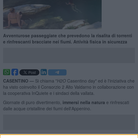
Avventurose passeggiate che prevedono la risalita di torrenti
e rinfrescanti bracciate nei fiumi. Attività fisica in sicurezza
CASENTINO —
Si chiama "
H2O
Casentino day" ed è l'iniziativa che
ha visto coinvolto il Consorzio 2 Alto Valdarno in collaborazione con
la cooperativa InQuiete e i sindaci della vallata.
Giornate di puro divertimento,
immersi nella natura
e rinfrescati
dalle acque cristalline dei fiumi dell'Appenino.
Stamani il primo tour che si è concluso con un tuffo in Arno, al