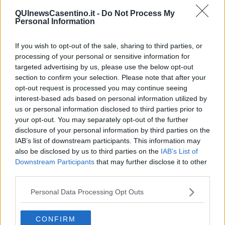
Canto alla Rana, nel Comune di Pratovecchio-Stia.
QUInewsCasentino.it -
Do Not Process My
Personal Information
Da sempre
i corsi d’acqua del Casentino
, immersi in una natura
incontaminata e caratterizzati da invitanti pozze e cascatelle, sono
considerati delle autentiche piscine naturali. Un punto di riferimento
If you wish to opt-out of the sale, sharing to third parties, or
per chi vuole difendersi dal caldo concedendosi un bagno in acque
processing of your personal or sensitive information for
fresche circondate dal verde.
targeted advertising by us, please use the below opt-out
Quest'anno poi, viste le misure anti-Covid, i luoghi poco affollati
section to confirm your selection. Please note that after your
sono diventati sempre più gettonati. Il
Consorzio 2 Alto Valdarno
opt-out request is processed you may continue seeing
è intervenuto con tecniche naturalistiche in grado di garantire la
interest-based ads based on personal information utilized by
massima sicurezza idraulica dei fiumi ed i corsi d'acqua casentinesi
us or personal information disclosed to third parties prior to
sono diventati un punto di riferimento per molti aretini e non solo.
your opt-out. You may separately opt-out of the further
disclosure of your personal information by third parties on the
Lungo le loro sponde, si raggruppano bagnanti, appassionati di
IAB’s list of downstream participants. This information may
tuffi, fan della tintarella e sportivi che si cimentano in avventurose
also be disclosed by us to third parties on the
IAB’s List of
risalite del fiume.
Downstream Participants
that may further disclose it to other
Tendenza dell’estate 2020 è l’
acqua-trekking
. Si tratta di
third parties.
un’avventurosa passeggiata che prevede la risalita dei torrenti,
l’adattamento all’ambiente circostante utilizzando braccia e gambe
Personal Data Processing Opt Outs
per proseguire e, a volte, qualche tuffo nelle acque cristalline
dell’Appennino.
CONFIRM
Questa mattina il Consorzio 2 Alto Valdarno ha invitato tutti a