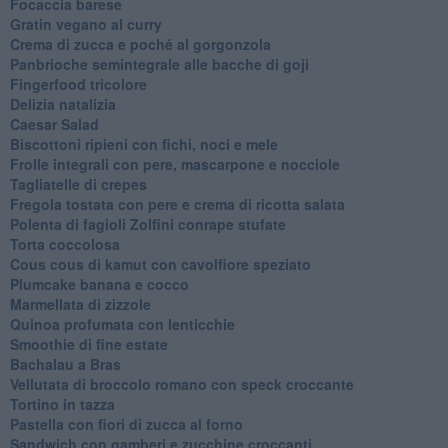
Focaccia barese
Gratin vegano al curry
Crema di zucca e poché al gorgonzola
Panbrioche semintegrale alle bacche di goji
Fingerfood tricolore
Delizia natalizia
Caesar Salad
Biscottoni ripieni con fichi, noci e mele
Frolle integrali con pere, mascarpone e nocciole
Tagliatelle di crepes
Fregola tostata con pere e crema di ricotta salata
Polenta di fagioli Zolfini conrape stufate
Torta coccolosa
Cous cous di kamut con cavolfiore speziato
Plumcake banana e cocco
Marmellata di zizzole
Quinoa profumata con lenticchie
Smoothie di fine estate
Bachalau a Bras
Vellutata di broccolo romano con speck croccante
Tortino in tazza
Pastella con fiori di zucca al forno
Sandwich con gamberi e zucchine croccanti