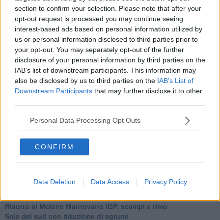
Basta cliccare
QUI
section to confirm your selection. Please note that after your
Ti potrebbe interessare anche:
opt-out request is processed you may continue seeing
interest-based ads based on personal information utilized by
Articoli dal Blog “Raccontare di Gusto” di Rubina Rovini
us or personal information disclosed to third parties prior to
Vellutata di cime di rapa al cumino e latte di cocco
your opt-out. You may separately opt-out of the further
Spaghetti con crema di zucca e...
disclosure of your personal information by third parties on the
Crostatina con crema al grana padano, gelatina al melone e
IAB’s list of downstream participants. This information may
lavanda
also be disclosed by us to third parties on the
IAB’s List of
Meloncino, liquore al melone mantovano IGP
Downstream Participants
that may further disclose it to other
Gelato al melone mantovano
third parties.
Liquore al melone mantovano igp e peperoncino
Bon Bon di melone mantovano igp al grana padano
Personal Data Processing Opt Outs
Melone mantovano IGP liquido con crostacei e molluschi
Carpaccio di manzo con caprino al melone mantovano
Cupcake al melone con frosting al mascarpone
CONFIRM
Gnocchetti al pesto di melone mantovano IGP
Tartare di fassona con melone,grue di cacao e timo
Gelatine al cardamomo e melone mantovano igp
Data Deletion
Data Access
Privacy Policy
Cheesecake al melone mantovano IGP
Insalata di sgombro e melone mantovano IGP
Risotto al Melone Mantovano IGP, scampi e timo
Sole del sud con riduzione di agrumi