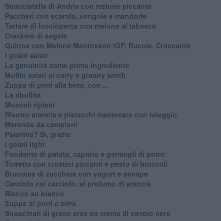
Stracciatella di Andria con melone piccante
Paccheri con scarola, vongole e mandorle
Tartare di luccioperca con melone al tabasco
Crackers di segale
Quinoa con Melone Mantovano IGP, Rucola, Croccante
I gelati salati
La genuinità come primo ingrediente
Muffin salati al curry e granny smith
Zuppa di porri alla birra, con ...
La ribollita
Muscoli ripieni
Risotto arancia e pistacchi mantecato con taleggio
Merenda da campioni
Palamita? Sì, grazie
I gelati light
Fondente di patata, caprino e germogli di porro
Torretta con crostini piccanti e pesto di broccoli
Brunoise di zucchine con yogurt e senape
Carciofo nel carciofo, al profumo di arancia
Bianco su bianco
Zuppa di porri e birra
Strascinati di grano arso su crema di cavolo nero