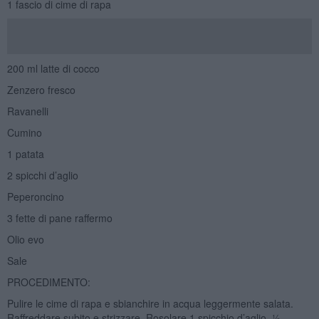
1 fascio di cime di rapa
200 ml latte di cocco
Zenzero fresco
Ravanelli
Cumino
1 patata
2 spicchi d’aglio
Peperoncino
3 fette di pane raffermo
Olio evo
Sale
PROCEDIMENTO:
Pulire le cime di rapa e sbianchire in acqua leggermente salata.
Raffreddare subito e strizzare. Rosolare 1 spicchio d’aglio, ½