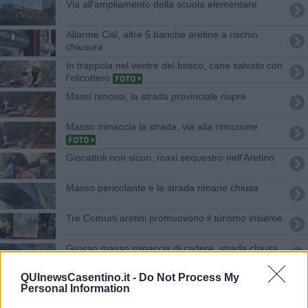
Via all'ampliamento della scuola elementare
Allarme Cisl, altre 5 banche aretine a rischio
chiusura
In trappola nel ventre del bosco, cane salvato con
l'elicottero
Massi rimossi, la strada provinciale riapre
Masso minaccia la strada, via alla rimozione
Giocattoli non sicuri, maxi sequestro nell’Aretino
Masso pericolante e la strada rimane chiusa
Tre Comuni aretini promuovono il turismo insieme
Grosso masso minaccia di cadere, strada chiusa
QUInewsCasentino.it -
Do Not Process My
Differenziata, i Comuni aretini più virtuosi e i
Personal Information
peggiori