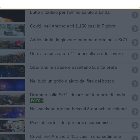
Lutto cittadino per l'ultimo saluto a Linda
Covid, nell'Aretino altri 1.150 casi in 7 giorni
Addio Linda, la giovane mamma morta sulla Sr71
Una vita spezzata a 41 anni sulla via del lavoro
Sbarrano le strade e assaltano la ditta orafa
Nel buio un grido d'aiuto dal fitto del bosco
Dramma sulla Sr71, dolore per la morte di Linda
Nel weekend aretino beccati 8 ubriachi al volante
Piazzati cartelli dei percorsi escursionistici
Covid, nell'Aretino 1.431 casi in una settimana