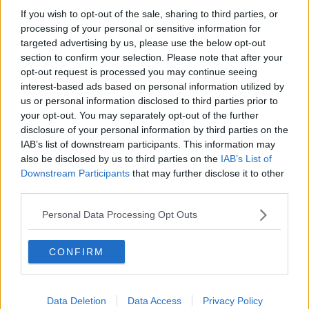
E' l'aretina Rosanna la miss mamma più bella
If you wish to opt-out of the sale, sharing to third parties, or
processing of your personal or sensitive information for
Covid, in 24 ore altri 163 casi nell'Aretino
targeted advertising by us, please use the below opt-out
section to confirm your selection. Please note that after your
Scossa di terremoto all'alba scuote il Casentino
opt-out request is processed you may continue seeing
interest-based ads based on personal information utilized by
Forzano l'alt, inchiodano l'auto sulla Sr71 e
us or personal information disclosed to third parties prior to
fuggono a piedi
your opt-out. You may separately opt-out of the further
Antichissimo castello aretino torna alla luce
disclosure of your personal information by third parties on the
IAB’s list of downstream participants. This information may
Senso unico sulla Sr71 per verifiche sul viadotto
also be disclosed by us to third parties on the
IAB’s List of
Downstream Participants
that may further disclose it to other
Soldi alla Caritas per 90 famiglie in difficoltà
third parties.
Nuova sede dello Spi Cgil, il sindacato pensionati
Personal Data Processing Opt Outs
Stella Michelin ad un altro ristorante aretino
CONFIRM
Altri 8 comuni aretini accendono i termosifoni
Data Deletion
Data Access
Privacy Policy
Ecco i requisiti necessari per le case popolari