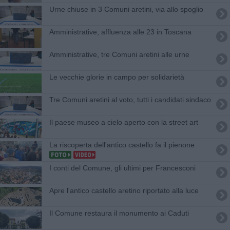
Urne chiuse in 3 Comuni aretini, via allo spoglio
Amministrative, affluenza alle 23 in Toscana
Amministrative, tre Comuni aretini alle urne
Le vecchie glorie in campo per solidarietà
Tre Comuni aretini al voto, tutti i candidati sindaco
Il paese museo a cielo aperto con la street art
La riscoperta dell'antico castello fa il pienone
I conti del Comune, gli ultimi per Francesconi
Apre l'antico castello aretino riportato alla luce
Il Comune restaura il monumento ai Caduti