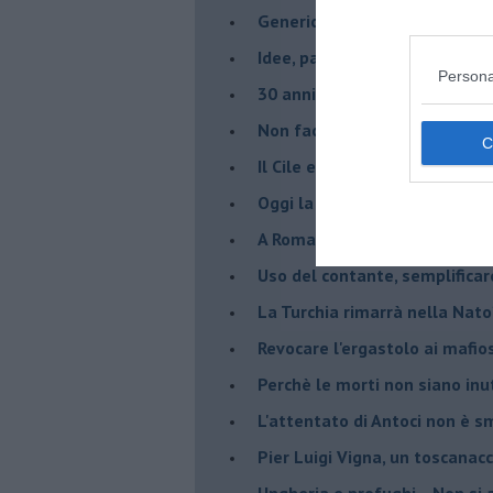
Genericismo
Idee, parole ed azioni antimaf
Persona
30 anni fa cadeva il muro
Non facciamo feriti
Il Cile e la crisi del liberismo
Oggi la mafia ha vinto... Una b
A Roma la mafia esiste
Uso del contante, semplificar
La Turchia rimarrà nella Nato
Revocare l'ergastolo ai mafio
Perchè le morti non siano inut
L'attentato di Antoci non è s
Pier Luigi Vigna, un toscanacc