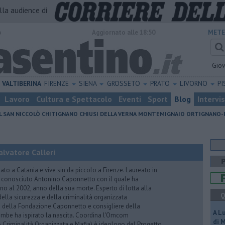
alla audience di
o
Aggiornato alle 18:50
METE
Gio
VALTIBERINA
FIRENZE
SIENA
GROSSETO
PRATO
LIVORNO
PI
Lavoro
Cultura e Spettacolo
Eventi
Sport
Blog
Intervi
L SAN NICCOLÒ
CHITIGNANO
CHIUSI DELLA VERNA
MONTEMIGNAIO
ORTIGNANO-
lvatore Calleri
ato a Catania e vive sin da piccolo a Firenze. Laureato in
a conosciuto Antonino Caponnetto con il quale ha
no al 2002, anno della sua morte. Esperto di lotta alla
Q
ella sicurezza e della criminalità organizzata
e della Fondazione Caponnetto e consigliere della
A L
rambe ha ispirato la nascita. Coordina l'Omcom
di 
 Criminalità Organizzata e Mafia) è ideologo del Progetto