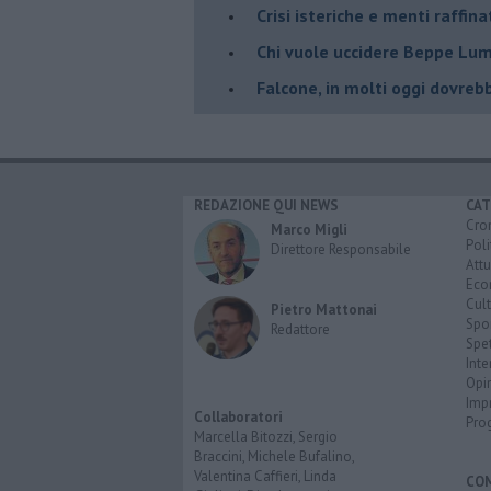
Crisi isteriche e menti raffin
Chi vuole uccidere Beppe Lum
Falcone, in molti oggi dovreb
REDAZIONE QUI NEWS
CAT
Cro
Marco Migli
Poli
Direttore Responsabile
Attu
Eco
Cult
Pietro Mattonai
Spo
Redattore
Spet
Inte
Opi
Imp
Collaboratori
Pro
Marcella Bitozzi, Sergio
Braccini, Michele Bufalino,
Valentina Caffieri, Linda
CO