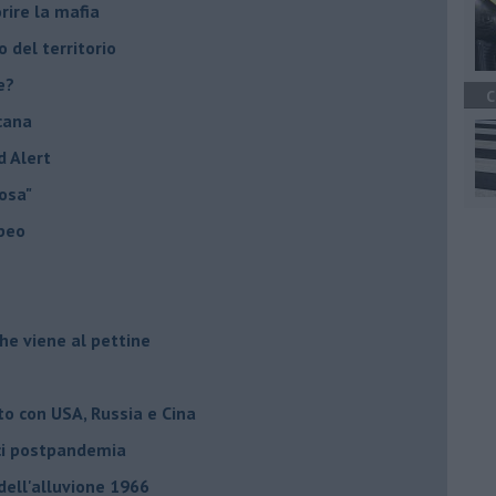
rire la mafia
o del territorio
e?
C
cana
d Alert
osa"
opeo
he viene al pettine
to con USA, Russia e Cina
ci postpandemia
dell'alluvione 1966