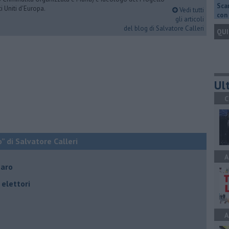
Scar
i Uniti d'Europa.
Vedi tutti
con 
gli articoli
del blog di Salvatore Calleri
QUI
Ult
C
o” di Salvatore Calleri
A
naro
elettori
A