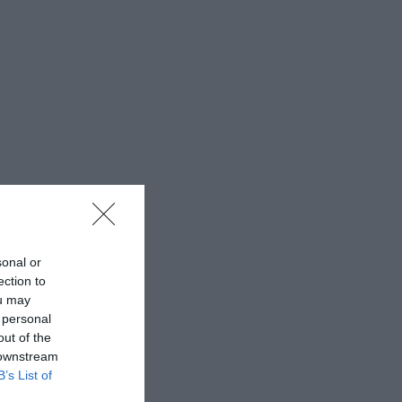
sonal or
ection to
ou may
 personal
out of the
 downstream
B’s List of