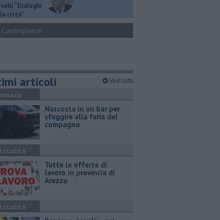
selli “Dialoghi
la città"
Condoglianze
imi articoli
Vedi tutti
ronaca
Nascosta in un bar per
sfuggire alla furia del
compagno
ttualità
​Tutte le offerte di
lavoro in provincia di
Arezzo
ttualità