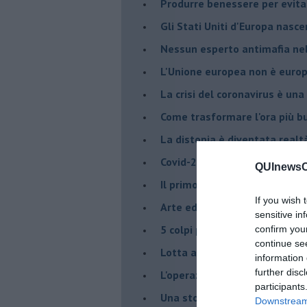
Produrre benessere per evita
Gli Stati Uniti d'Europa nasc
Nessun esperto antimafia nell
L'Unione europea non è euro
La crisi del coronavirus è una 
Come trasformare l'ora più bu
​La distopia è diventata realt
Covid-2019, credere è potere
QUInewsCa
Il primo vertice antimafia ne
If you wish 
Arte ed illegalità
sensitive in
​5 colpi per Antoci e Mangana
confirm you
continue se
Lotta alla mafia 2020
information 
further disc
L'operazione antimafia di Gra
participants
Una storiella europea
Downstream 