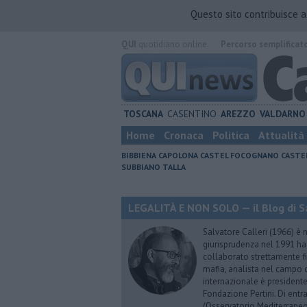
Questo sito contribuisce 
QUI
quotidiano online.
Percorso semplificat
TOSCANA
CASENTINO
AREZZO
VALDARNO
Home
Cronaca
Politica
Attualità
BIBBIENA
CAPOLONA
CASTEL FOCOGNANO
CASTE
SUBBIANO
TALLA
LEGALITÀ E NON SOLO — il Blog di Sa
Salvatore Calleri (1966) è n
giurisprudenza nel 1991 h
collaborato strettamente fi
mafia, analista nel campo d
internazionale è president
Fondazione Pertini. Di ent
(Osservatorio Mediterraneo