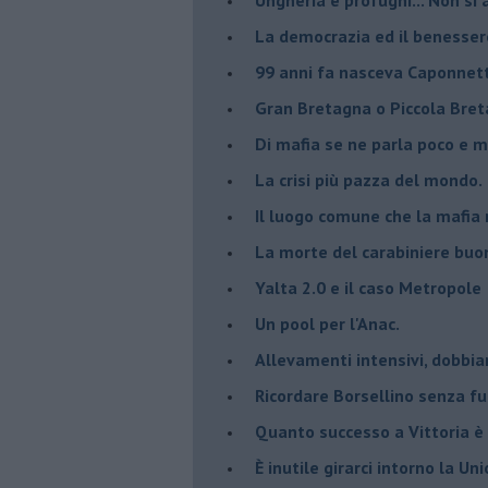
Ungheria e profughi... Non si 
La democrazia ed il benesser
99 anni fa nasceva Caponnet
Gran Bretagna o Piccola Bret
Di mafia se ne parla poco e 
La crisi più pazza del mondo.
Il luogo comune che la mafia 
La morte del carabiniere buon
Yalta 2.0 e il caso Metropole
​Un pool per l'Anac.
Allevamenti intensivi, dobbia
Ricordare Borsellino senza f
​Quanto successo a Vittoria è
​È inutile girarci intorno la U