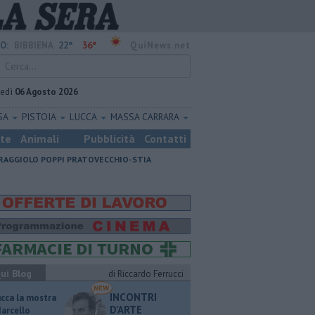
22°
36°
O:
BIBBIENA
QuiNews.net
vedì
06 Agosto 2026
SA
PISTOIA
LUCCA
MASSA CARRARA
ste
Animali
Pubblicità
Contatti
RAGGIOLO
POPPI
PRATOVECCHIO-STIA
ui Blog
di Riccardo Ferrucci
INCONTRI
ucca la mostra
D'ARTE
Marcello