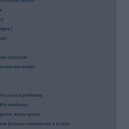
accettano lezioni
e
to
agna ?
male
non spara più
o non sia inutile
mo porci il problema
uffa mediatica
 grave, molto grave.
nione Europea confederale è in crisi