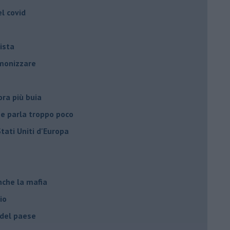
el covid
ista
emonizzare
ora più buia
 se parla troppo poco
Stati Uniti d'Europa
nche la mafia
io
 del paese