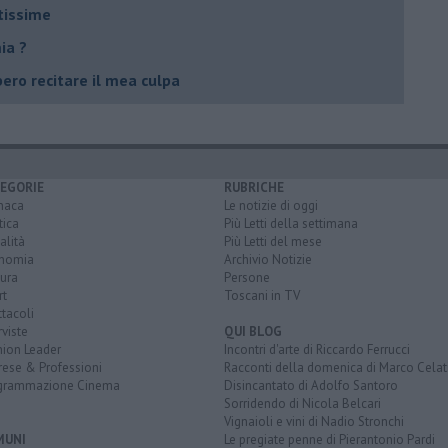
atissime
ia ?
bero recitare il mea culpa
EGORIE
RUBRICHE
naca
Le notizie di oggi
tica
Più Letti della settimana
alità
Più Letti del mese
nomia
Archivio Notizie
ura
Persone
rt
Toscani in TV
tacoli
rviste
QUI BLOG
nion Leader
Incontri d'arte di Riccardo Ferrucci
rese & Professioni
Racconti della domenica di Marco Celat
grammazione Cinema
Disincantato di Adolfo Santoro
Sorridendo di Nicola Belcari
Vignaioli e vini di Nadio Stronchi
MUNI
Le pregiate penne di Pierantonio Pardi