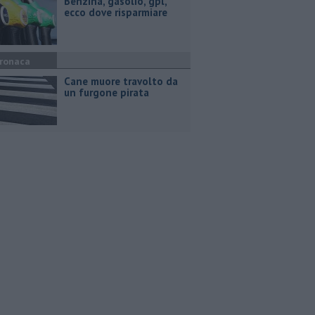
​Benzina, gasolio, gpl,
ecco dove risparmiare
ronaca
Cane muore travolto da
un furgone pirata