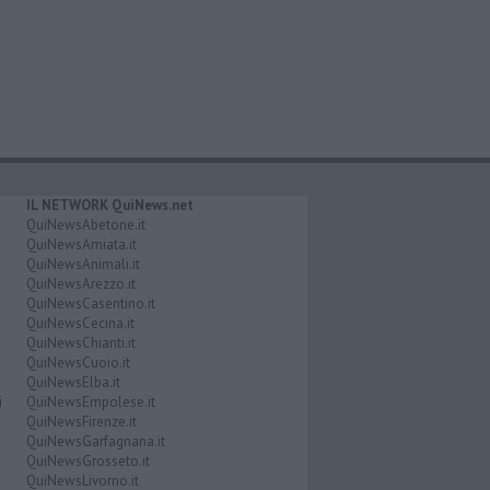
IL NETWORK QuiNews.net
QuiNewsAbetone.it
QuiNewsAmiata.it
QuiNewsAnimali.it
QuiNewsArezzo.it
QuiNewsCasentino.it
QuiNewsCecina.it
QuiNewsChianti.it
QuiNewsCuoio.it
QuiNewsElba.it
i
QuiNewsEmpolese.it
QuiNewsFirenze.it
QuiNewsGarfagnana.it
QuiNewsGrosseto.it
QuiNewsLivorno.it