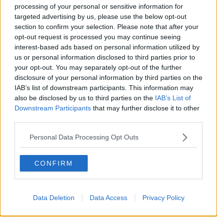
pubblico, di nuovo affittato il ristorante a gestori qualificati. Infine
processing of your personal or sensitive information for
partiranno le opere di urbanizzazione della zona di espansione
targeted advertising by us, please use the below opt-out
turistica di proprietà privata adiacente all’impianto. Si tratta senza
section to confirm your selection. Please note that after your
ombra di dubbio di un momento storico di grande valore per il
opt-out request is processed you may continue seeing
Casentino e la sua vocazione turistica. Un momento molto atteso:
interest-based ads based on personal information utilized by
sono decenni che si parla delle 18 buche e oggi siamo a dare il
us or personal information disclosed to third parties prior to
benvenuto a un progetto che nel 2027 sarà realta’. Per la vallata
your opt-out. You may separately opt-out of the further
questo progetto significherà tanto in termini turistici, sportivi e di
disclosure of your personal information by third parties on the
sviluppo”.
IAB’s list of downstream participants. This information may
L’amministrazione di Poppi, guidata da Lorenzoni, negli ultimi mesi
also be disclosed by us to third parties on the
IAB’s List of
ha messo il piede sull’acceleratore, affidando i lavori per
Downstream Participants
that may further disclose it to other
l’ampliamento del campo da golf, che passerà così dalle attuali 9
third parties.
buche alle future 18 buche. Si tratta di un antico sogno dei
casentinesi, reso possibile oggi anche grazie all’acquisizione, da
Personal Data Processing Opt Outs
parte dell’amministrazione, di oltre 10 ettari di terreni, ottenuta
attraverso accordi bonari con i proprietari.
CONFIRM
Data Deletion
Data Access
Privacy Policy
Lorenzoni commenta
: “L’investimento complessivo supera 1,2
milioni di euro e rappresenta un passo decisivo verso la creazione