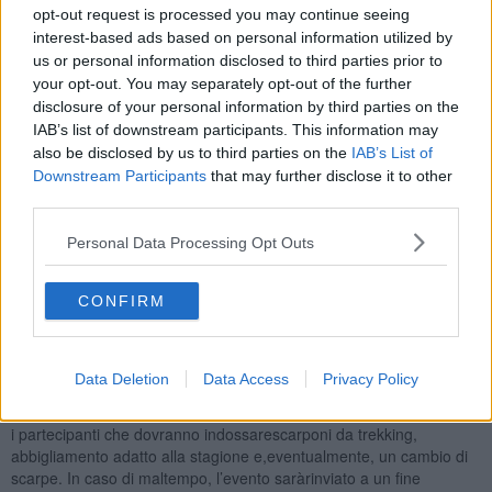
approfondire la conoscenza degli habitat acquatici e dei loro
opt-out request is processed you may continue seeing
animali. I bambini e le loro famiglie potranno scoprire curiosità,
interest-based ads based on personal information utilized by
caratteristiche e funzioni di pesci, anfibi, insetti e macroinvertebrati
us or personal information disclosed to third parties prior to
presenti nei corsi d’acqua del territorio, venendo poi coinvolti in un
your opt-out. You may separately opt-out of the further
laboratorio pratico dedicato proprio alla fauna acquatica. La
disclosure of your personal information by third parties on the
giornata, infine, terminerà con una merenda a base di prodotti tipici
IAB’s list of downstream participants. This information may
del territorio preparata dall’Associazione Produttori Valteggina per
also be disclosed by us to third parties on the
IAB’s List of
andare così a valorizzareanche le specialità gastronomiche locali.
Downstream Participants
that may further disclose it to other
third parties.
Personal Data Processing Opt Outs
Questa nuova esperienza, inserita nei progetti di rigenerazione
culturale e sociale sostenuti con fondi PNRR per i Comuni di
Ortignano Raggiolo e Chiusi della Verna all’interno dell’intervento
CONFIRM
“Parco Fluviale della Mercatella”, è finalizzata a promuovere un
percorso educativo per sensibilizzare le nuove generazioni ai temi
della tutela ambientale, della sostenibilità e del rispetto della natura
Data Deletion
Data Access
Privacy Policy
attraverso attività dirette, osservazioni e momenti di confronto.
L’intera giornata avrà una durata di circa tre ore fino alle 18.00, con
i partecipanti che dovranno indossarescarponi da trekking,
abbigliamento adatto alla stagione e,eventualmente, un cambio di
scarpe. In caso di maltempo, l’evento saràrinviato a un fine