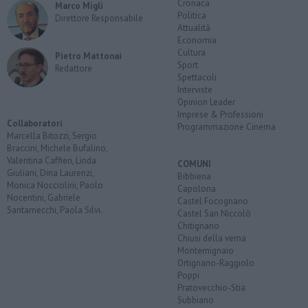
Cronaca
Marco Migli
Politica
Direttore Responsabile
Attualità
Economia
Cultura
Pietro Mattonai
Sport
Redattore
Spettacoli
Interviste
Opinion Leader
Imprese & Professioni
Collaboratori
Programmazione Cinema
Marcella Bitozzi, Sergio
Braccini, Michele Bufalino,
Valentina Caffieri, Linda
COMUNI
Giuliani, Dina Laurenzi,
Bibbiena
Monica Nocciolini, Paolo
Capolona
Nocentini, Gabriele
Castel Focognano
Santarnecchi, Paola Silvi.
Castel San Niccolò
Chitignano
Chiusi della verna
Montemignaio
Ortignano-Raggiolo
Poppi
Pratovecchio-Stia
Subbiano