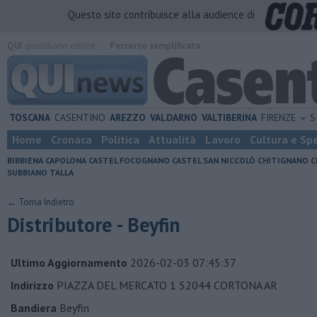
Questo sito contribuisce alla audience di
QUI
quotidiano online.
Percorso semplificato
TOSCANA
CASENTINO
AREZZO
VALDARNO
VALTIBERINA
FIRENZE
S
Home
Cronaca
Politica
Attualità
Lavoro
Cultura e Sp
BIBBIENA
CAPOLONA
CASTEL FOCOGNANO
CASTEL SAN NICCOLÒ
CHITIGNANO
C
SUBBIANO
TALLA
← Torna Indietro
Distributore - Beyfin
Ultimo Aggiornamento
2026-02-03 07:45:37
Indirizzo
PIAZZA DEL MERCATO 1 52044 CORTONA AR
Bandiera
Beyfin