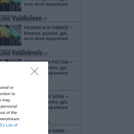
ecco dove risparmiare
PROVINCIA DI FIRENZE — ​
Benzina, gasolio, gpl,
ecco dove risparmiare
PROVINCIA DI PISTOIA — ​
Benzina, gasolio, gpl,
ecco dove risparmiare
sonal or
ection to
PROVINCIA DI SIENA — ​
ou may
Benzina, gasolio, gpl,
 personal
ecco dove risparmiare
out of the
 downstream
B’s List of
PROVINCIA DI SIENA — ​