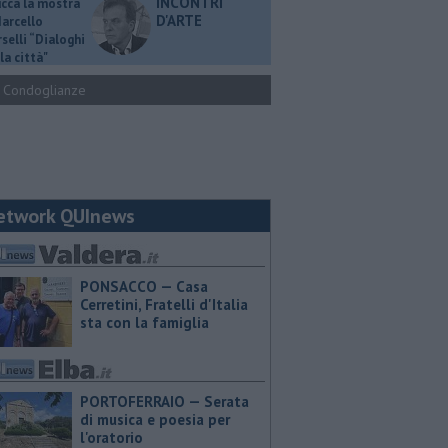
INCONTRI
ucca la mostra
D'ARTE
Marcello
selli “Dialoghi
la città"
Condoglianze
etwork QUInews
PONSACCO — Casa
Cerretini, Fratelli d'Italia
sta con la famiglia
PORTOFERRAIO — Serata
di musica e poesia per
l'oratorio