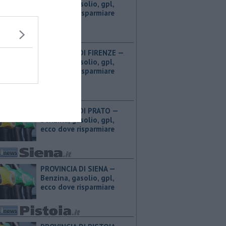
Benzina, gasolio, gpl,
ecco dove risparmiare
PROVINCIA DI FIRENZE — ​
Benzina, gasolio, gpl,
ecco dove risparmiare
PROVINCIA DI PRATO — ​
Benzina, gasolio, gpl,
ecco dove risparmiare
PROVINCIA DI SIENA — ​
Benzina, gasolio, gpl,
ecco dove risparmiare