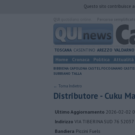
Questo sito contribuisce 
QUI
quotidiano online.
Percorso semplificat
TOSCANA
CASENTINO
AREZZO
VALDARNO
Home
Cronaca
Politica
Attualità
BIBBIENA
CAPOLONA
CASTEL FOCOGNANO
CASTE
SUBBIANO
TALLA
← Torna Indietro
Distributore - Cuku M
Ultimo Aggiornamento
2026-02-02 0
Indirizzo
VIA TIBERINA SUD 76 5203
Bandiera
Piccini Fuels