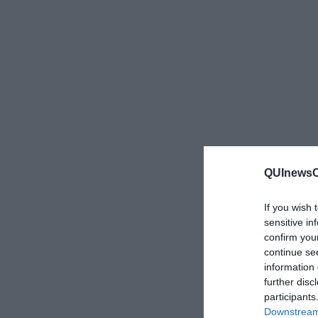
QUInewsCa
If you wish 
sensitive in
confirm you
continue se
information 
further disc
participants
Downstream 