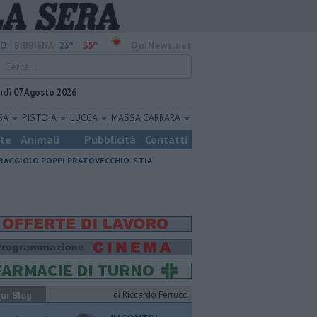
23°
35°
O:
BIBBIENA
QuiNews.net
rdì
07 Agosto 2026
SA
PISTOIA
LUCCA
MASSA CARRARA
ste
Animali
Pubblicità
Contatti
RAGGIOLO
POPPI
PRATOVECCHIO-STIA
ui Blog
di Riccardo Ferrucci