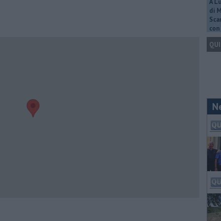
A L
di 
Scar
con 
QUI
N