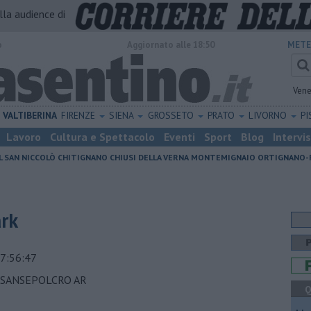
alla audience di
o
Aggiornato alle 18:50
METE
Vene
VALTIBERINA
FIRENZE
SIENA
GROSSETO
PRATO
LIVORNO
PI
Lavoro
Cultura e Spettacolo
Eventi
Sport
Blog
Intervi
L SAN NICCOLÒ
CHITIGNANO
CHIUSI DELLA VERNA
MONTEMIGNAIO
ORTIGNANO-
ark
7:56:47
7 SANSEPOLCRO AR
Q