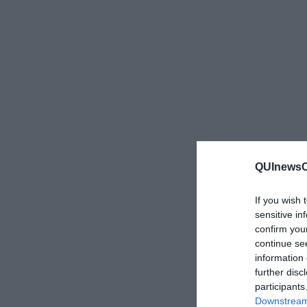
QUInewsCa
If you wish 
sensitive in
confirm you
continue se
information 
further disc
participants
Downstream 