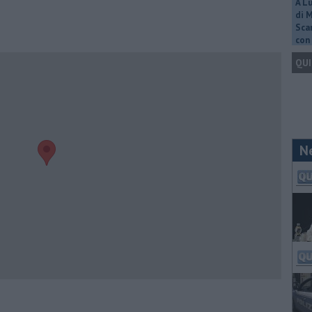
A L
di 
Scar
con 
QUI
N