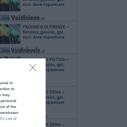
ecco dove risparmiare
PROVINCIA DI FIRENZE — ​
Benzina, gasolio, gpl,
ecco dove risparmiare
PROVINCIA DI PISTOIA — ​
Benzina, gasolio, gpl,
ecco dove risparmiare
sonal or
ection to
PROVINCIA DI SIENA — ​
ou may
Benzina, gasolio, gpl,
 personal
ecco dove risparmiare
out of the
 downstream
B’s List of
PROVINCIA DI SIENA — ​