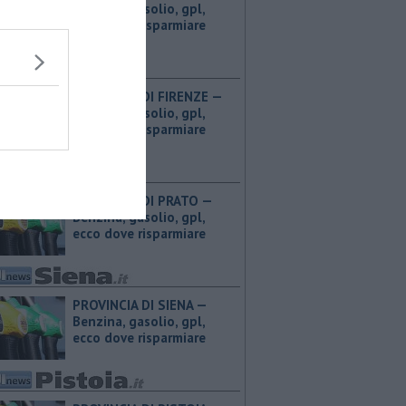
Benzina, gasolio, gpl,
ecco dove risparmiare
PROVINCIA DI FIRENZE — ​
Benzina, gasolio, gpl,
ecco dove risparmiare
PROVINCIA DI PRATO — ​
Benzina, gasolio, gpl,
ecco dove risparmiare
PROVINCIA DI SIENA — ​
Benzina, gasolio, gpl,
ecco dove risparmiare