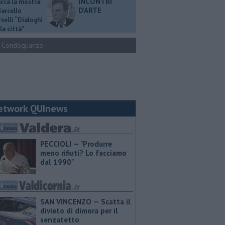
INCONTRI
ucca la mostra
D'ARTE
Marcello
selli “Dialoghi
la città"
Condoglianze
etwork QUInews
PECCIOLI — "Produrre
meno rifiuti? Lo facciamo
dal 1990"
SAN VINCENZO — Scatta il
divieto di dimora per il
senzatetto