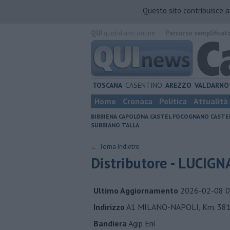
Questo sito contribuisce 
QUI
quotidiano online.
Percorso semplificat
TOSCANA
CASENTINO
AREZZO
VALDARNO
Home
Cronaca
Politica
Attualità
BIBBIENA
CAPOLONA
CASTEL FOCOGNANO
CASTE
SUBBIANO
TALLA
← Torna Indietro
Distributore - LUCIG
Ultimo Aggiornamento
2026-02-08 0
Indirizzo
A1 MILANO-NAPOLI, Km. 381
Bandiera
Agip Eni