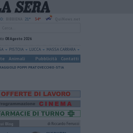
21°
34°
O:
BIBBIENA
QuiNews.net
ato
08 Agosto 2026
SA
PISTOIA
LUCCA
MASSA CARRARA
ste
Animali
Pubblicità
Contatti
RAGGIOLO
POPPI
PRATOVECCHIO-STIA
ui Blog
di Riccardo Ferrucci