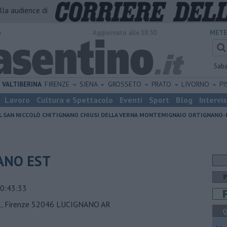
alla audience di
o
Aggiornato alle 18:50
METE
Sab
VALTIBERINA
FIRENZE
SIENA
GROSSETO
PRATO
LIVORNO
PI
Lavoro
Cultura e Spettacolo
Eventi
Sport
Blog
Intervi
L SAN NICCOLÒ
CHITIGNANO
CHIUSI DELLA VERNA
MONTEMIGNAIO
ORTIGNANO-
NANO EST
0:43:33
, Firenze 52046 LUCIGNANO AR
Q