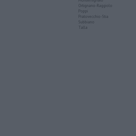
Montemignaio
Ortignano-Raggiolo
Poppi
Pratovecchio-Stia
Subbiano
Talla