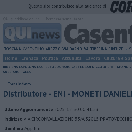
Questo sito contribuisce alla audience di
QUI
quotidiano online.
Percorso semplificato
TOSCANA
CASENTINO
AREZZO
VALDARNO
VALTIBERINA
FIRENZE
S
Home
Cronaca
Politica
Attualità
Lavoro
Cultura e Sp
BIBBIENA
CAPOLONA
CASTEL FOCOGNANO
CASTEL SAN NICCOLÒ
CHITIGNANO
C
SUBBIANO
TALLA
← Torna Indietro
Distributore - ENI - MONETI DANIEL
Ultimo Aggiornamento
2025-12-30 00:41:23
Indirizzo
VIA CIRCONVALLAZIONE 33/A 52015 PRATOVECCHIO
Bandiera
Agip Eni