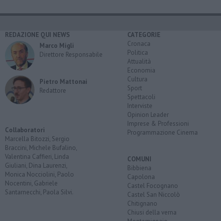
REDAZIONE QUI NEWS
CATEGORIE
Cronaca
Marco Migli
Politica
Direttore Responsabile
Attualità
Economia
Cultura
Pietro Mattonai
Sport
Redattore
Spettacoli
Interviste
Opinion Leader
Imprese & Professioni
Collaboratori
Programmazione Cinema
Marcella Bitozzi, Sergio
Braccini, Michele Bufalino,
Valentina Caffieri, Linda
COMUNI
Giuliani, Dina Laurenzi,
Bibbiena
Monica Nocciolini, Paolo
Capolona
Nocentini, Gabriele
Castel Focognano
Santarnecchi, Paola Silvi.
Castel San Niccolò
Chitignano
Chiusi della verna