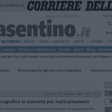
alla audience di
o
Aggiornato alle 18:50
METE
Vene
VALTIBERINA
FIRENZE
SIENA
GROSSETO
PRATO
LIVORNO
PI
Lavoro
Cultura e Spettacolo
Eventi
Sport
Blog
Intervi
L SAN NICCOLÒ
CHITIGNANO
CHIUSI DELLA VERNA
MONTEMIGNAIO
ORTIGNANO-
​Benzina, gasolio, gpl, ecco dove risparmiare
Cane muore travolto da un
GIOVEDÌ
15 MARZO 2018
ORE 16:28
scografico in manette per maltrattamenti
mo, che ha iniziato da pochi mesi una relazione con una giovane, ha
Q