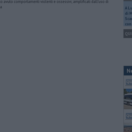
to avuto comportamenti violenti e ossessivi, amplificati dall'uso di
ga
A L
di 
Scar
con 
QUI
N