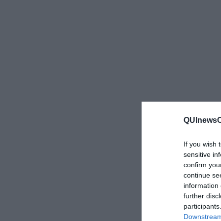
QUInewsCa
If you wish 
sensitive in
confirm you
continue se
information 
further disc
participants
Downstream 