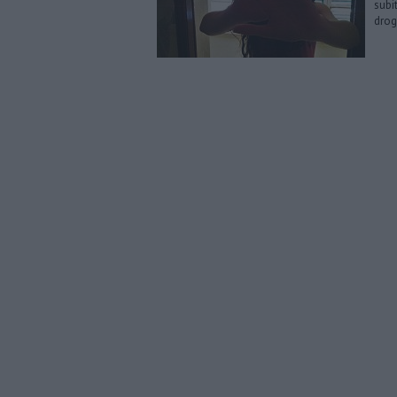
subi
dro