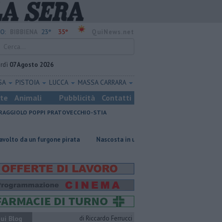
23°
35°
O:
BIBBIENA
QuiNews.net
rdì
07 Agosto 2026
SA
PISTOIA
LUCCA
MASSA CARRARA
ste
Animali
Pubblicità
Contatti
RAGGIOLO
POPPI
PRATOVECCHIO-STIA
 furgone pirata
Nascosta in un bar per sfuggire alla furia del compagno
ui Blog
di Riccardo Ferrucci