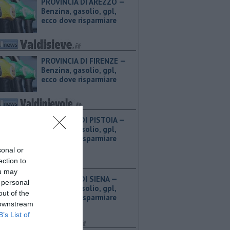
PROVINCIA DI AREZZO — ​
Benzina, gasolio, gpl,
ecco dove risparmiare
PROVINCIA DI FIRENZE — ​
Benzina, gasolio, gpl,
ecco dove risparmiare
PROVINCIA DI PISTOIA — ​
Benzina, gasolio, gpl,
ecco dove risparmiare
sonal or
ection to
ou may
PROVINCIA DI SIENA — ​
 personal
Benzina, gasolio, gpl,
out of the
ecco dove risparmiare
 downstream
B’s List of