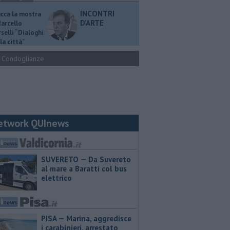
INCONTRI
ucca la mostra
D'ARTE
Marcello
selli “Dialoghi
la città"
Condoglianze
etwork QUInews
SUVERETO — Da Suvereto
al mare a Baratti col bus
elettrico
PISA — Marina, aggredisce
i carabinieri, arrestato