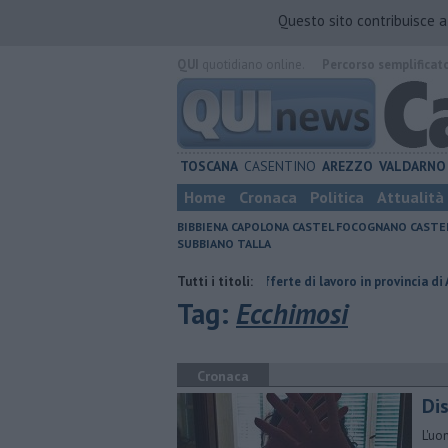
Questo sito contribuisce 
QUI
quotidiano online.
Percorso semplificat
TOSCANA
CASENTINO
AREZZO
VALDARNO
Home
Cronaca
Politica
Attualità
BIBBIENA
CAPOLONA
CASTEL FOCOGNANO
CASTE
SUBBIANO
TALLA
uria del compagno
​Tutte le offerte di lavoro in provincia di Arezzo
Tutti i titoli:
Tag:
Ecchimosi
Cronaca
Di
L'uo