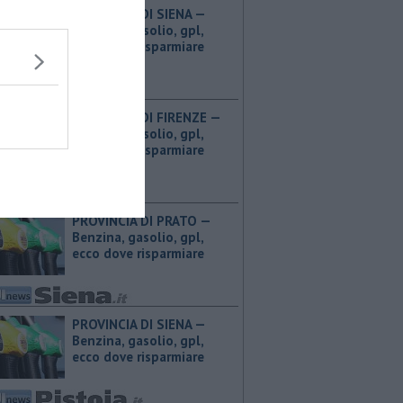
PROVINCIA DI SIENA — ​
Benzina, gasolio, gpl,
ecco dove risparmiare
PROVINCIA DI FIRENZE — ​
Benzina, gasolio, gpl,
ecco dove risparmiare
PROVINCIA DI PRATO — ​
Benzina, gasolio, gpl,
ecco dove risparmiare
PROVINCIA DI SIENA — ​
Benzina, gasolio, gpl,
ecco dove risparmiare