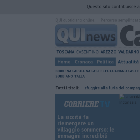
Questo sito contribuisce 
QUI
quotidiano online.
Percorso semplificat
TOSCANA
CASENTINO
AREZZO
VALDARNO
Home
Cronaca
Politica
Attualità
BIBBIENA
CAPOLONA
CASTEL FOCOGNANO
CASTE
SUBBIANO
TALLA
parmiare
Nascosta in un bar per sfuggire alla furia del compagno
Tutti i titoli:
​T
La siccità fa
riemergere un
villaggio sommerso: le
immagini incredibili