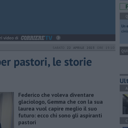
Q
​Un 
civ
SABATO
22 APRILE 2023
ORE 19:10
QUI
er pastori, le storie
Ult
A
Federico che voleva diventare
glaciologo, Gemma che con la sua
laurea vuol capire meglio il suo
futuro: ecco chi sono gli aspiranti
C
pastori