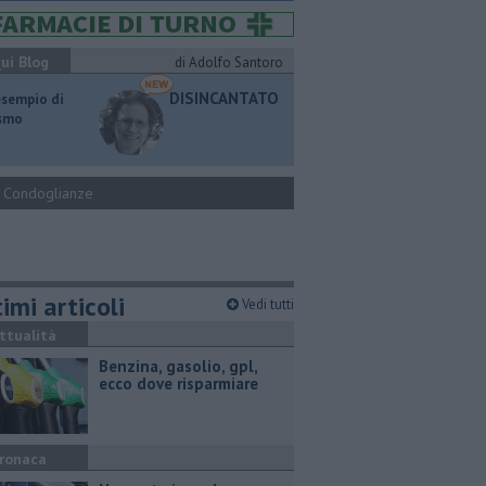
ui Blog
di Adolfo Santoro
DISINCANTATO
esempio di
ismo
Condoglianze
imi articoli
Vedi tutti
ttualità
​Benzina, gasolio, gpl,
ecco dove risparmiare
ronaca