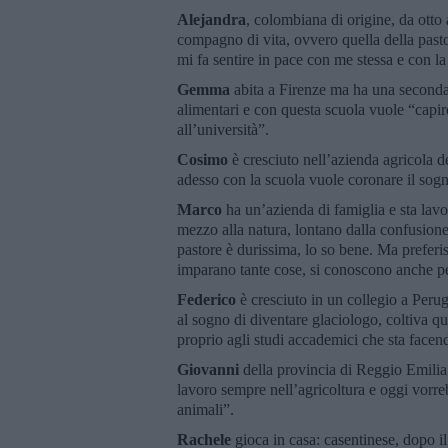
Alejandra
, colombiana di origine, da otto 
compagno di vita, ovvero quella della pasto
mi fa sentire in pace con me stessa e con la
Gemma
abita a Firenze ma ha una seconda
alimentari e con questa scuola vuole “capire
all’università”.
Cosimo
è cresciuto nell’azienda agricola de
adesso con la scuola vuole coronare il sogn
Marco
ha un’azienda di famiglia e sta la
mezzo alla natura, lontano dalla confusione
pastore è durissima, lo so bene. Ma preferisc
imparano tante cose, si conoscono anche p
Federico
è cresciuto in un collegio a Perug
al sogno di diventare glaciologo, coltiva q
proprio agli studi accademici che sta face
Giovanni
della provincia di Reggio Emilia 
lavoro sempre nell’agricoltura e oggi vorreb
animali”.
Rachele
gioca in casa:
casentinese, dopo il