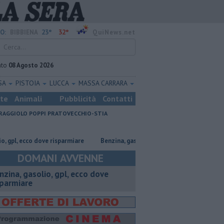
23°
32°
O:
BIBBIENA
QuiNews.net
ato
08 Agosto 2026
SA
PISTOIA
LUCCA
MASSA CARRARA
ste
Animali
Pubblicità
Contatti
RAGGIOLO
POPPI
PRATOVECCHIO-STIA
cco dove risparmiare
​Benzina, gasolio, gpl, ecco dove risparmiare
Na
DOMANI AVVENNE
enzina, gasolio, gpl, ecco dove
sparmiare