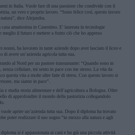
anni in Italia. Vuole fare di una passione che condivide con il
rizia, un vero e proprio lavoro. “Sono felice così, questo lavoro
 natura”, dice Alejandra.
 casa amatissima in Casentino. E' laureata in tecnologie
 meglio il futuro e mettere a frutto ciò che ho appreso
i nonni, ha lavorato in tante aziende dopo aver lasciato il liceo e
o di avere un’azienda agricola tutta sua.
vorando al Nord per un pastore transumante: “Quando sono in
, senza cellulare, mi sento in pace con me stesso. La vita da
o questa vita a molte altre fatte di stress. Con questo lavoro si
ersone, ma siamo in pace”.
ia e studia storia alimentare e dell’agricoltura a Bologna. Oltre
uello di approfondire il mondo della pastorizia collegandolo
ndo.
vuole aprire un’azienda tutta sua. Dopo il diploma ha trovato
be poter realizzare il suo sogno “in mezzo alla natura e agli
 diploma si è appassionata ai cani e ha già una piccola attività