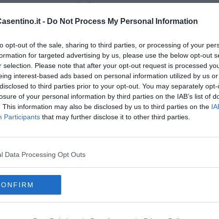
ebbe realizzare un’attività più ampia per cani da pecore e aprire
rmaggi.
sentino.it -
Do Not Process My Personal Information
to opt-out of the sale, sharing to third parties, or processing of your per
mpegnati i
fine settimana di Aprile e Maggio
. Le attività saranno
formation for targeted advertising by us, please use the below opt-out s
sonale qualificato messo a disposizione dal partenariato del
r selection. Please note that after your opt-out request is processed y
ario Coordinatore, e da altri 10 partner (Parco Nazionale delle
eing interest-based ads based on personal information utilized by us or
versità di Firenze e Roma - La Sapienza, Unioni dei Comuni
disclosed to third parties prior to your opt-out. You may separately opt-
ldisieve e Romagna Forlivese, Studio Verde e Euromontana),
losure of your personal information by third parties on the IAB’s list of
ifesAttiva e Rete Appia.
. This information may also be disclosed by us to third parties on the
IA
orni
presso le aziende agricole del Parco e dei suoi Comuni.
Participants
that may further disclose it to other third parties.
 alla presenza degli allievi, del Sindaco di Pratovecchio Stia
zionale delle Foreste Casentinesi, Monte Falterona e Campigna
ccolai (Presidente della Commissione Aree Interne del
l Data Processing Opt Outs
cello Miozzo e Tommaso Campedelli per Dream Italia.
CONFIRM