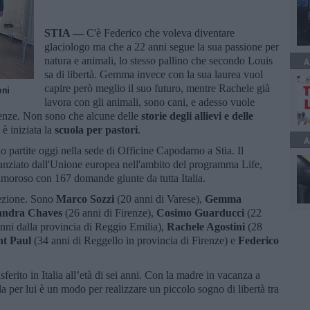
STIA —
C'è Federico che voleva diventare
glaciologo ma che a 22 anni segue la sua passione per
natura e animali, lo stesso pallino che secondo Louis
A
sa di libertà. Gemma invece con la sua laurea vuol
capire però meglio il suo futuro, mentre Rachele già
oni
lavora con gli animali, sono cani, e adesso vuole
ienze. Non sono che alcune delle
storie degli allievi e delle
 è iniziata la
scuola per pastori
.
A
no partite oggi nella sede di Officine Capodarno a Stia. Il
anziato dall'Unione europea nell'ambito del programma Life,
amoroso con 167 domande giunte da tutta Italia.
lezione. Sono
Marco Sozzi
(20 anni di Varese),
Gemma
jandra Chaves
(26 anni di Firenze),
Cosimo Guarducci
(22
nni dalla provincia di Reggio Emilia),
Rachele Agostini
(28
nt Paul
(34 anni di Reggello in provincia di Firenze) e
Federico
ferito in Italia all’età di sei anni. Con la madre in vacanza a
a per lui è un modo per realizzare un piccolo sogno di libertà tra