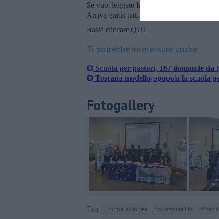
Se vuoi leggere le notizie principali della T
Arriva gratis tutti i giorni alle 20:00 dirett
Basta cliccare
QUI
Ti potrebbe interessare anche:
Scuola per pastori, 167 domande da tu
Toscana modello, spopola la scuola pe
Fotogallery
Tag
unione europea
programma life
firenze