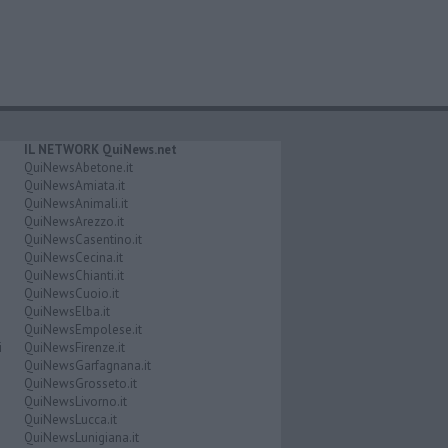
IL NETWORK QuiNews.net
QuiNewsAbetone.it
QuiNewsAmiata.it
QuiNewsAnimali.it
QuiNewsArezzo.it
QuiNewsCasentino.it
QuiNewsCecina.it
QuiNewsChianti.it
QuiNewsCuoio.it
QuiNewsElba.it
QuiNewsEmpolese.it
i
QuiNewsFirenze.it
QuiNewsGarfagnana.it
QuiNewsGrosseto.it
QuiNewsLivorno.it
QuiNewsLucca.it
QuiNewsLunigiana.it