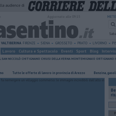
alla audience di
o
Aggiornato alle 09:15
METE
Sab
VALTIBERINA
FIRENZE
SIENA
GROSSETO
PRATO
LIVORNO
PI
Lavoro
Cultura e Spettacolo
Eventi
Sport
Blog
Intervi
L SAN NICCOLÒ
CHITIGNANO
CHIUSI DELLA VERNA
MONTEMIGNAIO
ORTIGNANO-
utte le offerte di lavoro in provincia di Arezzo
​Benzina, gasolio, gpl, e
​B
ri