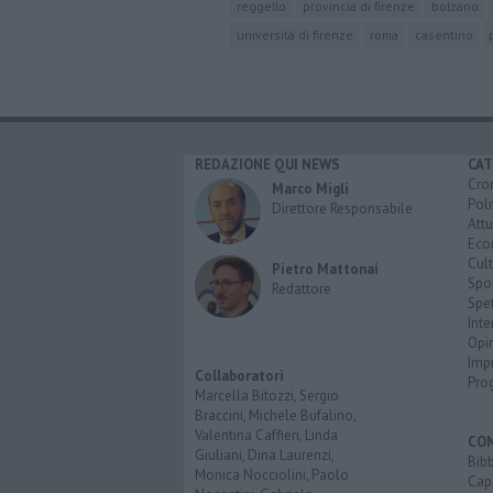
reggello
provincia di firenze
bolzano
università di firenze
roma
casentino
REDAZIONE QUI NEWS
CAT
Cro
Marco Migli
Poli
Direttore Responsabile
Attu
Eco
Cult
Pietro Mattonai
Spo
Redattore
Spet
Inte
Opi
Imp
Collaboratori
Pro
Marcella Bitozzi, Sergio
Braccini, Michele Bufalino,
Valentina Caffieri, Linda
CO
Giuliani, Dina Laurenzi,
Bib
Monica Nocciolini, Paolo
Cap