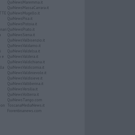
QuiNewsMaremma.it
QuiNewsMassaCarrara.it
ATTE
QuiNewsMugello.it
QuiNewsPisa.it
QuiNewsPistoia.it
nari
QuiNewsPrato.it
a
QuiNewsSiena.it
QuiNewsValbisenzio.it
QuiNewsValdarno.it
i
QuiNewsValdelsa.it
o e
QuiNewsValdera.it
QuiNewsValdichiana.it
lla
QuiNewsValdicornia.it
QuiNewsValdinievole.it
QuiNewsValdisieve.it
QuiNewsValtiberina.it
QuiNewsVersilia.it
QuiNewsVolterra.it
QuiNewsTango.com
Don
ToscanaMediaNews.it
Fiorentinanews.com