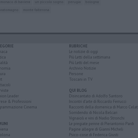
monaco di baviera
un piccolo sogno
perugia
bologna
pratomagno
monte falterona
EGORIE
RUBRICHE
naca
Le notizie di oggi
tica
Più Letti della settimana
alità
Più Letti del mese
nomia
Archivio Notizie
ura
Persone
rt
Toscani in TV
tacoli
rviste
QUI BLOG
nion Leader
Disincantato di Adolfo Santoro
rese & Professioni
Incontri d'arte di Riccardo Ferrucci
grammazione Cinema
Racconti della domenica di Marco Celat
Sorridendo di Nicola Belcari
Vignaioli e vini di Nadio Stronchi
MUNI
Le pregiate penne di Pierantonio Pardi
biena
Pagine allegre di Gianni Micheli
olona
Psico-cose di Federica Giusti