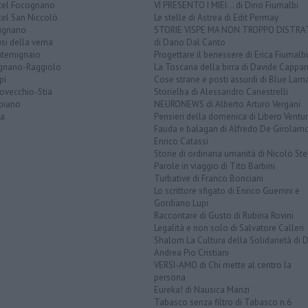
tel Focognano
VI PRESENTO I MIEI... di Dino Fiumalbi
tel San Niccolò
Le stelle di Astrea di Edit Permay
tignano
STORIE VISPE MA NON TROPPO DISTR
si della verna
di Dario Dal Canto
temignaio
Progettare il benessere di Erica Fiumalbi
ignano-Raggiolo
La Toscana della birra di Davide Cappan
pi
Cose strane e posti assurdi di Blue Lam
ovecchio-Stia
Storielba di Alessandro Canestrelli
biano
NEURONEWS di Alberto Arturo Vergani
la
Pensieri della domenica di Libero Ventur
Fauda e balagan di Alfredo De Girolam
Enrico Catassi
Storie di ordinaria umanità di Nicolò Ste
Parole in viaggio di Tito Barbini
Turbative di Franco Bonciani
Lo scrittore sfigato di Enrico Guerrini e
Gordiano Lupi
Raccontare di Gusto di Rubina Rovini
Legalità e non solo di Salvatore Calleri
Shalom La Cultura della Solidarietà di 
Andrea Pio Cristiani
VERSI-AMO di Chi mette al centro la
persona
Eureka! di Nausica Manzi
Tabasco senza filtro di Tabasco n.6