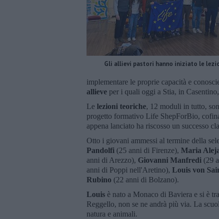
Gli allievi pastori hanno iniziato le lezi
implementare le proprie capacità e conosc
allieve
per i quali oggi a Stia, in Casentino,
Le
lezioni teoriche
, 12 moduli in tutto, so
progetto formativo Life ShepForBio, cofin
appena lanciato ha riscosso un successo cl
Otto i giovani ammessi al termine della se
Pandolfi
(25 anni di Firenze),
Maria Ale
anni di Arezzo),
Giovanni Manfredi
(29 a
anni di Poppi nell'Aretino),
Louis von Sai
Rubino
(22 anni di Bolzano).
Louis
è nato a Monaco di Baviera e si è tras
Reggello, non se ne andrà più via. La scuol
natura e animali.