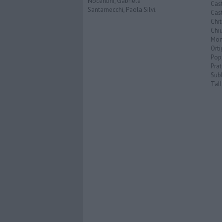
Nocentini, Gabriele
Cas
Santarnecchi, Paola Silvi.
Cas
Chi
Chiu
Mon
Ort
Pop
Prat
Sub
Tal