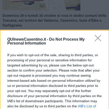
Domenica 29 e lunedì 30 ottobre si vota in dodici comuni della
Toscana, nei territori del Valdarno, Casentino, Isola d'Elba e
Garfagnana
QUInewsCasentino.it -
Do Not Process My
Personal Information
If you wish to opt-out of the sale, sharing to third parties, or
FIRENZE —
Dodici comuni al voto in Toscana per cinque fusioni.
processing of your personal or sensitive information for
Oggi e domani si tiene il referendum consultivo per queste ipotesi
targeted advertising by us, please use the below opt-out
di fusione:
Bibbiena-Chiusi della Verna-Ortignano Raggiolo
;
Chiusi della Verna-Chitignano-Castel Focognano; Rio Marina-
section to confirm your selection. Please note that after your
Rio nell'Elba; Pergine Valdarno-Laterina; Pieve Fosciana-
opt-out request is processed you may continue seeing
Fosciandora-San Romano in Garfagnana
. I cittadini di
Chiusi
interest-based ads based on personal information utilized by
della Verna
avranno due possibilità diverse di fusione.
us or personal information disclosed to third parties prior to
your opt-out. You may separately opt-out of the further
Le
affluenze
, intorno alle 12 di domenica 29 ottobre, sono state le
disclosure of your personal information by third parties on the
seguenti.
IAB’s list of downstream participants. This information may
also be disclosed by us to third parties on the
IAB’s List of