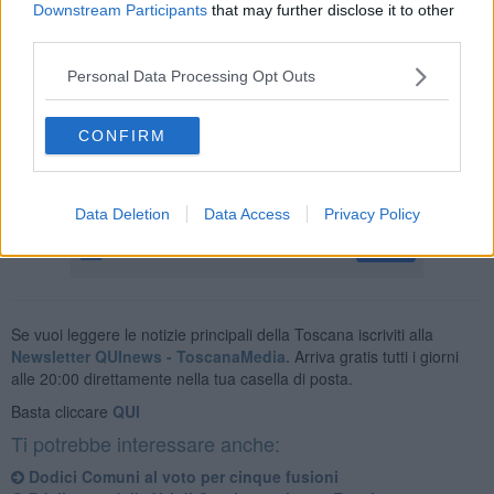
Downstream Participants
that may further disclose it to other
third parties.
In Casentino: Bibbiena
6%
; Chiusi della Verna
13%
; Chitignano
5%
; Castel Focognano
3%
; Ortigano Raggiolo
10%
Personal Data Processing Opt Outs
In Valdarno:
Pergine Valdarno
12,06%
;
Laterina
8.96%
All'Elba: Rio nell'Elba
11,78%
; Rio Marina -
CONFIRM
In Garfagnana: Pieve Fosciana - ; Fosciandora - ; San Romano in
Garfagnana -
Data Deletion
Data Access
Privacy Policy
Se vuoi leggere le notizie principali della Toscana iscriviti alla
Newsletter QUInews - ToscanaMedia.
Arriva gratis tutti i giorni
alle 20:00 direttamente nella tua casella di posta.
Basta cliccare
QUI
Ti potrebbe interessare anche:
Dodici Comuni al voto per cinque fusioni