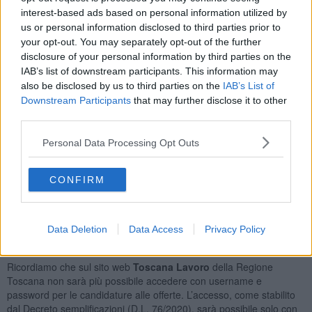
Animatore di Vacanza
50
interest-based ads based on personal information utilized by
Operatore Socioassistenziale (osa)
25
us or personal information disclosed to third parties prior to
Colf
23
your opt-out. You may separately opt-out of the further
Collaboratore Domestico
21
disclosure of your personal information by third parties on the
IAB’s list of downstream participants. This information may
Orario Lavoro
also be disclosed by us to third parties on the
IAB’s List of
Downstream Participants
that may further disclose it to other
Full Time
170
third parties.
Part Time
96
Lavoro a Turni
63
Personal Data Processing Opt Outs
Tipologia Contratto
CONFIRM
Lavoro a Tempo Determinato
279
Lavoro a Tempo Indeterminato
72
Contratto di Agenzia
18
Data Deletion
Data Access
Privacy Policy
Posizioni Totali: 291
Ricordiamo che sul sito web
Toscana Lavoro
della Regione
Toscana non sarà più possibile accedere con username e
password per le candidature alle offerte. L’accesso, come stabilito
dal Decreto semplificazioni (D.L. 76/2020), sarà possibile solo con