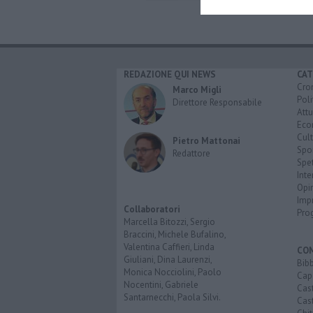
REDAZIONE QUI NEWS
CAT
Cro
Marco Migli
Poli
Direttore Responsabile
Attu
Eco
Cult
Pietro Mattonai
Spo
Redattore
Spet
Inte
Opi
Imp
Collaboratori
Pro
Marcella Bitozzi, Sergio
Braccini, Michele Bufalino,
Valentina Caffieri, Linda
CO
Giuliani, Dina Laurenzi,
Bib
Monica Nocciolini, Paolo
Cap
Nocentini, Gabriele
Cas
Santarnecchi, Paola Silvi.
Cas