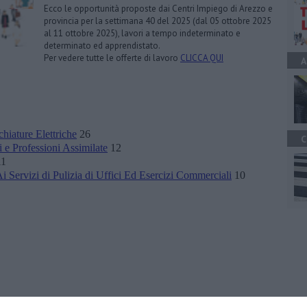
Ecco le opportunità proposte dai Centri Impiego di Arezzo e
provincia per la settimana 40 del 2025 (dal 05 ottobre 2025
al 11 ottobre 2025), lavori a tempo indeterminato e
determinato ed apprendistato.
Per vedere tutte le offerte di lavoro
CLICCA QUI
A
hiature Elettriche
26
C
 e Professioni Assimilate
12
1
 Servizi di Pulizia di Uffici Ed Esercizi Commerciali
10