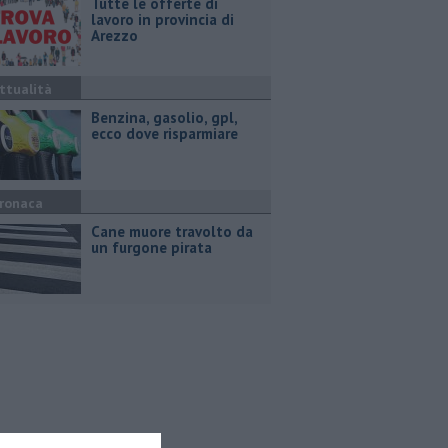
​Tutte le offerte di
lavoro in provincia di
Arezzo
ttualità
​Benzina, gasolio, gpl,
ecco dove risparmiare
ronaca
Cane muore travolto da
un furgone pirata