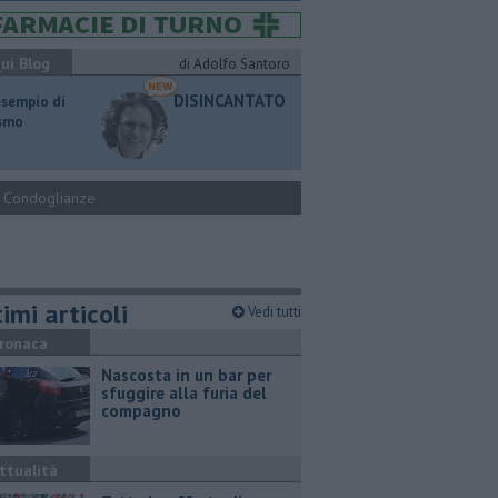
ui Blog
di Adolfo Santoro
DISINCANTATO
esempio di
ismo
Condoglianze
imi articoli
Vedi tutti
ronaca
Nascosta in un bar per
sfuggire alla furia del
compagno
ttualità