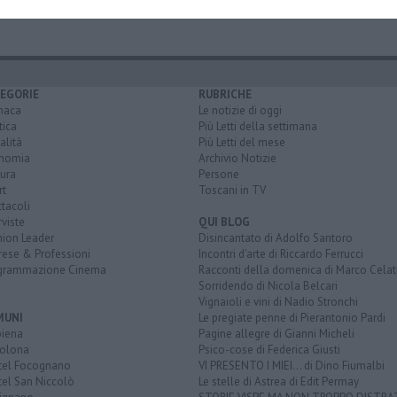
EGORIE
RUBRICHE
naca
Le notizie di oggi
tica
Più Letti della settimana
alità
Più Letti del mese
nomia
Archivio Notizie
ura
Persone
rt
Toscani in TV
tacoli
rviste
QUI BLOG
nion Leader
Disincantato di Adolfo Santoro
rese & Professioni
Incontri d'arte di Riccardo Ferrucci
grammazione Cinema
Racconti della domenica di Marco Celat
Sorridendo di Nicola Belcari
Vignaioli e vini di Nadio Stronchi
MUNI
Le pregiate penne di Pierantonio Pardi
biena
Pagine allegre di Gianni Micheli
olona
Psico-cose di Federica Giusti
tel Focognano
VI PRESENTO I MIEI... di Dino Fiumalbi
tel San Niccolò
Le stelle di Astrea di Edit Permay