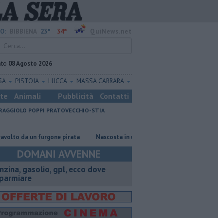
23°
34°
O:
BIBBIENA
QuiNews.net
ato
08 Agosto 2026
SA
PISTOIA
LUCCA
MASSA CARRARA
ste
Animali
Pubblicità
Contatti
RAGGIOLO
POPPI
PRATOVECCHIO-STIA
a un furgone pirata
Nascosta in un bar per sfuggire alla furia del com
DOMANI AVVENNE
enzina, gasolio, gpl, ecco dove
sparmiare