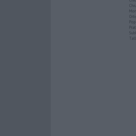
Chi
Chiu
Mon
Ort
Pop
Prat
Sub
Tal