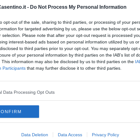
sentino.it -
Do Not Process My Personal Information
 Contratto di Mestiere
13
to opt-out of the sale, sharing to third parties, or processing of your per
formation for targeted advertising by us, please use the below opt-out s
r selection. Please note that after your opt-out request is processed y
oro
della Regione Toscana non sarà più possibile accedere con
eing interest-based ads based on personal information utilized by us or
 offerte. L’accesso, come stabilito dal Decreto semplificazioni
disclosed to third parties prior to your opt-out. You may separately opt-
utilizzo di SPID, CNS o CIE
losure of your personal information by third parties on the IAB’s list of
. This information may also be disclosed by us to third parties on the
IA
Participants
that may further disclose it to other third parties.
oscana iscriviti alla
Newsletter QUInews - ToscanaMedia.
l Data Processing Opt Outs
amente nella tua casella di posta.
CONFIRM
Data Deletion
Data Access
Privacy Policy