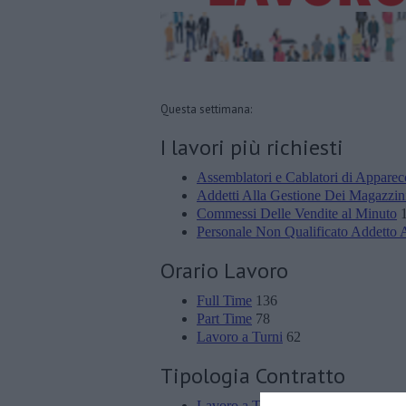
Questa settimana:
I lavori più richiesti
Assemblatori e Cablatori di Apparecc
Addetti Alla Gestione Dei Magazzini
Commessi Delle Vendite al Minuto
1
Personale Non Qualificato Addetto Ai
Orario Lavoro
Full Time
136
Part Time
78
Lavoro a Turni
62
Tipologia Contratto
Lavoro a Tempo Determinato
308