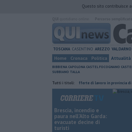
Questo sito contribuisce 
QUI
quotidiano online.
Percorso semplificat
TOSCANA
CASENTINO
AREZZO
VALDARNO
Home
Cronaca
Politica
Attualità
BIBBIENA
CAPOLONA
CASTEL FOCOGNANO
CASTE
SUBBIANO
TALLA
lla furia del compagno
​Tutte le offerte di lavoro in provincia di Arezzo
Tutti i titoli:
Brescia, incendio e
paura nell'Alto Garda:
evacuate decine di
turisti