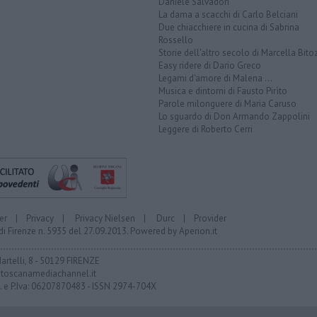
Daniele Salvadori
La dama a scacchi di Carlo Belciani
Due chiacchiere in cucina di Sabrina
Rossello
Storie dell'altro secolo di Marcella Bito
Easy ridere di Dario Greco
Legami d'amore di Malena ...
Musica e dintorni di Fausto Pirìto
Parole milonguere di Maria Caruso
Lo sguardo di Don Armando Zappolini
Leggere di Roberto Cerri
er
|
Privacy
|
Privacy Nielsen
|
Durc
|
Provider
di Firenze n. 5935 del 27.09.2013. Powered by
Aperion.it
Martelli, 8 - 50129 FIRENZE
toscanamediachannel.it
F. e P.Iva: 06207870483 - ISSN 2974-704X