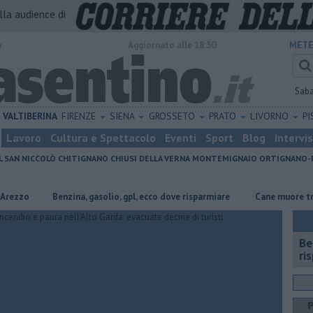
alla audience di
o
Aggiornato alle 18:50
METE
Sab
VALTIBERINA
FIRENZE
SIENA
GROSSETO
PRATO
LIVORNO
PI
Lavoro
Cultura e Spettacolo
Eventi
Sport
Blog
Intervi
L SAN NICCOLÒ
CHITIGNANO
CHIUSI DELLA VERNA
MONTEMIGNAIO
ORTIGNANO-
​Benzina, gasolio, gpl, ecco dove risparmiare
Cane muore travolto d
​B
ri