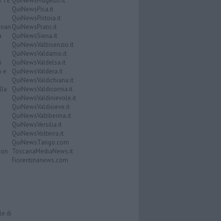
ATTE
QuiNewsMugello.it
QuiNewsPisa.it
QuiNewsPistoia.it
nari
QuiNewsPrato.it
a
QuiNewsSiena.it
QuiNewsValbisenzio.it
QuiNewsValdarno.it
i
QuiNewsValdelsa.it
o e
QuiNewsValdera.it
QuiNewsValdichiana.it
lla
QuiNewsValdicornia.it
QuiNewsValdinievole.it
QuiNewsValdisieve.it
QuiNewsValtiberina.it
QuiNewsVersilia.it
QuiNewsVolterra.it
QuiNewsTango.com
Don
ToscanaMediaNews.it
Fiorentinanews.com
le di