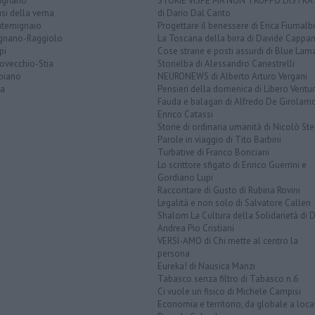
tignano
STORIE VISPE MA NON TROPPO DISTR
si della verna
di Dario Dal Canto
temignaio
Progettare il benessere di Erica Fiumalbi
ignano-Raggiolo
La Toscana della birra di Davide Cappan
pi
Cose strane e posti assurdi di Blue Lam
ovecchio-Stia
Storielba di Alessandro Canestrelli
biano
NEURONEWS di Alberto Arturo Vergani
la
Pensieri della domenica di Libero Ventur
Fauda e balagan di Alfredo De Girolam
Enrico Catassi
Storie di ordinaria umanità di Nicolò Ste
Parole in viaggio di Tito Barbini
Turbative di Franco Bonciani
Lo scrittore sfigato di Enrico Guerrini e
Gordiano Lupi
Raccontare di Gusto di Rubina Rovini
Legalità e non solo di Salvatore Calleri
Shalom La Cultura della Solidarietà di 
Andrea Pio Cristiani
VERSI-AMO di Chi mette al centro la
persona
Eureka! di Nausica Manzi
Tabasco senza filtro di Tabasco n.6
Ci vuole un fisico di Michele Campisi
Economia e territorio, da globale a loca