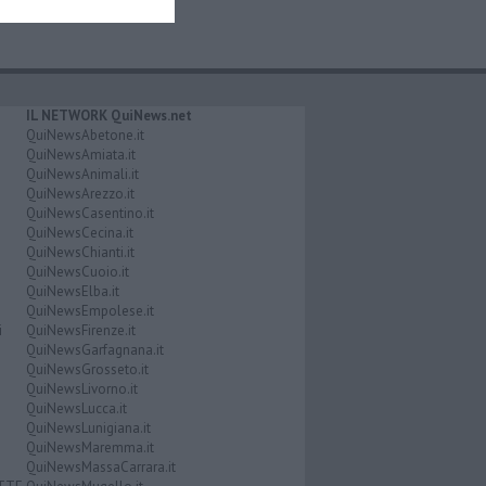
IL NETWORK QuiNews.net
QuiNewsAbetone.it
QuiNewsAmiata.it
QuiNewsAnimali.it
QuiNewsArezzo.it
QuiNewsCasentino.it
QuiNewsCecina.it
QuiNewsChianti.it
QuiNewsCuoio.it
QuiNewsElba.it
QuiNewsEmpolese.it
i
QuiNewsFirenze.it
QuiNewsGarfagnana.it
QuiNewsGrosseto.it
QuiNewsLivorno.it
QuiNewsLucca.it
QuiNewsLunigiana.it
QuiNewsMaremma.it
QuiNewsMassaCarrara.it