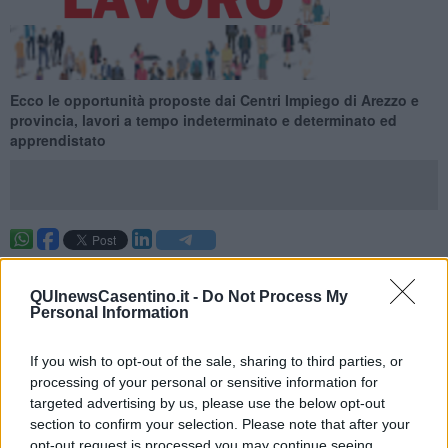
Ecco le opportunità proposte dai Centri Impiego di Arezzo e
provincia, lavori a tempo indeterminato e determinato ed
apprendistato
Ecco le opportunità proposte dai Centri Impiego di Arezzo e
provincia per la settimana 13 del 2026 (dal 29 March 2026 al 04
QUInewsCasentino.it -
Do Not Process My
April 2026), lavori a tempo indeterminato e determinato ed
Personal Information
apprendistato.
Per vedere tutte le offerte di lavoro
CLICCA QUI
If you wish to opt-out of the sale, sharing to third parties, or
processing of your personal or sensitive information for
Questa settimana:
targeted advertising by us, please use the below opt-out
I lavori più richiesti
section to confirm your selection. Please note that after your
opt-out request is processed you may continue seeing