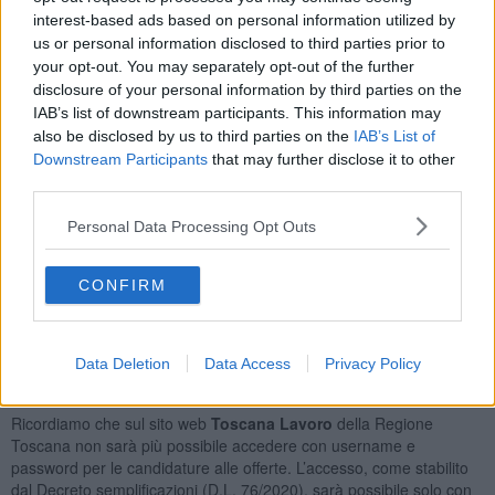
Agenti di Pubblicità
25
interest-based ads based on personal information utilized by
Camerieri di Ristorante
20
us or personal information disclosed to third parties prior to
Guardie Private di Sicurezza
15
your opt-out. You may separately opt-out of the further
Commessi Delle Vendite al Minuto
13
disclosure of your personal information by third parties on the
IAB’s list of downstream participants. This information may
Orario Lavoro
also be disclosed by us to third parties on the
IAB’s List of
Downstream Participants
that may further disclose it to other
Full Time
126
third parties.
Part Time
93
Lavoro a Turni
73
Personal Data Processing Opt Outs
Tipologia Contratto
CONFIRM
Lavoro a Tempo Determinato
297
Lavoro a Tempo Indeterminato
92
Tirocinio
11
Data Deletion
Data Access
Privacy Policy
Posizioni Totali: 184
Ricordiamo che sul sito web
Toscana Lavoro
della Regione
Toscana non sarà più possibile accedere con username e
password per le candidature alle offerte. L’accesso, come stabilito
dal Decreto semplificazioni (D.L. 76/2020), sarà possibile solo con