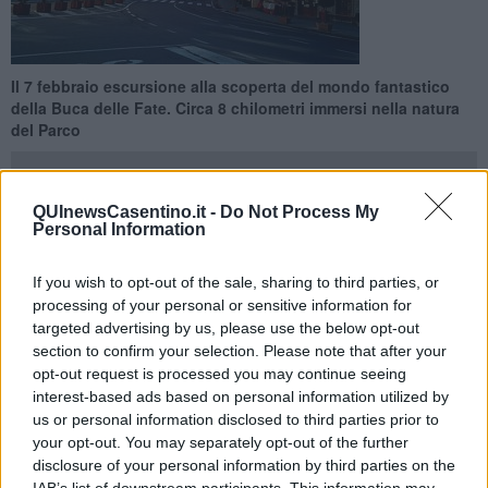
Il 7 febbraio escursione alla scoperta del mondo fantastico
della Buca delle Fate. Circa 8 chilometri immersi nella natura
del Parco
QUInewsCasentino.it -
Do Not Process My
Personal Information
BADIA PRATAGLIA —
"La Domenica delle 7 Merende tra
If you wish to opt-out of the sale, sharing to third parties, or
leggenda e tradizione"
, questo il titolo dell'escursione in
processing of your personal or sensitive information for
programma nel Parco delle Foreste Casentinesi dopodomani.
targeted advertising by us, please use the below opt-out
Si tratta di una passeggiata per i
ncontrare e raccontare il mondo
section to confirm your selection. Please note that after your
fantastico della Buca delle Fate di Badia Prataglia.
opt-out request is processed you may continue seeing
interest-based ads based on personal information utilized by
us or personal information disclosed to third parties prior to
your opt-out. You may separately opt-out of the further
Ecco il
programma
della giornata. Alle 9,30 ritrovo nella piazza
disclosure of your personal information by third parties on the
della Chiesa di Badia Prataglia. Mentre il rientro è previsto per le
IAB’s list of downstream participants. This information may