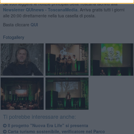
Se vuoi leggere le notizie principali della Toscana iscriviti alla
Newsletter QUInews - ToscanaMedia.
Arriva gratis tutti i giorni
alle 20:00 direttamente nella tua casella di posta.
Basta cliccare
QUI
Fotogallery
Ti potrebbe interessare anche:
Il progetto "Nuova Era Life" si presenta
Carta turismo sostenibile, verificatore nel Parco