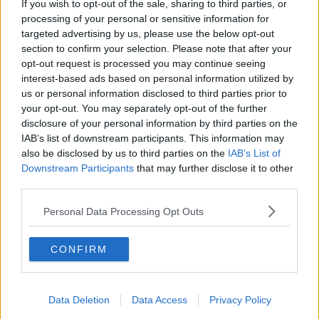
If you wish to opt-out of the sale, sharing to third parties, or
Jimmy Ghione.
processing of your personal or sensitive information for
targeted advertising by us, please use the below opt-out
section to confirm your selection. Please note that after your
opt-out request is processed you may continue seeing
"Nuova Era Life rappresenta un’opportunità che abbiamo creato
interest-based ads based on personal information utilized by
dopo anni di esperienza, aggiustamenti e studio, per chiunque
us or personal information disclosed to third parties prior to
ricerchi il
miglioramento della qualità della propria vita
, con il
your opt-out. You may separately opt-out of the further
desiderio di migliorare se stesso, dal punto di vista fisico, psichico e
disclosure of your personal information by third parties on the
spirituale, soprattutto in un periodo in cui le persone hanno
IAB’s list of downstream participants. This information may
particolarmente bisogno di ritrovare pace e benessere psicofisico",
also be disclosed by us to third parties on the
IAB’s List of
ha spiegato Marco Montagnani.
Downstream Participants
that may further disclose it to other
Nella stessa serata
hanno preso parte all’evento
il Sindaco di
third parties.
Bibbiena, Filippo Vagnoli, e l’Assessore alla Cultura del comune
casentinese, Francesca Nassini, che hanno conferito una
targa di
Personal Data Processing Opt Outs
ringraziamento al Maestro Montagnani
per rappresentare un
importante player territoriale.
CONFIRM
Data Deletion
Data Access
Privacy Policy