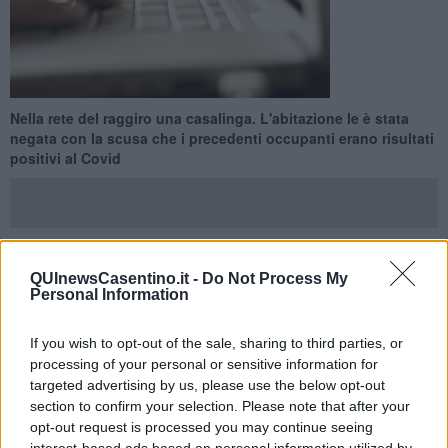
Nella rete del raggiro una casalinga. L'abitazione le è stata
negata con la scusa che i precedenti occupanti erano risultati
positivi al Covid
QUInewsCasentino.it -
Do Not Process My
BIBBIENA —
Il fenomeno delle truffe online ai danni di ignari
Personal Information
cittadini è sempre di estrema attualità, nonostante i ripetuti
avvertimenti. Questa volta i Carabinieri della Stazione di Bibbiena
hanno
smascherato
una ben articolata truffa messa in atto da un
If you wish to opt-out of the sale, sharing to third parties, or
sessantenne di origini pugliesi e residente nel riminese.
processing of your personal or sensitive information for
targeted advertising by us, please use the below opt-out
L’uomo, peraltro già conosciuto dai militari per avere in passato
section to confirm your selection. Please note that after your
architettato diversi
raggiri online con simili modalità,
ha pensato
opt-out request is processed you may continue seeing
bene – considerato il periodo estivo e l’alta richiesta di case per