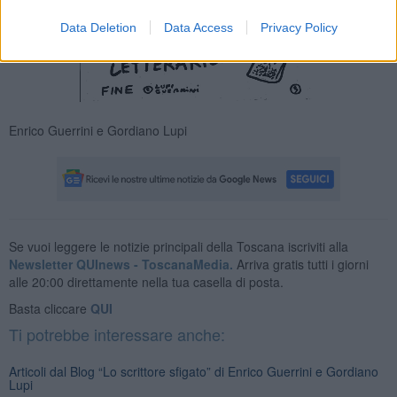
Data Deletion
Data Access
Privacy Policy
Enrico Guerrini e Gordiano Lupi
Se vuoi leggere le notizie principali della Toscana iscriviti alla
Newsletter QUInews - ToscanaMedia.
Arriva gratis tutti i giorni
alle 20:00 direttamente nella tua casella di posta.
Basta cliccare
QUI
Ti potrebbe interessare anche:
Articoli dal Blog “Lo scrittore sfigato” di Enrico Guerrini e Gordiano
Lupi