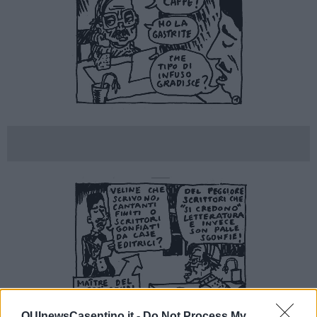
QUInewsCasentino.it -
Do Not Process My