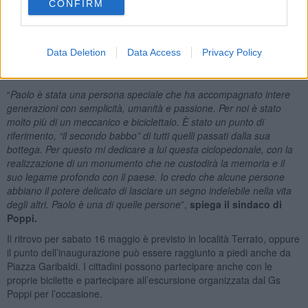
proposta di dedicare questo tratto di mobilità a un personaggio
CONFIRM
rimasto nel cuore e nella memoria di tutti i cittadini di Poppi e del
Casentino, Paolo Furieri. Un bicilettaio e meccanico amante delle
due ruote, promotore della passione per la bicicletta e si ispirazione
Data Deletion
Data Access
Privacy Policy
per tante generazioni, sostenitore del Gs Poppi e di tante
manifestazioni di vallata.
“
Paolo è stata una persona speciale che ha accompagnato intere
generazioni con semplicità, umanità e passione. Per noi è stato
molto più di un meccanico e biciclettaio. È stato un punto di
riferimento, “il secondo babbo” di tutti quelli passati dalla sua
bottega.
Per questo mi dedicare a lui questa ciclopedonale, con la
realizzazione di un monumento che ne custodirà la memoria e il
suo legame profondo con il paese.
Io credo che
alcune persone
abbiano il potere delicato di lasciare un segno indelebile nella vita
degli altri. Paolo è una di quelle persone
”,
spiega il sindaco di
Poppi.
Il ritrovo per sabato 16 maggio è previsto in località Terrato, oppure
il punto dell’inaugurazione può essere raggiunto a piedi anche da
Piazza Garibaldi. I cittadini possono partecipare anche con le
proprie bicilette e partecipare all’escursione organizzata dal Gs
Poppi per l’occasione.