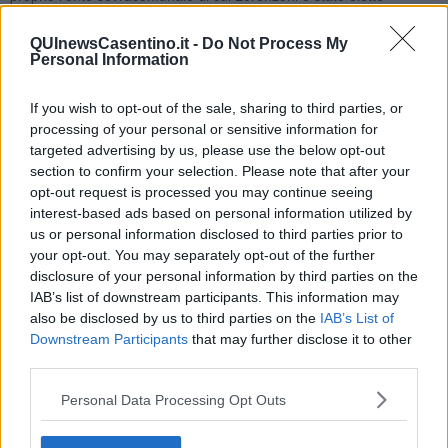
presidente due anni fa.
QUInewsCasentino.it -
Do Not Process My
Personal Information
“
Due anni che sembrano un attimo, intensi, fatti di impegno
If you wish to opt-out of the sale, sharing to third parties, or
quotidiano e di grandi traguardi. La nuova sede sarà presto
processing of your personal or sensitive information for
restituita alla comunità e la ciclovia dell’Arno nel tratto del Comune
targeted advertising by us, please use the below opt-out
di Poppi che inauguriamo sabato, un altro elemento di
section to confirm your selection. Please note that after your
valore.
Opere che resteranno nel tempo, che parlano di futuro e
opt-out request is processed you may continue seeing
scrivono la storia del Casentino. Di questo sono profondamente
interest-based ads based on personal information utilized by
orgoglioso
”,
sono le parole con cui Lorenzoni
si conceda dalla
us or personal information disclosed to third parties prior to
sua funzione di presidente e insieme invita a partecipare al taglio
your opt-out. You may separately opt-out of the further
del nastro di un altro tratto di un’opera che vede il Casentino in
disclosure of your personal information by third parties on the
prima linea nella realizzazione del grande progetto voluto e
IAB’s list of downstream participants. This information may
finanziato dalla Regione Toscana.
also be disclosed by us to third parties on the
IAB’s List of
Downstream Participants
that may further disclose it to other
I lavori al tratto poppese della ciclopedonale iniziarono nel lontano
third parties.
2017. Si tratta di 8 chilometri complessivi, 3 chilometri a nord del
ponte. Consta di 5 passerelle in corten sui torrenti Sova, Bora,
Personal Data Processing Opt Outs
Solano, Roille e Ossatino.
Il Sindaco Lorenzoni lancia in questa occasione di festa anche la