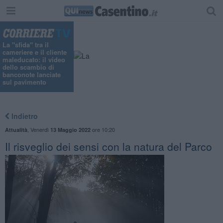
La "sfida" tra il
cameriere e il cliente
maleducato: il video
dello scambio di
banconote lanciate
sul pavimento
Indietro
,
Venerdì
ore 10:20
Attualità
13 Maggio 2022
Il risveglio dei sensi con la natura del Parco