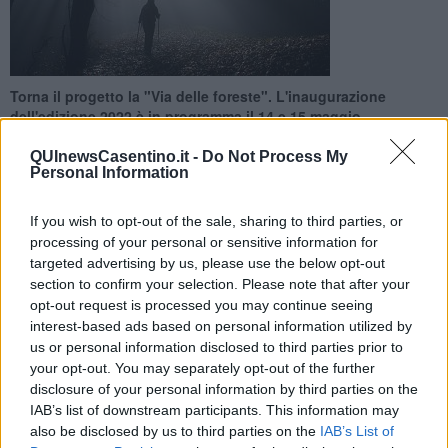
Torna il progetto la "Via delle foreste". L'inaugurazione
dell'edizione 2022 è in programma il 14 e 15 maggio
QUInewsCasentino.it -
Do Not Process My
Personal Information
If you wish to opt-out of the sale, sharing to third parties, or
CASENTINO —
La
"Via delle foreste"
, progetto che nasce da
processing of your personal or sensitive information for
un'idea di Enrica Bortolazzi con la supervisione scientifica di Franco
targeted advertising by us, please use the below opt-out
Berrino, fondatori dell’associazione "La grande via", nasce in
section to confirm your selection. Please note that after your
collaborazione con il parco nazionale delle Foreste casentinesi.
opt-out request is processed you may continue seeing
interest-based ads based on personal information utilized by
Il programma 2022 di forest bathing “La Via delle foreste” inaugura
us or personal information disclosed to third parties prior to
il 14 e il 15 maggio, con il primo appuntamento, dove i partecipanti
your opt-out. You may separately opt-out of the further
saranno affiancati nell’esperienza da tre guide speciali: Italo
disclosure of your personal information by third parties on the
Bertolasi, fotografo, conosciuto per la collezione “I vagabondi del
IAB’s list of downstream participants. This information may
Dharma”, lungo la via dell’Oriente, e per i suoi racconti di culture
sciamaniche himalayane, cinesi e giapponesi; Marcella Danon,
also be disclosed by us to third parties on the
IAB’s List of