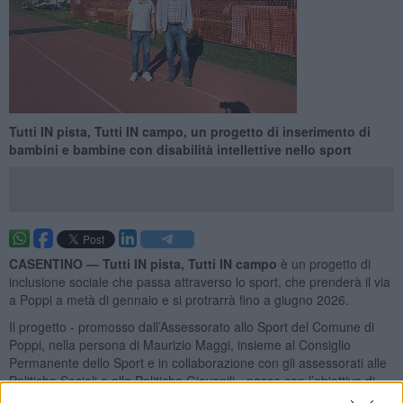
​Tutti IN pista, Tutti IN campo, un progetto di inserimento di
bambini e bambine con disabilità intellettive nello sport
CASENTINO —
Tutti IN pista, Tutti IN campo
è un progetto di
inclusione sociale che passa attraverso lo sport, che prenderà il via
a Poppi a metà di gennaio e si protrarrà fino a giugno 2026.
Il progetto - promosso dall’Assessorato allo Sport del Comune di
Poppi, nella persona di Maurizio Maggi, insieme al Consiglio
Permanente dello Sport e in collaborazione con gli assessorati alle
Politiche Sociali e alle Politiche Giovanili - nasce con l’obiettivo di
favorire l’inserimento di bambini e ragazzi con autismo o altre