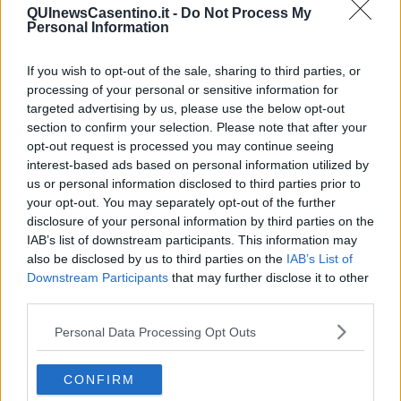
disabilità intellettive, nelle attività sportive del territorio di
QUInewsCasentino.it -
Do Not Process My
Personal Information
Poppi
, grazie alla presenza di personale specializzato. Il percorso
sarà sostenuto dall’associazione Casentino senza frontiere.
If you wish to opt-out of the sale, sharing to third parties, or
“Durante il pranzo di Natale di Casentino Senza Frontiere, ho avuto
processing of your personal or sensitive information for
il piacere di presentare questa iniziativa e di vedere trasformarsi
targeted advertising by us, please use the below opt-out
un’idea in una possibilità concreta. La raccolta fondi permetterà di
section to confirm your selection. Please note that after your
iniziare dal prossimo gennaio con 3 ore settimanali distribuite tra
opt-out request is processed you may continue seeing
Atletica Casentino e Campaldino Tennis. Un primo passo, che
interest-based ads based on personal information utilized by
vuole essere solo l’inizio di un percorso più ampio e strutturato. Lo
us or personal information disclosed to third parties prior to
sport deve diventare un luogo per tutti e per tutte e questo è un
your opt-out. You may separately opt-out of the further
primo passo verso un processo che mi impegno a tenere vivo nel
disclosure of your personal information by third parties on the
tempo a sostegno del diritto di ragazzi e ragazze, bambini e
IAB’s list of downstream participants. This information may
bambine a fare sport”,
commenta Maurizio Maggi.
also be disclosed by us to third parties on the
IAB’s List of
L’Assessore alo sport continua: “La strada da fare è ancora lunga,
Downstream Participants
that may further disclose it to other
ma questo piccolo passo sarà presto un grande progetto. Desidero
third parties.
dire grazie a chi ha lavorato con me, alle associazioni sportive che
hanno accolto questa sfid, e soprattutto a Lavinia e a tutto il gruppo
Personal Data Processing Opt Outs
di Casentino Senza Frontiere, per la sensibilità e la concretezza
dimostrate. Ho scelto di leggere questa opportunità come un dono
di Natale ai bambini, ai ragazzi e alle loro famiglie, che meritano
CONFIRM
un’attenzione in più, perché lo sport è di tutti e per tutti”.