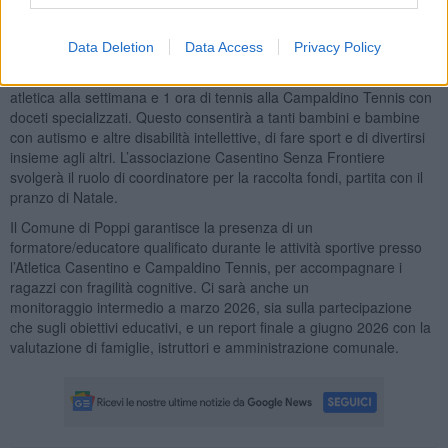
Data Deletion
Data Access
Privacy Policy
Dal 15 gennaio al 30 giugno, saranno “messe in pista” due ore di
atletica alla settimana e 1 ora di tennis alla Campaldino Tennis con
doceti specializzati. Questo consentirà a tanti bambini e bambine
con autismo e altre disabilità intellettive, di fare sport e di divertirsi
insieme agli altri. L’associazione Casentino Senza Frontiere
svolgerà il ruolo di coordinatore per la raccolta fondi, partita con il
pranzo di Natale.
Il Comune di Poppi garantisce la presenza di un
formatore/educatore qualificato durante le attività sportive presso
l’Atletica Casentino e Campaldino Tennis, per accompagnare i
ragazzi con fragilità cognitive. Ci sarà anche un
monitoraggio intermedio a marzo 2026, sia sulla partecipazione
che sugli obiettivi educativi, e un report finale a giugno 2026 con la
valutazione di famiglie, istruttori e amministrazione comunale.