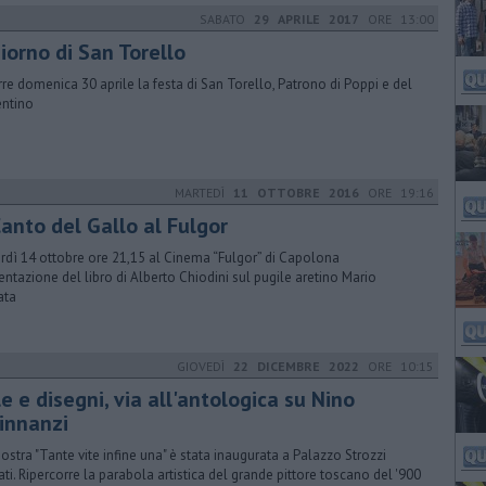
SABATO
29 APRILE 2017
ORE 13:00
giorno di San Torello
rre domenica 30 aprile la festa di San Torello, Patrono di Poppi e del
ntino
MARTEDÌ
11 OTTOBRE 2016
ORE 19:16
Canto del Gallo al Fulgor
erdì 14 ottobre ore 21,15 al Cinema “Fulgor” di Capolona
entazione del libro di Alberto Chiodini sul pugile aretino Mario
ata
GIOVEDÌ
22 DICEMBRE 2022
ORE 10:15
e e disegni, via all'antologica su Nino
rinnanzi
ostra "Tante vite infine una" è stata inaugurata a Palazzo Strozzi
ati. Ripercorre la parabola artistica del grande pittore toscano del '900