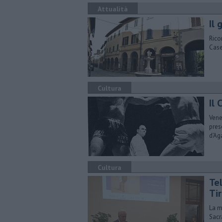
Attualità
Il 
Rico
Case
Cultura
Il 
​Ven
pres
d’Ag
Cultura
Tel
Ti
La m
Sacr