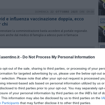
DOMENICA
22 OTTOBRE 2023
ORE 09:00
vid e influenza vaccinazione doppia, ecco
 chi
prenotare la somministrazione basta accedere al portale regionale.
zioni anche dal medico di famiglia a adesso pure in farmacia
VENERDÌ
22 MARZO 2024
ORE 11:42
nta la nuova scuola per l'infanzia a Soci
sentino.it -
Do Not Process My Personal Information
oli: “Il sogno di una cittadella dell’istruzione a Soci è stato realizzato.
toleremo la cittadella al compianto maestro Franco Niccolini”
to opt-out of the sale, sharing to third parties, or processing of your per
formation for targeted advertising by us, please use the below opt-out s
r selection. Please note that after your opt-out request is processed y
eing interest-based ads based on personal information utilized by us or
MARTEDÌ
13 GIUGNO 2017
ORE 20:15
disclosed to third parties prior to your opt-out. You may separately opt-
 dice donna… di Crepax, Di Ponio e Porcelli
losure of your personal information by third parties on the IAB’s list of
. This information may also be disclosed by us to third parties on the
IA
17 giugno al 13 luglio 2017 ExpArt studio&gallery, in via Borghi 80,
Participants
that may further disclose it to other third parties.
nta “Chi dice donna...”, tripla mostra a cura di Silvia Rossi