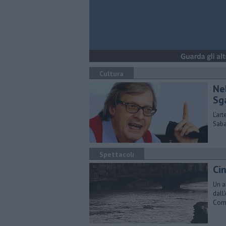
Cultura
Nel
Sg
L’ar
Saba
Spettacoli
Ci
Un a
dall
Com