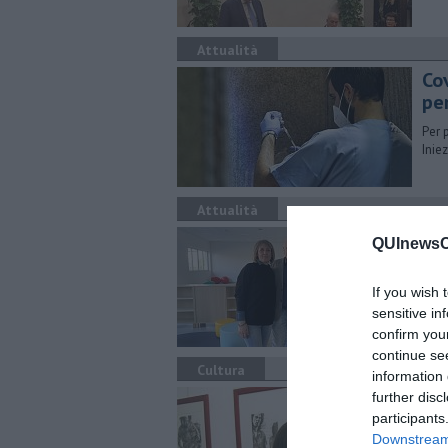
Attualità
Co
per
Per 
Inie
Attualità
Pro
QUInewsCa
Vagn
Inti
If you wish 
sensitive in
confirm you
continue se
Cultura
information 
Chi
further disc
participants
Dal 
Downstream 
prese