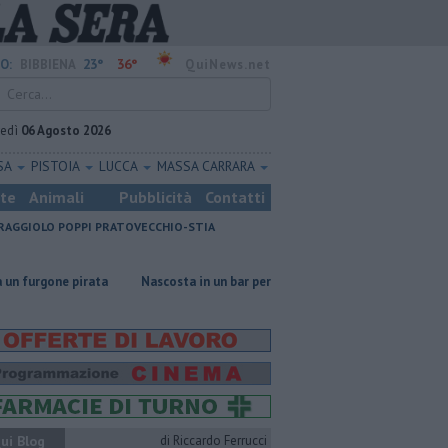
23°
36°
O:
BIBBIENA
QuiNews.net
vedì
06 Agosto 2026
SA
PISTOIA
LUCCA
MASSA CARRARA
ste
Animali
Pubblicità
Contatti
RAGGIOLO
POPPI
PRATOVECCHIO-STIA
ata
Nascosta in un bar per sfuggire alla furia del compagno
​Tutte 
ui Blog
di Riccardo Ferrucci