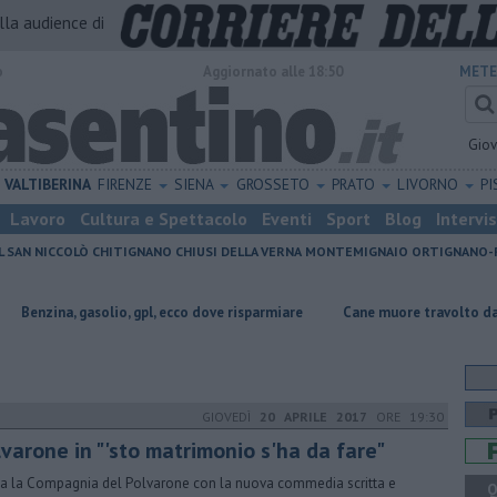
alla audience di
o
Aggiornato alle 18:50
METE
Gio
VALTIBERINA
FIRENZE
SIENA
GROSSETO
PRATO
LIVORNO
PI
Lavoro
Cultura e Spettacolo
Eventi
Sport
Blog
Intervi
L SAN NICCOLÒ
CHITIGNANO
CHIUSI DELLA VERNA
MONTEMIGNAIO
ORTIGNANO-
olio, gpl, ecco dove risparmiare
Cane muore travolto da un furgone pir
GIOVEDÌ
20 APRILE 2017
ORE 19:30
lvarone in "'sto matrimonio s'ha da fare"
a la Compagnia del Polvarone con la nuova commedia scritta e
Q