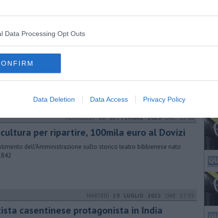
l Data Processing Opt Outs
VENERDÌ
02 GIUGNO 2017
ORE 09:44
ti VIP alla mostra di “Pasticcio”
CONFIRM
camere delle TV nazionali al vernissage di sabato 17 giugno per
ggiare i sessanta anni di attività. Ci sarà anche Miss Italia
Data Deletion
Data Access
Privacy Policy
MERCOLEDÌ
30 SETTEMBRE 2020
ORE 12:02
cultura per ripartire, 100mila euro al Dovizi
stimento dell'Amministrazione sullo storico teatro bibbienese nato
1842
MARTEDÌ
19 LUGLIO 2022
ORE 17:55
tista casentinese protagonista in India