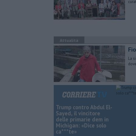
cura
Attualità
Fio
La s
dove
Trump contro Abdul El-
Sayed, il vincitore
delle primarie dem in
Michigan: «Dice solo
ca***te»