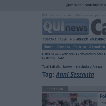
Questo sito contribuisce 
QUI
quotidiano online.
Percorso semplificat
TOSCANA
CASENTINO
AREZZO
VALDARNO
Home
Cronaca
Politica
Attualità
BIBBIENA
CAPOLONA
CASTEL FOCOGNANO
CASTE
SUBBIANO
TALLA
pagno
​Tutte le offerte di lavoro in provincia di Arezzo
Tutti i titoli:
​Benzina, gas
Tag:
Anni Sessanta
Spettacoli
Po
Torn