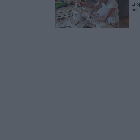
Le o
nel 