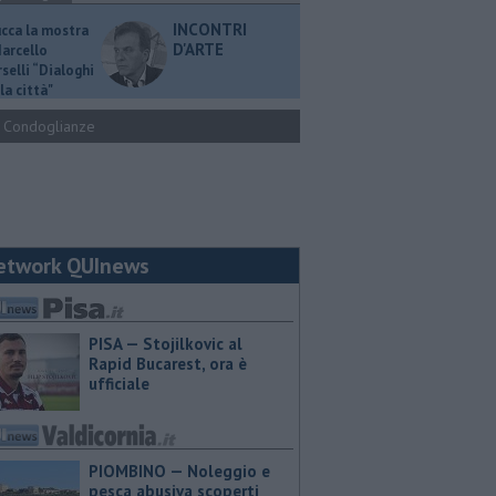
INCONTRI
ucca la mostra
D'ARTE
Marcello
selli “Dialoghi
la città"
Condoglianze
etwork QUInews
PISA — Stojilkovic al
Rapid Bucarest, ora è
ufficiale
PIOMBINO — Noleggio e
pesca abusiva scoperti