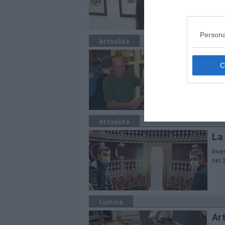
Persona
Attualità
Tan
Tele
feste
Attualità
La 
Inve
nel 
Cultura
Ar