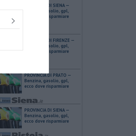
PROVINCIA DI SIENA — ​
Benzina, gasolio, gpl,
ecco dove risparmiare
PROVINCIA DI FIRENZE — ​
Benzina, gasolio, gpl,
ecco dove risparmiare
PROVINCIA DI PRATO — ​
Benzina, gasolio, gpl,
ecco dove risparmiare
PROVINCIA DI SIENA — ​
Benzina, gasolio, gpl,
ecco dove risparmiare