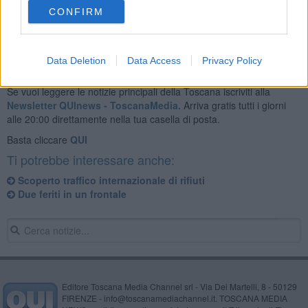
militari dell’Arma.
CONFIRM
Data Deletion
Data Access
Privacy Policy
Se vuoi leggere le notizie principali della Toscana iscriviti alla
Newsletter QUInews - ToscanaMedia.
Arriva gratis tutti i giorni
alle 20:00 direttamente nella tua casella di posta.
Basta cliccare
QUI
Ti potrebbe interessare anche:
Scoperto traffico internazionale di rifiuti
Due feriti in un frontale
Editore Toscana Media Channel srl - Via Dei Martelli, 8 - 50129
FIRENZE - info@toscanamediachannel.it. TOSCANA MEDIA