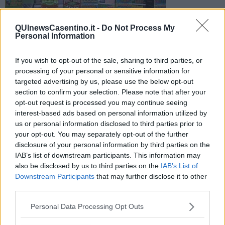
QUInewsCasentino.it -
Do Not Process My
Personal Information
Un cittadino macedone è stato denunciato dai carabinieri di
If you wish to opt-out of the sale, sharing to third parties, or
Bibbiena per furto aggravato in una tabaccheria del paese
processing of your personal or sensitive information for
targeted advertising by us, please use the below opt-out
section to confirm your selection. Please note that after your
opt-out request is processed you may continue seeing
interest-based ads based on personal information utilized by
us or personal information disclosed to third parties prior to
BIBBIENA —
E’ stato tradito dalle immagini registrate dalle
your opt-out. You may separately opt-out of the further
telecamere di sorveglianza.
disclosure of your personal information by third parties on the
L’uomo, un cittadino macedone, è stato filmato mentre lo scorso 14
IAB’s list of downstream participants. This information may
aprile rubava biglietti del Gratta e vinci per un valore di 800 euro
also be disclosed by us to third parties on the
IAB’s List of
circa nel bar tabaccheria “4C”.
Downstream Participants
that may further disclose it to other
third parties.
Personal Data Processing Opt Outs
La denuncia è scattata dopo una serie di indagini condotte dai