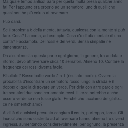
Ma quale tempo antico! Sarà per quella multa presa qualche anno
fa! Per l'appunto era proprio ad un semaforo, uno di quelli che
quasi non ho più voluto attraversare.
Può darsi.
Se il problema è della mente, tuttavia, qualcosa con la mente si può
fare. Cosa? La conta, ad esempio. Cosa c'è di più mentale di una
conta? Facciamola. Dei rossi e dei verdi. Senza simpatie né
dimenticanze.
Da alcuni mesi a questa parte ogni giorno, in genere, tra andata e
ritorno, devo attraversare circa 10 semafori. Almeno 10. Contare la
frequenza dei rossi diventa facile.
Risultato? Rosso batte verde 2 a 1 (risultato medio). Ovvero la
probabilità d'incontrare un semaforo rosso lungo la strada è il
doppio di quella di trovare un verde. Per dirla con altre parole ogni
tre semafori due sono certamente rossi. Il terzo potrebbe anche
essere verde se non fosse giallo. Perché che facciamo del giallo...
ce ne dimentichiamo?
Al di là di qualsiasi presunta congiura il conto, purtroppo, torna. Gli
incroci che sono costretto ad attraversare hanno almeno tre diversi
ingressi, aumentando considerevolmente, per ognuno, la presenza