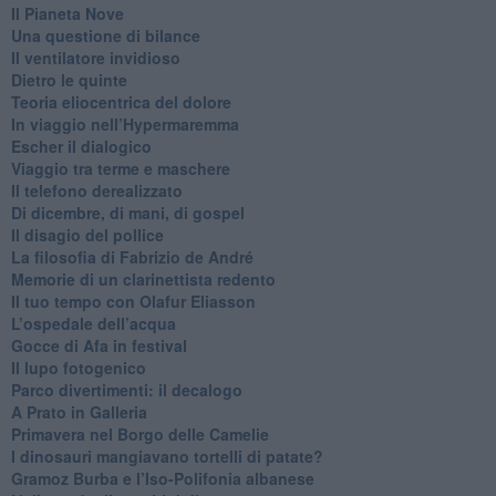
​Il Pianeta Nove
​Una questione di bilance
​Il ventilatore invidioso
​Dietro le quinte
​Teoria eliocentrica del dolore
In viaggio nell’Hypermaremma
​Escher il dialogico
​Viaggio tra terme e maschere
Il telefono derealizzato
​Di dicembre, di mani, di gospel
​Il disagio del pollice
​La filosofia di Fabrizio de André
Memorie di un clarinettista redento
​Il tuo tempo con Olafur Eliasson
​L’ospedale dell’acqua
​Gocce di Afa in festival
​Il lupo fotogenico
​Parco divertimenti: il decalogo
​A Prato in Galleria
​Primavera nel Borgo delle Camelie
I dinosauri mangiavano tortelli di patate?
​Gramoz Burba e l’Iso-Polifonia albanese