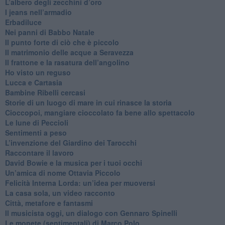
L’albero degli zecchini d’oro
​I jeans nell’armadio
Erbadiluce
Nei panni di Babbo Natale
​Il punto forte di ciò che è piccolo
​Il matrimonio delle acque a Seravezza
​Il frattone e la rasatura dell’angolino
​Ho visto un reguso
Lucca e Cartasia
Bambine Ribelli cercasi
Storie di un luogo di mare in cui rinasce la storia
Cioccopoi, mangiare cioccolato fa bene allo spettacolo
​Le lune di Peccioli
​Sentimenti a peso
​L’invenzione del Giardino dei Tarocchi
​Raccontare il lavoro
David Bowie e la musica per i tuoi occhi
Un’amica di nome Ottavia Piccolo
​Felicità Interna Lorda: un’idea per muoversi
​La casa sola, un video racconto
​Città, metafore e fantasmi
Il musicista oggi, un dialogo con Gennaro Spinelli
Le monete (sentimentali) di Marco Polo