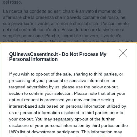
del rosso.
La ricerca ha condotto ad esiti chiari: è arrivato il momento di
affermare che la presenza che intravedo costante del rosso, nel
suo prevaricare il verde, altro non è che statistica. L'accanimento
nei miei confronti non c'entra. Posso derubricare la sindrome a
semplice percezione. Perché, incredibile ma vero, il verde c'è,
esiste e fa il suo lavoro. Non è bullizzato. Non è sottopagato. Non è
dimenticato. Non è una lampadina rotta.
QUInewsCasentino.it -
Do Not Process My
Ha solo bisogno del suo tempo, come per tutto.
Personal Information
La conta mi dà pace ma anche oggi i semafori che ho attraversato
erano quasi tutti rossi. Ieri, invece...
If you wish to opt-out of the sale, sharing to third parties, or
processing of your personal or sensitive information for
Ieri. Se ben ricordo è stato un giorno fortunato...
targeted advertising by us, please use the below opt-out
Gianni Micheli
section to confirm your selection. Please note that after your
opt-out request is processed you may continue seeing
interest-based ads based on personal information utilized by
us or personal information disclosed to third parties prior to
your opt-out. You may separately opt-out of the further
disclosure of your personal information by third parties on the
Se vuoi leggere le notizie principali della Toscana iscriviti alla
IAB’s list of downstream participants. This information may
Newsletter QUInews - ToscanaMedia.
Arriva gratis tutti i giorni