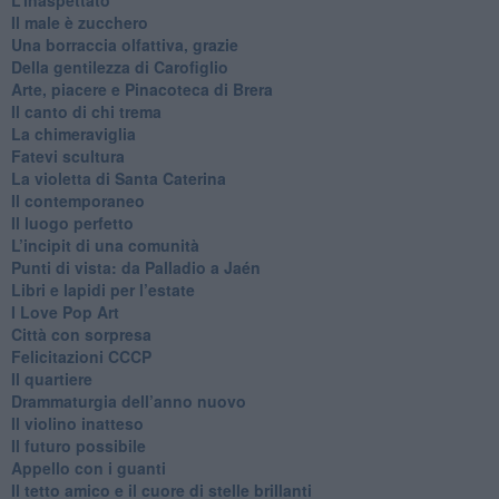
​Il male è zucchero
​Una borraccia olfattiva, grazie
​Della gentilezza di Carofiglio
Arte, piacere e Pinacoteca di Brera
​Il canto di chi trema
La chimeraviglia
​Fatevi scultura
​La violetta di Santa Caterina
​Il contemporaneo
​Il luogo perfetto
​L’incipit di una comunità
Punti di vista: da Palladio a Jaén
​Libri e lapidi per l’estate
​I Love Pop Art
Città con sorpresa
Felicitazioni CCCP
​Il quartiere
​Drammaturgia dell’anno nuovo
​Il violino inatteso
​Il futuro possibile
​Appello con i guanti
​Il tetto amico e il cuore di stelle brillanti