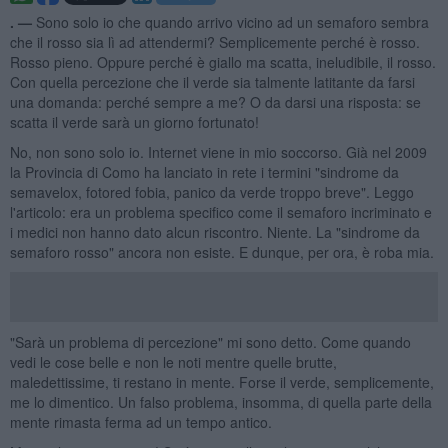
. —
Sono solo io che quando arrivo vicino ad un semaforo sembra
che il rosso sia lì ad attendermi? Semplicemente perché è rosso.
Rosso pieno. Oppure perché è giallo ma scatta, ineludibile, il rosso.
Con quella percezione che il verde sia talmente latitante da farsi
una domanda: perché sempre a me? O da darsi una risposta: se
scatta il verde sarà un giorno fortunato!
No, non sono solo io. Internet viene in mio soccorso. Già nel 2009
la Provincia di Como ha lanciato in rete i termini "sindrome da
semavelox, fotored fobia, panico da verde troppo breve". Leggo
l'articolo: era un problema specifico come il semaforo incriminato e
i medici non hanno dato alcun riscontro. Niente. La "sindrome da
semaforo rosso" ancora non esiste. E dunque, per ora, è roba mia.
"Sarà un problema di percezione" mi sono detto. Come quando
vedi le cose belle e non le noti mentre quelle brutte,
maledettissime, ti restano in mente. Forse il verde, semplicemente,
me lo dimentico. Un falso problema, insomma, di quella parte della
mente rimasta ferma ad un tempo antico.