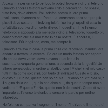
A casa mia per un certo periodo lo potevi trovare vicino al telefono.
Quando ancora i telefoni avevano il filo e cercavano uno spazio,
tutto loro, dove abitare. Poi i telefoni fecero la loro prima
rivoluzione, divennero con l’antenna, cercarono posti sempre più
piccoli dove sostare - il trekking telefonico tra gli orpelli di casa fu
un’attività sportiva di un certo rilievo, in quegli anni - e l’elenco
telefonico s’appoggiò alla mensola vicino al televisore, l’oggetto più
conservatore che sia mai stato in casa nostra. È ancora lì, il
televisore. Più longilineo, certo, ma sempre lì.
Quando arrivava in casa la prima cosa che facevano i bambini era
andare a trovarsi, a cercarsi. Ed era un modo festoso per sapere
chi eri, da dove venivi, dove stavano i tuoi fino alla
seconda/terza/quarta generazione, a seconda della longevità! Un
albero genealogico in ordine alfabetico, con i Micheli (nel mio caso)
tutti in fila come soldatini, con tanto di indirizzo! Questo è lo zio,
questo è il cugino, questo non so chi sia… “Babbo chi è?” “Ma sì, è
il cugino della zia…, quello che abita a…, da quanto tempo non ci
vediamo!” “E questo?” “No, questo non è dei nostri”. Credo di avere
imparato sull’elenco telefonico a cercare le parole per ordine
alfabetico.
Nell’elenco compariva il cognome, il nome, l’indirizzo e il numero di