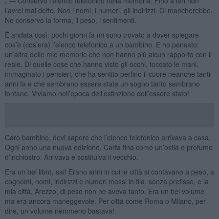
. —
Conservo l’elenco telefonico nella memoria. Fino a ieri non
l’avrei mai detto. Non i nomi, i numeri, gli indirizzi. Ci mancherebbe.
Ne conservo la forma, il peso, i sentimenti.
È andata così: pochi giorni fa mi sono trovato a dover spiegare
cos’è (cos’era) l’elenco telefonico a un bambino. E ho pensato:
un’altra delle mie memorie che non hanno più alcun rapporto con il
reale. Di quelle cose che hanno visto gli occhi, toccato le mani,
immaginato i pensieri, che ha sentito perfino il cuore neanche tanti
anni fa e che sembrano essere state un sogno tanto sembrano
lontane. Viviamo nell’epoca dell’estinzione dell’essere stato!
Caro bambino, devi sapere che l’elenco telefonico arrivava a casa.
Ogni anno una nuova edizione. Carta fina come un’ostia e profumo
d’inchiostro. Arrivava e sostituiva il vecchio.
Era un bel libro, sai! Erano anni in cui le città si contavano a peso, a
cognomi, nomi, indirizzi e numeri messi in fila, senza prefisso, e la
mia città, Arezzo, di peso non ne aveva tanto. Era un bel volume
ma era ancora maneggevole. Per città come Roma o Milano, per
dire, un volume nemmeno bastava!