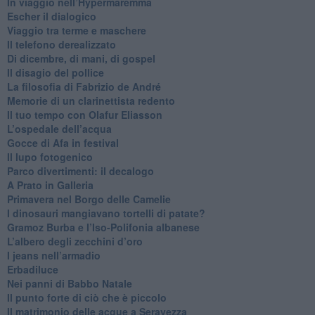
In viaggio nell’Hypermaremma
​Escher il dialogico
​Viaggio tra terme e maschere
Il telefono derealizzato
​Di dicembre, di mani, di gospel
​Il disagio del pollice
​La filosofia di Fabrizio de André
Memorie di un clarinettista redento
​Il tuo tempo con Olafur Eliasson
​L’ospedale dell’acqua
​Gocce di Afa in festival
​Il lupo fotogenico
​Parco divertimenti: il decalogo
​A Prato in Galleria
​Primavera nel Borgo delle Camelie
I dinosauri mangiavano tortelli di patate?
​Gramoz Burba e l’Iso-Polifonia albanese
L’albero degli zecchini d’oro
​I jeans nell’armadio
Erbadiluce
Nei panni di Babbo Natale
​Il punto forte di ciò che è piccolo
​Il matrimonio delle acque a Seravezza