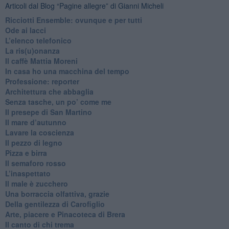
Articoli dal Blog “Pagine allegre” di Gianni Micheli
​Ricciotti Ensemble: ovunque e per tutti
Ode ai lacci
​L’elenco telefonico
​La ris(u)onanza
​Il caffè Mattia Moreni
​In casa ho una macchina del tempo
Professione: reporter
Architettura che abbaglia
​Senza tasche, un po’ come me
​Il presepe di San Martino
​Il mare d’autunno
​Lavare la coscienza
​Il pezzo di legno
​Pizza e birra
​Il semaforo rosso
​L’inaspettato
​Il male è zucchero
​Una borraccia olfattiva, grazie
​Della gentilezza di Carofiglio
Arte, piacere e Pinacoteca di Brera
​Il canto di chi trema