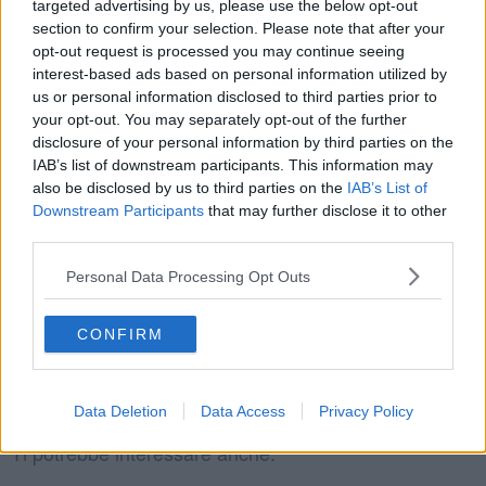
targeted advertising by us, please use the below opt-out
un Gianni, insomma, tra quei Micheli. Mi sarei definitivamente
section to confirm your selection. Please note that after your
rivelato alla città e, insieme, alla nazione.
opt-out request is processed you may continue seeing
C’ero: ne fui orgoglioso. Peccato non averlo conservato. Te l’avrei
interest-based ads based on personal information utilized by
mostrato!
us or personal information disclosed to third parties prior to
your opt-out. You may separately opt-out of the further
Dimenticavo: l’immagine non rende, l’ho fatta fare all’intelligenza
disclosure of your personal information by third parties on the
artificiale. E questo mi ricorda che non ho mai scattato una foto al
IAB’s list of downstream participants. This information may
mio elenco telefonico… ho fatto male!
also be disclosed by us to third parties on the
IAB’s List of
Gianni Micheli
Downstream Participants
that may further disclose it to other
third parties.
Personal Data Processing Opt Outs
CONFIRM
Se vuoi leggere le notizie principali della Toscana iscriviti alla
Newsletter QUInews - ToscanaMedia.
Arriva gratis tutti i giorni
alle 20:00 direttamente nella tua casella di posta.
Data Deletion
Data Access
Privacy Policy
Basta cliccare
QUI
Ti potrebbe interessare anche: