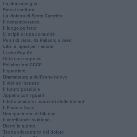
La chimeraviglia
​Fatevi scultura
​La violetta di Santa Caterina
​Il contemporaneo
​Il luogo perfetto
​L’incipit di una comunità
Punti di vista: da Palladio a Jaén
​Libri e lapidi per l’estate
​I Love Pop Art
Città con sorpresa
Felicitazioni CCCP
​Il quartiere
​Drammaturgia dell’anno nuovo
​Il violino inatteso
​Il futuro possibile
​Appello con i guanti
​Il tetto amico e il cuore di stelle brillanti
​Il Pianeta Nove
​Una questione di bilance
​Il ventilatore invidioso
​Dietro le quinte
​Teoria eliocentrica del dolore