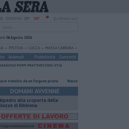
23°
36°
O:
BIBBIENA
QuiNews.net
vedì
06 Agosto 2026
SA
PISTOIA
LUCCA
MASSA CARRARA
ste
Animali
Pubblicità
Contatti
RAGGIOLO
POPPI
PRATOVECCHIO-STIA
olto da un furgone pirata
Nascosta in un bar per sfuggire alla furia d
DOMANI AVVENNE
kipedro alla scoperta delle
llezze di Bibbiena