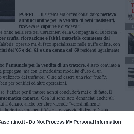
POPPI —
Il sistema era ormai collaudato:
metteva
annunci online per la vendita di beni inesistenti,
riceveva le
caparre
e divideva il
A
 è finito nella rete dei Carabinieri della Compagnia di Bibbiena –
er truffa, ricettazione e falsità materiale commessa dal
alabria, operaio ma di fatto specializzato nelle truffe online, con
ni del '65 e del '61 e una donna del '69
residenti ugualmente
C
to l’
annuncio per la vendita di un trattore,
è stato convinto a
ta prepagata, ma con le medesime modalità d’uso di un
 utilizzato dai truffatori. Oltre ad essere una
ricaricabile,
Iban per bonifici ed altre operazioni.
a: l’affare per il trattore non si concluderà mai e, di fatto,
il
 fantomatica caparra.
Con lui sono state denunciati anche gli
lui il denaro, anche per altre vicende "verosimilmente
 ulteriori accertamenti. Visto il passaggio di denaro è stato
e, a carico del primo truffatore, la falsità materiale commessa dal
sentino.it -
Do Not Process My Personal Information
ocumento per truffare lo sfortunato acquirente casentinese.