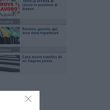
​Tutte le offerte di
lavoro in provincia di
Arezzo
ttualità
​Benzina, gasolio, gpl,
ecco dove risparmiare
ronaca
Cane muore travolto da
un furgone pirata