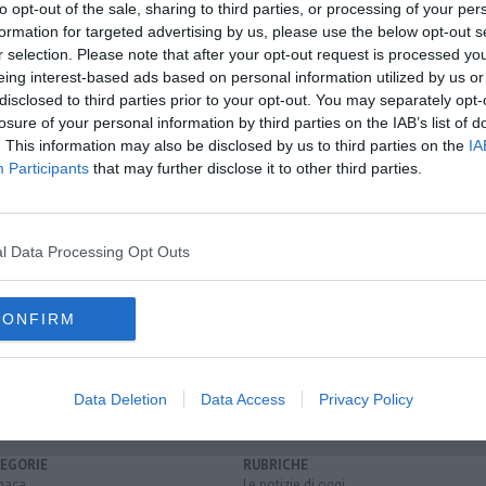
to opt-out of the sale, sharing to third parties, or processing of your per
formation for targeted advertising by us, please use the below opt-out s
r selection. Please note that after your opt-out request is processed y
eing interest-based ads based on personal information utilized by us or
oscana iscriviti alla
Newsletter QUInews - ToscanaMedia.
disclosed to third parties prior to your opt-out. You may separately opt-
amente nella tua casella di posta.
losure of your personal information by third parties on the IAB’s list of
. This information may also be disclosed by us to third parties on the
IA
Participants
that may further disclose it to other third parties.
sito irregolare
l Data Processing Opt Outs
a un'anziana
CONFIRM
Data Deletion
Data Access
Privacy Policy
EGORIE
RUBRICHE
naca
Le notizie di oggi