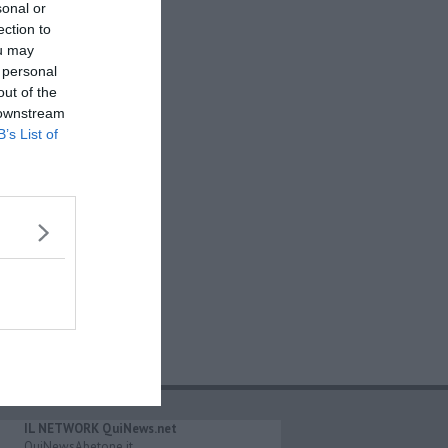
sonal or
ection to
ou may
 personal
out of the
 downstream
B’s List of
IL NETWORK QuiNews.net
QuiNewsAbetone.it