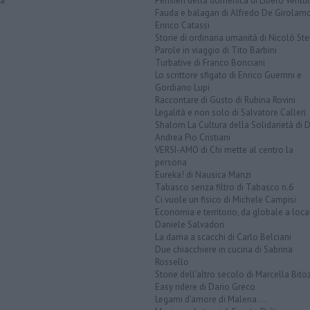
la
Pensieri della domenica di Libero Ventur
Fauda e balagan di Alfredo De Girolam
Enrico Catassi
Storie di ordinaria umanità di Nicolò Ste
Parole in viaggio di Tito Barbini
Turbative di Franco Bonciani
Lo scrittore sfigato di Enrico Guerrini e
Gordiano Lupi
Raccontare di Gusto di Rubina Rovini
Legalità e non solo di Salvatore Calleri
Shalom La Cultura della Solidarietà di 
Andrea Pio Cristiani
VERSI-AMO di Chi mette al centro la
persona
Eureka! di Nausica Manzi
Tabasco senza filtro di Tabasco n.6
Ci vuole un fisico di Michele Campisi
Economia e territorio, da globale a loca
Daniele Salvadori
La dama a scacchi di Carlo Belciani
Due chiacchiere in cucina di Sabrina
Rossello
Storie dell'altro secolo di Marcella Bito
Easy ridere di Dario Greco
Legami d'amore di Malena ...