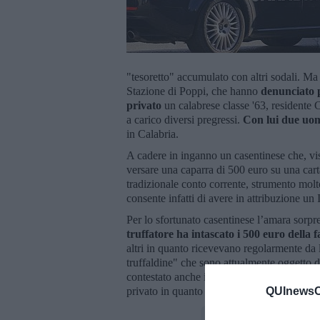
"tesoretto" accumulato con altri sodali. Ma
Stazione di Poppi, che hanno
denunciato p
privato
un calabrese classe '63, residente C
a carico diversi pregressi.
Con lui due uomi
in Calabria.
A cadere in inganno un casentinese che, vis
versare una caparra di 500 euro su una car
tradizionale conto corrente, strumento molto
consente infatti di avere in attribuzione un 
Per lo sfortunato casentinese l’amara sorpres
truffatore ha intascato i 500 euro della
altri in quanto ricevevano regolarmente da 
truffaldine" che sono attualmente oggetto di
contestato anche il reato della ricettazione 
QUInewsCa
privato in quanto aveva
alterato un suo d