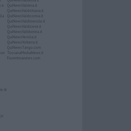
i
QuiNewsValdelsa.it
o e
QuiNewsValdera.it
QuiNewsValdichiana.it
lla
QuiNewsValdicornia.it
QuiNewsValdinievole.it
QuiNewsValdisieve.it
QuiNewsValtiberina.it
QuiNewsVersilia.it
QuiNewsVolterra.it
QuiNewsTango.com
Don
ToscanaMediaNews.it
Fiorentinanews.com
le di
zzi