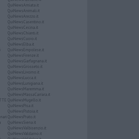
QuiNewsAmiata.it
QuiNewsAnimali.it
QuiNewsArezzo.it
QuiNewsCasentino.it
QuiNewsCecina.it
QuiNewsChianti.it
QuiNewsCuoio.it
QuiNewsElba.it
i
QuiNewsEmpolese.it
QuiNewsFirenze.it
QuiNewsGarfagnana.it
QuiNewsGrosseto.it
QuiNewsLivorno.it
QuiNewsLucca.it
QuiNewsLunigiana.it
QuiNewsMaremma.it
QuiNewsMassaCarrara.it
ATTE
QuiNewsMugello.it
QuiNewsPisa.it
QuiNewsPistoia.it
nari
QuiNewsPrato.it
a
QuiNewsSiena.it
QuiNewsValbisenzio.it
QuiNewsValdarno.it