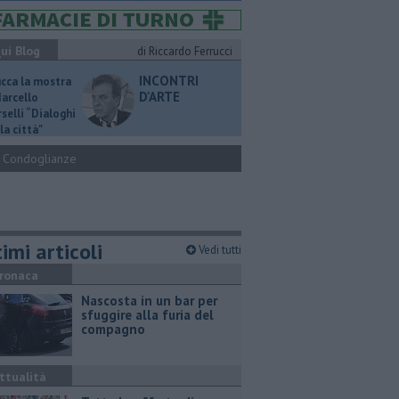
ui Blog
di Riccardo Ferrucci
INCONTRI
ucca la mostra
D'ARTE
Marcello
selli “Dialoghi
la città"
Condoglianze
imi articoli
Vedi tutti
ronaca
Nascosta in un bar per
sfuggire alla furia del
compagno
ttualità