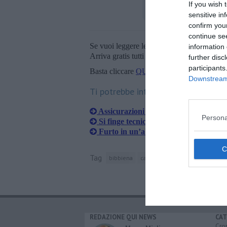
If you wish 
sensitive in
confirm you
continue se
Se vuoi leggere le notizie principali della T
information 
Arriva gratis tutti i giorni alle 20:00 dirett
further disc
participants
Basta cliccare
QUI
Downstream 
Ti potrebbe interessare anche:
Assicurazioni auto false, nell'Aretino 
Persona
Si finge tecnico della caldaia e derub
Furto in un’abitazione a Villarosa
Tag
bibbiena
calabria
carta prepagata
REDAZIONE QUI NEWS
CAT
Cro