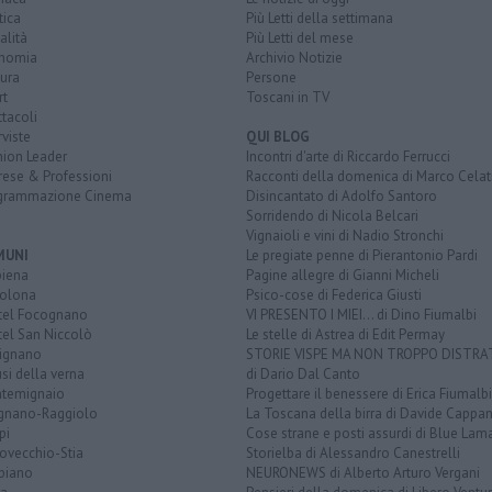
tica
Più Letti della settimana
alità
Più Letti del mese
nomia
Archivio Notizie
ura
Persone
rt
Toscani in TV
tacoli
rviste
QUI BLOG
nion Leader
Incontri d'arte di Riccardo Ferrucci
rese & Professioni
Racconti della domenica di Marco Celat
grammazione Cinema
Disincantato di Adolfo Santoro
Sorridendo di Nicola Belcari
Vignaioli e vini di Nadio Stronchi
MUNI
Le pregiate penne di Pierantonio Pardi
biena
Pagine allegre di Gianni Micheli
olona
Psico-cose di Federica Giusti
tel Focognano
VI PRESENTO I MIEI... di Dino Fiumalbi
tel San Niccolò
Le stelle di Astrea di Edit Permay
tignano
STORIE VISPE MA NON TROPPO DISTR
si della verna
di Dario Dal Canto
temignaio
Progettare il benessere di Erica Fiumalbi
ignano-Raggiolo
La Toscana della birra di Davide Cappan
pi
Cose strane e posti assurdi di Blue Lam
ovecchio-Stia
Storielba di Alessandro Canestrelli
biano
NEURONEWS di Alberto Arturo Vergani