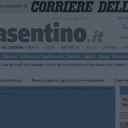
alla audience di
o
Aggiornato alle 18:50
METE
Gio
VALTIBERINA
FIRENZE
SIENA
GROSSETO
PRATO
LIVORNO
PI
Lavoro
Cultura e Spettacolo
Eventi
Sport
Blog
Intervi
L SAN NICCOLÒ
CHITIGNANO
CHIUSI DELLA VERNA
MONTEMIGNAIO
ORTIGNANO-
Arezzo
​Benzina, gasolio, gpl, ecco dove risparmiare
Cane muore trav
Wi
be