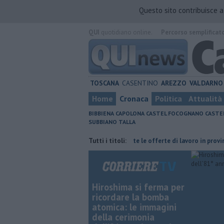
Questo sito contribuisce 
QUI
quotidiano online.
Percorso semplificat
TOSCANA
CASENTINO
AREZZO
VALDARNO
Home
Cronaca
Politica
Attualità
BIBBIENA
CAPOLONA
CASTEL FOCOGNANO
CASTE
SUBBIANO
TALLA
gire alla furia del compagno
Tutti i titoli:
​Tutte le offerte di lavoro in provincia di 
Hiroshima si ferma per
ricordare la bomba
atomica: le immagini
della cerimonia