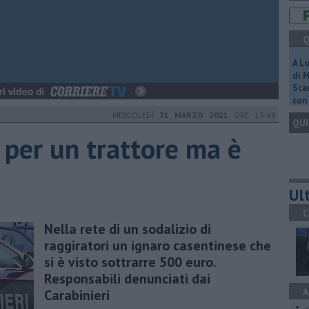
Q
A L
di 
Scar
con 
MERCOLEDÌ
31 MARZO 2021
ORE 13:49
QUI
 per un trattore ma è
Ult
C
Nella rete di un sodalizio di
raggiratori un ignaro casentinese che
si è visto sottrarre 500 euro.
Responsabili denunciati dai
A
Carabinieri