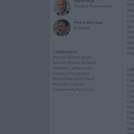
Marco Migli
Poli
Direttore Responsabile
Attu
Eco
Cult
Pietro Mattonai
Spo
Redattore
Spet
Inte
Opi
Imp
Collaboratori
Pro
Marcella Bitozzi, Sergio
Braccini, Michele Bufalino,
Valentina Caffieri, Linda
CO
Giuliani, Dina Laurenzi,
Bib
Monica Nocciolini, Paolo
Cap
Nocentini, Gabriele
Cas
Santarnecchi, Paola Silvi.
Cas
Chi
Chiu
Mon
Ort
Pop
Prat
Sub