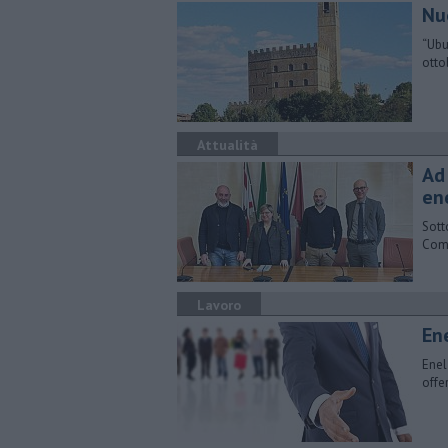
Nu
“Ubu
otto
Attualità
Ad
en
Sott
Comu
Lavoro
En
Enel
offe