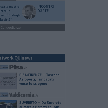
INCONTRI
ucca la mostra
D'ARTE
Marcello
selli “Dialoghi
la città"
Condoglianze
etwork QUInews
PISA/FIRENZE — Toscana
Aeroporti, i sindacati
verso lo sciopero
SUVERETO — Da Suvereto
al mare a Baratti col bus