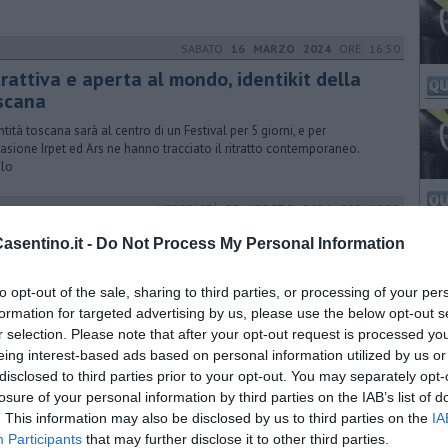
SABATO
16 MARZO 2024
ORE 16:50
rattiva e aperta al mondo, identikit della
scana
ntità toscana sarà al centro di un Festival per 5 giorni, e per
casione Irpet ed Ars ne hanno tracciato il ritratto contemporaneo.
lo
MERCOLEDÌ
07 AGOSTO 2024
ORE 10:58
tadella scolastica, nuovi lavori per 3 milioni
sentino.it -
Do Not Process My Personal Information
to un altro cantiere nella cittadella scolastica di Soci "Franco
olini". Alla scuola primaria la messa in sicurezza sismica
to opt-out of the sale, sharing to third parties, or processing of your per
formation for targeted advertising by us, please use the below opt-out s
r selection. Please note that after your opt-out request is processed y
eing interest-based ads based on personal information utilized by us or
LUNEDÌ
16 GIUGNO 2025
ORE 15:47
disclosed to third parties prior to your opt-out. You may separately opt-
ernanza scuola lavoro per l'ISIS Galilei
losure of your personal information by third parties on the IAB’s list of
. This information may also be disclosed by us to third parties on the
IA
co Scortecci torna a scuola con i ragazzi e le ragazze del Galilei per
Participants
that may further disclose it to other third parties.
testimonianza di vita e lavoro