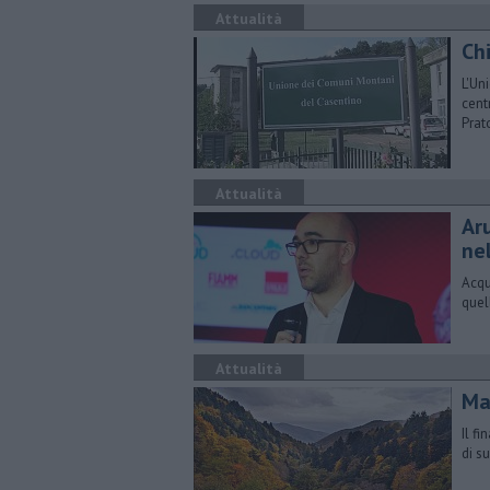
Attualità
Chi
L'Un
cent
Prat
Attualità
Ar
nel
Acqu
quel
Attualità
Max
Il f
di s