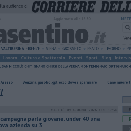
alla audience di
o
Aggiornato alle 18:50
METE
Vene
VALTIBERINA
FIRENZE
SIENA
GROSSETO
PRATO
LIVORNO
PI
Lavoro
Cultura e Spettacolo
Eventi
Sport
Blog
Intervi
L SAN NICCOLÒ
CHITIGNANO
CHIUSI DELLA VERNA
MONTEMIGNAIO
ORTIGNANO-
Benzina, gasolio, gpl, ecco dove risparmiare
Cane muore travolto da un f
i
MARTEDÌ
09 GIUGNO 2026
ORE 17:30
 campagna parla giovane, under 40 una
ova azienda su 3
Q