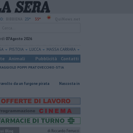
23°
35°
O:
BIBBIENA
QuiNews.net
rdì
07 Agosto 2026
SA
PISTOIA
LUCCA
MASSA CARRARA
ste
Animali
Pubblicità
Contatti
RAGGIOLO
POPPI
PRATOVECCHIO-STIA
urgone pirata
Nascosta in un bar per sfuggire alla furia del compagno
ui Blog
di Riccardo Ferrucci