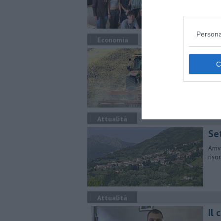
Persona
Economia
Ag
Nell
l'ag
Attualità
Se
Arri
riso
Attualità
Il