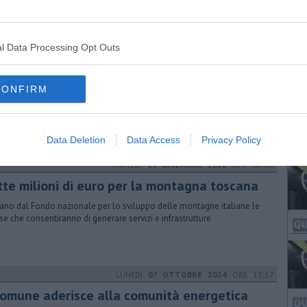
l Data Processing Opt Outs
GIOVEDÌ
24 NOVEMBRE 2016
ORE 19:20
ricoltura, boom di giovani
CONFIRM
'analizzare le 982 domande emerge come questa spinta verso
ricoltura dei giovani riguardi con maggiore evidenza la Toscana sud
Data Deletion
Data Access
Privacy Policy
MARTEDÌ
27 DICEMBRE 2022
ORE 08:00
tte milioni di euro per la montagna toscana
vano dal Fondo nazionale per lo sviluppo delle montagne italiane le
rse che consentiranno di generare servizi e infrastrutture
LUNEDÌ
07 OTTOBRE 2024
ORE 13:17
 comune aderisce alla comunità energetica