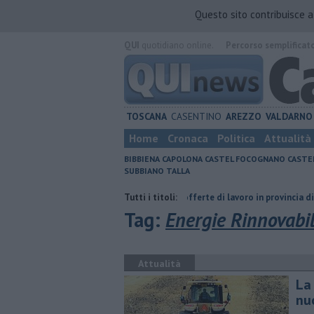
Questo sito contribuisce 
QUI
quotidiano online.
Percorso semplificat
TOSCANA
CASENTINO
AREZZO
VALDARNO
Home
Cronaca
Politica
Attualità
BIBBIENA
CAPOLONA
CASTEL FOCOGNANO
CASTE
SUBBIANO
TALLA
ria del compagno
​Tutte le offerte di lavoro in provincia di Arezzo
Tutti i titoli:
​
Tag:
Energie Rinnovabil
Attualità
La
nu