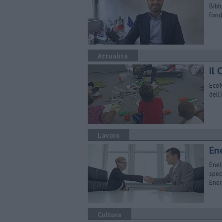
Bibb
fond
Attualità
​Il
EcoM
dell
Lavoro
En
Enel
spec
Ener
Cultura