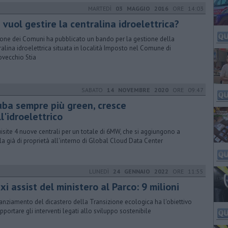
MARTEDÌ
03 MAGGIO 2016
ORE 14:03
 vuol gestire la centralina idroelettrica?
ione dei Comuni ha pubblicato un bando per la gestione della
ralina idroelettrica situata in località Imposto nel Comune di
ovecchio Stia
SABATO
14 NOVEMBRE 2020
ORE 09:47
uba sempre più green, cresce
l'idroelettrico
isite 4 nuove centrali per un totale di 6MW, che si aggiungono a
la già di proprietà all'interno di Global Cloud Data Center
LUNEDÌ
24 GENNAIO 2022
ORE 11:55
i assist del ministero al Parco: 9 milioni
inanziamento del dicastero della Transizione ecologica ha l'obiettivo
upportare gli interventi legati allo sviluppo sostenibile