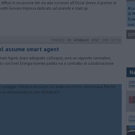
i diffusi in occasione del via alle iscrizioni all’Oscar Green, il premio di
iretti Giovani Impresa dedicato ad aziende e start up
A L
di 
Scar
con 
QUI
VENERDÌ
20 GENNAIO 2017
ORE 15:30
el assume smart agent
mart Agent, dopo adeguato colloquio, avrà un rapporto lavorativo
tto con Enel Energia tramite partita iva o contratto di collaborazione
N