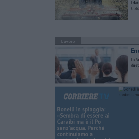
I dat
Cold
Lavoro
En
Lo S
dire
Bonelli in spiaggia:
«Sembra di essere ai
Caraibi ma è il Po
senz'acqua. Perché
continuiamo a