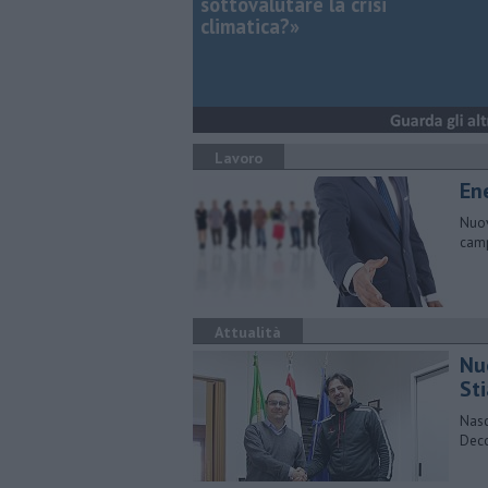
sottovalutare la crisi
climatica?»
Lavoro
En
Nuov
camp
Attualità
Nu
St
Nasc
Deco