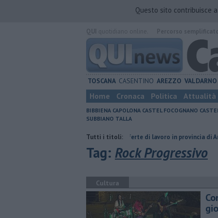
Questo sito contribuisce 
QUI
quotidiano online.
Percorso semplificat
TOSCANA
CASENTINO
AREZZO
VALDARNO
Home
Cronaca
Politica
Attualità
BIBBIENA
CAPOLONA
CASTEL FOCOGNANO
CASTE
SUBBIANO
TALLA
ria del compagno
​Tutte le offerte di lavoro in provincia di Arezzo
Tutti i titoli:
​
Tag:
Rock Progressivo
Cultura
Co
gi