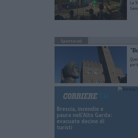
La T
Gene
Spettacoli
"Bo
Ques
per 
Brescia, incendio e
paura nell'Alto Garda:
evacuate decine di
turisti