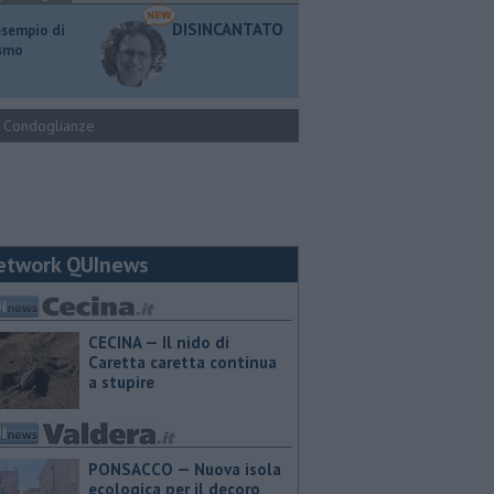
DISINCANTATO
esempio di
ismo
Condoglianze
etwork QUInews
CECINA — Il nido di
Caretta caretta continua
a stupire
PONSACCO — Nuova isola
ecologica per il decoro