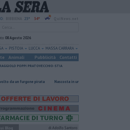
23°
34°
O:
BIBBIENA
QuiNews.net
ato
08 Agosto 2026
SA
PISTOIA
LUCCA
MASSA CARRARA
ste
Animali
Pubblicità
Contatti
RAGGIOLO
POPPI
PRATOVECCHIO-STIA
urgone pirata
Nascosta in un bar per sfuggire alla furia del compagno
ui Blog
di Adolfo Santoro