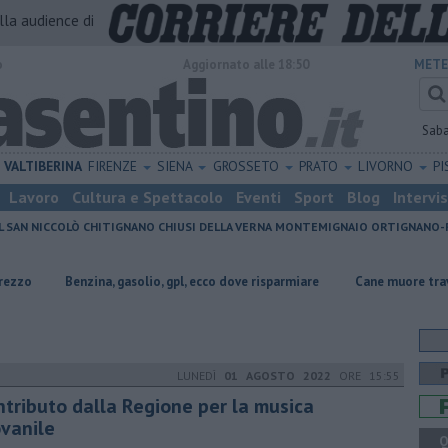
alla audience di
o
Aggiornato alle 18:50
METE
Sab
VALTIBERINA
FIRENZE
SIENA
GROSSETO
PRATO
LIVORNO
PI
Lavoro
Cultura e Spettacolo
Eventi
Sport
Blog
Intervi
L SAN NICCOLÒ
CHITIGNANO
CHIUSI DELLA VERNA
MONTEMIGNAIO
ORTIGNANO-
Benzina, gasolio, gpl, ecco dove risparmiare
Cane muore travolto da un f
LUNEDÌ
01 AGOSTO 2022
ORE 15:55
ntributo dalla Regione per la musica
ovanile
Q