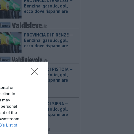
PROVINCIA DI AREZZO — ​
Benzina, gasolio, gpl,
ecco dove risparmiare
PROVINCIA DI FIRENZE — ​
Benzina, gasolio, gpl,
ecco dove risparmiare
PROVINCIA DI PISTOIA — ​
Benzina, gasolio, gpl,
ecco dove risparmiare
sonal or
ection to
ou may
PROVINCIA DI SIENA — ​
 personal
Benzina, gasolio, gpl,
out of the
ecco dove risparmiare
 downstream
B’s List of