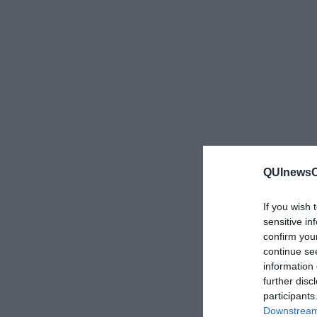
QUInewsCa
If you wish 
sensitive in
confirm you
continue se
information 
further disc
participants
Downstream 