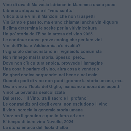
​Vino di uva di Malvasia Istriana: in Maremma usata poco
​Libreria antiquaria e il “vino scritto”
​Viticoltura e vini: il Manzoni che non ti aspetti
​Vin Santo e passito, ma erano chiamati anche vini-liquore
Il clima determina le scelte per la vitivinicoltura
Un po' storia dell'Elba in attesa del vino 2025
Le continue nuove prove enologiche per fare vini
Vini dell'Elba e Valdicornia, c'è rivalità?
​I vignaiolo democristano e il vignaiolo comunista
​Non rinnego mai la storia. Spesso, però...
​Dove non c’è cultura enoica, provvede l’immagine
​Una cosa è parlare di vino, altra cosa è venderlo
Bolgheri enoica sorprende: nel bene e nel male
​Quando parli di vino non puoi ignorare la storia umana, ma...
Uva e vino all’Isola del Giglio, mancano ancora due aspetti
​Vino!...e bevanda dealcolizzata
​Dal testo: ” il Vino, tra il sacro e il profano”
Le contraddizioni degli eventi non escludono il vino
​Il vino incrocia la generale storia umana
Vino: tra il genuino e quello fatto ad arte
E’ tempo di bere vino Novello, 2024
La storia enoica dell’Isola d’Elba