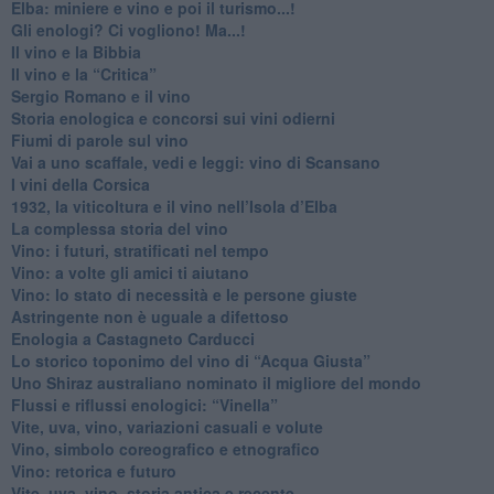
Elba: miniere e vino e poi il turismo...!
​Gli enologi? Ci vogliono! Ma...!
​Il vino e la Bibbia
​Il vino e la “Critica”
Sergio Romano e il vino
​Storia enologica e concorsi sui vini odierni
Fiumi di parole sul vino
​Vai a uno scaffale, vedi e leggi: vino di Scansano
​I vini della Corsica
​1932, la viticoltura e il vino nell’Isola d’Elba
​La complessa storia del vino
​Vino: i futuri, stratificati nel tempo
Vino: a volte gli amici ti aiutano
Vino: lo stato di necessità e le persone giuste
​Astringente non è uguale a difettoso
Enologia a Castagneto Carducci
Lo storico toponimo del vino di “Acqua Giusta”
Uno Shiraz australiano nominato il migliore del mondo
​Flussi e riflussi enologici: “Vinella”
Vite, uva, vino, variazioni casuali e volute
Vino, simbolo coreografico e etnografico
​Vino: retorica e futuro
​Vite, uva, vino, storia antica e recente