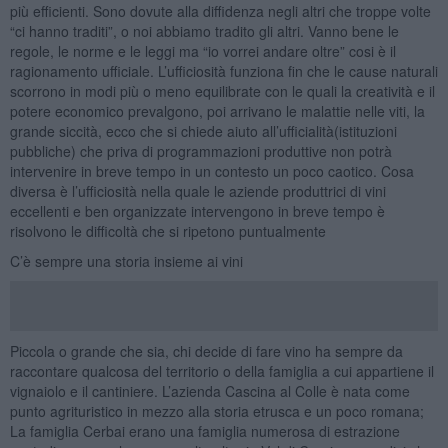
più efficienti. Sono dovute alla diffidenza negli altri che troppe volte
“ci hanno traditi”, o noi abbiamo tradito gli altri. Vanno bene le
regole, le norme e le leggi ma “io vorrei andare oltre” cosi è il
ragionamento ufficiale. L’ufficiosità funziona fin che le cause naturali
scorrono in modi più o meno equilibrate con le quali la creatività e il
potere economico prevalgono, poi arrivano le malattie nelle viti, la
grande siccità, ecco che si chiede aiuto all’ufficialità(istituzioni
pubbliche) che priva di programmazioni produttive non potrà
intervenire in breve tempo in un contesto un poco caotico. Cosa
diversa è l’ufficiosità nella quale le aziende produttrici di vini
eccellenti e ben organizzate intervengono in breve tempo è
risolvono le difficoltà che si ripetono puntualmente
C’è sempre una storia insieme ai vini
Piccola o grande che sia, chi decide di fare vino ha sempre da
raccontare qualcosa del territorio o della famiglia a cui appartiene il
vignaiolo e il cantiniere. L’azienda Cascina al Colle è nata come
punto agrituristico in mezzo alla storia etrusca e un poco romana;
La famiglia Cerbai erano una famiglia numerosa di estrazione