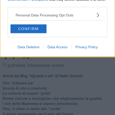
Newsletter QUInews - ToscanaMedia.
Arriva gratis tutti i giorni
third parties.
alle 20:00 direttamente nella tua casella di posta.
Basta cliccare
QUI
Personal Data Processing Opt Outs
Fotogallery
CONFIRM
Data Deletion
Data Access
Privacy Policy
Ti potrebbe interessare anche:
Articoli dal Blog “Vignaioli e vini” di Nadio Stronchi
​Che “Odissea sia”
Scuola di vita e creatività
​La volontà di essere “primi”
Norme viticole e enologiche che miglioreranno la qualità
​I vini della Maremma si stanno arricchendo
Vino, il clima ci mette alle “corde”
Il terroir necessario per il vino del futuro