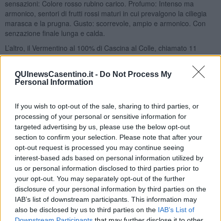
sensazioni: Colore rosso rubino carico. Profumo: Intenso ma
armonico, sentori di frutti rossi maturi in cui prevalgono la ciliegia
marasca e la prugna. Gusto: scorrevole, ampio e armonico. Con
senzazione finale lunga e calda.
L’altro, il Vermentino al 100% di Cascina al Colle, chiamato 11
perché collegato alla storia della famiglia Cerbai la quale furono in
undici i componenti.
QUInewsCasentino.it -
Do Not Process My
Colore: giallo pagliero con riflessi verdognoli. Profumo: armonico
Personal Information
floreale e fruttato di frutti acerbi. Gusto: equilibrato, sapido e
leggera freschezza.
If you wish to opt-out of the sale, sharing to third parties, or
Lasciando la struttura abitativa verso la cima della collina vi
processing of your personal or sensitive information for
troverete un panorama a 360 gradi dal quale vediamo i vigneti e il
targeted advertising by us, please use the below opt-out
golfo di Baratti.
section to confirm your selection. Please note that after your
opt-out request is processed you may continue seeing
Nadio Stronchi
interest-based ads based on personal information utilized by
us or personal information disclosed to third parties prior to
your opt-out. You may separately opt-out of the further
disclosure of your personal information by third parties on the
IAB’s list of downstream participants. This information may
also be disclosed by us to third parties on the
IAB’s List of
Se vuoi leggere le notizie principali della Toscana iscriviti alla
Downstream Participants
that may further disclose it to other