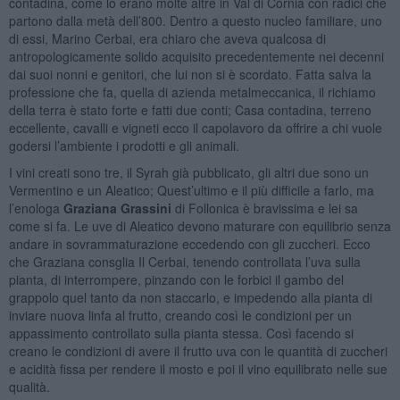
contadina, come lo erano molte altre in Val di Cornia con radici che
partono dalla metà dell’800. Dentro a questo nucleo familiare, uno
di essi, Marino Cerbai, era chiaro che aveva qualcosa di
antropologicamente solido acquisito precedentemente nei decenni
dai suoi nonni e genitori, che lui non si è scordato. Fatta salva la
professione che fa, quella di azienda metalmeccanica, il richiamo
della terra è stato forte e fatti due conti; Casa contadina, terreno
eccellente, cavalli e vigneti ecco il capolavoro da offrire a chi vuole
godersi l’ambiente i prodotti e gli animali.
I vini creati sono tre, il Syrah già pubblicato, gli altri due sono un
Vermentino e un Aleatico; Quest’ultimo e il più difficile a farlo, ma
l’enologa
Graziana Grassini
di Follonica è bravissima e lei sa
come si fa. Le uve di Aleatico devono maturare con equilibrio senza
andare in sovrammaturazione eccedendo con gli zuccheri. Ecco
che Graziana consglia Il Cerbai, tenendo controllata l’uva sulla
pianta, di interrompere, pinzando con le forbici il gambo del
grappolo quel tanto da non staccarlo, e impedendo alla pianta di
inviare nuova linfa al frutto, creando così le condizioni per un
appassimento controllato sulla pianta stessa. Così facendo si
creano le condizioni di avere il frutto uva con le quantità di zuccheri
e acidità fissa per rendere il mosto e poi il vino equilibrato nelle sue
qualità.