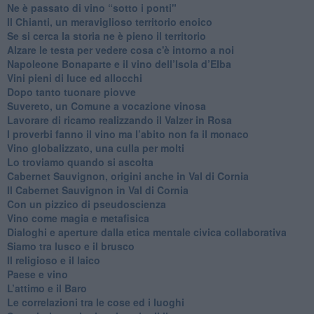
​Ne è passato di vino “sotto i ponti"
​Il Chianti, un meraviglioso territorio enoico
​Se si cerca la storia ne è pieno il territorio
Alzare le testa per vedere cosa c'è intorno a noi
​Napoleone Bonaparte e il vino dell’Isola d’Elba
Vini pieni di luce ed allocchi
Dopo tanto tuonare piovve
Suvereto, un Comune a vocazione vinosa
Lavorare di ricamo realizzando il Valzer in Rosa
​I proverbi fanno il vino ma l’abito non fa il monaco
Vino globalizzato, una culla per molti
Lo troviamo quando si ascolta
Cabernet Sauvignon, origini anche in Val di Cornia
Il Cabernet Sauvignon in Val di Cornia
Con un pizzico di pseudoscienza
​Vino come magia e metafisica
Dialoghi e aperture dalla etica mentale civica collaborativa
Siamo tra lusco e il brusco
Il religioso e il laico
​Paese e vino
L’attimo e il Baro
Le correlazioni tra le cose ed i luoghi