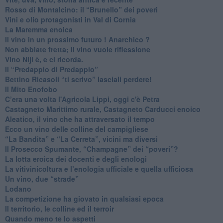
​Rosso di Montalcino: il “Brunello” dei poveri
Vini e olio protagonisti in Val di Cornia
​La Maremma enoica
Il vino in un prossimo futuro ! Anarchico ?
​Non abbiate fretta; Il vino vuole riflessione
​Vino Niji è, e ci ricorda.
Il “Predappio di Predappio”
Bettino Ricasoli “ti scrivo” lasciali perdere!
Il Mito Enofobo
​C’era una volta l'Agricola Lippi, oggi c'è Petra
​Castagneto Marittimo rurale, Castagneto Carducci enoico
Aleatico, il vino che ha attraversato il tempo
Ecco un vino delle colline del campigliese
“La Bandita” e “La Cerreta”, vicini ma diversi
​Il Prosecco Spumante, “Champagne” dei “poveri”?
​La lotta eroica dei docenti e degli enologi
​La vitivinicoltura e l’enologia ufficiale e quella ufficiosa
​Un vino, due “strade”
Lodano
​La competizione ha giovato in qualsiasi epoca
Il territorio, le colline ed il terroir
Quando meno te lo aspetti