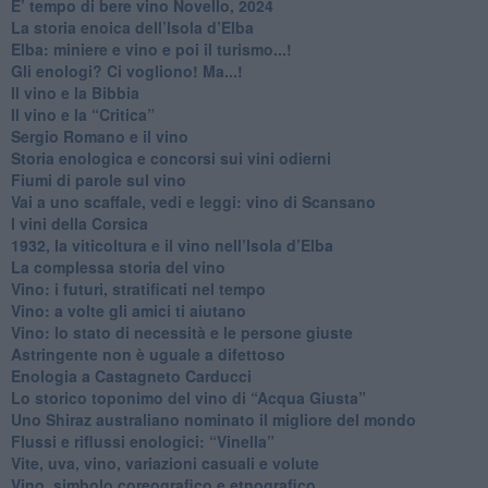
E’ tempo di bere vino Novello, 2024
La storia enoica dell’Isola d’Elba
Elba: miniere e vino e poi il turismo...!
​Gli enologi? Ci vogliono! Ma...!
​Il vino e la Bibbia
​Il vino e la “Critica”
Sergio Romano e il vino
​Storia enologica e concorsi sui vini odierni
Fiumi di parole sul vino
​Vai a uno scaffale, vedi e leggi: vino di Scansano
​I vini della Corsica
​1932, la viticoltura e il vino nell’Isola d’Elba
​La complessa storia del vino
​Vino: i futuri, stratificati nel tempo
Vino: a volte gli amici ti aiutano
Vino: lo stato di necessità e le persone giuste
​Astringente non è uguale a difettoso
Enologia a Castagneto Carducci
Lo storico toponimo del vino di “Acqua Giusta”
Uno Shiraz australiano nominato il migliore del mondo
​Flussi e riflussi enologici: “Vinella”
Vite, uva, vino, variazioni casuali e volute
Vino, simbolo coreografico e etnografico