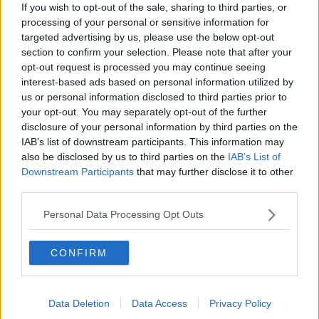
If you wish to opt-out of the sale, sharing to third parties, or
Se vuoi leggere le notizie principali della Toscana iscriviti alla
processing of your personal or sensitive information for
Newsletter QUInews - ToscanaMedia.
Arriva gratis tutti i giorni
targeted advertising by us, please use the below opt-out
alle 20:00 direttamente nella tua casella di posta.
section to confirm your selection. Please note that after your
opt-out request is processed you may continue seeing
Basta cliccare
QUI
interest-based ads based on personal information utilized by
us or personal information disclosed to third parties prior to
Fotogallery
your opt-out. You may separately opt-out of the further
disclosure of your personal information by third parties on the
IAB’s list of downstream participants. This information may
also be disclosed by us to third parties on the
IAB’s List of
Downstream Participants
that may further disclose it to other
third parties.
Ti potrebbe interessare anche:
Personal Data Processing Opt Outs
Articoli dal Blog “Vignaioli e vini” di Nadio Stronchi
CONFIRM
​Che “Odissea sia”
Scuola di vita e creatività
​La volontà di essere “primi”
Norme viticole e enologiche che miglioreranno la qualità
Data Deletion
Data Access
Privacy Policy
​I vini della Maremma si stanno arricchendo