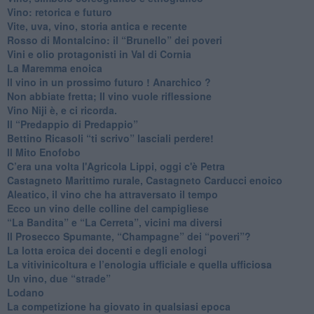
​Vino: retorica e futuro
​Vite, uva, vino, storia antica e recente
​Rosso di Montalcino: il “Brunello” dei poveri
Vini e olio protagonisti in Val di Cornia
​La Maremma enoica
Il vino in un prossimo futuro ! Anarchico ?
​Non abbiate fretta; Il vino vuole riflessione
​Vino Niji è, e ci ricorda.
Il “Predappio di Predappio”
Bettino Ricasoli “ti scrivo” lasciali perdere!
Il Mito Enofobo
​C’era una volta l'Agricola Lippi, oggi c'è Petra
​Castagneto Marittimo rurale, Castagneto Carducci enoico
Aleatico, il vino che ha attraversato il tempo
Ecco un vino delle colline del campigliese
“La Bandita” e “La Cerreta”, vicini ma diversi
​Il Prosecco Spumante, “Champagne” dei “poveri”?
​La lotta eroica dei docenti e degli enologi
​La vitivinicoltura e l’enologia ufficiale e quella ufficiosa
​Un vino, due “strade”
Lodano
​La competizione ha giovato in qualsiasi epoca