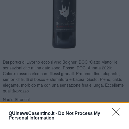
Dai portici di Livorno ecco il vino Bolgheri DOC “Gatto Matto” le
sensazioni che mi ha dato sono: Rosso, DOC, Annata 2020:
Colore: rosso carico con riflessi granati. Profumo: fine, elegante,
sentori di frutti di bosco e sfumatura erbacea. Gusto. Pieno, caldo,
elegante, morbido ma con una sensazione finale lunga. Eccellente
qualità-prezzo
Nadio Stronchi
QUInewsCasentino.it -
Do Not Process My
Personal Information