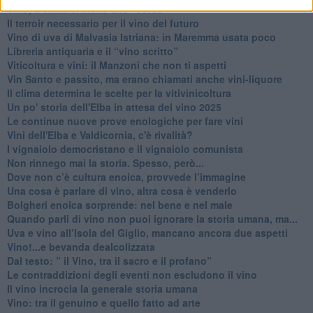
Vino, il clima ci mette alle “corde”
Il terroir necessario per il vino del futuro
​Vino di uva di Malvasia Istriana: in Maremma usata poco
​Libreria antiquaria e il “vino scritto”
​Viticoltura e vini: il Manzoni che non ti aspetti
​Vin Santo e passito, ma erano chiamati anche vini-liquore
Il clima determina le scelte per la vitivinicoltura
Un po' storia dell'Elba in attesa del vino 2025
Le continue nuove prove enologiche per fare vini
Vini dell'Elba e Valdicornia, c'è rivalità?
​I vignaiolo democristano e il vignaiolo comunista
​Non rinnego mai la storia. Spesso, però...
​Dove non c’è cultura enoica, provvede l’immagine
​Una cosa è parlare di vino, altra cosa è venderlo
Bolgheri enoica sorprende: nel bene e nel male
​Quando parli di vino non puoi ignorare la storia umana, ma...
Uva e vino all’Isola del Giglio, mancano ancora due aspetti
​Vino!...e bevanda dealcolizzata
​Dal testo: ” il Vino, tra il sacro e il profano”
Le contraddizioni degli eventi non escludono il vino
​Il vino incrocia la generale storia umana
Vino: tra il genuino e quello fatto ad arte