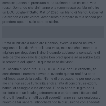
semplice panino al prosciutto e, naturalmente, un calice di vino
rosso. Domando che vini hanno e la (commessa) barista mi offre
un DOC Bolgheri,”
Gatto Matto
” 2020; un blend di Merlot, Cabernet
Sauvignon e Petit Verdot. Acconsento e preparo la mia scheda per
prendere appunti sulle caratteristiche.
Prima di iniziare a mangiare il panino, avevo la bocca neutra e
vogliosa di liquidi; “Veronelli, una volta, mi disse che il momento
migliore per degustare il vino è quando abbiamo la sensazione di
sete perché abbiamo le papille ben predisposte ad assorbire tutte
le proprietà del liquido, in questo caso del vino”.
In Toscana ci sono, tra DOC, DOCG e IGT ben 58 etichette, se
considerate il numero elevato di aziende questa realtà vi pone
nell’imbarazzo della scelta. Niente di preoccupante per uno come
me che non segue l’ufficialità enoica fatta di concorsi, selezioni,
banchi di assaggio e via dicendo. E’ bello andare in giro per il
territorio o in un locale gastronomico e parlare con il titolare del
vino o il rivenditore, tutti questi soggetti hanno sempre qualcosa di
nuovo da far sapere, infiocchettando la discussione con aneddoti