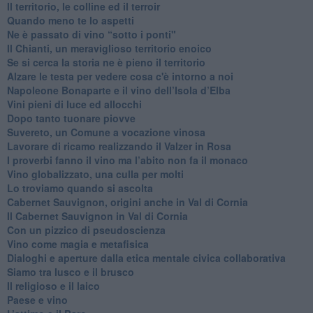
Il territorio, le colline ed il terroir
Quando meno te lo aspetti
​Ne è passato di vino “sotto i ponti"
​Il Chianti, un meraviglioso territorio enoico
​Se si cerca la storia ne è pieno il territorio
Alzare le testa per vedere cosa c'è intorno a noi
​Napoleone Bonaparte e il vino dell’Isola d’Elba
Vini pieni di luce ed allocchi
Dopo tanto tuonare piovve
Suvereto, un Comune a vocazione vinosa
Lavorare di ricamo realizzando il Valzer in Rosa
​I proverbi fanno il vino ma l’abito non fa il monaco
Vino globalizzato, una culla per molti
Lo troviamo quando si ascolta
Cabernet Sauvignon, origini anche in Val di Cornia
Il Cabernet Sauvignon in Val di Cornia
Con un pizzico di pseudoscienza
​Vino come magia e metafisica
Dialoghi e aperture dalla etica mentale civica collaborativa
Siamo tra lusco e il brusco
Il religioso e il laico
​Paese e vino