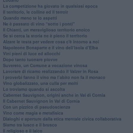
Lodano
​La competizione ha giovato in qualsiasi epoca
Il territorio, le colline ed il terroir
Quando meno te lo aspetti
​Ne è passato di vino “sotto i ponti"
​Il Chianti, un meraviglioso territorio enoico
​Se si cerca la storia ne è pieno il territorio
Alzare le testa per vedere cosa c'è intorno a noi
​Napoleone Bonaparte e il vino dell’Isola d’Elba
Vini pieni di luce ed allocchi
Dopo tanto tuonare piovve
Suvereto, un Comune a vocazione vinosa
Lavorare di ricamo realizzando il Valzer in Rosa
​I proverbi fanno il vino ma l’abito non fa il monaco
Vino globalizzato, una culla per molti
Lo troviamo quando si ascolta
Cabernet Sauvignon, origini anche in Val di Cornia
Il Cabernet Sauvignon in Val di Cornia
Con un pizzico di pseudoscienza
​Vino come magia e metafisica
Dialoghi e aperture dalla etica mentale civica collaborativa
Siamo tra lusco e il brusco
Il religioso e il laico