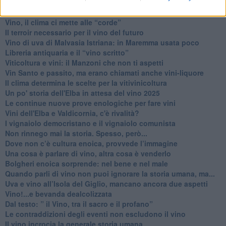
Norme viticole e enologiche che miglioreranno la qualità
​I vini della Maremma si stanno arricchendo
Vino, il clima ci mette alle “corde”
Il terroir necessario per il vino del futuro
​Vino di uva di Malvasia Istriana: in Maremma usata poco
​Libreria antiquaria e il “vino scritto”
​Viticoltura e vini: il Manzoni che non ti aspetti
​Vin Santo e passito, ma erano chiamati anche vini-liquore
Il clima determina le scelte per la vitivinicoltura
Un po' storia dell'Elba in attesa del vino 2025
Le continue nuove prove enologiche per fare vini
Vini dell'Elba e Valdicornia, c'è rivalità?
​I vignaiolo democristano e il vignaiolo comunista
​Non rinnego mai la storia. Spesso, però...
​Dove non c’è cultura enoica, provvede l’immagine
​Una cosa è parlare di vino, altra cosa è venderlo
Bolgheri enoica sorprende: nel bene e nel male
​Quando parli di vino non puoi ignorare la storia umana, ma...
Uva e vino all’Isola del Giglio, mancano ancora due aspetti
​Vino!...e bevanda dealcolizzata
​Dal testo: ” il Vino, tra il sacro e il profano”
Le contraddizioni degli eventi non escludono il vino
​Il vino incrocia la generale storia umana