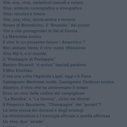
Vite, uva, vino, variazioni casuali e volute
Vino, simbolo coreografico e etnografico
​Vino: retorica e futuro
​Vite, uva, vino, storia antica e recente
​Rosso di Montalcino: il “Brunello” dei poveri
Vini e olio protagonisti in Val di Cornia
​La Maremma enoica
Il vino in un prossimo futuro ! Anarchico ?
​Non abbiate fretta; Il vino vuole riflessione
​Vino Niji è, e ci ricorda.
Il “Predappio di Predappio”
Bettino Ricasoli “ti scrivo” lasciali perdere!
Il Mito Enofobo
​C’era una volta l'Agricola Lippi, oggi c'è Petra
​Castagneto Marittimo rurale, Castagneto Carducci enoico
Aleatico, il vino che ha attraversato il tempo
Ecco un vino delle colline del campigliese
“La Bandita” e “La Cerreta”, vicini ma diversi
​Il Prosecco Spumante, “Champagne” dei “poveri”?
​La lotta eroica dei docenti e degli enologi
​La vitivinicoltura e l’enologia ufficiale e quella ufficiosa
​Un vino, due “strade”