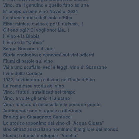
Vino: tra il genuino e quello fatto ad arte
E’ tempo di bere vino Novello, 2024
La storia enoica dell’Isola d’Elba
Elba: miniere e vino e poi il turismo...!
​Gli enologi? Ci vogliono! Ma...!
​Il vino e la Bibbia
​Il vino e la “Critica”
Sergio Romano e il vino
​Storia enologica e concorsi sui vini odierni
Fiumi di parole sul vino
​Vai a uno scaffale, vedi e leggi: vino di Scansano
​I vini della Corsica
​1932, la viticoltura e il vino nell’Isola d’Elba
​La complessa storia del vino
​Vino: i futuri, stratificati nel tempo
Vino: a volte gli amici ti aiutano
Vino: lo stato di necessità e le persone giuste
​Astringente non è uguale a difettoso
Enologia a Castagneto Carducci
Lo storico toponimo del vino di “Acqua Giusta”
Uno Shiraz australiano nominato il migliore del mondo
​Flussi e riflussi enologici: “Vinella”