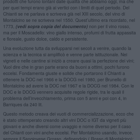
prodotti che furono lontani dalle qualità che abbiamo oggi, ma che
per quei tempi erano già ai vertici con i limiti di quel periodo. Del
Chianti se ne parlava e scriveva già nel XIII secolo, del vino di
Montalcino se ne scriveva nel 1550. Quest’ultimo era ricordato, nel
1773,
(vedi sopra copia del documento)
non per il vino rosso,
ma per il Moscadello: vino giallo intenso, profumi di frutta appassita
e floreale, gusto dolce, caldo e persistente.
Una evoluzione tutta da svilupparsi nei secoli a venire, quando la
scienza e la tecnica si amplificò e venne parte istituzionale. Nei
vigneti e nelle cantine si iniziò a creare quasi la perfezione dei vini;
Vuol dire che in gran parte erano da buoni a ottimi, pochi furono
eccelsi. Fondamenta giuste e solide che portarono il Chianti a
ottenere la DOC nel 1966 e la DOCG nel 1980, per Brunello di
Montalcino ad avere la DOC nel 1967 e la DOCG nel 1984. Con le
DOC e le DOCG vennero acquisite regole rigide, tra le quali il
problema dell’invecchiamento, prima con 5 anni e poi con 4, in
Barriques da 240 lit.
Questo metodo creava dei vuoti di commercializzazione, ecco che
è stato ottemperato creando altri vini DOC o IGT da vigneti più
giovani e anche diversi come uvaggio e nome diverso per il caso
del Chianti con vini anche eccelsi. Per Montalcino usando, invece,
sempre il Sangiovese Grosso, definendolo ( Rosso di Montalcino):