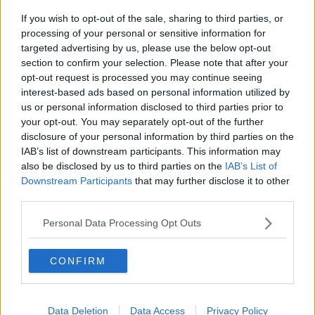
If you wish to opt-out of the sale, sharing to third parties, or
processing of your personal or sensitive information for
Se vuoi leggere le notizie principali della Toscana iscriviti alla
targeted advertising by us, please use the below opt-out
Newsletter QUInews - ToscanaMedia.
Arriva gratis tutti i giorni
section to confirm your selection. Please note that after your
alle 20:00 direttamente nella tua casella di posta.
opt-out request is processed you may continue seeing
Basta cliccare
QUI
interest-based ads based on personal information utilized by
us or personal information disclosed to third parties prior to
Fotogallery
your opt-out. You may separately opt-out of the further
disclosure of your personal information by third parties on the
IAB’s list of downstream participants. This information may
also be disclosed by us to third parties on the
IAB’s List of
Downstream Participants
that may further disclose it to other
third parties.
Personal Data Processing Opt Outs
Ti potrebbe interessare anche:
Articoli dal Blog “Vignaioli e vini” di Nadio Stronchi
CONFIRM
​Che “Odissea sia”
Scuola di vita e creatività
​La volontà di essere “primi”
Data Deletion
Data Access
Privacy Policy