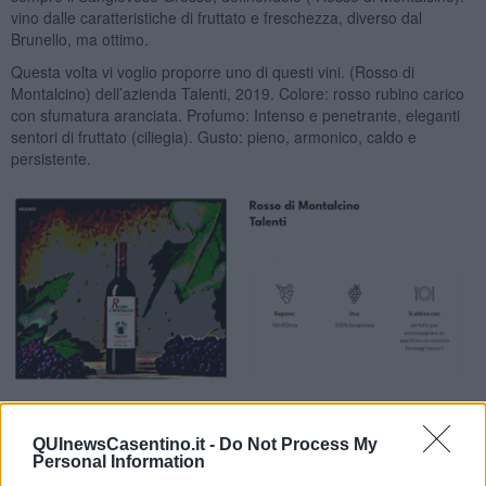
vino dalle caratteristiche di fruttato e freschezza, diverso dal
Brunello, ma ottimo.
Questa volta vi voglio proporre uno di questi vini. (Rosso di
Montalcino) dell’azienda Talenti, 2019. Colore: rosso rubino carico
con sfumatura aranciata. Profumo: Intenso e penetrante, eleganti
sentori di fruttato (ciliegia). Gusto: pieno, armonico, caldo e
persistente.
Nadio Stronchi
QUInewsCasentino.it -
Do Not Process My
Personal Information