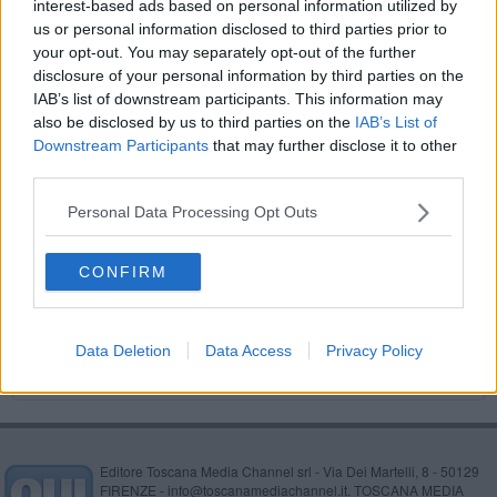
interest-based ads based on personal information utilized by
Il 47° anniversario dello "sbarco"
us or personal information disclosed to third parties prior to
your opt-out. You may separately opt-out of the further
Arriva lo Star Party delle Foreste Casentinesi
disclosure of your personal information by third parties on the
IAB’s list of downstream participants. This information may
Tre notti nell'incanto delle stelle
also be disclosed by us to third parties on the
IAB’s List of
Downstream Participants
that may further disclose it to other
La notte dell'osservazione della luna
third parties.
Personal Data Processing Opt Outs
Arriva la cometa Nishimura, la si potrà osservare
anche a occhio nudo
Escursioni e stelle cadenti al Parco
CONFIRM
​Ferragosto in un calice di vino e di stelle
Data Deletion
Data Access
Privacy Policy
Editore Toscana Media Channel srl - Via Dei Martelli, 8 - 50129
FIRENZE - info@toscanamediachannel.it. TOSCANA MEDIA