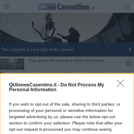
Tra i segreti e i prodigi dello spazio
Due giorni tra foreste e futuro dell'uomo
Tornano le attività al Planetario del Parco
QUInewsCasentino.it -
Do Not Process My
Le mille sfumature del Parco
Personal Information
Le Foreste casentinesi si riempiono di colori
If you wish to opt-out of the sale, sharing to third parties, or
processing of your personal or sensitive information for
​Stelle del vino nel calice
targeted advertising by us, please use the below opt-out
section to confirm your selection. Please note that after your
Sulle vette delle Foreste la "festa delle stelle"
opt-out request is processed you may continue seeing