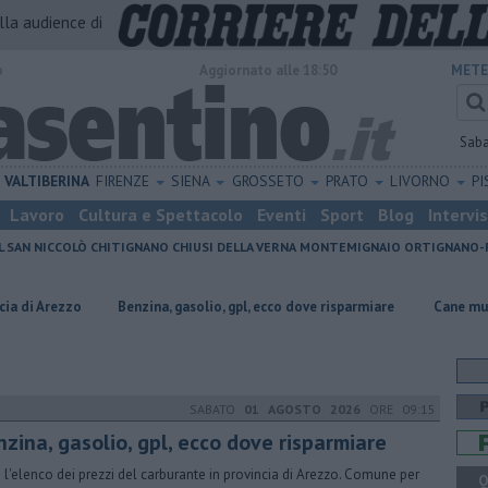
alla audience di
o
Aggiornato alle 18:50
METE
Sab
VALTIBERINA
FIRENZE
SIENA
GROSSETO
PRATO
LIVORNO
PI
Lavoro
Cultura e Spettacolo
Eventi
Sport
Blog
Intervi
L SAN NICCOLÒ
CHITIGNANO
CHIUSI DELLA VERNA
MONTEMIGNAIO
ORTIGNANO-
​Benzina, gasolio, gpl, ecco dove risparmiare
Cane muore travolto da
SABATO
01 AGOSTO 2026
ORE 09:15
nzina, gasolio, gpl, ecco dove risparmiare
 l'elenco dei prezzi del carburante in provincia di Arezzo. Comune per
Q