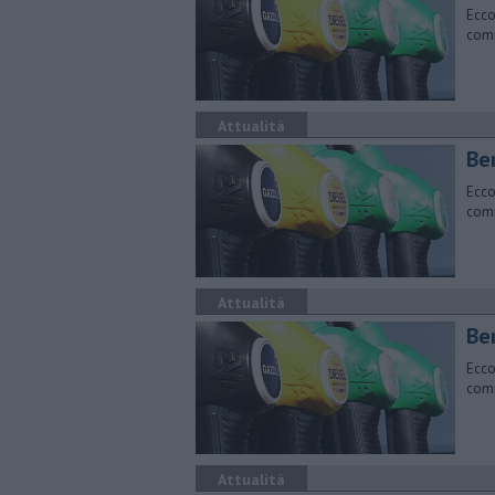
Ecco
comu
Attualità
​Be
Ecco
comu
Attualità
​Be
Ecco
comu
Attualità