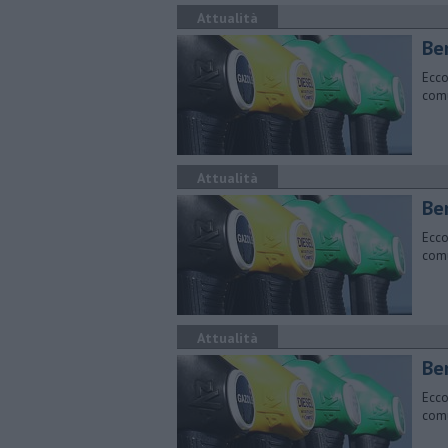
Attualità
​Be
Ecco
comu
Attualità
​Be
Ecco
comu
Attualità
​Be
Ecco
comu