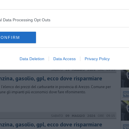
l Data Processing Opt Outs
SABATO
23 MAGGIO 2026
ORE 09:15
nzina, gasolio, gpl, ecco dove risparmiare
CONFIRM
 l'elenco dei prezzi del carburante in provincia di Arezzo. Comune per
ne gli impianti più economici dove fare rifornimento.
Data Deletion
Data Access
Privacy Policy
SABATO
16 MAGGIO 2026
ORE 09:15
nzina, gasolio, gpl, ecco dove risparmiare
 l'elenco dei prezzi del carburante in provincia di Arezzo. Comune per
ne gli impianti più economici dove fare rifornimento.
SABATO
09 MAGGIO 2026
ORE 09:15
nzina, gasolio, gpl, ecco dove risparmiare