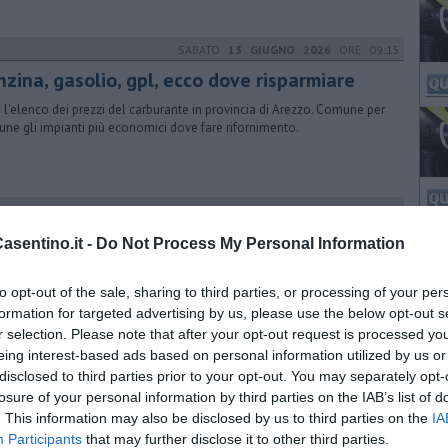
SABATO
13 GIUGNO 2026
ORE 09:15
nzina, gasolio, gpl, ecco dove risparmiare
 l'elenco dei prezzi del carburante in provincia di Arezzo. Comune per
ne gli impianti più economici dove fare rifornimento.
SABATO
06 GIUGNO 2026
ORE 09:15
nzina, gasolio, gpl, ecco dove risparmiare
sentino.it -
Do Not Process My Personal Information
 l'elenco dei prezzi del carburante in provincia di Arezzo. Comune per
ne gli impianti più economici dove fare rifornimento.
to opt-out of the sale, sharing to third parties, or processing of your per
formation for targeted advertising by us, please use the below opt-out s
r selection. Please note that after your opt-out request is processed y
eing interest-based ads based on personal information utilized by us or
SABATO
30 MAGGIO 2026
ORE 09:15
disclosed to third parties prior to your opt-out. You may separately opt-
nzina, gasolio, gpl, ecco dove risparmiare
losure of your personal information by third parties on the IAB’s list of
. This information may also be disclosed by us to third parties on the
IA
 l'elenco dei prezzi del carburante in provincia di Arezzo. Comune per
Participants
that may further disclose it to other third parties.
ne gli impianti più economici dove fare rifornimento.