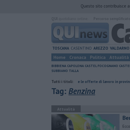
Questo sito contribuisce 
QUI
quotidiano online.
Percorso semplificat
TOSCANA
CASENTINO
AREZZO
VALDARNO
Home
Cronaca
Politica
Attualità
BIBBIENA
CAPOLONA
CASTEL FOCOGNANO
CASTE
SUBBIANO
TALLA
a furia del compagno
​Tutte le offerte di lavoro in provincia di Arezzo
Tutti i titoli:
Tag:
Benzina
Attualità
​Be
Ecco