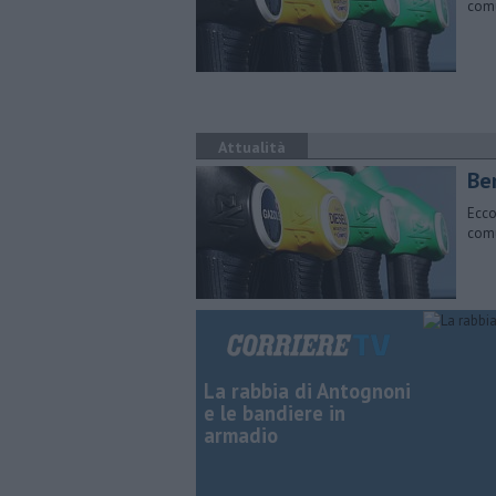
comu
Attualità
​Be
Ecco
comu
La rabbia di Antognoni
e le bandiere in
armadio