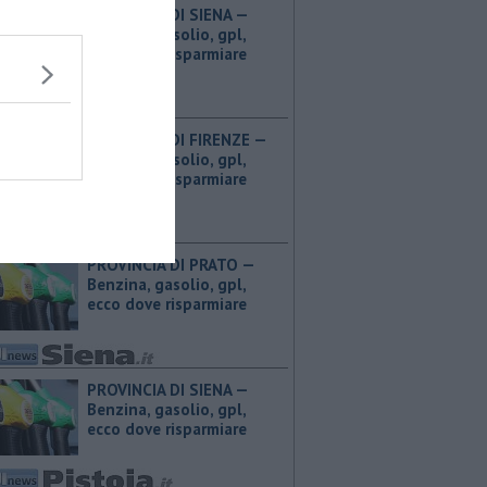
PROVINCIA DI SIENA — ​
Benzina, gasolio, gpl,
ecco dove risparmiare
PROVINCIA DI FIRENZE — ​
Benzina, gasolio, gpl,
ecco dove risparmiare
PROVINCIA DI PRATO — ​
Benzina, gasolio, gpl,
ecco dove risparmiare
PROVINCIA DI SIENA — ​
Benzina, gasolio, gpl,
ecco dove risparmiare