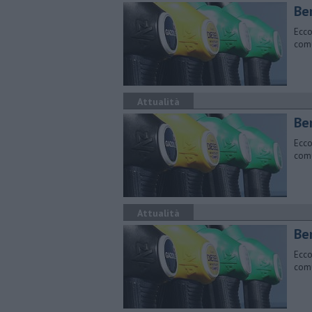
​Be
Ecco
comu
Attualità
​Be
Ecco
comu
Attualità
​Be
Ecco
comu