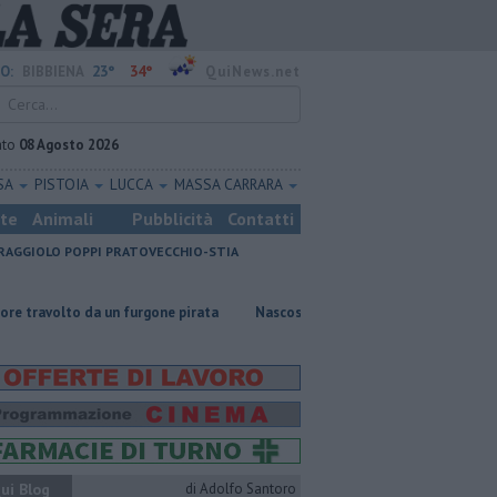
23°
34°
O:
BIBBIENA
QuiNews.net
ato
08 Agosto 2026
SA
PISTOIA
LUCCA
MASSA CARRARA
ste
Animali
Pubblicità
Contatti
RAGGIOLO
POPPI
PRATOVECCHIO-STIA
 un furgone pirata
Nascosta in un bar per sfuggire alla furia del compa
ui Blog
di Adolfo Santoro