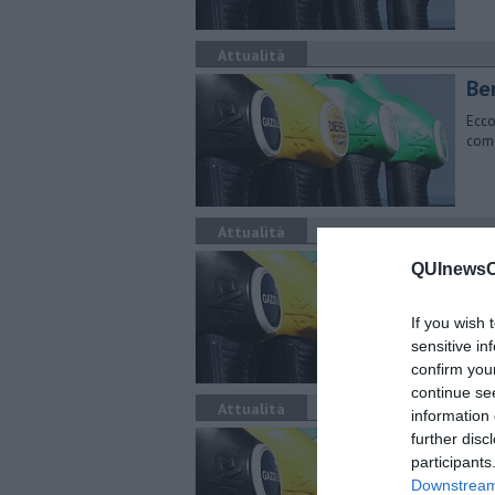
Attualità
​Be
Ecco
comu
Attualità
​Be
QUInewsCa
Ecco
comu
If you wish 
sensitive in
confirm you
continue se
Attualità
information 
​Be
further disc
participants
Ecco
Downstream 
comu