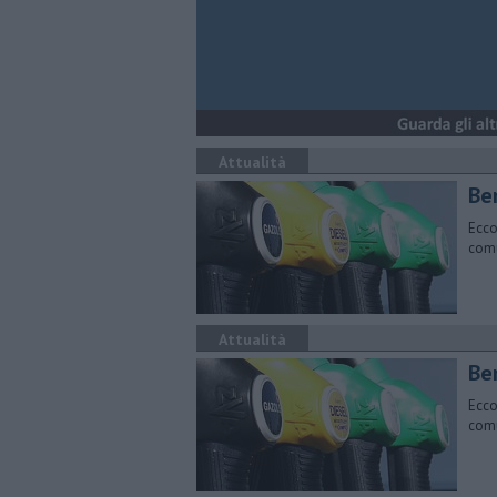
Attualità
​Be
Ecco
comu
Attualità
​Be
Ecco
comu