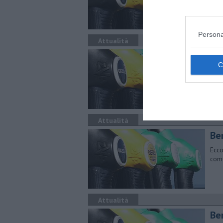
Persona
Attualità
​Be
Ecco
comu
Attualità
​Be
Ecco
comu
Attualità
​Be