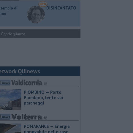
DISINCANTATO
esempio di
ismo
Condoglianze
etwork QUInews
PIOMBINO — Porto
Piombino, lente sui
parcheggi
POMARANCE — Energia
rinnovabile nelle case