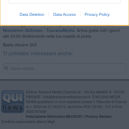
Data Deletion
Data Access
Privacy Policy
Se vuoi leggere le notizie principali della Toscana iscriviti alla
Newsletter QUInews - ToscanaMedia.
Arriva gratis tutti i giorni
alle 20:00 direttamente nella tua casella di posta.
Basta cliccare
QUI
Ti potrebbe interessare anche:
Editore Toscana Media Channel srl - Via Dei Martelli, 8 - 50129
FIRENZE - info@toscanamediachannel.it. TOSCANA MEDIA
NEWS quotidiano on line registrato presso il Tribunale di Firenze
al n. 5935 del 27.09.2013. Iscrizione ROC 22105 - C.F. e P.Iva
0620787048
Fatturazione Elettronica M5UXCR1 |
Privacy Nielsen
Direttore responsabile Marco Migli