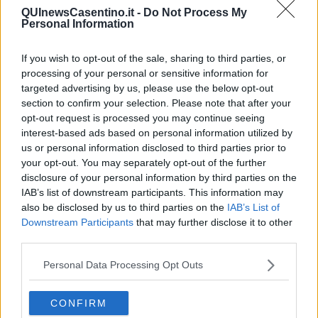
QUInewsCasentino.it -
Do Not Process My
Personal Information
If you wish to opt-out of the sale, sharing to third parties, or
Ecco l'elenco dei prezzi del carburante in provincia di Arezzo.
processing of your personal or sensitive information for
Comune per comune gli impianti più economici dove fare
targeted advertising by us, please use the below opt-out
rifornimento.
section to confirm your selection. Please note that after your
opt-out request is processed you may continue seeing
interest-based ads based on personal information utilized by
us or personal information disclosed to third parties prior to
your opt-out. You may separately opt-out of the further
disclosure of your personal information by third parties on the
PROVINCIA DI AREZZO —
Questi i prezzi dei carburanti
rilevati al
IAB’s list of downstream participants. This information may
giorno 17 maggio 2025
dal
Ministero dello sviluppo
also be disclosed by us to third parties on the
IAB’s List of
economico
Downstream Participants
that may further disclose it to other
third parties.
Personal Data Processing Opt Outs
CONFIRM