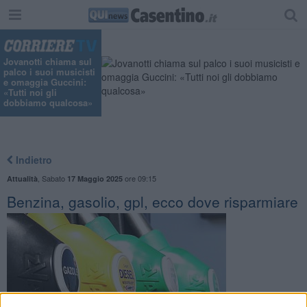
Jovanotti chiama sul
palco i suoi musicisti
e omaggia Guccini:
«Tutti noi gli
dobbiamo qualcosa»
Indietro
,
Sabato
ore 09:15
Attualità
17 Maggio 2025
Benzina, gasolio, gpl, ecco dove risparmiare