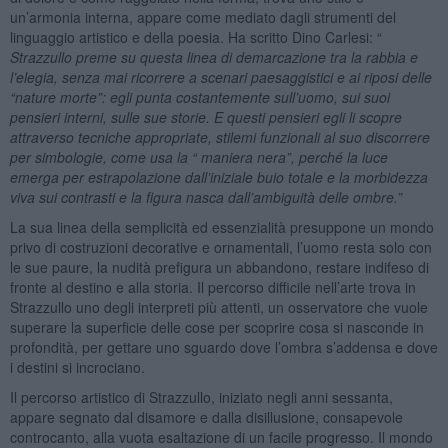
un’armonia interna, appare come mediato dagli strumenti del
linguaggio artistico e della poesia. Ha scritto Dino Carlesi: “
Strazzullo preme su questa linea di demarcazione tra la rabbia e
l’elegia, senza mai ricorrere a scenari paesaggistici e ai riposi delle
“nature morte”: egli punta costantemente sull’uomo, sui suoi
pensieri interni, sulle sue storie. E questi pensieri egli li scopre
attraverso tecniche appropriate, stilemi funzionali al suo discorrere
per simbologie, come usa la “ maniera nera”, perché la luce
emerga per estrapolazione dall’iniziale buio totale e la morbidezza
viva sui contrasti e la figura nasca dall’ambiguità delle ombre.”
La sua linea della semplicità ed essenzialità presuppone un mondo
privo di costruzioni decorative e ornamentali, l’uomo resta solo con
le sue paure, la nudità prefigura un abbandono, restare indifeso di
fronte al destino e alla storia. Il percorso difficile nell’arte trova in
Strazzullo uno degli interpreti più attenti, un osservatore che vuole
superare la superficie delle cose per scoprire cosa si nasconde in
profondità, per gettare uno sguardo dove l’ombra s’addensa e dove
i destini si incrociano.
Il percorso artistico di Strazzullo, iniziato negli anni sessanta,
appare segnato dal disamore e dalla disillusione, consapevole
controcanto, alla vuota esaltazione di un facile progresso. Il mondo