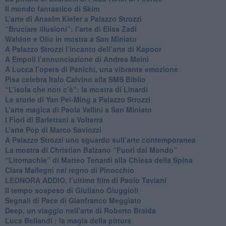
​Il mondo fantastico di Skim
​L’arte di Anselm Kiefer a Palazzo Strozzi
​“Bruciare illusioni”: l’arte di Elisa Zadi
​Waldon e Olio in mostra a San Miniato
​A Palazzo Strozzi l’incanto dell’arte di Kapoor
​A Empoli l’annunciazione di Andrea Meini
A Lucca l’opera di Panichi, una vibrante emozione
Pisa celebra Italo Calvino alla SMS Biblio
“L’isola che non c’è”: la mostra di Linardi
​Le storie di Yan Pei-Ming a Palazzo Strozzi
​L’arte magica di Paola Vallini a San Miniato
​I Fiori di Barlettani a Volterra
​L’arte Pop di Marco Saviozzi
​A Palazzo Strozzi uno sguardo sull’arte contemporanea
La mostra di Christian Balzano “Fuori dal Mondo”
​“Litomachie” di Matteo Tenardi alla Chiesa della Spina
​Clara Mallegni nel regno di Pinocchio
​LEONORA ADDIO, l’ultimo film di Paolo Taviani
Il tempo sospeso di Giuliano Giuggioli
Segnali di Pace di Gianfranco Meggiato
​Deep, un viaggio nell’arte di Roberto Braida
​Luca Bellandi : la magia della pittura