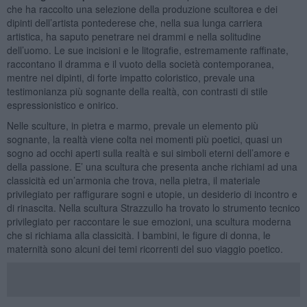
che ha raccolto una selezione della produzione scultorea e dei
dipinti dell’artista pontederese che, nella sua lunga carriera
artistica, ha saputo penetrare nei drammi e nella solitudine
dell’uomo. Le sue incisioni e le litografie, estremamente raffinate,
raccontano il dramma e il vuoto della società contemporanea,
mentre nei dipinti, di forte impatto coloristico, prevale una
testimonianza più sognante della realtà, con contrasti di stile
espressionistico e onirico.
Nelle sculture, in pietra e marmo, prevale un elemento più
sognante, la realtà viene colta nei momenti più poetici, quasi un
sogno ad occhi aperti sulla realtà e sui simboli eterni dell’amore e
della passione. E’ una scultura che presenta anche richiami ad una
classicità ed un’armonia che trova, nella pietra, il materiale
privilegiato per raffigurare sogni e utopie, un desiderio di incontro e
di rinascita. Nella scultura Strazzullo ha trovato lo strumento tecnico
privilegiato per raccontare le sue emozioni, una scultura moderna
che si richiama alla classicità. I bambini, le figure di donna, le
maternità sono alcuni dei temi ricorrenti del suo viaggio poetico.