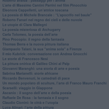
​Roberto Braida : passaggi per l’anima
​L’arte di Massimo Cantini Parrini nel film Pinocchio
Eleonora Cappelletti, un’attrice toscana
​La poesia di Michele Brancale : “L’apocrifo nel baule"
Roberto Fanari nel regno dei cieli e delle nuvole
Le utopie di Clara Mallegni
​La poesia misteriosa di Atchugarry
Carla Tolomeo, la poesia dell’arte
Pino Procopio: il regno della fantasia
Thomas Berra e la nuova pittura italiana
Giampaolo Talani, la sua "anima sola" a Firenze
Il mio Kubrick: conversazione con Andrea Gnocchi
Le storie di Francesco Nesi
​La pittura onirica di Galileo Chini al Palp
​Giovanni Maranghi: una storia di arte e poesia
Sabrina Marianelli: storie africane
​Riccardo Benvenuti, le cattedrali di pace
​Un mondo popolato di sculture, l’arte di Franco Mauro Franchi
​Scarselli: viaggio in Giappone
​Ascanio : il sogno dell’arte e della poesia
Raffaele De Rosa : la fantasia e il sogno
​Claudio Cionini: le città e l’utopia
Luca Alinari: l’arte della pittura