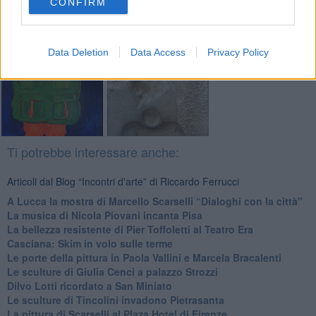
CONFIRM
Basta cliccare
QUI
Fotogallery
Data Deletion
Data Access
Privacy Policy
Ti potrebbe interessare anche:
Articoli dal Blog “Incontri d'arte” di Riccardo Ferrucci
A Lucca la mostra di Marcello Scarselli “Dialoghi con la città"
​La musica di Nicola Piovani incanta Pisa
​La bellezza resistente di Pier Toffoletti al Teatro Era
​Casciana: Skim in volo sulle terme
​Le porte della pittura in Paola Vallini e Marcela Bracalenti
​Le sculture di Giulia Cenci a palazzo Strozzi
​Dilvo Lotti ricordato a San Miniato
​Le sculture di Tincolini invadono Pietrasanta
La pittura di Scarselli al Plaza Hotel di Firenze