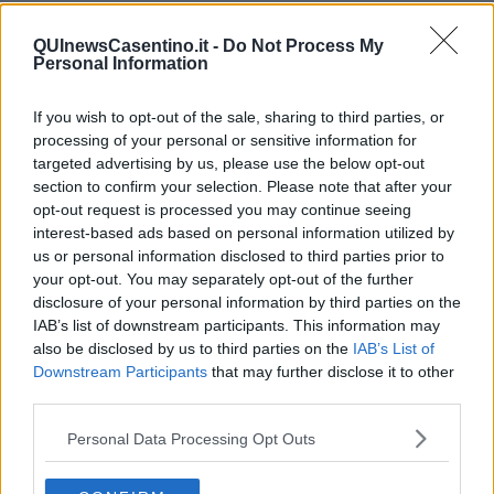
non muta, le ferite restano nel corpo e nella pietra, l’arte può
soltanto raccontare questo viaggio nella disperazione e nella
QUInewsCasentino.it -
Do Not Process My
solitudine. I personaggi delle sue sculture sono i testimoni muti di
Personal Information
un naufragio della civiltà, ci raccontano con gli occhi della poesia e
della bellezza un’epoca di violenza e di sopraffazione, laceranti
If you wish to opt-out of the sale, sharing to third parties, or
rivolte di passione.
processing of your personal or sensitive information for
E’ importante ricordare un autore come Strazzullo che resta uno
targeted advertising by us, please use the below opt-out
degli autori più significativi nel panorama toscano, ma troppo
section to confirm your selection. Please note that after your
frettolosamente dimenticato. Oggi l’arte segue soltanto gli autori di
opt-out request is processed you may continue seeing
successo, ma non vanno dimenticati dei veri poeti come Strazzullo
interest-based ads based on personal information utilized by
e, per rimanere nel territorio pisano, il pittore Roberto Gasperini ,
us or personal information disclosed to third parties prior to
autore di assoluto rilievo, recentemente scomparso.
your opt-out. You may separately opt-out of the further
Riccardo Ferrucci
disclosure of your personal information by third parties on the
IAB’s list of downstream participants. This information may
also be disclosed by us to third parties on the
IAB’s List of
Downstream Participants
that may further disclose it to other
third parties.
Personal Data Processing Opt Outs
Se vuoi leggere le notizie principali della Toscana iscriviti alla
Newsletter QUInews - ToscanaMedia.
Arriva gratis tutti i giorni
alle 20:00 direttamente nella tua casella di posta.