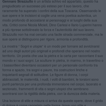
Gennaro Strazzullo
è un artista schivo ed appartato, questo ha
pregiudicato un successo più esteso per il suo lavoro, che
raramente ha superato i confini della sua Toscana. Osservando le
sue opere e le incisioni si coglie una vena poetica autentica, un
modo profondo di accostarsi ai personaggi e ai luoghi della sua
vita. Critici come Nicola Micieli, Dino Carlesi e Ilario Luperini hanno
a più riprese sottolineato la forza e l’autenticità del suo lavoro.
Strazzullo non ha mai cercato una facile strada commerciale, ma le
sue opere si distinguono per rigore, armonia e profondità.
La mostra “ Sogni e utopie” è un modo per tornare ad avvicinarsi
ad uno degli autori più originali e profondi che operano nel nostro
territorio. Un poeta che usa la pietra e la carta per raccontare il suo
mondo e i suoi sogni. Le sculture in pietra, in marmo, in travertino o
i bassorilievi diventano occasioni per un personale confronto tra
forma e spazio, tra sogni e paure, tra costruzioni liriche e
inquietanti segnali di solitudine. Le figure di donna, i corpi
abbracciati, le maternità, i nudi, i volti di bambini, le torsioni sono
punti partenza per una profonda immersione nel corpo, lacerato e
sezionato, frammenti di vita o sogni utopici che sembrano
scontrarsi con la rigidità della pietra, con la durezza della materia.
Una lezione di stile e misura ci arriva da queste opere, dove il grido
di dolore è come raggelato nella forma, trova uno stile e