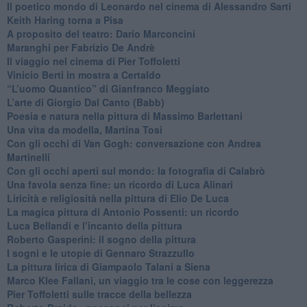
​Il poetico mondo di Leonardo nel cinema di Alessandro Sarti
​Keith Haring torna a Pisa
​A proposito del teatro: Dario Marconcini
Maranghi per Fabrizio De Andrè
​Il viaggio nel cinema di Pier Toffoletti
Vinicio Berti in mostra a Certaldo
“L’uomo Quantico” di Gianfranco Meggiato
​L’arte di Giorgio Dal Canto (Babb)
Poesia e natura nella pittura di Massimo Barlettani
Una vita da modella, Martina Tosi
​Con gli occhi di Van Gogh: conversazione con Andrea
Martinelli
​Con gli occhi aperti sul mondo: la fotografia di Calabrò
Una favola senza fine: un ricordo di Luca Alinari
Liricità e religiosità nella pittura di Elio De Luca
La magica pittura di Antonio Possenti: un ricordo
Luca Bellandi e l’incanto della pittura
​Roberto Gasperini: il sogno della pittura
I sogni e le utopie di Gennaro Strazzullo
La pittura lirica di Giampaolo Talani a Siena
​Marco Klee Fallani, un viaggio tra le cose con leggerezza
​Pier Toffoletti sulle tracce della bellezza