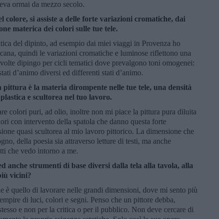
viveva ormai da mezzo secolo.
 colore, si assiste a delle forte variazioni cromatiche, dai
one materica dei colori sulle tue tele.
tica del dipinto, ad esempio dai miei viaggi in Provenza ho
oscana, quindi le variazioni cromatiche e luminose riflettono una
A volte dipingo per cicli tematici dove prevalgono toni omogenei:
o stati d’animo diversi ed differenti stati d’animo.
a pittura è la materia dirompente nelle tue tele, una densità
lastica e scultorea nel tuo lavoro.
re colori puri, ad olio, inoltre non mi piace la pittura pura diluita
olori con intervento della spatola che danno questa forte
ione quasi scultorea al mio lavoro pittorico. La dimensione che
sogno, della poesia sia attraverso letture di testi, ma anche
tti che vedo intorno a me.
ed anche strumenti di base diversi dalla tela alla tavola, alla
più vicini?
e è quello di lavorare nelle grandi dimensioni, dove mi sento più
empire di luci, colori e segni. Penso che un pittore debba,
esso e non per la critica o per il pubblico. Non deve cercare di