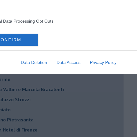
l Data Processing Opt Outs
Riccardo Ferrucci
CONFIRM
Scarselli “Dialoghi con la città"
ncanta Pisa
Data Deletion
Data Access
Privacy Policy
r Toffoletti al Teatro Era
terme
la Vallini e Marcela Bracalenti
palazzo Strozzi
iniato
dono Pietrasanta
a Hotel di Firenze