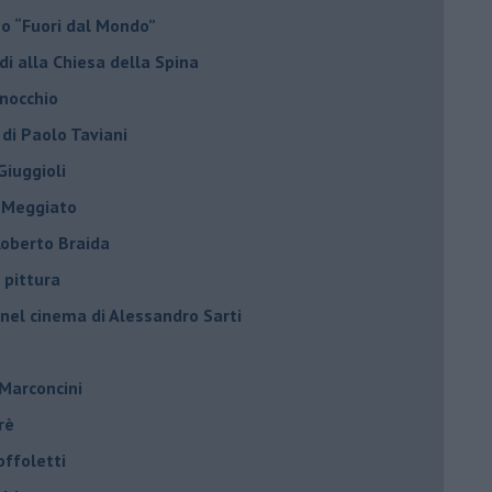
no “Fuori dal Mondo”
di alla Chiesa della Spina
inocchio
 di Paolo Taviani
Giuggioli
o Meggiato
 Roberto Braida
 pittura
 nel cinema di Alessandro Sarti
 Marconcini
rè
offoletti