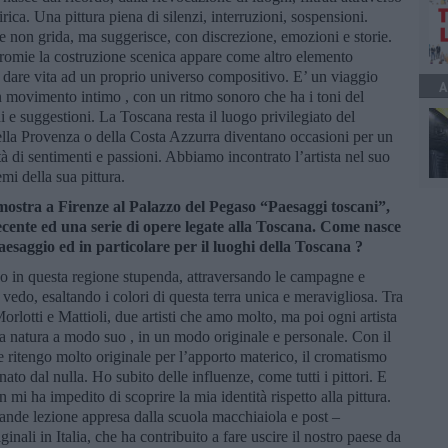
rica. Una pittura piena di silenzi, interruzioni, sospensioni.
he non grida, ma suggerisce, con discrezione, emozioni e storie.
 cromie la costruzione scenica appare come altro elemento
, dare vita ad un proprio universo compositivo. E’ un viaggio
A
 movimento intimo , con un ritmo sonoro che ha i toni del
e suggestioni. La Toscana resta il luogo privilegiato del
ella Provenza o della Costa Azzurra diventano occasioni per un
à di sentimenti e passioni. Abbiamo incontrato l’artista nel suo
mi della sua pittura.
mostra a Firenze al Palazzo del Pegaso “Paesaggi toscani”,
ecente ed una serie di opere legate alla Toscana. Come nasce
aesaggio ed in particolare per il luoghi della Toscana ?
o in questa regione stupenda, attraversando le campagne e
 vedo, esaltando i colori di questa terra unica e meravigliosa. Tra
 Morlotti e Mattioli, due artisti che amo molto, ma poi ogni artista
la natura a modo suo , in un modo originale e personale. Con il
e ritengo molto originale per l’apporto materico, il cromatismo
ato dal nulla. Ho subito delle influenze, come tutti i pittori. E
i ha impedito di scoprire la mia identità rispetto alla pittura.
rande lezione appresa dalla scuola macchiaiola e post –
nali in Italia, che ha contribuito a fare uscire il nostro paese da