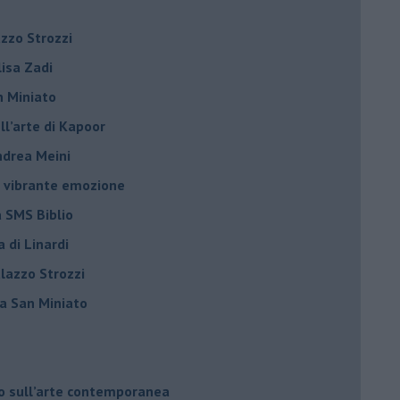
azzo Strozzi
Elisa Zadi
n Miniato
ell’arte di Kapoor
Andrea Meini
na vibrante emozione
a SMS Biblio
a di Linardi
alazzo Strozzi
i a San Miniato
do sull’arte contemporanea