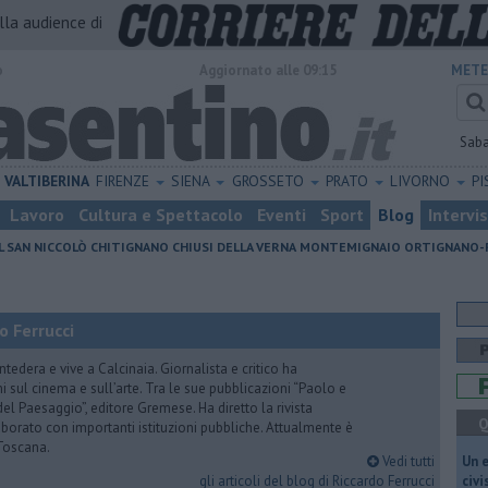
alla audience di
o
Aggiornato alle 09:15
METE
Sab
VALTIBERINA
FIRENZE
SIENA
GROSSETO
PRATO
LIVORNO
PI
Lavoro
Cultura e Spettacolo
Eventi
Sport
Blog
Intervi
L SAN NICCOLÒ
CHITIGNANO
CHIUSI DELLA VERNA
MONTEMIGNAIO
ORTIGNANO-
o Ferrucci
tedera e vive a Calcinaia. Giornalista e critico ha
sul cinema e sull’arte. Tra le sue pubblicazioni “Paolo e
 del Paesaggio”, editore Gremese. Ha diretto la rivista
Q
laborato con importanti istituzioni pubbliche. Attualmente è
Toscana.
Vedi tutti
​Un 
gli articoli del blog di Riccardo Ferrucci
civ