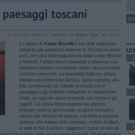
 : paesaggi toscani
QUI
DI RICCARDO FERRUCCI - MARTEDÌ
10 APRILE 2018
ORE 10:22
La pittura di
Natale Rosselli
è una delle esperienze
Ult
artistiche più autentiche maturate in Toscana in questi
anni, nel solco della tradizione di autori come Morlotti
A
e Mattioli; l’artista riesce comunque a rinnovare una
tradizione pittorica consolidata dando vita a creazioni
oniriche e personali. La materialità della sua pittura
elabora una dimensione plastica, quasi corporea, alla
tela, accentuando un contatto profondo con il
paesaggio e gli ambienti raffigurati, un’immersione
C
totale, un rapporto quasi sensoriale con la terra e gli
oggetti. Gli ultimi dipinti segnano un ulteriore
sviluppo poetico, provocando un gioco cromatico
sempre più raffinato ed intenso, con delle accensioni
notturne che restano nella memoria : vedute di alberi,
A
le notti di San Lorenzo, suggestive cromie in nero di
 nasce dal ricordo, dalla rievocazione di luoghi, filtrati attraverso