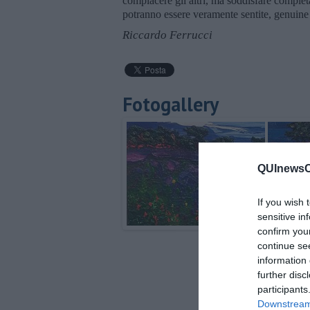
compiacere gli altri, ma soddisfare complet
potranno essere veramente sentite, genuine 
Riccardo Ferrucci
Fotogallery
QUInewsCa
If you wish 
sensitive in
confirm you
continue se
information 
further disc
participants
Downstream 