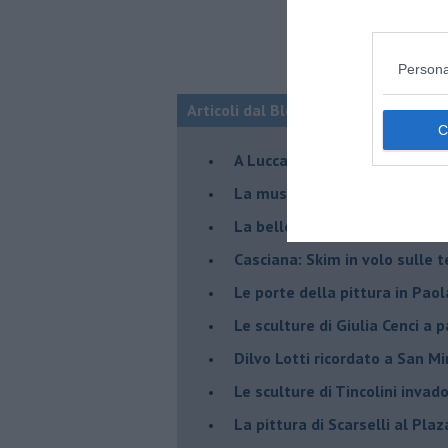
Persona
Articoli dal Blog “Incontri d'arte” di 
A Lucca la mostra di Marcello 
​La musica di Nicola Piovani i
​La bellezza resistente di Pie
​Casciana: Skim in volo sulle 
​Le porte della pittura in Pao
​Le sculture di Giulia Cenci a 
​Dilvo Lotti ricordato a San M
​Le sculture di Tincolini inva
La pittura di Scarselli al Plaz