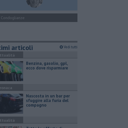
Condoglianze
imi articoli
Vedi tutti
ttualità
​Benzina, gasolio, gpl,
ecco dove risparmiare
ronaca
Nascosta in un bar per
sfuggire alla furia del
compagno
ttualità