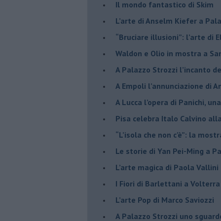
​Il mondo fantastico di Skim
​L’arte di Anselm Kiefer a Pal
​“Bruciare illusioni”: l’arte di 
​Waldon e Olio in mostra a Sa
​A Palazzo Strozzi l’incanto d
​A Empoli l’annunciazione di 
A Lucca l’opera di Panichi, u
Pisa celebra Italo Calvino all
“L’isola che non c’è”: la mostr
​Le storie di Yan Pei-Ming a P
​L’arte magica di Paola Vallin
​I Fiori di Barlettani a Volterra
​L’arte Pop di Marco Saviozzi
​A Palazzo Strozzi uno sguar