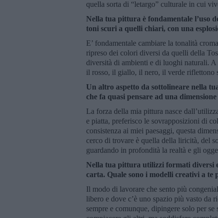
quella sorta di “letargo” culturale in cui 
Nella tua pittura è fondamentale l’uso del
toni scuri a quelli chiari, con una esplosi
E’ fondamentale cambiare la tonalità croma
ripreso dei colori diversi da quelli della T
diversità di ambienti e di luoghi naturali. 
il rosso, il giallo, il nero, il verde rifletton
Un altro aspetto da sottolineare nella tu
che fa quasi pensare ad una dimensione p
La forza della mia pittura nasce dall’utilizza
e piatta, preferisco le sovrapposizioni di c
consistenza ai miei paesaggi, questa dimens
cerco di trovare è quella della liricità, del 
guardando in profondità la realtà e gli ogge
Nella tua pittura utilizzi formati diversi 
carta. Quale sono i modelli creativi a te 
Il modo di lavorare che sento più congenial
libero e dove c’è uno spazio più vasto da ri
sempre e comunque, dipingere solo per se st