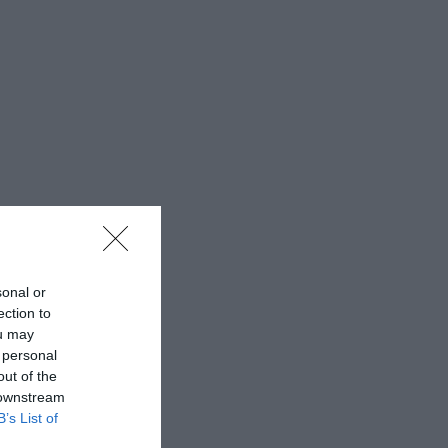
sonal or
ection to
ou may
 personal
out of the
 downstream
B’s List of