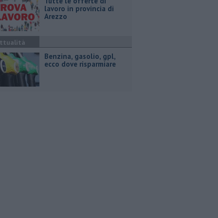
​Tutte le offerte di
lavoro in provincia di
Arezzo
ttualità
​Benzina, gasolio, gpl,
ecco dove risparmiare