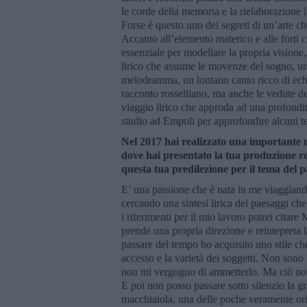
le corde della memoria e la rielaborazione li
Forse è questo uno dei segreti di un’arte c
Accanto all’elemento materico e alle forti
essenziale per modellare la propria visione
lirico che assume le movenze del sogno, un
melodramma, un lontano canto ricco di echi 
racconto rosselliano, ma anche le vedute d
viaggio lirico che approda ad una profondit
studio ad Empoli per approfondire alcuni te
Nel 2017 hai realizzato una importante 
dove hai presentato la tua produzione r
questa tua predilezione per il tema del p
E’ una passione che è nata in me viaggiand
cercando una sintesi lirica dei paesaggi che
i riferimenti per il mio lavoro potrei citare
prende una propria direzione e reintepreta 
passare del tempo ho acquisito uno stile ch
accesso e la varietà dei soggetti. Non sono n
non mi vergogno di ammetterlo. Ma ciò non m
E poi non posso passare sotto silenzio la g
macchiaiola, una delle poche veramente origi