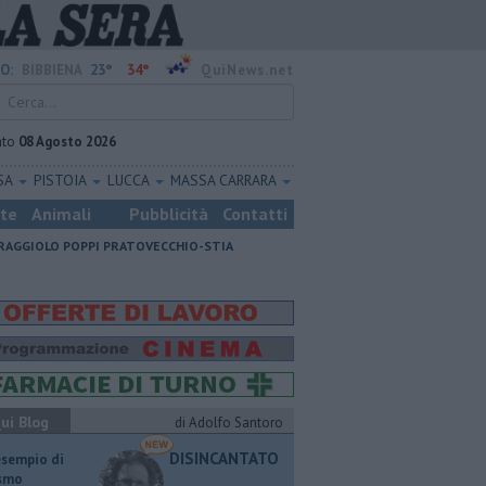
23°
34°
O:
BIBBIENA
QuiNews.net
ato
08 Agosto 2026
SA
PISTOIA
LUCCA
MASSA CARRARA
ste
Animali
Pubblicità
Contatti
RAGGIOLO
POPPI
PRATOVECCHIO-STIA
ui Blog
di Adolfo Santoro
DISINCANTATO
esempio di
ismo