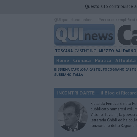
Questo sito contribuisce 
QUI
quotidiano online.
Percorso semplificat
TOSCANA
CASENTINO
AREZZO
VALDARNO
Home
Cronaca
Politica
Attualità
BIBBIENA
CAPOLONA
CASTEL FOCOGNANO
CASTE
SUBBIANO
TALLA
INCONTRI D'ARTE — il Blog di Riccard
Riccardo Ferrucci è nato Pon
pubblicato numerosi volumi 
Vittorio Taviani , la poesia
letteraria Ghibli ed ha col
funzionario della Regione 