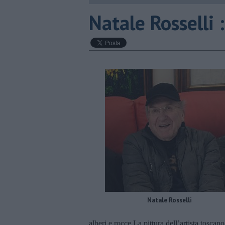
​Natale Rosselli
Natale Rosselli
alberi e rocce.La pittura dell’artista toscano