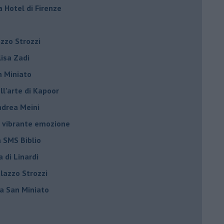
a Hotel di Firenze
azzo Strozzi
Elisa Zadi
n Miniato
ell’arte di Kapoor
Andrea Meini
na vibrante emozione
a SMS Biblio
a di Linardi
alazzo Strozzi
i a San Miniato