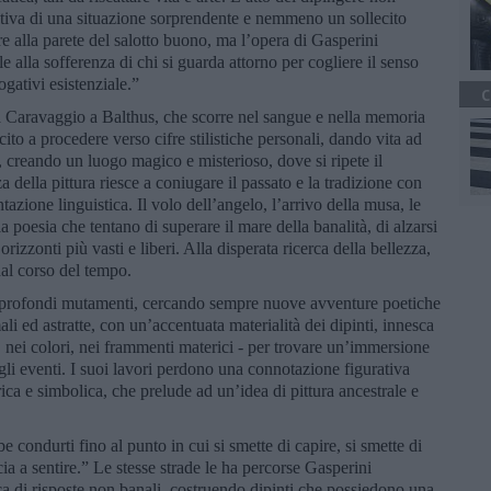
tiva di una situazione sorprendente e nemmeno un sollecito
e alla parete del salotto buono, ma l’opera di Gasperini
 alla sofferenza di chi si guarda attorno per cogliere il senso
ogativi esistenziale.”
C
 da Caravaggio a Balthus, che scorre nel sangue e nella memoria
cito a procedere verso cifre stilistiche personali, dando vita ad
, creando un luogo magico e misterioso, dove si ripete il
a della pittura riesce a coniugare il passato e la tradizione con
zione linguistica. Il volo dell’angelo, l’arrivo della musa, le
a poesia che tentano di superare il mare della banalità, di alzarsi
rizzonti più vasti e liberi. Alla disperata ricerca della bellezza,
 dal corso del tempo.
o profondi mutamenti, cercando sempre nuove avventure poetiche
li ed astratte, con un’accentuata materialità dei dipinti, innesca
, nei colori, nei frammenti materici - per trovare un’immersione
degli eventi. I suoi lavori perdono una connotazione figurativa
ica e simbolica, che prelude ad un’idea di pittura ancestrale e
condurti fino al punto in cui si smette di capire, si smette di
a a sentire.” Le stesse strade le ha percorse Gasperini
erca di risposte non banali, costruendo dipinti che possiedono una