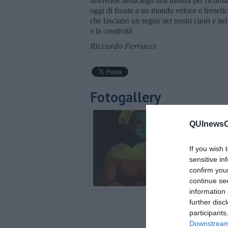
dovrebbe dedicargli una mostra per ricordare
oggi di fronte a un mondo veloce e frenetico
che lasciano un segno nei nostri cuori e nell
e la creatività
Riccardo Ferrucci
Fotogallery
QUInewsCa
If you wish 
sensitive in
confirm you
continue se
information 
further disc
participants
Downstream 