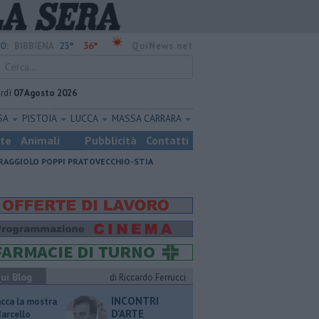
23°
36°
O:
BIBBIENA
QuiNews.net
rdì
07 Agosto 2026
SA
PISTOIA
LUCCA
MASSA CARRARA
ste
Animali
Pubblicità
Contatti
RAGGIOLO
POPPI
PRATOVECCHIO-STIA
ui Blog
di Riccardo Ferrucci
INCONTRI
ucca la mostra
D'ARTE
Marcello