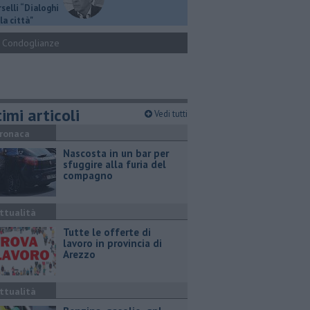
selli “Dialoghi
la città"
Condoglianze
imi articoli
Vedi tutti
ronaca
Nascosta in un bar per
sfuggire alla furia del
compagno
ttualità
​Tutte le offerte di
lavoro in provincia di
Arezzo
ttualità