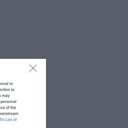
sonal or
ection to
ou may
 personal
out of the
 downstream
B’s List of