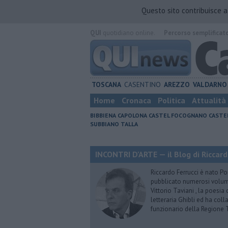
Questo sito contribuisce 
QUI
quotidiano online.
Percorso semplificat
TOSCANA
CASENTINO
AREZZO
VALDARNO
Home
Cronaca
Politica
Attualità
BIBBIENA
CAPOLONA
CASTEL FOCOGNANO
CASTE
SUBBIANO
TALLA
INCONTRI D'ARTE — il Blog di Riccard
Riccardo Ferrucci è nato Pon
pubblicato numerosi volumi 
Vittorio Taviani , la poesia
letteraria Ghibli ed ha col
funzionario della Regione 