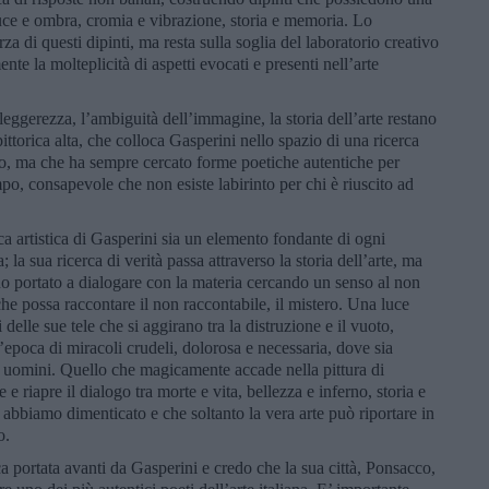
i luce e ombra, cromia e vibrazione, storia e memoria. Lo
rza di questi dipinti, ma resta sulla soglia del laboratorio creativo
nte la molteplicità di aspetti evocati e presenti nell’arte
la leggerezza, l’ambiguità dell’immagine, la storia dell’arte restano
ttorica alta, che colloca Gasperini nello spazio di una ricerca
ato, ma che ha sempre cercato forme poetiche autentiche per
mpo, consapevole che non esiste labirinto per chi è riuscito ad
ca artistica di Gasperini sia un elemento fondante di ogni
; la sua ricerca di verità passa attraverso la storia dell’arte, ma
no portato a dialogare con la materia cercando un senso al non
 che possa raccontare il non raccontabile, il mistero. Una luce
 delle sue tele che si aggirano tra la distruzione e il vuoto,
poca di miracoli crudeli, dolorosa e necessaria, dove sia
gli uomini. Quello che magicamente accade nella pittura di
 riapre il dialogo tra morte e vita, bellezza e inferno, storia e
he abbiamo dimenticato e che soltanto la vera arte può riportare in
o.
tica portata avanti da Gasperini e credo che la sua città, Ponsacco,