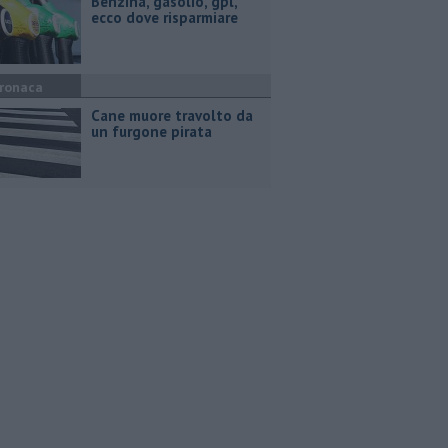
​Benzina, gasolio, gpl,
ecco dove risparmiare
ronaca
Cane muore travolto da
un furgone pirata