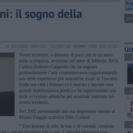
Scar
ni: il sogno della
con 
QUI
DI RICCARDO FERRUCCI - GIOVEDÌ
18 GIUGNO 2020
ORE 07:30
Ult
Vorrei ricordare, a distanza di poco più di un anno
C
dalla scomparsa, avvenuta nel mese di febbraio 2019,
l’artista Roberto Gasperini che ha segnato
profondamente l’arte contemporanea rappresentando
una delle esperienze più autentiche avute in Toscana.
Dalla sua città ( Ponsacco) è riuscito a lasciare una
grande testimonianza poetica e ha rappresentato una
A
delle avventure artistiche più avanzate maturate nel
nostro territorio.
Nel 2002 presentando una sua importante mostra al
Museo Piaggio scriveva Dino Carlesi:
A
“ Una lezione di stile, la sua, e di volontà, condotta
ica, tali da riscattare vita e arte. L’atto del dipingere non