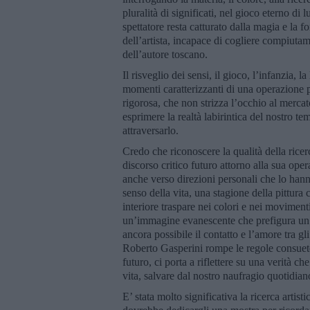
pluralità di significati, nel gioco eterno d
spettatore resta catturato dalla magia e la fo
dell’artista, incapace di cogliere compiutame
dell’autore toscano.
Il risveglio dei sensi, il gioco, l’infanzia, 
momenti caratterizzanti di una operazione pi
rigorosa, che non strizza l’occhio al merc
esprimere la realtà labirintica del nostro te
attraversarlo.
Credo che riconoscere la qualità della ricer
discorso critico futuro attorno alla sua opera
anche verso direzioni personali che lo han
senso della vita, una stagione della pittura
interiore traspare nei colori e nei movimenti
un’immagine evanescente che prefigura un’e
ancora possibile il contatto e l’amore tra 
Roberto Gasperini rompe le regole consuete e
futuro, ci porta a riflettere su una verità c
vita, salvare dal nostro naufragio quotidian
E’ stata molto significativa la ricerca artis