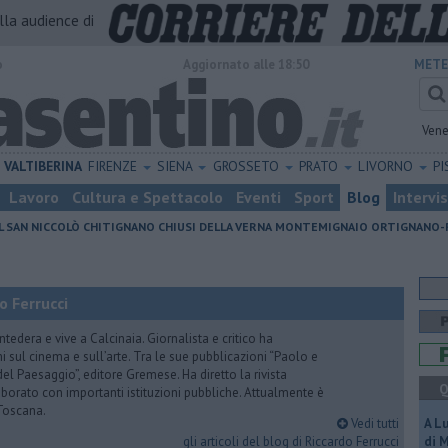
alla audience di
o
Aggiornato alle 18:50
METE
Vene
VALTIBERINA
FIRENZE
SIENA
GROSSETO
PRATO
LIVORNO
PI
Lavoro
Cultura e Spettacolo
Eventi
Sport
Blog
Intervi
L SAN NICCOLÒ
CHITIGNANO
CHIUSI DELLA VERNA
MONTEMIGNAIO
ORTIGNANO-
o Ferrucci
tedera e vive a Calcinaia. Giornalista e critico ha
sul cinema e sull’arte. Tra le sue pubblicazioni “Paolo e
 del Paesaggio”, editore Gremese. Ha diretto la rivista
Q
laborato con importanti istituzioni pubbliche. Attualmente è
Toscana.
Vedi tutti
A L
gli articoli del blog di Riccardo Ferrucci
di 