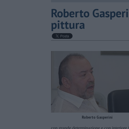
​Roberto Gasperi
pittura
Roberto Gasperini
con grande determinazione e con interiore fat