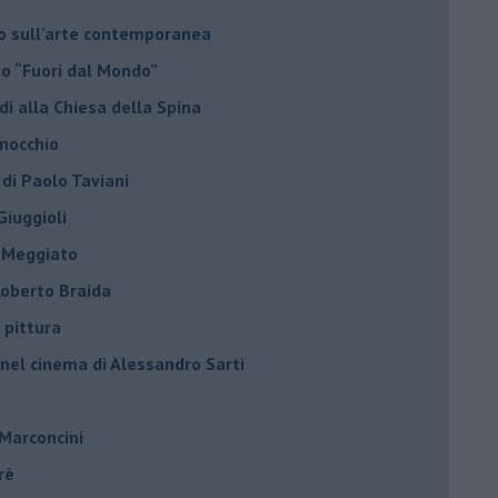
do sull’arte contemporanea
no “Fuori dal Mondo”
di alla Chiesa della Spina
inocchio
 di Paolo Taviani
Giuggioli
o Meggiato
 Roberto Braida
 pittura
 nel cinema di Alessandro Sarti
 Marconcini
rè