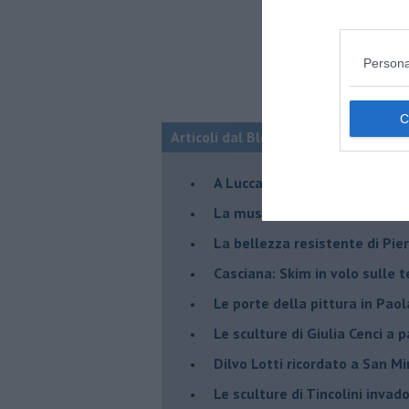
Persona
Articoli dal Blog “Incontri d'arte” di 
A Lucca la mostra di Marcello 
​La musica di Nicola Piovani i
​La bellezza resistente di Pie
​Casciana: Skim in volo sulle 
​Le porte della pittura in Pao
​Le sculture di Giulia Cenci a 
​Dilvo Lotti ricordato a San M
​Le sculture di Tincolini inva