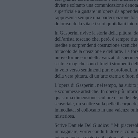
diviene soltanto una comunicazione denota
superficiale a gustare un’opera da appender
rappresenta sempre una partecipazione totale
doloroso della vita e i suoi quotidiani interr
In Gasperini rivive la storia della pittura,
dell’artista toscano che, però, è sempre rius
inedite e sorprendenti costruzione sceniche
miracolo della creazione e dell’arte. La forz
nuove forme e modelli avanzati di sperimenta
scatole magiche sono i fragili strumenti dell
in volo verso sentimenti puri e profondi, in o
della vera pittura, di un’arte eterna e fuori
L’opera di Gasperini, nel tempo, ha subit
e scommesse artistiche. In opere più informa
quasi una dimensione scultorea – nelle tele
sensoriale, un sentire sulla pelle il corpo 
immediata, si collocano in una valenza onir
misteriosa.
Scrive Daniele Del Giudice: “ Mi piacerebbe 
immaginare; vorrei condurti dove si cominci
interrogando la materia, il colore, alla ric