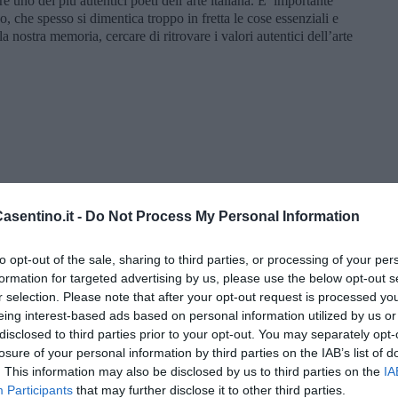
 uno dei più autentici poeti dell’arte italiana. E’ importante
, che spesso si dimentica troppo in fretta le cose essenziali e
a nostra memoria, cercare di ritrovare i valori autentici dell’arte
sentino.it -
Do Not Process My Personal Information
to opt-out of the sale, sharing to third parties, or processing of your per
formation for targeted advertising by us, please use the below opt-out s
r selection. Please note that after your opt-out request is processed y
eing interest-based ads based on personal information utilized by us or
disclosed to third parties prior to your opt-out. You may separately opt-
losure of your personal information by third parties on the IAB’s list of
. This information may also be disclosed by us to third parties on the
IA
Participants
that may further disclose it to other third parties.