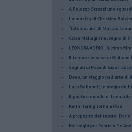
​A Palazzo Strozzi uno sguar
La mostra di Christian Balza
​“Litomachie” di Matteo Tenar
​Clara Mallegni nel regno di P
​LEONORA ADDIO, l’ultimo film
Il tempo sospeso di Giuliano 
Segnali di Pace di Gianfranc
​Deep, un viaggio nell’arte di
​Luca Bellandi : la magia della
​Il poetico mondo di Leonardo
​Keith Haring torna a Pisa
​A proposito del teatro: Dario
Maranghi per Fabrizio De And