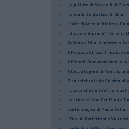
La pittura di Scarselli al Plaz
​Il mondo fantastico di Skim
​L’arte di Anselm Kiefer a Pal
​“Bruciare illusioni”: l’arte di 
​Waldon e Olio in mostra a Sa
​A Palazzo Strozzi l’incanto d
​A Empoli l’annunciazione di 
A Lucca l’opera di Panichi, u
Pisa celebra Italo Calvino all
“L’isola che non c’è”: la mostr
​Le storie di Yan Pei-Ming a P
​L’arte magica di Paola Vallin
​I Fiori di Barlettani a Volterra
​L’arte Pop di Marco Saviozzi