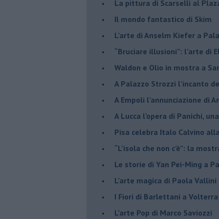
La pittura di Scarselli al Plaz
​Il mondo fantastico di Skim
​L’arte di Anselm Kiefer a Pal
​“Bruciare illusioni”: l’arte di 
​Waldon e Olio in mostra a Sa
​A Palazzo Strozzi l’incanto d
​A Empoli l’annunciazione di 
A Lucca l’opera di Panichi, u
Pisa celebra Italo Calvino all
“L’isola che non c’è”: la mostr
​Le storie di Yan Pei-Ming a P
​L’arte magica di Paola Vallin
​I Fiori di Barlettani a Volterra
​L’arte Pop di Marco Saviozzi