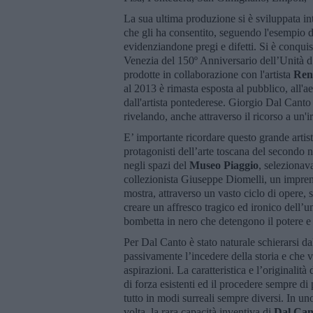
La sua ultima produzione si è sviluppata i
che gli ha consentito, seguendo l'esempio di
evidenziandone pregi e difetti. Si è conqui
Venezia del 150º Anniversario dell’Unità d
prodotte in collaborazione con l'artista
Ren
al 2013 è rimasta esposta al pubblico, all'ae
dall'artista pontederese. Giorgio Dal Canto
rivelando, anche attraverso il ricorso a un'i
E’ importante ricordare questo grande artis
protagonisti dell’arte toscana del secondo 
negli spazi del
Museo Piaggio
, selezionava
collezionista Giuseppe Diomelli, un impren
mostra, attraverso un vasto ciclo di opere, 
creare un affresco tragico ed ironico dell’
bombetta in nero che detengono il potere e 
Per Dal Canto è stato naturale schierarsi da
passivamente l’incedere della storia e che ve
aspirazioni. La caratteristica e l’originalità
di forza esistenti ed il procedere sempre di
tutto in modi surreali sempre diversi. In uno
volta, la rara capacità inventiva di
Dal Can