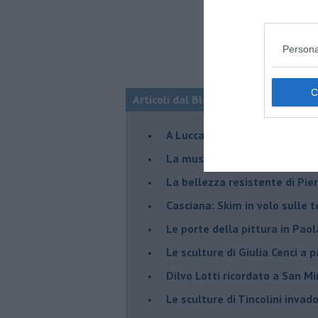
Persona
Articoli dal Blog “Incontri d'arte” di 
A Lucca la mostra di Marcello 
​La musica di Nicola Piovani i
​La bellezza resistente di Pie
​Casciana: Skim in volo sulle 
​Le porte della pittura in Pao
​Le sculture di Giulia Cenci a 
​Dilvo Lotti ricordato a San M
​Le sculture di Tincolini inva