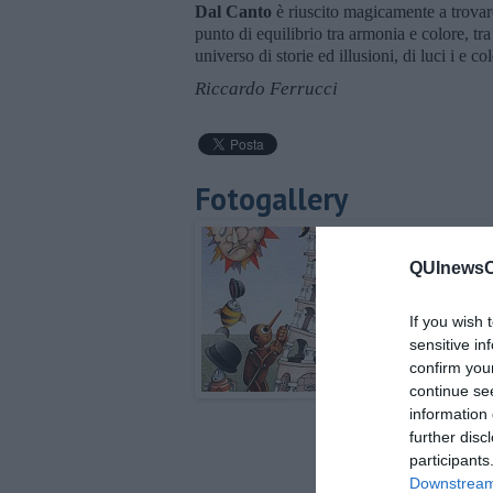
Dal Canto
è riuscito magicamente a trovare
punto di equilibrio tra armonia e colore, tr
universo di storie ed illusioni, di luci i e 
Riccardo Ferrucci
Fotogallery
QUInewsCa
If you wish 
sensitive in
confirm you
continue se
information 
further disc
participants
Downstream 