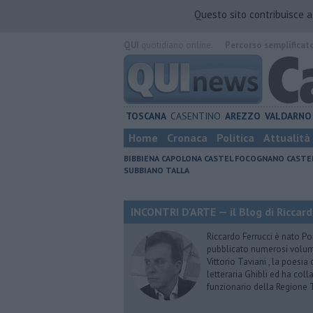
Questo sito contribuisce 
QUI
quotidiano online.
Percorso semplificat
TOSCANA
CASENTINO
AREZZO
VALDARNO
Home
Cronaca
Politica
Attualità
BIBBIENA
CAPOLONA
CASTEL FOCOGNANO
CASTE
SUBBIANO
TALLA
INCONTRI D'ARTE — il Blog di Riccard
Riccardo Ferrucci è nato Pon
pubblicato numerosi volumi 
Vittorio Taviani , la poesia
letteraria Ghibli ed ha col
funzionario della Regione 