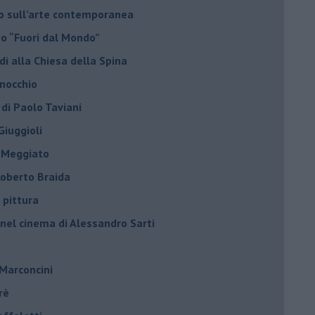
do sull’arte contemporanea
no “Fuori dal Mondo”
di alla Chiesa della Spina
inocchio
 di Paolo Taviani
Giuggioli
o Meggiato
 Roberto Braida
 pittura
 nel cinema di Alessandro Sarti
 Marconcini
rè