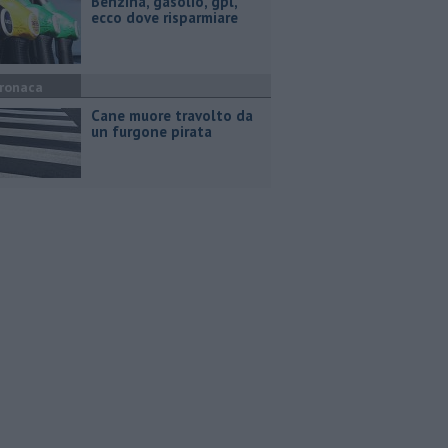
​Benzina, gasolio, gpl,
ecco dove risparmiare
ronaca
Cane muore travolto da
un furgone pirata