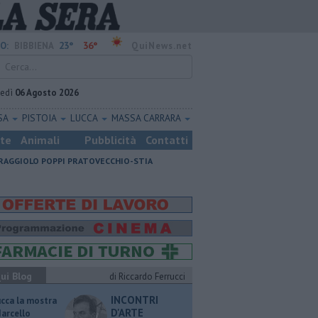
23°
36°
O:
BIBBIENA
QuiNews.net
vedì
06 Agosto 2026
SA
PISTOIA
LUCCA
MASSA CARRARA
ste
Animali
Pubblicità
Contatti
RAGGIOLO
POPPI
PRATOVECCHIO-STIA
ui Blog
di Riccardo Ferrucci
INCONTRI
ucca la mostra
D'ARTE
Marcello