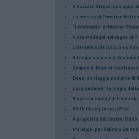
​A Palazzo Strozzi uno sguar
La mostra di Christian Balza
​“Litomachie” di Matteo Tenar
​Clara Mallegni nel regno di P
​LEONORA ADDIO, l’ultimo film
Il tempo sospeso di Giuliano 
Segnali di Pace di Gianfranc
​Deep, un viaggio nell’arte di
​Luca Bellandi : la magia della
​Il poetico mondo di Leonardo
​Keith Haring torna a Pisa
​A proposito del teatro: Dario
Maranghi per Fabrizio De And