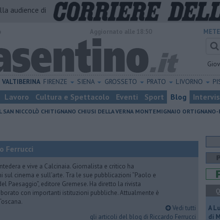
alla audience di
o
Aggiornato alle 18:50
METE
Gio
VALTIBERINA
FIRENZE
SIENA
GROSSETO
PRATO
LIVORNO
PI
Lavoro
Cultura e Spettacolo
Eventi
Sport
Blog
Intervi
L SAN NICCOLÒ
CHITIGNANO
CHIUSI DELLA VERNA
MONTEMIGNAIO
ORTIGNANO-
o Ferrucci
tedera e vive a Calcinaia. Giornalista e critico ha
sul cinema e sull’arte. Tra le sue pubblicazioni “Paolo e
 del Paesaggio”, editore Gremese. Ha diretto la rivista
Q
laborato con importanti istituzioni pubbliche. Attualmente è
Toscana.
Vedi tutti
A L
gli articoli del blog di Riccardo Ferrucci
di 