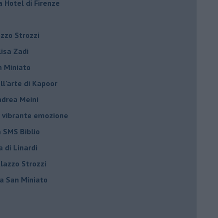
a Hotel di Firenze
azzo Strozzi
Elisa Zadi
n Miniato
ell’arte di Kapoor
Andrea Meini
na vibrante emozione
a SMS Biblio
a di Linardi
alazzo Strozzi
i a San Miniato