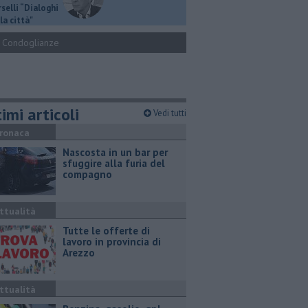
selli “Dialoghi
la città"
Condoglianze
imi articoli
Vedi tutti
ronaca
Nascosta in un bar per
sfuggire alla furia del
compagno
ttualità
​Tutte le offerte di
lavoro in provincia di
Arezzo
ttualità