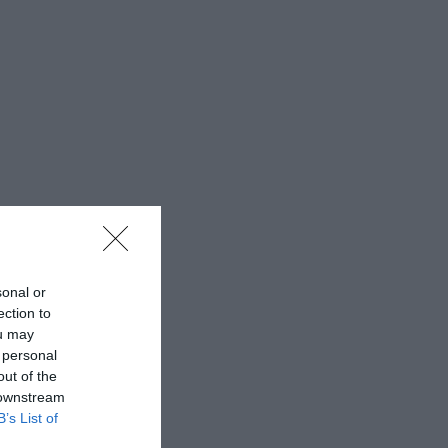
sonal or
ection to
ou may
 personal
out of the
 downstream
B’s List of