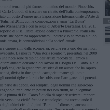
ntorno al tema del più famoso burattino del mondo, Pinocchio,
 Carlo Collodi, di tracciare un ritratto dell’Italia contemporanea,
stato un posto d’onore nella Esposizione Internazionale d’Arte di
’Italia nel 2011, con le composizioni a tema "La Bugia"
C
ato Meneghetti
e con la regia di
Alberto Bartalini
. Dal 2011
roporto di Pisa, l'installazione dedicata a Pinocchio, realizzata
 nelle sue opere ha rappresentato il potere e lo ha messo a nudo,
ronia amara, le contraddizioni della società attuale.
ta a cinque anni dalla scomparsa, perché resta uno dei maggiori
novecento. La mostra “Una storia (contro)”, presentata nel 2009
 una ricca serie di dipinti dell’artista raccolti dall’amico e
ditore amante dell’arte e del lavoro di Giorgio Dal Canto. Nella
si può cogliere la grandezza artistica di un autore che ha saputo
umanità, divisa in due grandi categorie umane: gli uomini
gli uomini righe colorati che subiscono l’arroganza dei potenti.
lla parte dei deboli, dei semplici, degli uomini che subiscono
ngono di frequente calpestati nei loro diritti, nelle legittime
 della pittura di Dal Canto è quella di saper descrivere i rapporti
 più verso una civiltà fredda e tecnologica, ma raccontando il
 degli ultimi cicli di dipinti “Burattini” dimostra, ancora una
to
, in grado di realizzare un vasto affresco tragicomico partendo