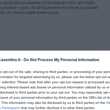
, grazie alla sua coerenza e al suo impegno etico, quel fragile
a narrazione e canto, che gli ha permesso di costruire un mirabile
colori, che diventa semplicemente poesia.
sentino.it -
Do Not Process My Personal Information
to opt-out of the sale, sharing to third parties, or processing of your per
formation for targeted advertising by us, please use the below opt-out s
r selection. Please note that after your opt-out request is processed y
eing interest-based ads based on personal information utilized by us or
disclosed to third parties prior to your opt-out. You may separately opt-
losure of your personal information by third parties on the IAB’s list of
. This information may also be disclosed by us to third parties on the
IA
Participants
that may further disclose it to other third parties.