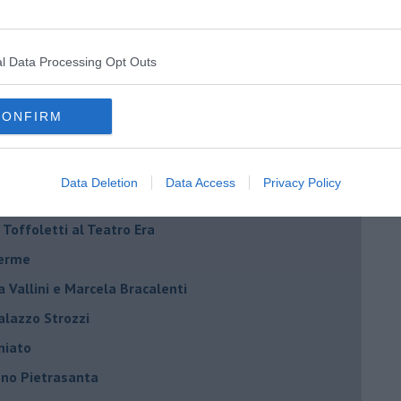
l Data Processing Opt Outs
CONFIRM
Riccardo Ferrucci
Scarselli “Dialoghi con la città"
Data Deletion
Data Access
Privacy Policy
ncanta Pisa
r Toffoletti al Teatro Era
terme
la Vallini e Marcela Bracalenti
palazzo Strozzi
iniato
dono Pietrasanta