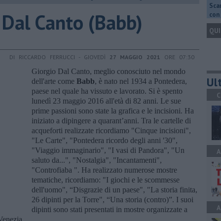
Scar
io Dal Canto (Babb)
con 
QUI
DI RICCARDO FERRUCCI - GIOVEDÌ
27 MAGGIO 2021
ORE 07:30
Giorgio Dal Canto, meglio conosciuto nel mondo
Ult
dell'arte come
Babb
, è nato nel 1934 a Pontedera,
paese nel quale ha vissuto e lavorato. Si è spento
C
lunedì 23 maggio 2016 all'età di 82 anni. Le sue
prime passioni sono state la grafica e le incisioni. Ha
iniziato a dipingere a quarant’anni. Tra le cartelle di
acqueforti realizzate ricordiamo "Cinque incisioni",
"Le Carte", "Pontedera ricordo degli anni '30",
"Viaggio immaginario", "I vasi di Pandora", "Un
A
saluto da...", "Nostalgia", "Incantamenti",
"Controfiaba ". Ha realizzato numerose mostre
tematiche, ricordiamo: "I giochi e le scommesse
dell'uomo", “Disgrazie di un paese", "La storia finita,
26 dipinti per la Torre", “Una storia (contro)”. I suoi
A
dipinti sono stati presentati in mostre organizzate a
Venezia.