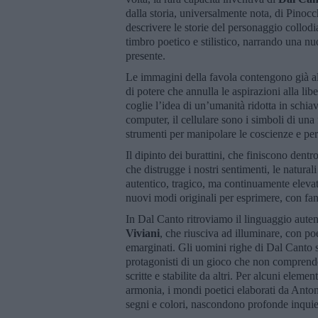
dalla storia, universalmente nota, di Pinocc
descrivere le storie del personaggio collodi
timbro poetico e stilistico, narrando una n
presente.
Le immagini della favola contengono già al 
di potere che annulla le aspirazioni alla libe
coglie l’idea di un’umanità ridotta in schiav
computer, il cellulare sono i simboli di una
strumenti per manipolare le coscienze e per 
Il dipinto dei burattini, che finiscono dentro 
che distrugge i nostri sentimenti, le natura
autentico, tragico, ma continuamente elevat
nuovi modi originali per esprimere, con fant
In Dal Canto ritroviamo il linguaggio auten
Viviani
, che riusciva ad illuminare, con p
emarginati. Gli uomini righe di Dal Canto s
protagonisti di un gioco che non comprendon
scritte e stabilite da altri. Per alcuni eleme
armonia, i mondi poetici elaborati da Antoni
segni e colori, nascondono profonde inquiet