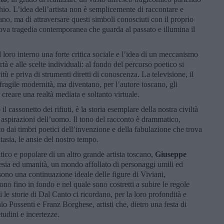
hio. L’idea dell’artista non è semplicemente di raccontare e
ano, ma di attraversare questi simboli conosciuti con il proprio
uova tragedia contemporanea che guarda al passato e illumina il
loro interno una forte critica sociale e l’idea di un meccanismo
rtà e alle scelte individuali: al fondo del percorso poetico si
itù e priva di strumenti diretti di conoscenza. La televisione, il
 fragile modernità, ma diventano, per l’autore toscano, gli
creare una realtà mediata e soltanto virtuale.
il cassonetto dei rifiuti, è la storia esemplare della nostra civiltà
li aspirazioni dell’uomo. Il tono del racconto è drammatico,
o dai timbri poetici dell’invenzione e della fabulazione che trova
asia, le ansie del nostro tempo.
tico e popolare di un altro grande artista toscano,
Giuseppe
oesia ed umanità, un mondo affollato di personaggi umili ed
ono una continuazione ideale delle figure di Viviani,
o fino in fondo e nel quale sono costretti a subire le regole
nti le storie di Dal Canto ci ricordano, per la loro profondità e
o Possenti e Franz Borghese, artisti che, dietro una festa di
udini e incertezze.