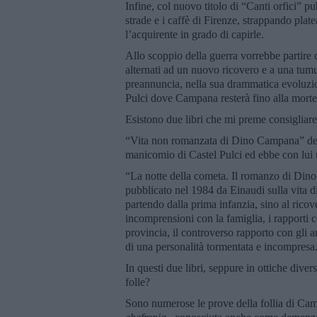
Infine, col nuovo titolo di “Canti orfici” p
strade e i caffè di Firenze, strappando pla
l’acquirente in grado di capirle.
Allo scoppio della guerra vorrebbe partire 
alternati ad un nuovo ricovero e a una tumu
preannuncia, nella sua drammatica evoluzio
Pulci dove Campana resterà fino alla morte 
Esistono due libri che mi preme consigliar
“Vita non romanzata di Dino Campana” dell
manicomio di Castel Pulci ed ebbe con lui un
“La notte della cometa. Il romanzo di Dino
pubblicato nel 1984 da Einaudi sulla vita 
partendo dalla prima infanzia, sino al rico
incomprensioni con la famiglia, i rapporti c
provincia, il controverso rapporto con gli a
di una personalità tormentata e incompresa
In questi due libri, seppure in ottiche dive
folle?
Sono numerose le prove della follia di Camp