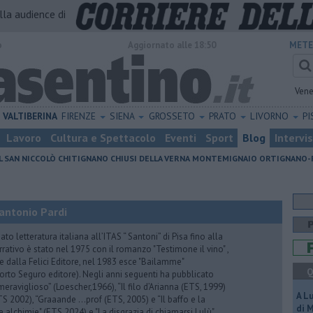
alla audience di
o
Aggiornato alle 18:50
METE
Vene
VALTIBERINA
FIRENZE
SIENA
GROSSETO
PRATO
LIVORNO
PI
Lavoro
Cultura e Spettacolo
Eventi
Sport
Blog
Intervi
L SAN NICCOLÒ
CHITIGNANO
CHIUSI DELLA VERNA
MONTEMIGNAIO
ORTIGNANO-
antonio Pardi
to letteratura italiana all’ITAS “ Santoni” di Pisa fino alla
rrativo è stato nel 1975 con il romanzo "Testimone il vino" ,
 dalla Felici Editore, nel 1983 esce "Bailamme"
Q
orto Seguro editore). Negli anni seguenti ha pubblicato
eraviglioso” (Loescher,1966), “Il filo d’Arianna (ETS, 1999)
A L
 (ETS 2002), “Graaande …prof (ETS, 2005) e “Il baffo e la
di 
e alchimie" (ETS,2024) e "La disgrazia di chiamarsi Lulù"