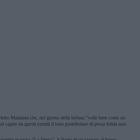
Pietro Malalana che, nel giorno della befana “volle bere come un
 capire da questi estratti il tono postribolare di prosa fetida non
 poema in prosa “La Verna”, il diario di un viaggio al luogo