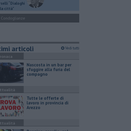
selli “Dialoghi
la città"
Condoglianze
imi articoli
Vedi tutti
ronaca
Nascosta in un bar per
sfuggire alla furia del
compagno
ttualità
​Tutte le offerte di
lavoro in provincia di
Arezzo
ttualità