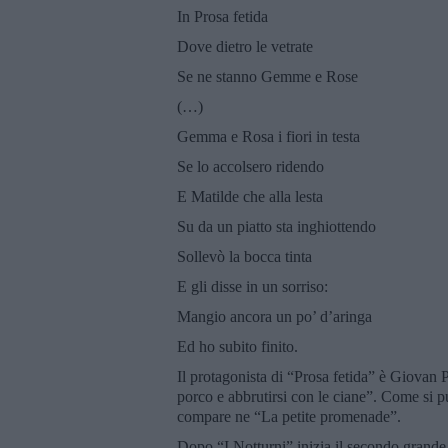
In Prosa fetida
Dove dietro le vetrate
Se ne stanno Gemme e Rose
(…)
Gemma e Rosa i fiori in testa
Se lo accolsero ridendo
E Matilde che alla lesta
Su da un piatto sta inghiottendo
Sollevò la bocca tinta
E gli disse in un sorriso:
Mangio ancora un po’ d’aringa
Ed ho subito finito.
Il protagonista di “Prosa fetida” è Giovan 
porco e abbrutirsi con le ciane”. Come si può
compare ne “La petite promenade”.
Dopo “I Notturni” inizia il secondo grande