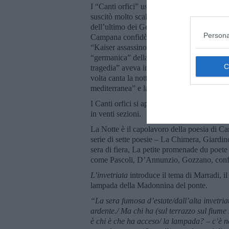
I “Canti orfici” uscirono proprio quando ne
suscitò molto scalpore il sottotitolo del
libr
dell’ultimo dei Germani in Italia) e ancor 
Persona
Campana confidò che la dedica era stata la r
“Kaiser assassino”. Ma, come nota Benevent
“germanica” della sua poetica, che era fond
tragedia” aveva indicato nel “dionisiaco” e 
volta canta la notte “barbara”, “mistica”, “
mediterranea” e la luminosità della “notte t
I Canti orfici si aprono con
La Notte
che è 
in venti sezioni.
La Notte è il capolavoro della poesia di Cam
serie di sette poesie – La Chimera, Giardino
sera di fiera, La petite promenade du poete
come Pascoli, D’Annunzio, Gozzano, confe
L’invetriata
introduce il tema di Marradi, i
lampada della Madonnina del ponte.
“La sera fumosa d’estate/dall’alta invetria
ardente./ Ma chi ha (sul terrazzo sul fiu
è chi è che ha acceso/ la lampada? – c’è n