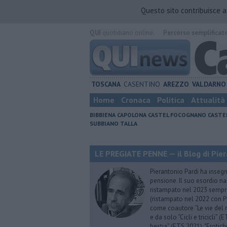
Questo sito contribuisce 
QUI
quotidiano online.
Percorso semplificat
TOSCANA
CASENTINO
AREZZO
VALDARNO
Home
Cronaca
Politica
Attualità
BIBBIENA
CAPOLONA
CASTEL FOCOGNANO
CASTE
SUBBIANO
TALLA
LE PREGIATE PENNE — il Blog di Pier
Pierantonio Pardi ha insegna
pensione. Il suo esordio na
ristampato nel 2023 sempre
(ristampato nel 2022 con P
come coautore “Le vie del m
e da solo “Cicli e tricicli”
bestia” (ETS 2021), "Erotich