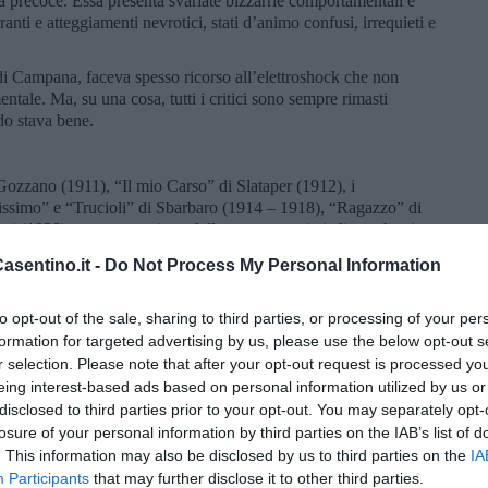
precoce. Essa presenta svariate bizzarrie comportamentali e
nti e atteggiamenti nevrotici, stati d’animo confusi, irrequieti e
i di Campana, faceva spesso ricorso all’elettroshock che non
entale. Ma, su una cosa, tutti i critici sono sempre rimasti
do stava bene.
 Gozzano (1911), “Il mio Carso” di Slataper (1912), i
issimo” e “Trucioli” di Sbarbaro (1914 – 1918), “Ragazzo” di
zzi (1920) sono espressione della nuova poesia italiana che si
. Ma anche rispetto a queste opere i “Canti orfici” sono un
sentino.it -
Do Not Process My Personal Information
icum nella storia della poesia italiana.”
[1]
mpana ha letto in lingua originale ( Campana conosceva cinque
to opt-out of the sale, sharing to third parties, or processing of your per
le aveva letto gli scrittori francesi, inglesi, spagnoli.
formation for targeted advertising by us, please use the below opt-out s
i fonda l’orfismo di Campana, la sua concezione della poesia
r selection. Please note that after your opt-out request is processed y
 in sintonia col cosmo, al di là del tempo e dello spazio. Il suo
eing interest-based ads based on personal information utilized by us or
 ma ama alla stessa maniera Rimbaud, Baudelaire, Laforgue, Poe
disclosed to third parties prior to your opt-out. You may separately opt-
ba” Campana si portava sempre appresso. Ma presenti,
losure of your personal information by third parties on the IAB’s list of
i anche influenze di Carducci, Pascoli e D’Annunzio, oltreché
. This information may also be disclosed by us to third parties on the
IA
nto, Leonardo, Raffaello e Michelangelo.
Participants
that may further disclose it to other third parties.