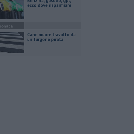
​Benzina, gasolio, gpl,
ecco dove risparmiare
ronaca
Cane muore travolto da
un furgone pirata