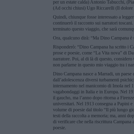
per un estate calda) Antonio Tabucchi, (Pia
(Ad occhi chiusi) Ugo Riccarelli (Il dolore 
Quindi, chiunque fosse interessato a leggere
continuerò il racconto sui narratori toscani. 
terminato questo viaggio, che sarà comunq
Ora, qualcuno dirà: “Ma Dino Campana è un
Risponderò: “Dino Campana ha scritto i Can
prose e poesie, come “La Vita nova” di Da
narratore. Poi, al di là di questo, consider
non parlarne in questo mio viaggio tra i nar
Dino Campana nasce a Marradi, un paese del
dall’adolescenza diversi turbamenti psichi
internamento nel manicomio di Imola nel 190
vagabondaggi in Italia e in Europa. Nel 1918
il gaucho, ma l’anno dopo ritorna a Firenze
universitari. Nel 1913 consegna a Papini e S
volume di poesie dal titolo “Il più lungo gi
testi della raccolta a memoria; ma, anni dop
di verificare che nella riscrittura Campana
poesie.