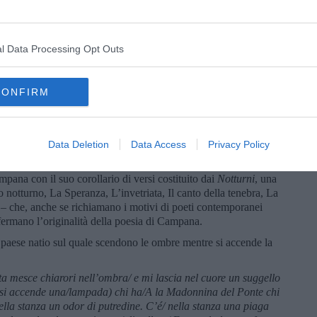
ll’aprile 1914 scoppiava la grande guerra. In tale circostanza
o Die tragödie des letzen Germanen in Italien (
la Tragedia
più la dedica “A Guglielmo II imperatore dei Germani”. A Soffici
l Data Processing Opt Outs
eazione a tutti quegli idioti di Marradi che parlavano del
o: “ La ragione era più profonda e risaliva alla sostanza
ata sul pensiero di Nietzsche. Se l’autore de “La nascita della
CONFIRM
nell’ “apollineo” gli stati originali della poesia, Campana a sua
mitica”, “primordiale”, e insieme vagheggia la “notturna estate
irrena”.
[2]
suddivisa in tre parti – La Notte, Il viaggio e il ritorno, Fine – e
Data Deletion
Data Access
Privacy Policy
pana con il suo corollario di versi costituito dai
Notturni
, una
 notturno, La Speranza, L’invetriata, Il canto della tenebra, La
 – che, anche se richiamano i motivi di poeti contemporanei
rmano l’originalità della poesia di Campana.
l paese natio sul quale scendono le ombre mentre si accende la
ta mesce chiarori nell’ombra/ e mi lascia nel cuore un suggello
me si accende una/lampada) chi ha/A la Madonnina del Ponte chi
ella stanza un odor di putredine. C’é/ nella stanza una piaga