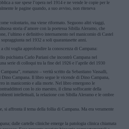
ubblica a sue spese l’opera nel 1914 e ne vende le copie per le
tealmente le pagine quando, a suo avviso, non riteneva
come volontario, ma viene riformato. Seguono altri viaggi,
ltuosa storia d’amore con la poetessa Sibilla Aleramo, che
ne, l’ultimo e definitivo internamento nel manicomio di Castel
sopraggiunta nel 1932 a soli quarantasette anni.
e a chi voglia approfondire la conoscenza di Campana:
o psichiatra Carlo Pariani che incontrò Campana nel
a serie di colloqui tra la fine del 1926 e l’aprile del 1930
 Campana”, romanzo – verità scritto da Sebastiano Vassalli,
di Dino Campana. Il libro segue le vicende di Dino Campana,
vero in manicomio e alla morte. Nel libro emergono le
ontraddittori con lo zio maestro, il clima soffocante della
mbienti intellettuali, la relazione con Sibilla Aleramo e le ombre
.
rse, si affronta il tema della follia di Campana. Ma era veramente
ana; dalle cartelle cliniche emerge la patologia clinica chiamata