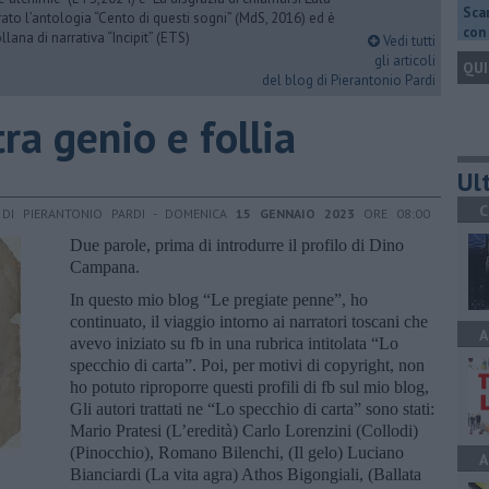
Scar
urato l’antologia “Cento di questi sogni” (MdS, 2016) ed è
con 
llana di narrativa “Incipit” (ETS)
Vedi tutti
gli articoli
QUI
del blog di Pierantonio Pardi
ra genio e follia
Ult
C
DI PIERANTONIO PARDI - DOMENICA
15 GENNAIO 2023
ORE 08:00
Due parole, prima di introdurre il profilo di Dino
Campana.
In questo mio blog “Le pregiate penne”, ho
continuato, il viaggio intorno ai narratori toscani che
A
avevo iniziato su fb in una rubrica intitolata “Lo
specchio di carta”. Poi, per motivi di copyright, non
ho potuto riproporre questi profili di fb sul mio blog,
Gli autori trattati ne “Lo specchio di carta” sono stati:
Mario Pratesi (L’eredità) Carlo Lorenzini (Collodi)
(Pinocchio), Romano Bilenchi, (Il gelo) Luciano
A
Bianciardi (La vita agra) Athos Bigongiali, (Ballata