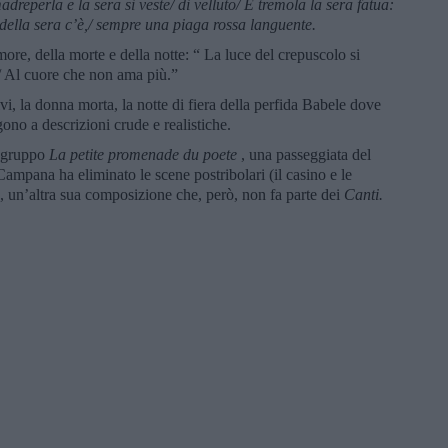
adreperla e la sera si veste/ di velluto/ E tremola la sera fatua:
 della sera c’è,/ sempre una piaga rossa languente.
more, della morte e della notte: “ La luce del crepuscolo si
a / Al cuore che non ama più.”
i, la donna morta, la notte di fiera della perfida Babele dove
no a descrizioni crude e realistiche.
l gruppo
La petite promenade du poete
, una passeggiata del
 Campana ha eliminato le scene postribolari (il casino e le
, un’altra sua composizione che, però, non fa parte dei
Canti.