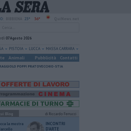
23°
36°
O:
BIBBIENA
QuiNews.net
rdì
07 Agosto 2026
SA
PISTOIA
LUCCA
MASSA CARRARA
ste
Animali
Pubblicità
Contatti
RAGGIOLO
POPPI
PRATOVECCHIO-STIA
ui Blog
di Riccardo Ferrucci
INCONTRI
ucca la mostra
D'ARTE
Marcello