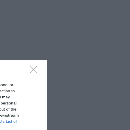
sonal or
ection to
ou may
 personal
out of the
 downstream
B’s List of