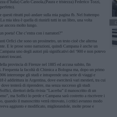
zza d’Italia) Carlo Cassola,(Paura e tristezza) Federico Tozzi,
perfetto).
 questi ritratti può andare sulla mia pagina fb. Nel frattempo
La mia idea è quella di riunirli tutti in un libro, una volta
C
ue ancora molto lungo.
 poeta! Che c’entra con i narratori?”
ti Orfici che sono un prosimetro, un testo cioè che alterna
nte. E le prose sono narrazioni, quindi Campana è anche un
o Campana uno degli autori più significativi del ‘900 e non potevo
ratori toscani.
la provincia di Firenze nel 1885 ed accusa subito, fin
ci. Frequenta la facoltà di Chimica a Bologna ma, dopo un primo
6 interrompe gli studi e intraprende una serie di viaggi e
 è addirittura in Argentina, dove eserciterà vari mestieri, tra cui
 dove tenterà di riprendere, ma senza successo gli studi
offici, direttori della rivista “Lacerba” il manoscritto di un
orno”, ma Soffici lo perde e Campana sarà costretto a riscrivere i
o, quando il manoscritto verrà ritrovato, i critici avranno modo
 aveva aggiunto e modificato, migliorandole, molte prose e