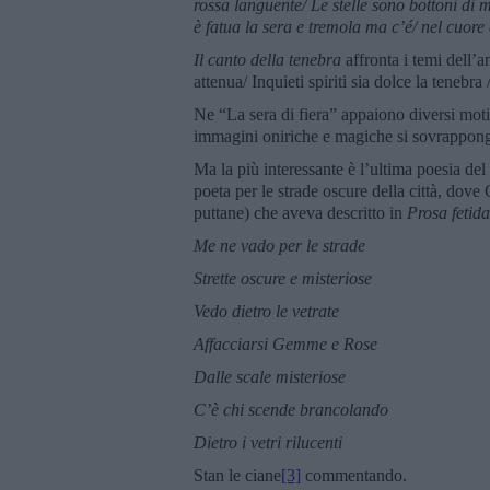
rossa languente/ Le stelle sono bottoni di m
è fatua la sera e tremola ma c’é/ nel cuore
Il canto della tenebra
affronta i temi dell’a
attenua/ Inquieti spiriti sia dolce la tenebr
Ne “La sera di fiera” appaiono diversi motiv
immagini oniriche e magiche si sovrappongo
Ma la più interessante è l’ultima poesia de
poeta per le strade oscure della città, dove
puttane) che aveva descritto in
Prosa fetida
Me ne vado per le strade
Strette oscure e misteriose
Vedo dietro le vetrate
Affacciarsi Gemme e Rose
Dalle scale misteriose
C’è chi scende brancolando
Dietro i vetri rilucenti
Stan le ciane
[3]
commentando.