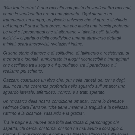
"Vita fronte retro" è una raccolta composta da ventiquattro racconti,
come le ventiquattro ore di una giornata. Ogni storia è un
frammento, un lampo, un piccolo universo che si apre e si chiude
nel tempo di una lettura breve, ma che lascia una traccia profonda.
Le voci e i personaggi che si alternano – talvolta esili, talvolta
incisivi – ci parlano della condizione umana attraverso dettagli
minimi, scarti improvvisi, rivelazioni intime.
Ci sono storie d’amore e di solitudine, di fallimento e resistenza, di
memoria e identità, ambientate in luoghi riconoscibili o immaginari,
che oscillano tra il sogno e il quotidiano, tra il paradosso e il
realismo più schietto.
Gazzarri costruisce un libro che, pur nella varietà dei toni e degli
stili, trova una coerenza profonda nello sguardo sull’umano: uno
sguardo laterale, affettuoso, ironico, e a tratti spietato.
Un “mosaico della nostra condizione umana”, come lo definisce
l’editrice Sara Ferraioli, “che tiene insieme la fragilità e la bellezza,
l’attimo e la cicatrice, l’assurdo e la grazia”.
Tra le pagine si muove una folla silenziosa di personaggi: chi
aspetta, chi cerca, chi torna, chi non ha mai avuto il coraggio di
partire. E ogni racconto è come una finestra affacciata sulla soglia