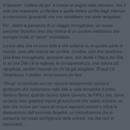
Il racconto “Lettere da qui” è invece un pugno nello stomaco, non il
solo che riceverete: si riferisce a quelle lettere scritte dagli internati
in manicomio ignorando che non sarebbero mai state recapitate.
Poi , dietro la parvenza di un viaggio immaginario, un nuovo
percorso filosofico teso alla ricerca di un confine metaforico che
somiglia molto al “varco” montaliano:
L’unica idea che mi sono fatto è che soltanto io, in questa parte di
mondo, sono alla ricerca del confine. Confine, cioè fine condivisa.
Una linea immaginaria, spessore zero, che divide il Diquà dal Dilà.
Io so che Dilà c’è la ragione, la consapevolezza, una natura più
rigogliosa, sentieri tracciati da chi ha già sbagliato. Di quà c’è
l’incertezza, il dubbio, errori ancora da fare.
“Dirupi” si conclude con tre racconti decisamente comici e
grotteschi che richiamano nello stile e nelle tematiche il primo
Stefano Benni, quando faceva ridere davvero: la FIPILI che, come
un buco nero galattico ingoia gli sventurati che osano entrarci, un
tizio che muore per mano di cinque aspiranti omicidi e infine la
disavventura dell’avvocato Angelini, un microdramma che si
consuma nel cesso dell’Agenzia delle entrate, ma che non vi
racconterò …