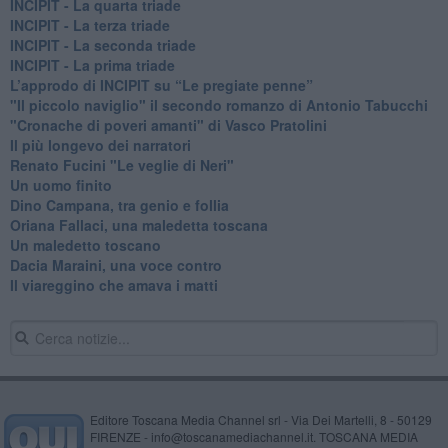
INCIPIT - La quarta triade
INCIPIT - La terza triade
INCIPIT - La seconda triade
INCIPIT - La prima triade
L’approdo di INCIPIT su “Le pregiate penne”
​"Il piccolo naviglio" il secondo romanzo di Antonio Tabucchi
​"Cronache di poveri amanti" di Vasco Pratolini
​Il più longevo dei narratori
Renato Fucini "Le veglie di Neri"
Un uomo finito
​Dino Campana, tra genio e follia
​Oriana Fallaci, una maledetta toscana
​Un maledetto toscano
​Dacia Maraini, una voce contro
​Il viareggino che amava i matti
Editore Toscana Media Channel srl - Via Dei Martelli, 8 - 50129
FIRENZE - info@toscanamediachannel.it. TOSCANA MEDIA