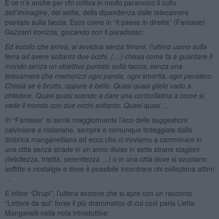
E ce n’è anche per chi coltiva in modo paranoico il culto
dell’immagine, dei selfie, della dipendenza dalle telecamere
piantate sulla faccia. Ecco come in “Il paese in diretta” (Fantasie)
Gazzarri ironizza, giocando con il paradosso:
Ed eccolo che arriva, si avvicina senza timore, l’ultimo uomo sulla
terra ad avere soltanto due occhi. (…) chissà come fa a guardare il
mondo senza un obiettivo puntato sulla faccia, senza una
telecamera che memorizzi ogni parola, ogni smorfia, ogni pensiero.
Chissà se è brutto, oppure è bello. Quasi quasi glielo vado a
chiedere. Quasi quasi scendo a dare una controllatina a come si
vede il mondo con due occhi soltanto. Quasi quasi …
In “Fantasie” si sente maggiormente l’eco delle suggestioni
calviniane e rodariane, sempre e comunque tinteggiate dalla
timbrica manganelliana ed ecco che ci troviamo a camminare in
una città senza strade in un anno diviso in sette strane stagioni
(felicitezza, tristità, serenitezza …) o in una città dove si svuotano
soffitte e nostalgie e dove è possibile incontrare chi colleziona attimi
…
E infine “Dirupi”, l’ultima sezione che si apre con un racconto
“Lettere da qui” forse il più drammatico di cui così parla Lietta
Manganelli nella nota introduttiva: