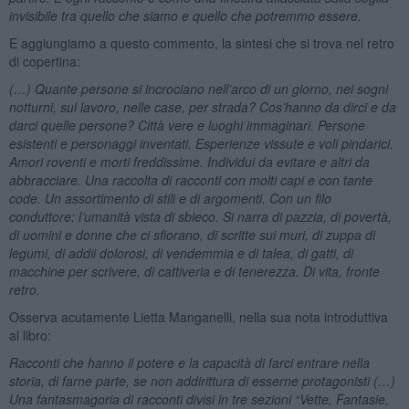
invisibile tra quello che siamo e quello che potremmo essere.
E aggiungiamo a questo commento, la sintesi che si trova nel retro
di copertina:
(…) Quante persone si incrociano nell’arco di un giorno, nei sogni
notturni, sul lavoro, nelle case, per strada? Cos’hanno da dirci e da
darci quelle persone? Città vere e luoghi immaginari. Persone
esistenti e personaggi inventati. Esperienze vissute e voli pindarici.
Amori roventi e morti freddissime. Individui da evitare e altri da
abbracciare. Una raccolta di racconti con molti capi e con tante
code. Un assortimento di stili e di argomenti. Con un filo
conduttore: l’umanità vista di sbieco. Si narra di pazzia, di povertà,
di uomini e donne che ci sfiorano, di scritte sui muri, di zuppa di
legumi, di addii dolorosi, di vendemmia e di talea, di gatti, di
macchine per scrivere, di cattiveria e di tenerezza. Di vita, fronte
retro.
Osserva acutamente Lietta Manganelli, nella sua nota introduttiva
al libro:
Racconti che hanno il potere e la capacità di farci entrare nella
storia, di farne parte, se non addirittura di esserne protagonisti (…)
Una fantasmagoria di racconti divisi in tre sezioni “Vette, Fantasie,