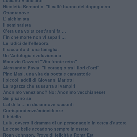
​Luciano Bianciardi
​Nicoletta Bernardini "Il caffè buono del dopoguerra
​Ottantanove
​L’ alchimista
Il seminarista
​C’era una volta cent’anni fa …
​Fin che morte non vi separi …
​Le radici dell’elleboro.
​Il racconto di una famiglia.
Un ‘Antologia rivoluzionaria
​Maurizio Gazzarri "Vita fronte retro"
​Alessandra Favati "Il coraggio tra i fiori d’orti"
​Pino Masi, una vita da poeta e cantastorie
​I piccoli addii di Giovanni Mariotti
​La ragazza che sussurra ai vampiri
​Anonimo veneziano? No! Anonimo vecchianese!
​Sei pisano se
​L’al di là … in diciannove racconti
Corrispondenze/coincidenze
Il bidello
Lulù, ovvero il dramma di un personaggio in cerca d'autore
Le cose belle accadono sempre in estate
Roan Johnson, Prove di felicità a Roma Est