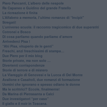
Piero Pancanti, L’albero delle nespole
Re Capaneo e Guidino del grande Fratello
La ricreazione è finita
​L’Alfabeto a memoria, l’ultimo romanzo di “Incipit"
​Stregati!
L’universo scuola: il racconto tragicomico di due superstiti
Cotronei e Bosco
Di cosa parliamo quando parliamo d’amore
Arrivederci Pisa !
​“Ahi Pisa, vituperio de le genti”
Freschi, anzi freschissimi di stampa…
​Due Piero per il mio blog
​Storie private, ma non solo …
Divertenti corrispondenze
Storie di terrore e di mistero
La Viareggio di Genovesi e la Lucca di Del Monte
Avallone e Casaltoli, due romanzi di formazione
​Uomini che ignorano e spesso odiano le donne
Ma le scrittrici? Eccole, finalmente!
Da Marina di Pietrasanta a Calci
​Due investigatori “per caso”
​Il giallo e il noir in Toscana.