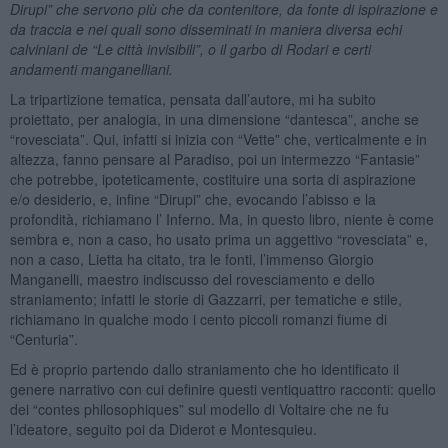
Dirupi” che servono più che da contenitore, da fonte di ispirazione e
da traccia e nei quali sono disseminati in maniera diversa echi
calviniani de “Le città invisibili”, o il garb
o
di Rodari e certi
andamenti manganelliani.
La tripartizione tematica, pensata dall’autore, mi ha subito
proiettato, per analogia, in una dimensione “dantesca”, anche se
“rovesciata”. Qui, infatti si inizia con “Vette” che, verticalmente e in
altezza, fanno pensare al Paradiso, poi un intermezzo “Fantasie”
che potrebbe, ipoteticamente, costituire una sorta di aspirazione
e/o desiderio, e, infine “Dirupi” che, evocando l’abisso e la
profondità, richiamano l’ Inferno. Ma, in questo libro, niente è come
sembra e, non a caso, ho usato prima un aggettivo “rovesciata” e,
non a caso, Lietta ha citato, tra le fonti, l’immenso Giorgio
Manganelli, maestro indiscusso del rovesciamento e dello
straniamento; infatti le storie di Gazzarri, per tematiche e stile,
richiamano in qualche modo i cento piccoli romanzi fiume di
“Centuria”.
Ed è proprio partendo dallo straniamento che ho identificato il
genere narrativo con cui definire questi ventiquattro racconti: quello
dei “contes philosophiques” sul modello di Voltaire che ne fu
l’ideatore, seguito poi da Diderot e Montesquieu.