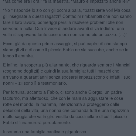
“Ma come era l’ora!” fa la maestra. “Mauro è impazzito anche lei?”
“No “ risponde lo zio con gli occhi a palla, “pazzi siete voi! Ma cosa
gli insegnate a questi ragazzi? Contadini rimbambiti che non sanno
fare il loro lavoro, pomeriggi persi a risolvere problemi che non
servono a nulla. Qua invece di andare avanti si va indietro, una
volta si sapevano tante cose e ora non sanno più un cazzo. (…)”
Ecco, già da questo primo assaggio, si può capire di che stampo
siano gli zii e di come il piccolo Fabio ne sia succube, anche se in
fondo li ammira.
E infine, la scoperta più allarmante, che riguarda sempre i Mancini
(cognome degli zii) e quindi la sua famiglia: tutti i maschi che
arrivano a quarant’anni senza sposarsi impazziscono e infatti i suoi
nonni – zii sono lì a testimoniarlo.
Per fortuna, accanto a Fabio, ci sono anche Giorgio, un padre
taciturno, ma affettuoso, che con le mani sa aggiustare le cose
rotte del mondo, la mamma, intenzionata a proteggerlo dalle
delusioni della vita, una nonna che comanda tutti e una ragazzina
molto saggia che va in giro vestita da coccinella e di cui il piccolo
Fabio si innamorerà perdutamente.
Insomma una famiglia caotica e gigantesca.