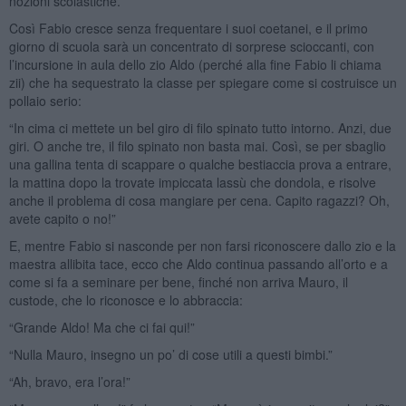
nozioni scolastiche.
Così Fabio cresce senza frequentare i suoi coetanei, e il primo
giorno di scuola sarà un concentrato di sorprese scioccanti, con
l’incursione in aula dello zio Aldo (perché alla fine Fabio li chiama
zii) che ha sequestrato la classe per spiegare come si costruisce un
pollaio serio:
“In cima ci mettete un bel giro di filo spinato tutto intorno. Anzi, due
giri. O anche tre, il filo spinato non basta mai. Così, se per sbaglio
una gallina tenta di scappare o qualche bestiaccia prova a entrare,
la mattina dopo la trovate impiccata lassù che dondola, e risolve
anche il problema di cosa mangiare per cena. Capito ragazzi? Oh,
avete capito o no!”
E, mentre Fabio si nasconde per non farsi riconoscere dallo zio e la
maestra allibita tace, ecco che Aldo continua passando all’orto e a
come si fa a seminare per bene, finché non arriva Mauro, il
custode, che lo riconosce e lo abbraccia:
“Grande Aldo! Ma che ci fai qui!”
“Nulla Mauro, insegno un po’ di cose utili a questi bimbi.”
“Ah, bravo, era l’ora!”