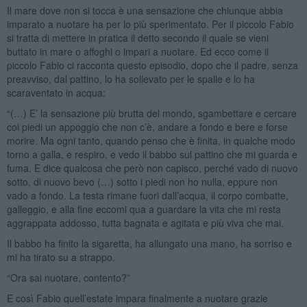
Il mare dove non si tocca è una sensazione che chiunque abbia
imparato a nuotare ha per lo più sperimentato. Per il piccolo Fabio
si tratta di mettere in pratica il detto secondo il quale se vieni
buttato in mare o affoghi o impari a nuotare. Ed ecco come il
piccolo Fabio ci racconta questo episodio, dopo che il padre, senza
preavviso, dal pattino, lo ha sollevato per le spalle e lo ha
scaraventato in acqua:
“(…) E’ la sensazione più brutta del mondo, sgambettare e cercare
coi piedi un appoggio che non c’è, andare a fondo e bere e forse
morire. Ma ogni tanto, quando penso che è finita, in qualche modo
torno a galla, e respiro, e vedo il babbo sul pattino che mi guarda e
fuma. E dice qualcosa che però non capisco, perché vado di nuovo
sotto, di nuovo bevo (…) sotto i piedi non ho nulla, eppure non
vado a fondo. La testa rimane fuori dall’acqua, il corpo combatte,
galleggio, e alla fine eccomi qua a guardare la vita che mi resta
aggrappata addosso, tutta bagnata e agitata e più viva che mai.
Il babbo ha finito la sigaretta, ha allungato una mano, ha sorriso e
mi ha tirato su a strappo.
“Ora sai nuotare, contento?”
E così Fabio quell’estate impara finalmente a nuotare grazie