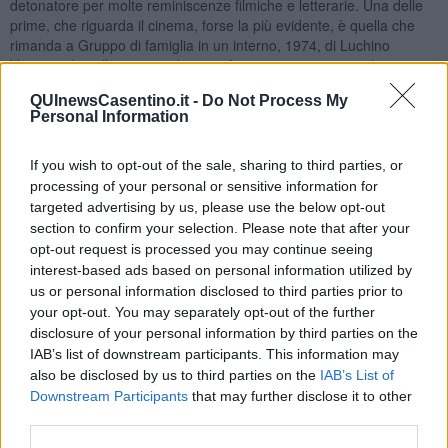
detonatore per molte reminiscenze filmiche e letterarie. Una delle
prime, che riguarda il cinema, forse la più evidente, è quella che
rimanda a Gruppo di famiglia in un interno, 1974, di Luchino
Visconti, dove l’esistenza di un professore statunitense, che vive tra
libri e quadri nella sua casa in un antico palazzo di Roma, viene
QUInewsCasentino.it -
Do Not Process My
improvvisamente turbata dall’apparizione della marchesa Bianca
Personal Information
Brumonti che riesce a farsi affittare dal professore l’appartamento
al piano di sopra per darlo al suo giovane amante Konrad, dando
vita così ad una serie di eventi che avranno un epilogo drammatico.
If you wish to opt-out of the sale, sharing to third parties, or
processing of your personal or sensitive information for
Una situazione analoga, ma meno drammatica, capita al Berti,
targeted advertising by us, please use the below opt-out
bizzarro cineasta lucchese, protagonista di questo romanzo, che
section to confirm your selection. Please note that after your
trascorre il suo tempo in modo claustrofobico nell’antica casa dei
opt-out request is processed you may continue seeing
genitori, circondato da vecchi cimeli e costose attrezzature del
interest-based ads based on personal information utilized by
cinema e dove coltiva la passione per il jazz, in particolare per
us or personal information disclosed to third parties prior to
Miles Davis e Chet Baker, che di Lucca conobbe il carcere.
your opt-out. You may separately opt-out of the further
Come il Vitangelo Moscarda di Uno, nessuno e centomila, Berti
disclosure of your personal information by third parties on the
campa di rendita e quindi può permettersi di coltivare il suo hobby
IAB’s list of downstream participants. This information may
di girare cortometraggi che poi non vede nessuno. Ma, a differenza
also be disclosed by us to third parties on the
IAB’s List of
del Gengè pirandelliano che vuole liberarsi dalle “forme” che gli altri
Downstream Participants
that may further disclose it to other
gli hanno imposto per ritrovare la propria identità, il Berti insegue e
third parties.
cattura le forme (le persone) per renderle protagoniste dei suoi
film; le cattura per strada, al bar… dovunque.