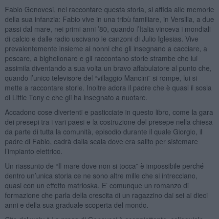
Fabio Genovesi, nel raccontare questa storia, si affida alle memorie
della sua infanzia: Fabio vive in una tribù familiare, in Versilia, a due
passi dal mare, nei primi anni ’80, quando l’Italia vinceva i mondiali
di calcio e dalle radio uscivano le canzoni di Julio Iglesias. Vive
prevalentemente insieme ai nonni che gli insegnano a cacciare, a
pescare, a bighellonare e gli raccontano storie strambe che lui
assimila diventando a sua volta un bravo affabulatore al punto che,
quando l’unico televisore del “villaggio Mancini” si rompe, lui si
mette a raccontare storie. Inoltre adora il padre che è quasi il sosia
di Little Tony e che gli ha insegnato a nuotare.
Accadono cose divertenti e pasticciate in questo libro, come la gara
dei presepi tra i vari paesi e la costruzione del presepe nella chiesa
da parte di tutta la comunità, episodio durante il quale Giorgio, il
padre di Fabio, cadrà dalla scala dove era salito per sistemare
l’impianto elettrico.
Un riassunto de “Il mare dove non si tocca” è impossibile perché
dentro un’unica storia ce ne sono altre mille che si intrecciano,
quasi con un effetto matrioska. E’ comunque un romanzo di
formazione che parla della crescita di un ragazzino dai sei ai dieci
anni e della sua graduale scoperta del mondo.