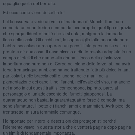
eguaglia quella del berretto.
Ed ecco come viene descritta lei:
Lui la osserva e vede un volto di madonna di Munch, illuminato
come da un neon freddo o come da luce propria, quel tipo di grazia
che sgorga didentro tant’è che la si nota, malgrado la lampada
fioca delle scale. Gli occhi neri, le sopracciglia folte ancor più nere.
Labbra socchiuse a recuperare un poco il fiato perso nella salita e
pronte a dir qualcosa. Il naso piccolo e diritto respira adagiato in un
campo di efelidi che danno alla donna il tocco della giovinezza
imperitura che pure non è. Corpo nel pieno delle forze, sì, ma avrà
forse trentacinque anni, che hanno trattenuto l’età più dolce in tanti
particolari, nelle braccia esili e lunghe, nelle mani, nella
pigmentazione dei capelli, nei fianchi, nell’ovale del viso, ma anche
nel modo in cui questi tratti si compongono, ispirato, pare, al
personaggio di un’adolescente dei fumetti giapponesi. La
quarantadue non basta, la quarantaquattro forse è comoda, ma
sono sfumature. Il petto e i fianchi ampi e mammiferi. Avrà piedi del
trentasette, misura femminile comunque.
Ho riportato per intero le descrizioni dei protagonisti perché
l’elemento visivo in questa storia che diventerà pagina dopo pagina
un film è di fondamentale importanza.