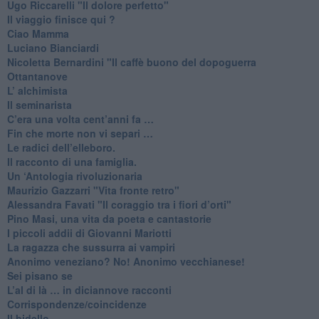
Ugo Riccarelli "Il dolore perfetto"
​Il viaggio finisce qui ?
​Ciao Mamma
​Luciano Bianciardi
​Nicoletta Bernardini "Il caffè buono del dopoguerra
​Ottantanove
​L’ alchimista
Il seminarista
​C’era una volta cent’anni fa …
​Fin che morte non vi separi …
​Le radici dell’elleboro.
​Il racconto di una famiglia.
Un ‘Antologia rivoluzionaria
​Maurizio Gazzarri "Vita fronte retro"
​Alessandra Favati "Il coraggio tra i fiori d’orti"
​Pino Masi, una vita da poeta e cantastorie
​I piccoli addii di Giovanni Mariotti
​La ragazza che sussurra ai vampiri
​Anonimo veneziano? No! Anonimo vecchianese!
​Sei pisano se
​L’al di là … in diciannove racconti
Corrispondenze/coincidenze
Il bidello