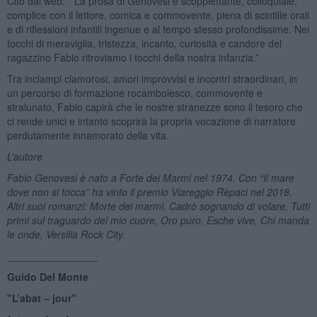
Cito dal web: “ La prosa di Genovesi è scoppiettante, colloquiale,
complice con il lettore, comica e commovente, piena di scintille orali
e di riflessioni infantili ingenue e al tempo stesso profondissime. Nei
tocchi di meraviglia, tristezza, incanto, curiosità e candore del
ragazzino Fabio ritroviamo i tocchi della nostra infanzia.”
Tra inciampi clamorosi, amori improvvisi e incontri straordinari, in
un percorso di formazione rocambolesco, commovente e
stralunato, Fabio capirà che le nostre stranezze sono il tesoro che
ci rende unici e intanto scoprirà la propria vocazione di narratore
perdutamente innamorato della vita.
L’autore
Fabio Genovesi è nato a Forte dei Marmi nel 1974.
Con “Il mare
dove non si tocca” ha vinto il premio Viareggio Rèpaci nel 2018.
Altri suoi romanzi: Morte dei marmi, Cadrò sognando di volare, Tutti
primi sul traguardo del mio cuore, Oro puro, Esche vive, Chi manda
le onde, Versilia Rock City.
________________
Guido Del Monte
"L’abat – jour"