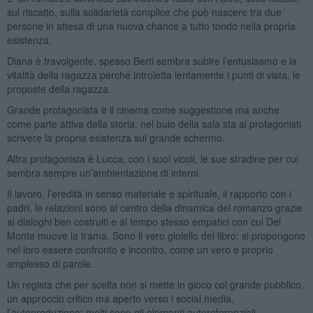
sul riscatto, sulla solidarietà complice che può nascere tra due
persone in attesa di una nuova chance a tutto tondo nella propria
esistenza.
Diana è travolgente, spesso Berti sembra subire l’entusiasmo e la
vitalità della ragazza perché introietta lentamente i punti di vista, le
proposte della ragazza.
Grande protagonista è il cinema come suggestione ma anche
come parte attiva della storia: nel buio della sala sta ai protagonisti
scrivere la propria esistenza sul grande schermo.
Altra protagonista è Lucca, con i suoi vicoli, le sue stradine per cui
sembra sempre un’ambientazione di interni.
Il lavoro, l’eredità in senso materiale e spirituale, il rapporto con i
padri, le relazioni sono al centro della dinamica del romanzo grazie
ai dialoghi ben costruiti e al tempo stesso empatici con cui Del
Monte muove la trama. Sono il vero gioiello del libro: si propongono
nel loro essere confronto e incontro, come un vero e proprio
amplesso di parole.
Un regista che per scelta non si mette in gioco col grande pubblico,
un approccio critico ma aperto verso i social media,
l’autoproduzione: molti sono gli elementi autoreferenziali