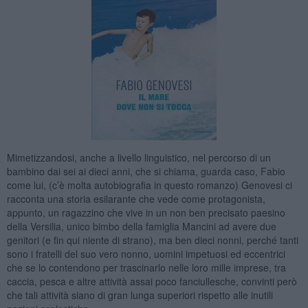
Mimetizzandosi, anche a livello linguistico, nel percorso di un
bambino dai sei ai dieci anni, che si chiama, guarda caso, Fabio
come lui, (c’è molta autobiografia in questo romanzo) Genovesi ci
racconta una storia esilarante che vede come protagonista,
appunto, un ragazzino che vive in un non ben precisato paesino
della Versilia, unico bimbo della famiglia Mancini ad avere due
genitori (e fin qui niente di strano), ma ben dieci nonni, perché tanti
sono i fratelli del suo vero nonno, uomini impetuosi ed eccentrici
che se lo contendono per trascinarlo nelle loro mille imprese, tra
caccia, pesca e altre attività assai poco fanciullesche, convinti però
che tali attività siano di gran lunga superiori rispetto alle inutili