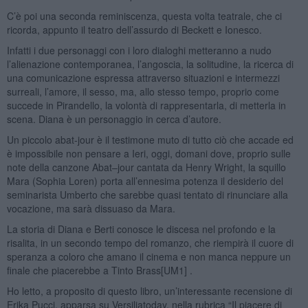
C’è poi una seconda reminiscenza, questa volta teatrale, che ci
ricorda, appunto il teatro dell’assurdo di Beckett e Ionesco.
Infatti i due personaggi con i loro dialoghi metteranno a nudo
l’alienazione contemporanea, l’angoscia, la solitudine, la ricerca di
una comunicazione espressa attraverso situazioni e intermezzi
surreali, l’amore, il sesso, ma, allo stesso tempo, proprio come
succede in Pirandello, la volontà di rappresentarla, di metterla in
scena. Diana è un personaggio in cerca d’autore.
Un piccolo abat-jour è il testimone muto di tutto ciò che accade ed
è impossibile non pensare a Ieri, oggi, domani dove, proprio sulle
note della canzone Abat–jour cantata da Henry Wright, la squillo
Mara (Sophia Loren) porta all’ennesima potenza il desiderio del
seminarista Umberto che sarebbe quasi tentato di rinunciare alla
vocazione, ma sarà dissuaso da Mara.
La storia di Diana e Berti conosce le discesa nel profondo e la
risalita, in un secondo tempo del romanzo, che riempirà il cuore di
speranza a coloro che amano il cinema e non manca neppure un
finale che piacerebbe a Tinto Brass[UM1] .
Ho letto, a proposito di questo libro, un’interessante recensione di
Erika Pucci, apparsa su Versiliatoday, nella rubrica “Il piacere di