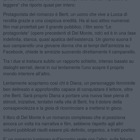
leggere” che riporto quasi per intero:
Protagonista del romanzo è Berti, un uomo che vive a Lucca di
rendita grazie a una cospicua eredità. Ha al suo attivo numerosi
film mai proiettati per il grande pubblico, i film sono “Le
protagoniste” (opere precedenti di Del Monte, ndr) ed è in una fase
indefinita, stanca, quasi apatica dell’esistenza. Un giorno suona il
suo campanello una giovane donna che ai tempi dell’amicizia su
Facebook, chiede le amicizie suonando direttamente il campanello.
Tra i due si instaura subito un rapporto schietto, intenso basato su
dialoghi serrati, densi in cui lentamente l’uno scopre il proprio
mondo interiore all’altro.
Lentamente scopriamo così chi è Diana, un personaggio femminile
ben delineato e approfondito capace di conquistare il lettore, oltre
che Berti. Sarà proprio Diana a portare una nuova fase piena di
stimoli, iniziative, tentativi nella vita di Berti, fra il dolore della
consapevolezza e la gioia di ricominciare a mettersi in gioco.
Il libro di Del Monte è un romanzo complesso che si posiziona
ancora un volta tra narrativa e film, sebbene rispetto agli altri
volumi pubblicati risulti essere più definito, organico, a tratti poetico.
E’ un romanzo luminoso sull’incontro reale con l’altro, sulla fiducia,