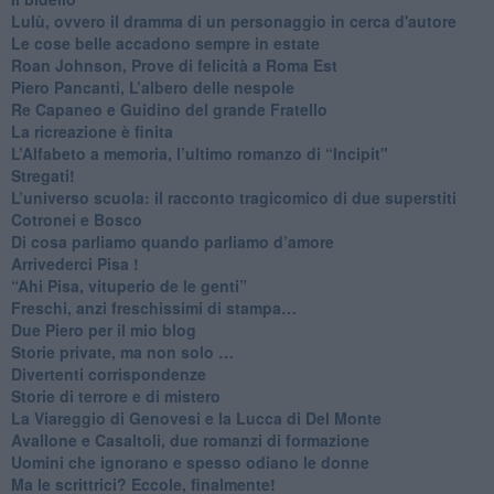
Lulù, ovvero il dramma di un personaggio in cerca d'autore
Le cose belle accadono sempre in estate
Roan Johnson, Prove di felicità a Roma Est
Piero Pancanti, L’albero delle nespole
Re Capaneo e Guidino del grande Fratello
La ricreazione è finita
​L’Alfabeto a memoria, l’ultimo romanzo di “Incipit"
​Stregati!
L’universo scuola: il racconto tragicomico di due superstiti
Cotronei e Bosco
Di cosa parliamo quando parliamo d’amore
Arrivederci Pisa !
​“Ahi Pisa, vituperio de le genti”
Freschi, anzi freschissimi di stampa…
​Due Piero per il mio blog
​Storie private, ma non solo …
Divertenti corrispondenze
Storie di terrore e di mistero
La Viareggio di Genovesi e la Lucca di Del Monte
Avallone e Casaltoli, due romanzi di formazione
​Uomini che ignorano e spesso odiano le donne
Ma le scrittrici? Eccole, finalmente!