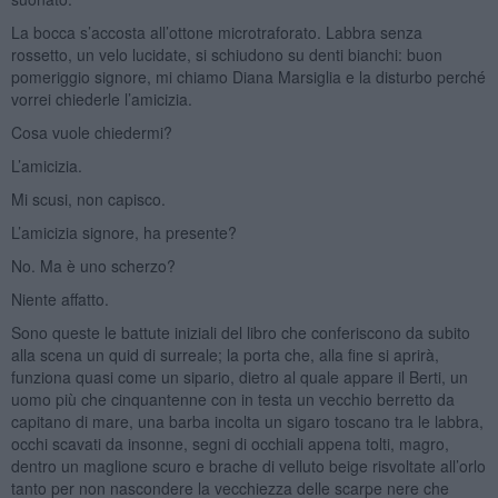
La bocca s’accosta all’ottone microtraforato. Labbra senza
rossetto, un velo lucidate, si schiudono su denti bianchi: buon
pomeriggio signore, mi chiamo Diana Marsiglia e la disturbo perché
vorrei chiederle l’amicizia.
Cosa vuole chiedermi?
L’amicizia.
Mi scusi, non capisco.
L’amicizia signore, ha presente?
No. Ma è uno scherzo?
Niente affatto.
Sono queste le battute iniziali del libro che conferiscono da subito
alla scena un quid di surreale; la porta che, alla fine si aprirà,
funziona quasi come un sipario, dietro al quale appare il Berti, un
uomo più che cinquantenne con in testa un vecchio berretto da
capitano di mare, una barba incolta un sigaro toscano tra le labbra,
occhi scavati da insonne, segni di occhiali appena tolti, magro,
dentro un maglione scuro e brache di velluto beige risvoltate all’orlo
tanto per non nascondere la vecchiezza delle scarpe nere che