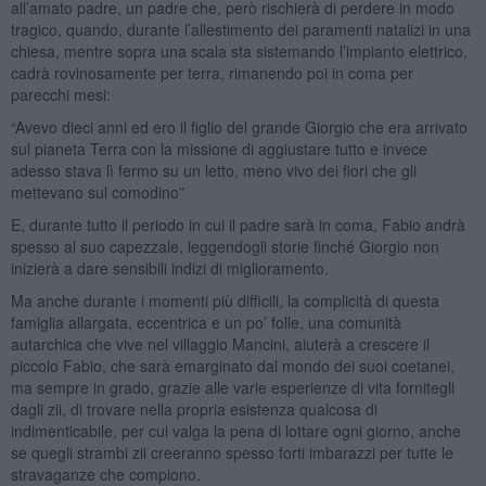
all’amato padre, un padre che, però rischierà di perdere in modo
tragico, quando, durante l’allestimento dei paramenti natalizi in una
chiesa, mentre sopra una scala sta sistemando l’impianto elettrico,
cadrà rovinosamente per terra, rimanendo poi in coma per
parecchi mesi:
“Avevo dieci anni ed ero il figlio del grande Giorgio che era arrivato
sul pianeta Terra con la missione di aggiustare tutto e invece
adesso stava lì fermo su un letto, meno vivo dei fiori che gli
mettevano sul comodino”
E, durante tutto il periodo in cui il padre sarà in coma, Fabio andrà
spesso al suo capezzale, leggendogli storie finché Giorgio non
inizierà a dare sensibili indizi di miglioramento.
Ma anche durante i momenti più difficili, la complicità di questa
famiglia allargata, eccentrica e un po’ folle, una comunità
autarchica che vive nel villaggio Mancini, aiuterà a crescere il
piccolo Fabio, che sarà emarginato dal mondo dei suoi coetanei,
ma sempre in grado, grazie alle varie esperienze di vita fornitegli
dagli zii, di trovare nella propria esistenza qualcosa di
indimenticabile, per cui valga la pena di lottare ogni giorno, anche
se quegli strambi zii creeranno spesso forti imbarazzi per tutte le
stravaganze che compiono.