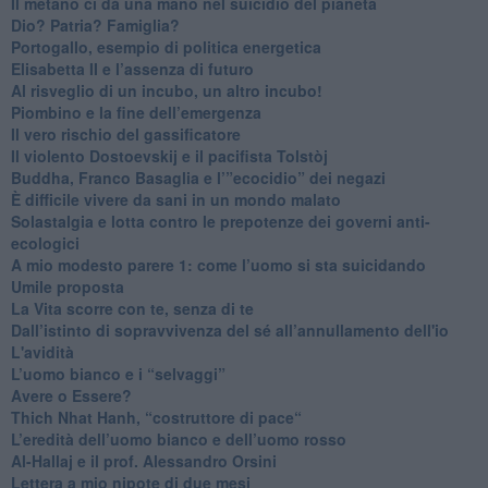
​Il metano ci dà una mano nel suicidio del pianeta
​Dio? Patria? Famiglia?
Portogallo, esempio di politica energetica
​Elisabetta II e l’assenza di futuro
Al risveglio di un incubo, un altro incubo!
​Piombino e la fine dell’emergenza
​Il vero rischio del gassificatore
​Il violento Dostoevskij e il pacifista Tolstòj
​Buddha, Franco Basaglia e l’”ecocidio” dei negazi
​È difficile vivere da sani in un mondo malato
Solastalgia e lotta contro le prepotenze dei governi anti-
ecologici
​A mio modesto parere 1: come l’uomo si sta suicidando
​Umile proposta
​La Vita scorre con te, senza di te
​Dall’istinto di sopravvivenza del sé all’annullamento dell'io
L'avidità
​L’uomo bianco e i “selvaggi”
​Avere o Essere?
​Thich Nhat Hanh, “costruttore di pace“
​L’eredità dell’uomo bianco e dell’uomo rosso
Al-Hallaj e il prof. Alessandro Orsini
​Lettera a mio nipote di due mesi