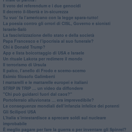
​Il voto del referendum e i due genocidi
Il decreto il-libertà e in-sicurezza
Tu vuo’ fa l’americano con la legge spara-tutto!
La poesia contro gli orrori di CISL, Governo e sionisti
Israele-Salò
​La fascistizzazione dello stato e della società
Papa Francesco e l’ipocrisia al suo funerale?
​Chi è Donald Trump?
App e lista boicottaggio di USA e Israele
​Un rituale Lakota per redimere il mondo
Il terrorismo di Ursula
​Il palco, l’anello di Frodo e scemo-scemo
Esimio filosofo Galimberti
​I mattarelli e le mattarelle europei e italiani
​STRIP IN TRIP … un video da diffondere
"Chi può guidarci fuori dal caos?"
​Portoferraio alluvionata … era imprevedibile?
Le conseguenze mondiali dell’infanzia infelice dei potenti
​Gli Scilipoti USA
L’Italia s’intestardisce a sprecare soldi sul nucleare
improbabile
È meglio pagare per fare la guerra o per inventare gli Spinrel?