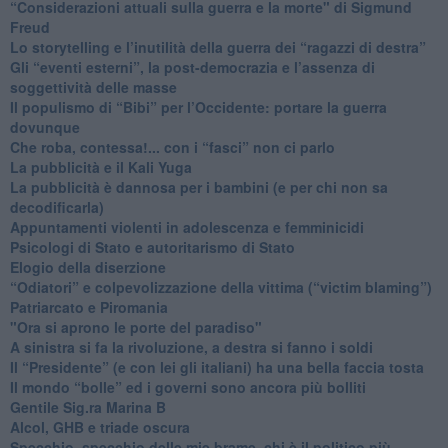
​“Considerazioni attuali sulla guerra e la morte" di Sigmund
Freud
​Lo storytelling e l’inutilità della guerra dei “ragazzi di destra”
​Gli “eventi esterni”, la post-democrazia e l’assenza di
soggettività delle masse
​Il populismo di “Bibi” per l’Occidente: portare la guerra
dovunque
​Che roba, contessa!... con i “fasci” non ci parlo
La pubblicità e il Kali Yuga
​La pubblicità è dannosa per i bambini (e per chi non sa
decodificarla)
​Appuntamenti violenti in adolescenza e femminicidi
​Psicologi di Stato e autoritarismo di Stato
Elogio della diserzione
“Odiatori” e colpevolizzazione della vittima (“victim blaming”)
​Patriarcato e Piromania
"Ora si aprono le porte del paradiso"
​A sinistra si fa la rivoluzione, a destra si fanno i soldi
​Il “Presidente” (e con lei gli italiani) ha una bella faccia tosta
​Il mondo “bolle” ed i governi sono ancora più bolliti
​Gentile Sig.ra Marina B
​Alcol, GHB e triade oscura
​Specchio, specchio delle mie brame, chi è il politico più