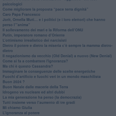
psicologici
Come migliorare la proposta “pace terra dignità”
Caro Papa Francesco
​Jorit, Ornella Muti… e i politici (e i loro elettori) che hanno
perso l’”anima”
​Il sollevamento dei mari e la Riforma dell’ONU
Putin, imperatore romano d’Oriente
​L’ottimismo irrealistico dei narcisisti
​Dietro il potere e dietro la miseria c’è sempre la mamma dietro-
dietro
Il negazionismo da vecchio (Old Denial) a nuovo (New Denial)
Come si fa a combattere l'ignoranza?
Ma chi è questo Cassandra?
Immaginare le conseguenze delle scelte energetiche
​Fuochi d’artificio e fuochi veri in un mondo maschilista
Buon 2024 ?
​Buon Natale dalle macerie della Terra
​Idrogeno vs nucleare ed altri dubbi
​La mia generazione ha perso (la democrazia)
​Tutti insieme verso l’aumento di tre gradi
Mi chiamo Giulia
L’ignoranza al potere