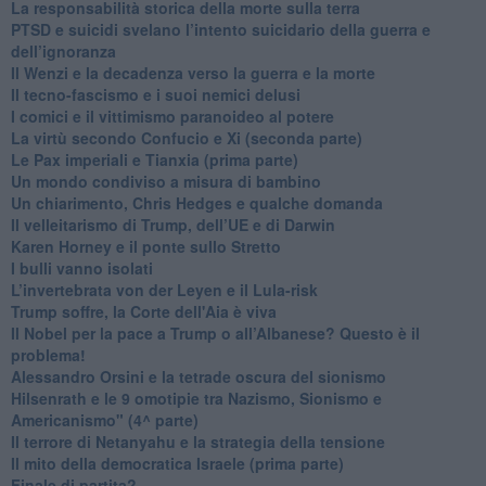
La responsabilità storica della morte sulla terra
PTSD e suicidi svelano l’intento suicidario della guerra e
dell’ignoranza
Il Wenzi e la decadenza verso la guerra e la morte
​Il tecno-fascismo e i suoi nemici delusi
​I comici e il vittimismo paranoideo al potere
​La virtù secondo Confucio e Xi (seconda parte)
Le Pax imperiali e Tianxia (prima parte)
Un mondo condiviso a misura di bambino
​Un chiarimento, Chris Hedges e qualche domanda
Il velleitarismo di Trump, dell’UE e di Darwin
​Karen Horney e il ponte sullo Stretto
​I bulli vanno isolati
L’invertebrata von der Leyen e il Lula-risk
Trump soffre, la Corte dell'Aia è viva
​Il Nobel per la pace a Trump o all’Albanese? Questo è il
problema!
​Alessandro Orsini e la tetrade oscura del sionismo
​Hilsenrath e le 9 omotipie tra Nazismo, Sionismo e
Americanismo" (4^ parte)
​Il terrore di Netanyahu e la strategia della tensione
Il mito della democratica Israele (prima parte)
​Finale di partita?