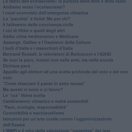
Le radici dell’ecofascismo: la purezza della terra e della razza
Andiamo verso l’ecofascismo?
I costi economici dell’emergenza climatica
​La “pacchia” è finita! Ma per chi?
​Il fallimento della convivenza civile
​I vizi di Hitler e quelli degli altri
Addio clima mediterraneo e Medicane
​Assange, Galileo e l’Ossimoro della Cultura
​I bulli d’Italia e i masochisti d’Italia
​Bertrand Russell, le televisioni di Berlusconi e l’ADHD
​Se vuoi la pace, investi non nelle armi, ma nella scuola
​Dichiara pace
​Appello agli elettori ad una scelta profonda del voto e del non
voto
"Come sfasciare il paese in sette mosse"
​Ma questi ci sono o ci fanno?
​Le “tua” libera scelta
Cambiamento climatico e realtà sostenibili
“Pace, ecologia, responsabilità”
​Corruttibilità e machiavellismo
Istruzioni per un’arte corale contro l’oggettivizzazione
dell’Essere
​L’MMPI e il mito della valutazione “oggettiva” dei test