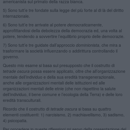
americanista sul primato della razza bianca.
5) Sono tutt’e tre fondate sulla legge del più forte al di là del diritto
internazionale.
6) Sono tutt’e tre arrivate al potere
democraticamente
,
approfittandosi della debolezza della democrazia ed, una volta al
potere, tendendo a sovvertire l’equilibrio proprio delle democrazie.
7) Sono tutt’e tre guidate dall’approccio
dominionista
, che mira a
trasformare la società influenzando o addirittura controllando il
governo.
Questo mio esame si basa sul presupposto che il costrutto di
tetrade oscura
possa essere applicato, oltre che all’organizzazione
mentale dell’individuo e della sua eredità transgenerazionale,
anche alle organizzazioni mentali delle istituzioni ed alle
organizzazioni mentali delle etnie (che non rispettino la salute
dell’individuo, il bene comune e l’ecologia della Terra) e delle loro
eredità transculturali.
Ricordo che il costrutto di
tetrade oscura
si basa su quattro
elementi costituenti: 1) narcisismo, 2) machiavellismo, 3) sadismo,
4) psicopatia.
Per procedere in queste riflessioni mi servo della presentazione del