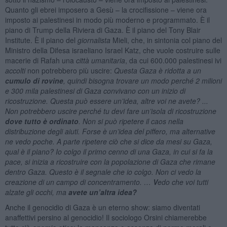
Quanto gli ebrei imposero a Gesù – la crocifissione – viene ora
imposto ai palestinesi in modo più moderno e programmato. È il
piano di Trump della Riviera di Gaza. È il piano del Tony Blair
Institute. È il piano del
giornalista
Mieli, che, in sintonia col piano del
Ministro della Difesa israeliano Israel Katz, che vuole costruire sulle
macerie di Rafah una
città umanitaria
, da cui 600.000 palestinesi ivi
accolti
non potrebbero più uscire:
Questa Gaza è ridotta a un
cumulo di rovine
, quindi bisogna trovare un modo perché 2 milioni
e 300 mila palestinesi di Gaza convivano con un inizio di
ricostruzione. Questa può essere un’idea, altre voi ne avete? ...
Non potrebbero uscire perché tu devi fare un’isola di ricostruzione
dove tutto è ordinato
. Non si può ripetere il caos nella
distribuzione degli aiuti. Forse è un’idea del piffero, ma alternative
ne vedo poche. A parte ripetere ciò che si dice da mesi su Gaza,
qual è il piano? Io colgo il primo cenno di una Gaza, in cui si fa la
pace, si inizia a ricostruire con la popolazione di Gaza che rimane
dentro Gaza. Questo è il segnale che io colgo. Non ci vedo la
creazione di un campo di concentramento. …
V
edo che voi tutti
alzate gli occhi, ma
avete un’altra idea?
Anche il genocidio di Gaza è un eterno show: siamo diventati
anaffettivi persino al genocidio! Il sociologo Orsini chiamerebbe