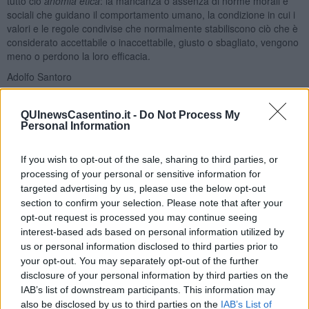
tutto ciò
anomia etica
: la mancanza o assenza di norme morali e
sociali che guidano il comportamento umano, la condizione in cui i
valori e le regole condivise che normalmente stabiliscono ciò che è
considerato accettabile o inaccettabile, giusto o sbagliato, vengono
meno o perdono la loro efficacia.
Adolfo Santoro
QUInewsCasentino.it -
Do Not Process My
Personal Information
If you wish to opt-out of the sale, sharing to third parties, or
Se vuoi leggere le notizie principali della Toscana iscriviti alla
processing of your personal or sensitive information for
Newsletter QUInews - ToscanaMedia.
Arriva gratis tutti i giorni
targeted advertising by us, please use the below opt-out
alle 20:00 direttamente nella tua casella di posta.
section to confirm your selection. Please note that after your
Basta cliccare
QUI
opt-out request is processed you may continue seeing
Ti potrebbe interessare anche:
interest-based ads based on personal information utilized by
us or personal information disclosed to third parties prior to
your opt-out. You may separately opt-out of the further
Articoli dal Blog “Disincantato” di Adolfo Santoro
disclosure of your personal information by third parties on the
​Linee guida per organizzare il civismo della complessità
IAB’s list of downstream participants. This information may
​Il ripristino della natura secondo la legge e l’impegno dei
also be disclosed by us to third parties on the
IAB’s List of