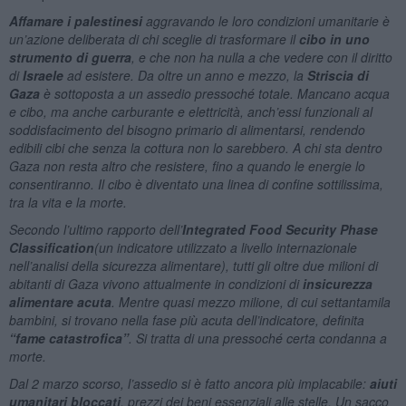
Affamare i palestinesi
aggravando le loro condizioni umanitarie è
un’azione deliberata di chi sceglie di trasformare il
cibo in uno
strumento di guerra
, e che non ha nulla a che vedere con il diritto
di
Israele
ad esistere. Da oltre un anno e mezzo, la
Striscia di
Gaza
è sottoposta a un assedio pressoché totale. Mancano acqua
e cibo, ma anche carburante e elettricità, anch’essi funzionali al
soddisfacimento del bisogno primario di alimentarsi, rendendo
edibili cibi che senza la cottura non lo sarebbero. A chi sta dentro
Gaza non resta altro che resistere, fino a quando le energie lo
consentiranno. Il cibo è diventato una linea di confine sottilissima,
tra la vita e la morte.
Secondo l’ultimo rapporto dell’
Integrated Food Security Phase
Classification
(un indicatore utilizzato a livello internazionale
nell’analisi della sicurezza alimentare), tutti gli oltre due milioni di
abitanti di Gaza vivono attualmente in condizioni di
insicurezza
alimentare acuta
. Mentre quasi mezzo milione, di cui settantamila
bambini, si trovano nella fase più acuta dell’indicatore, definita
“fame catastrofica”
. Si tratta di una pressoché certa condanna a
morte.
Dal 2 marzo scorso, l’assedio si è fatto ancora più implacabile:
aiuti
umanitari bloccati
, prezzi dei beni essenziali alle stelle. Un sacco