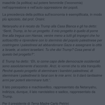
maschile (la politica) sul potere femminile (l’economia)
nell’oppressione e nell’auto-oppressione dei popoli.
La precedenza della politica sull’economia è esemplificata, in modo
più spicciolo, dal prof. Orsini:
Netanyahu si è recato da Trump alla Casa Bianca e gli ha detto:
“Senti, Trump, io ho un progetto. Il mio progetto è quello di porre
fine alla tregua con Hamas, venire meno a tutti gli impegni che ho
sottoscritto e riprendere con lo sterminio del popolo palestinese per
costringere i palestinesi ad abbandonare Gaza e assegnare la città
a Israele, ai coloni israeliani. Tu che dici Trump? Cosa pensi di
questo bel progetto?”.
E Trump ha detto: “Eh, io come capo delle democrazie occidentali
sono assolutamente d’accordo. Anzi, io vorrei che tu stia tranquillo.
Perché questo progetto di sterminare i bambini palestinesi, di
sterminare i palestinesi lo farai con le mie armi. Io ti darò tantissime
armi per poterli sterminare tutti.”.
Il lato psicopatico e machiavellico, rappresentato da Netanyahu,
indirizza, dunque, il lato narcisistico e sadico, rappresentato da
Trump.
Per il presidente di
Terra Madre
Carlo Petrini