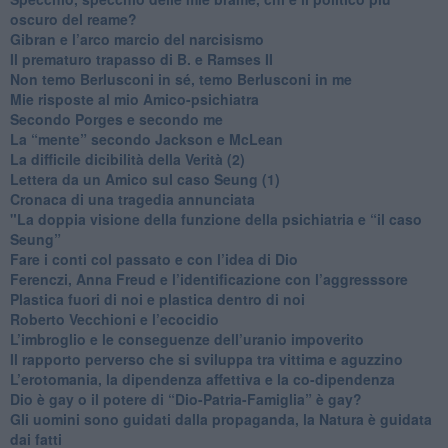
oscuro del reame?
​Gibran e l’arco marcio del narcisismo
​Il prematuro trapasso di B. e Ramses II
​Non temo Berlusconi in sé, temo Berlusconi in me
​Mie risposte al mio Amico-psichiatra
​Secondo Porges e secondo me
​La “mente” secondo Jackson e McLean
La difficile dicibilità della Verità (2)
​Lettera da un Amico sul caso Seung (1)
​Cronaca di una tragedia annunciata
"​La doppia visione della funzione della psichiatria e “il caso
Seung”
​Fare i conti col passato e con l’idea di Dio
​Ferenczi, Anna Freud e l’identificazione con l’aggresssore
Plastica fuori di noi e plastica dentro di noi
​Roberto Vecchioni e l’ecocidio
​L’imbroglio e le conseguenze dell’uranio impoverito
​Il rapporto perverso che si sviluppa tra vittima e aguzzino
L’erotomania, la dipendenza affettiva e la co-dipendenza
​Dio è gay o il potere di “Dio-Patria-Famiglia” è gay?
​Gli uomini sono guidati dalla propaganda, la Natura è guidata
dai fatti