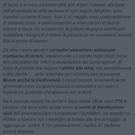
di farina è arrivato a costare oltre 400 dollari. I cereali, alla base
dell’alimentazione delle persone in ogni angolo del globo, sono
diventati un bene di lusso. Solo il 19 maggio, dopo undici settimane
di chiusura totale, è stato consentito a nove camion di aiuti di
entrare a Gaza. Un numero che fa gridare vergogna perché per
soddisfare i bisogni di 2 milioni di persone ce ne vorrebbero almeno
500 al giorno di camion.
Da oltre mezzo secolo
i contadini palestinesi subiscono
confische di terreni
, sradicamento o incendio degli uliveti (circa
800.000 piante dal 1967) e devastazione dei campi agricoli. Si
tratta di pratiche che negano il
diritto alla terra
, alla sopravvivenza
e alla dignità. … sotto le bombe non muoiono solo le persone.
Muore anche la biodiversità
. I campi bruciati, le sementi perse,
gli animali uccisi. La guerra spezza le comunità e con esse il
legame più profondo che abbiamo con la terra.
Ne è esempio quanto ha riferito il
Gaza media office
: sono
773
le
persone che sono state uccise vicino ai
centri
di
distribuzione
aiuti
dell’americana
Gaza Humanitarian Foundation
, da quando ha
iniziato a operare con il sostegno di Israele alla fine di maggio; si
aggiungono, inoltre, 5.101 persone ferite, mentre 41 risultano
ancora disperse.