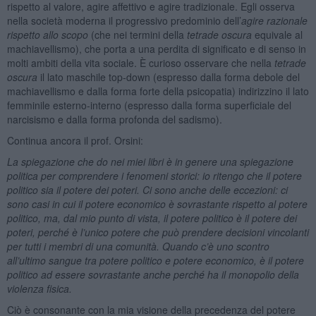
rispetto al valore, agire affettivo e agire tradizionale. Egli osserva
nella società moderna il progressivo predominio dell’
agire razionale
rispetto allo scopo
(che nei termini della
tetrade oscura
equivale al
machiavellismo), che porta a una perdita di significato e di senso in
molti ambiti della vita sociale. È curioso osservare che nella
tetrade
oscura
il lato maschile top-down (espresso dalla forma debole del
machiavellismo e dalla forma forte della psicopatia) indirizzino il lato
femminile esterno-interno (espresso dalla forma superficiale del
narcisismo e dalla forma profonda del sadismo).
Continua ancora il prof. Orsini:
La spiegazione che do nei miei libri è in genere una spiegazione
politica per comprendere i fenomeni storici: io ritengo che il potere
politico sia il potere dei poteri. Ci sono anche delle eccezioni: ci
sono casi in cui il potere economico è sovrastante rispetto al potere
politico, ma, dal mio punto di vista, il potere politico è il potere dei
poteri, perché è l’unico potere che può prendere decisioni vincolanti
per tutti i membri di una comunità. Quando c’è uno scontro
all’ultimo sangue tra potere politico e potere economico, è il potere
politico ad essere sovrastante anche perché ha il monopolio della
violenza fisica.
Ciò è consonante con la mia visione della precedenza del potere