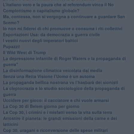
L’italiano vero e la paura che al referendum vinca il No
​Complottismo o capitalismo globale?
​Ma, contessa, non si vergogna a continuare a guardare San
Scemo?
​Io non mi fiderei di chi promuove o consuma i riti collettivi
Esportazioni Usa: da democrazia a guerra civile
​I vestiti nuovi degli imperatori baltici
​Pupazzi!
​Il Wild West di Trump
​La depressione infantile di Roger Waters e la propaganda di
guerra"
​La disinformazione climatica veicolata dai media
Senza una Retta Visione l’Uomo è un automa
​La propaganda bellica nostrana vs l’hasbarà dei sionisti
​La cleptocrazia e lo studio sociologico della propaganda di
guerra
​Uccidere per gioco: il cacciatore e chi vuole armarsi
​La Cop 30 di Belem giorno per giorno
La Cop 30, i crimini e i misfatti verso la vita sulla terra
Arrostire il pianeta: le grandi emissioni della carne e dei
latticini
​Cop 30, uragani e riconversione delle spese militari