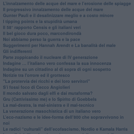
​L’innalzamento delle acque del mare e l’erosione delle spiagge
​Il progressivo innalzamento delle acque del mare
​Gunter Pauli e il desalinizzare meglio e a costo minore
I tipping points e la stupidità umana
​Il 58° rapporto Censis e gli italiani veri
​Il bel gioco dura poco, marcondirondà
Noi abbiamo perso la guerra e la pace
Suggerimenti per Hannah Arendt e La banalità del male
​Gli indifferenti
Parte zoppicando il nucleare di IV generazione
​Indagine … l’italiano vero confessa la sua innocenza
Indagine su un cittadino al di sopra di ogni sospetto
Notizie tra l'orrore ed il grottesco
"La protervia dei ricchi e dei loro servitori"
S’i fossi foco di Cecco Angiolieri
​Il mondo salvato dagli elfi e dai mutaforma?
Gru (Cattivissimo me) e lo Spirito di Goebbels
​La mal-destra, la mal-sinistra e il mal-tecnico
​La venerazione masochistica di un italiano vero
​L’eco-nazismo e le idee-forma dell’800 che sopravvivono in
noi
​Le radici “culturali” dell’ecofascismo, Nordio e Kamala Harris