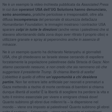
Ne è un esempio la video-inchiesta pubblicata da
Associated Press
in cui due
operatori USA dell’UG Solutions hanno denunciato,
sotto anonimato,
pratiche pericolose e irresponsabili, oltre alla
diffusa
incompetenza
del personale di sicurezza della
Gaza
Humanitarian Foundation
; le immagini mostrano i contractor USA
sparare
colpi in tutte le direzioni
(anche verso i palestinesi che si
stavano allontanando dalla zona dopo aver ritirato il proprio cibo) e
utilizzare granate e spray al peperoncino
anche in assenza di
minacce
.
Ne è un esempio quanto ha dichiarato Netanyahu ai giornalisti
USA, che gli chiedevano se Israele stesse cercando di espellere
forzatamente la popolazione palestinese dalla Striscia di Gaza:
Non
stiamo cacciando nessuno, e non credo che sia nemmeno ciò che
suggerisce il presidente Trump. Si chiama libertà di scelta!
L’obiettivo è quello di offrire
un’opportunità a chi desidera
partire.
Non far entrare latte artificiale per neonati e prematuri a
Gaza mettendo a rischio di morte centinaia di bambini si chiama
dunque
libertà di scelta!
È la libertà di scegliere tra perdere la vita e
tutto il minimo essenziale per vivere e emigrare chissà dove!
Quanto subirono gli ebrei due millenni fa – la dispersione nel
mondo – viene ora imposto ai palestinesi! Quanto subirono gli ebrei
sotto il nazismo – l’olocausto – viene ora imposto ai palestinesi.