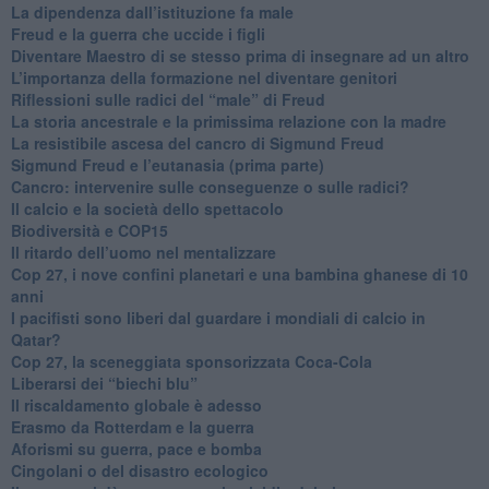
La dipendenza dall’istituzione fa male
​Freud e la guerra che uccide i figli
​Diventare Maestro di se stesso prima di insegnare ad un altro
L’importanza della formazione nel diventare genitori
Riflessioni sulle radici del “male” di Freud
​La storia ancestrale e la primissima relazione con la madre
​La resistibile ascesa del cancro di Sigmund Freud
Sigmund Freud e l’eutanasia (prima parte)
Cancro: intervenire sulle conseguenze o sulle radici?
​Il calcio e la società dello spettacolo
Biodiversità e COP15
​Il ritardo dell’uomo nel mentalizzare
​Cop 27, i nove confini planetari e una bambina ghanese di 10
anni
​I pacifisti sono liberi dal guardare i mondiali di calcio in
Qatar?
​Cop 27, la sceneggiata sponsorizzata Coca-Cola
​Liberarsi dei “biechi blu”
Il riscaldamento globale è adesso
​Erasmo da Rotterdam e la guerra
​Aforismi su guerra, pace e bomba
Cingolani o del disastro ecologico