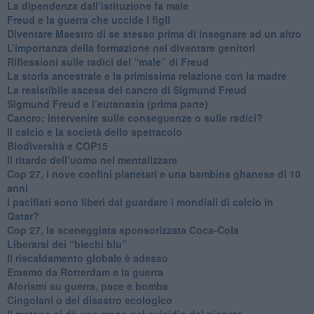
La dipendenza dall’istituzione fa male
​Freud e la guerra che uccide i figli
​Diventare Maestro di se stesso prima di insegnare ad un altro
L’importanza della formazione nel diventare genitori
Riflessioni sulle radici del “male” di Freud
​La storia ancestrale e la primissima relazione con la madre
​La resistibile ascesa del cancro di Sigmund Freud
Sigmund Freud e l’eutanasia (prima parte)
Cancro: intervenire sulle conseguenze o sulle radici?
​Il calcio e la società dello spettacolo
Biodiversità e COP15
​Il ritardo dell’uomo nel mentalizzare
​Cop 27, i nove confini planetari e una bambina ghanese di 10
anni
​I pacifisti sono liberi dal guardare i mondiali di calcio in
Qatar?
​Cop 27, la sceneggiata sponsorizzata Coca-Cola
​Liberarsi dei “biechi blu”
Il riscaldamento globale è adesso
​Erasmo da Rotterdam e la guerra
​Aforismi su guerra, pace e bomba
Cingolani o del disastro ecologico
​Il metano ci dà una mano nel suicidio del pianeta