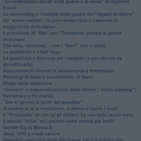
​“Considerazioni attuali sulla guerra e la morte" di Sigmund
Freud
​Lo storytelling e l’inutilità della guerra dei “ragazzi di destra”
​Gli “eventi esterni”, la post-democrazia e l’assenza di
soggettività delle masse
​Il populismo di “Bibi” per l’Occidente: portare la guerra
dovunque
​Che roba, contessa!... con i “fasci” non ci parlo
La pubblicità e il Kali Yuga
​La pubblicità è dannosa per i bambini (e per chi non sa
decodificarla)
​Appuntamenti violenti in adolescenza e femminicidi
​Psicologi di Stato e autoritarismo di Stato
Elogio della diserzione
“Odiatori” e colpevolizzazione della vittima (“victim blaming”)
​Patriarcato e Piromania
"Ora si aprono le porte del paradiso"
​A sinistra si fa la rivoluzione, a destra si fanno i soldi
​Il “Presidente” (e con lei gli italiani) ha una bella faccia tosta
​Il mondo “bolle” ed i governi sono ancora più bolliti
​Gentile Sig.ra Marina B
​Alcol, GHB e triade oscura
​Specchio, specchio delle mie brame, chi è il politico più