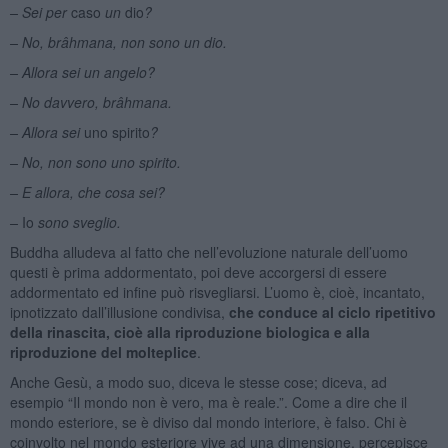
– Sei per
caso
un
dio
?
– No, brâhmana, non sono un dio.
– Allora sei un angelo?
– No davvero, brâhmana.
– Allora sei
uno spirito
?
– No, non sono uno spirito.
– E allora, che cosa sei?
–
Io
sono sveglio.
Buddha alludeva al fatto che nell’evoluzione naturale dell’uomo
questi è prima addormentato, poi deve accorgersi di essere
addormentato ed infine può risvegliarsi. L’uomo è, cioè, incantato,
ipnotizzato dall’illusione condivisa,
che conduce al ciclo ripetitivo
della rinascita, cioè alla riproduzione biologica e alla
riproduzione del molteplice
.
Anche Gesù, a modo suo, diceva le stesse cose; diceva, ad
esempio “Il mondo non è vero, ma è reale.”. Come a dire che il
mondo esteriore, se è diviso dal mondo interiore, è falso. Chi è
coinvolto nel mondo esteriore vive ad una dimensione, percepisce