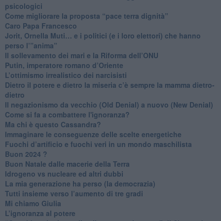
psicologici
Come migliorare la proposta “pace terra dignità”
Caro Papa Francesco
​Jorit, Ornella Muti… e i politici (e i loro elettori) che hanno
perso l’”anima”
​Il sollevamento dei mari e la Riforma dell’ONU
Putin, imperatore romano d’Oriente
​L’ottimismo irrealistico dei narcisisti
​Dietro il potere e dietro la miseria c’è sempre la mamma dietro-
dietro
Il negazionismo da vecchio (Old Denial) a nuovo (New Denial)
Come si fa a combattere l'ignoranza?
Ma chi è questo Cassandra?
Immaginare le conseguenze delle scelte energetiche
​Fuochi d’artificio e fuochi veri in un mondo maschilista
Buon 2024 ?
​Buon Natale dalle macerie della Terra
​Idrogeno vs nucleare ed altri dubbi
​La mia generazione ha perso (la democrazia)
​Tutti insieme verso l’aumento di tre gradi
Mi chiamo Giulia
L’ignoranza al potere