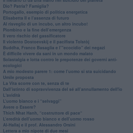
​Dio? Patria? Famiglia?
Portogallo, esempio di politica energetica
​Elisabetta II e l’assenza di futuro
Al risveglio di un incubo, un altro incubo!
​Piombino e la fine dell’emergenza
​Il vero rischio del gassificatore
​Il violento Dostoevskij e il pacifista Tolstòj
​Buddha, Franco Basaglia e l’”ecocidio” dei negazi
​È difficile vivere da sani in un mondo malato
Solastalgia e lotta contro le prepotenze dei governi anti-
ecologici
​A mio modesto parere 1: come l’uomo si sta suicidando
​Umile proposta
​La Vita scorre con te, senza di te
​Dall’istinto di sopravvivenza del sé all’annullamento dell'io
L'avidità
​L’uomo bianco e i “selvaggi”
​Avere o Essere?
​Thich Nhat Hanh, “costruttore di pace“
​L’eredità dell’uomo bianco e dell’uomo rosso
Al-Hallaj e il prof. Alessandro Orsini
​Lettera a mio nipote di due mesi