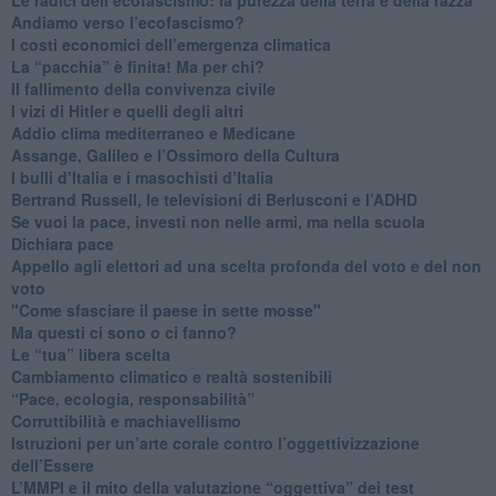
Andiamo verso l’ecofascismo?
I costi economici dell’emergenza climatica
​La “pacchia” è finita! Ma per chi?
​Il fallimento della convivenza civile
​I vizi di Hitler e quelli degli altri
Addio clima mediterraneo e Medicane
​Assange, Galileo e l’Ossimoro della Cultura
​I bulli d’Italia e i masochisti d’Italia
​Bertrand Russell, le televisioni di Berlusconi e l’ADHD
​Se vuoi la pace, investi non nelle armi, ma nella scuola
​Dichiara pace
​Appello agli elettori ad una scelta profonda del voto e del non
voto
"Come sfasciare il paese in sette mosse"
​Ma questi ci sono o ci fanno?
​Le “tua” libera scelta
Cambiamento climatico e realtà sostenibili
“Pace, ecologia, responsabilità”
​Corruttibilità e machiavellismo
Istruzioni per un’arte corale contro l’oggettivizzazione
dell’Essere
​L’MMPI e il mito della valutazione “oggettiva” dei test