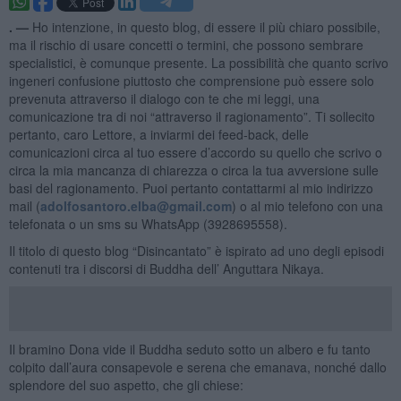
. —
Ho intenzione, in questo blog, di essere il più chiaro possibile,
ma il rischio di usare concetti o termini, che possono sembrare
specialistici, è comunque presente. La possibilità che quanto scrivo
ingeneri confusione piuttosto che comprensione può essere solo
prevenuta attraverso il dialogo con te che mi leggi, una
comunicazione tra di noi “attraverso il ragionamento”. Ti sollecito
pertanto, caro Lettore, a inviarmi dei feed-back, delle
comunicazioni circa al tuo essere d’accordo su quello che scrivo o
circa la mia mancanza di chiarezza o circa la tua avversione sulle
basi del ragionamento. Puoi pertanto contattarmi al mio indirizzo
mail (
adolfosantoro.elba@gmail.com
) o al mio telefono con una
telefonata o un sms su WhatsApp (3928695558).
Il titolo di questo blog “Disincantato” è ispirato ad uno degli episodi
contenuti tra i discorsi di Buddha dell’ Anguttara Nikaya.
Il bramino Dona vide il Buddha seduto sotto un albero e fu tanto
colpito dall’aura consapevole e serena che emanava, nonché dallo
splendore del suo aspetto, che gli chiese: