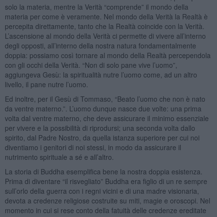
solo la materia, mentre la Verità “comprende” il mondo della
materia per come è veramente. Nel mondo della Verità la Realtà è
percepita direttamente, tanto che la Realtà coincide con la Verità.
L’ascensione al mondo della Verità ci permette di vivere all’interno
degli opposti, all’interno della nostra natura fondamentalmente
doppia: possiamo così tornare al mondo della Realtà percependola
con gli occhi della Verità. “Non di solo pane vive l’uomo”,
aggiungeva Gesù: la spiritualità nutre l’uomo come, ad un altro
livello, il pane nutre l’uomo.
Ed inoltre, per il Gesù di Tommaso, “Beato l’uomo che non è nato
da ventre materno.”. L’uomo dunque nasce due volte: una prima
volta dal ventre materno, che deve assicurare il minimo essenziale
per vivere e la possibilità di riprodursi; una seconda volta dallo
spirito, dal Padre Nostro, da quella istanza superiore per cui noi
diventiamo i genitori di noi stessi, in modo da assicurare il
nutrimento spirituale a sé e all’altro.
La storia di Buddha esemplifica bene la nostra doppia esistenza.
Prima di diventare “il risvegliato” Buddha era figlio di un re sempre
sull’orlo della guerra con i regni vicini e di una madre visionaria,
devota a credenze religiose costruite su miti, magie e oroscopi. Nel
momento in cui si rese conto della fatuità delle credenze ereditate