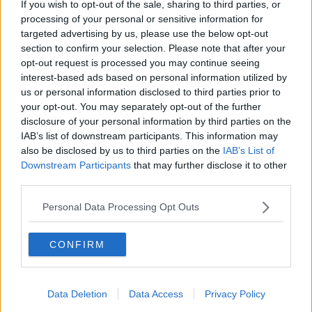
La responsabilità storica della morte sulla terra
If you wish to opt-out of the sale, sharing to third parties, or
PTSD e suicidi svelano l’intento suicidario della guerra e
processing of your personal or sensitive information for
dell’ignoranza
targeted advertising by us, please use the below opt-out
Il Wenzi e la decadenza verso la guerra e la morte
section to confirm your selection. Please note that after your
​Il tecno-fascismo e i suoi nemici delusi
opt-out request is processed you may continue seeing
​I comici e il vittimismo paranoideo al potere
interest-based ads based on personal information utilized by
​La virtù secondo Confucio e Xi (seconda parte)
us or personal information disclosed to third parties prior to
Le Pax imperiali e Tianxia (prima parte)
your opt-out. You may separately opt-out of the further
Un mondo condiviso a misura di bambino
disclosure of your personal information by third parties on the
​Un chiarimento, Chris Hedges e qualche domanda
IAB’s list of downstream participants. This information may
Il velleitarismo di Trump, dell’UE e di Darwin
also be disclosed by us to third parties on the
IAB’s List of
​Karen Horney e il ponte sullo Stretto
Downstream Participants
that may further disclose it to other
​I bulli vanno isolati
third parties.
L’invertebrata von der Leyen e il Lula-risk
Trump soffre, la Corte dell'Aia è viva
Personal Data Processing Opt Outs
​Il Nobel per la pace a Trump o all’Albanese? Questo è il
problema!
​Alessandro Orsini e la tetrade oscura del sionismo
CONFIRM
​Hilsenrath e le 9 omotipie tra Nazismo, Sionismo e
Americanismo" (4^ parte)
​Il terrore di Netanyahu e la strategia della tensione
Data Deletion
Data Access
Privacy Policy
Il mito della democratica Israele (prima parte)
​Finale di partita?