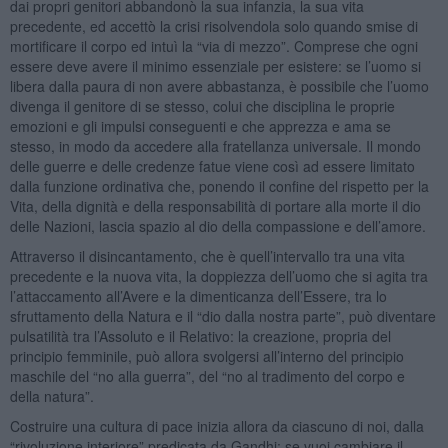
dai propri genitori abbandonò la sua infanzia, la sua vita
precedente, ed accettò la crisi risolvendola solo quando smise di
mortificare il corpo ed intuì la “via di mezzo”. Comprese che ogni
essere deve avere il minimo essenziale per esistere: se l’uomo si
libera dalla paura di non avere abbastanza, è possibile che l’uomo
divenga il genitore di se stesso, colui che disciplina le proprie
emozioni e gli impulsi conseguenti e che apprezza e ama se
stesso, in modo da accedere alla fratellanza universale. Il mondo
delle guerre e delle credenze fatue viene così ad essere limitato
dalla funzione ordinativa che, ponendo il confine del rispetto per la
Vita, della dignità e della responsabilità di portare alla morte il dio
delle Nazioni, lascia spazio al dio della compassione e dell’amore.
Attraverso il disincantamento, che è quell’intervallo tra una vita
precedente e la nuova vita, la doppiezza dell’uomo che si agita tra
l’attaccamento all’Avere e la dimenticanza dell’Essere, tra lo
sfruttamento della Natura e il “dio dalla nostra parte”, può diventare
pulsatilità tra l’Assoluto e il Relativo: la creazione, propria del
principio femminile, può allora svolgersi all’interno del principio
maschile del “no alla guerra”, del “no al tradimento del corpo e
della natura”.
Costruire una cultura di pace inizia allora da ciascuno di noi, dalla
“rivoluzione interiore” predicata da Gandhi: se vuoi cambiare il