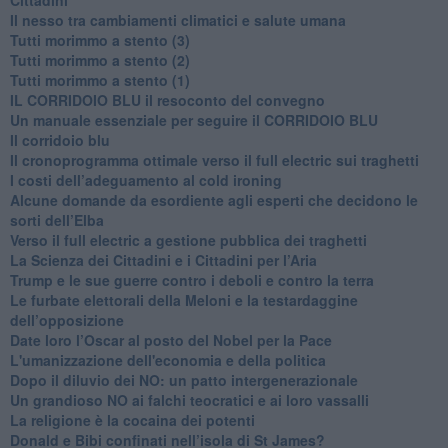
Il nesso tra cambiamenti climatici e salute umana
Tutti morimmo a stento (3)
Tutti morimmo a stento (2)
​Tutti morimmo a stento (1)
IL CORRIDOIO BLU il resoconto del convegno
Un manuale essenziale per seguire il CORRIDOIO BLU
Il corridoio blu
​Il cronoprogramma ottimale verso il full electric sui traghetti
​I costi dell’adeguamento al cold ironing
Alcune domande da esordiente agli esperti che decidono le
sorti dell’Elba
Verso il full electric a gestione pubblica dei traghetti​
​La Scienza dei Cittadini e i Cittadini per l’Aria
Trump e le sue guerre contro i deboli e contro la terra
​Le furbate elettorali della Meloni e la testardaggine
dell’opposizione
​Date loro l’Oscar al posto del Nobel per la Pace
L'umanizzazione dell'economia e della politica
​Dopo il diluvio dei NO: un patto intergenerazionale
​Un grandioso NO ai falchi teocratici e ai loro vassalli
La religione è la cocaina dei potenti
Donald e Bibi confinati nell’isola di St James?