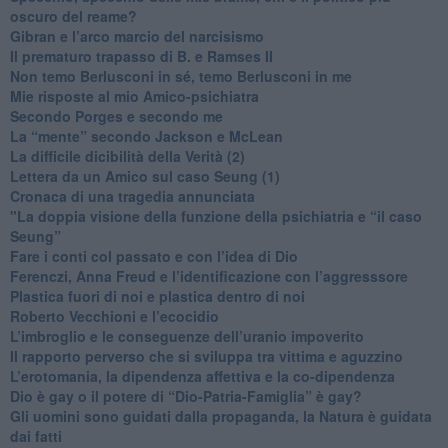
oscuro del reame?
​Gibran e l’arco marcio del narcisismo
​Il prematuro trapasso di B. e Ramses II
​Non temo Berlusconi in sé, temo Berlusconi in me
​Mie risposte al mio Amico-psichiatra
​Secondo Porges e secondo me
​La “mente” secondo Jackson e McLean
La difficile dicibilità della Verità (2)
​Lettera da un Amico sul caso Seung (1)
​Cronaca di una tragedia annunciata
"​La doppia visione della funzione della psichiatria e “il caso
Seung”
​Fare i conti col passato e con l’idea di Dio
​Ferenczi, Anna Freud e l’identificazione con l’aggresssore
Plastica fuori di noi e plastica dentro di noi
​Roberto Vecchioni e l’ecocidio
​L’imbroglio e le conseguenze dell’uranio impoverito
​Il rapporto perverso che si sviluppa tra vittima e aguzzino
L’erotomania, la dipendenza affettiva e la co-dipendenza
​Dio è gay o il potere di “Dio-Patria-Famiglia” è gay?
​Gli uomini sono guidati dalla propaganda, la Natura è guidata
dai fatti