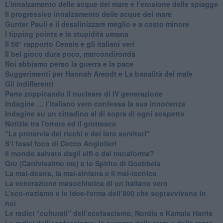
​L’innalzamento delle acque del mare e l’erosione delle spiagge
​Il progressivo innalzamento delle acque del mare
​Gunter Pauli e il desalinizzare meglio e a costo minore
I tipping points e la stupidità umana
​Il 58° rapporto Censis e gli italiani veri
​Il bel gioco dura poco, marcondirondà
Noi abbiamo perso la guerra e la pace
Suggerimenti per Hannah Arendt e La banalità del male
​Gli indifferenti
Parte zoppicando il nucleare di IV generazione
​Indagine … l’italiano vero confessa la sua innocenza
Indagine su un cittadino al di sopra di ogni sospetto
Notizie tra l'orrore ed il grottesco
"La protervia dei ricchi e dei loro servitori"
S’i fossi foco di Cecco Angiolieri
​Il mondo salvato dagli elfi e dai mutaforma?
Gru (Cattivissimo me) e lo Spirito di Goebbels
​La mal-destra, la mal-sinistra e il mal-tecnico
​La venerazione masochistica di un italiano vero
​L’eco-nazismo e le idee-forma dell’800 che sopravvivono in
noi
​Le radici “culturali” dell’ecofascismo, Nordio e Kamala Harris
Le radici dell’ecofascismo: la purezza della terra e della razza