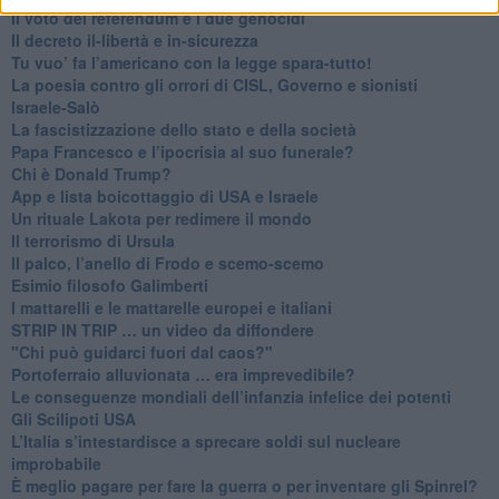
​Il voto del referendum e i due genocidi
Il decreto il-libertà e in-sicurezza
Tu vuo’ fa l’americano con la legge spara-tutto!
La poesia contro gli orrori di CISL, Governo e sionisti
Israele-Salò
​La fascistizzazione dello stato e della società
Papa Francesco e l’ipocrisia al suo funerale?
​Chi è Donald Trump?
App e lista boicottaggio di USA e Israele
​Un rituale Lakota per redimere il mondo
Il terrorismo di Ursula
​Il palco, l’anello di Frodo e scemo-scemo
Esimio filosofo Galimberti
​I mattarelli e le mattarelle europei e italiani
​STRIP IN TRIP … un video da diffondere
"Chi può guidarci fuori dal caos?"
​Portoferraio alluvionata … era imprevedibile?
Le conseguenze mondiali dell’infanzia infelice dei potenti
​Gli Scilipoti USA
L’Italia s’intestardisce a sprecare soldi sul nucleare
improbabile
È meglio pagare per fare la guerra o per inventare gli Spinrel?