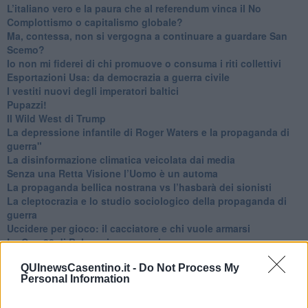
L’italiano vero e la paura che al referendum vinca il No
​Complottismo o capitalismo globale?
​Ma, contessa, non si vergogna a continuare a guardare San
Scemo?
​Io non mi fiderei di chi promuove o consuma i riti collettivi
Esportazioni Usa: da democrazia a guerra civile
​I vestiti nuovi degli imperatori baltici
​Pupazzi!
​Il Wild West di Trump
​La depressione infantile di Roger Waters e la propaganda di
guerra"
​La disinformazione climatica veicolata dai media
Senza una Retta Visione l’Uomo è un automa
​La propaganda bellica nostrana vs l’hasbarà dei sionisti
​La cleptocrazia e lo studio sociologico della propaganda di
guerra
​Uccidere per gioco: il cacciatore e chi vuole armarsi
​La Cop 30 di Belem giorno per giorno
La Cop 30, i crimini e i misfatti verso la vita sulla terra
QUInewsCasentino.it -
Do Not Process My
Arrostire il pianeta: le grandi emissioni della carne e dei
Personal Information
latticini
​Cop 30, uragani e riconversione delle spese militari