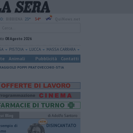
23°
34°
O:
BIBBIENA
QuiNews.net
ato
08 Agosto 2026
SA
PISTOIA
LUCCA
MASSA CARRARA
ste
Animali
Pubblicità
Contatti
RAGGIOLO
POPPI
PRATOVECCHIO-STIA
ui Blog
di Adolfo Santoro
DISINCANTATO
esempio di
ismo