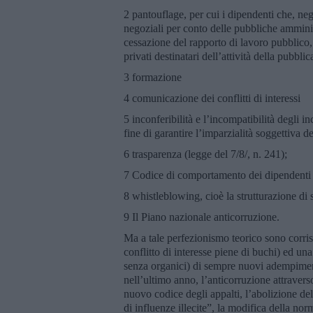
2 pantouflage, per cui i dipendenti che, negl
negoziali per conto delle pubbliche amminis
cessazione del rapporto di lavoro pubblico, l
privati destinatari dell’attività della pubbl
3 formazione
4 comunicazione dei conflitti di interessi
5 inconferibilità e l’incompatibilità degli in
fine di garantire l’imparzialità soggettiva d
6 trasparenza (legge del 7/8/, n. 241);
7 Codice di comportamento dei dipendenti 
8 whistleblowing, cioè la strutturazione di s
9 Il Piano nazionale anticorruzione.
Ma a tale perfezionismo teorico sono corris
conflitto di interesse piene di buchi) ed u
senza organici) di sempre nuovi adempiment
nell’ultimo anno, l’anticorruzione attraver
nuovo codice degli appalti, l’abolizione del 
di influenze illecite”, la modifica della nor