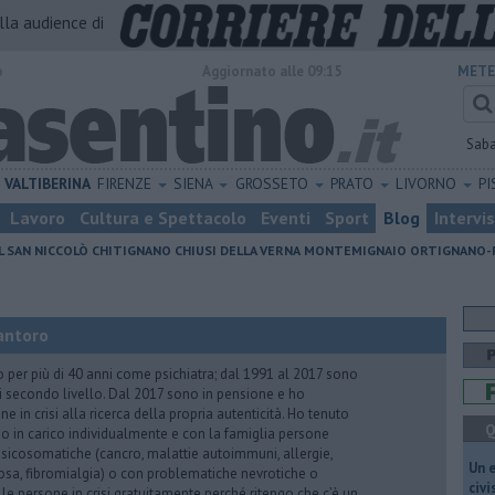
alla audience di
o
Aggiornato alle 09:15
METE
Sab
VALTIBERINA
FIRENZE
SIENA
GROSSETO
PRATO
LIVORNO
PI
Lavoro
Cultura e Spettacolo
Eventi
Sport
Blog
Intervi
L SAN NICCOLÒ
CHITIGNANO
CHIUSI DELLA VERNA
MONTEMIGNAIO
ORTIGNANO-
antoro
o per più di 40 anni come psichiatra; dal 1991 al 2017 sono
di secondo livello. Dal 2017 sono in pensione e ho
e in crisi alla ricerca della propria autenticità. Ho tenuto
Q
o in carico individualmente e con la famiglia persone
icosomatiche (cancro, malattie autoimmuni, allergie,
​Un 
iosa, fibromialgia) o con problematiche nevrotiche o
civ
 le persone in crisi gratuitamente perché ritengo che c’è un