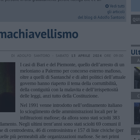
Vedi tutti
gli articoli
del blog di Adolfo Santoro
QUI
e machiavellismo
Ult
DI ADOLFO SANTORO - SABATO
13 APRILE 2024
ORE 09:00
A
I casi di Bari e del Piemonte, quello dell’arresto di un
meloniano a Palermo per concorso esterno mafioso,
oltre a quelli di Santanché e di altri politici dell’attuale
governo hanno riaperto il tema della corruttibilità,
della contiguità con la malavita e dell’irrispettosità
delle leggi, anzi tutto della Costituzione.
C
Nel 1991 venne introdotto nell’ordinamento italiano
lo scioglimento delle amministrazioni locali per le
infiltrazioni mafiose; da allora sono stati sciolti 383
llamento. Negli ultimi trent’anni sono stati sciolti 69 comuni il
e di centrodestra, 46 di centrosinistra e 157 di liste civiche (per
A
uelle più permeabili alle organizzazioni mafiose. Se nei primi