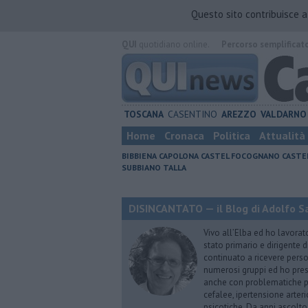
Questo sito contribuisce 
QUI
quotidiano online.
Percorso semplificat
TOSCANA
CASENTINO
AREZZO
VALDARNO
Home
Cronaca
Politica
Attualità
BIBBIENA
CAPOLONA
CASTEL FOCOGNANO
CASTE
SUBBIANO
TALLA
DISINCANTATO — il Blog di Adolfo S
Vivo all’Elba ed ho lavorat
stato primario e dirigente 
continuato a ricevere person
numerosi gruppi ed ho pres
anche con problematiche ps
cefalee, ipertensione arter
psicotiche. Da anni ascolto