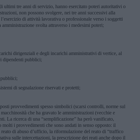
i ultimi tre anni di servizio, hanno esercitato poteri autoritativi o
trazioni, non possono svolgere, nei tre anni successivi alla
’esercizio di attività lavorativa o professionale verso i soggetti
ica amministrazione svolta attraverso i medesimi poteri;
carichi dirigenziali e degli incarichi amministrativi di vertice, al
ei dipendenti pubblici;
pubblici;
istemi di segnalazione riservati e protetti;
posti provvedimenti spesso simbolici (scarsi controlli, norme sul
na macchinosità che ha gravato le amministrazioni (vecchie e
i. La ricerca di una “semplificazione” ha però vanificato,
so molti i provvedimenti che sono andati in senso opposto: il
reato di abuso d’ufficio, la riformulazione del reato di “traffico
mativa sulle intercettazioni, la prescrizione dei reati anche dopo il