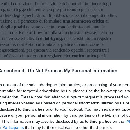
reati di corruzione, l’eliminazione dei controlli in itinere degli
disegno di legge che rende sempre più remoto per i decisori
ondere degli sprechi di fondi pubblici, causati da tangenti o altro.
ruzione si è permesso di formulare
una sommessa critica
ai
degli appalti
ne sono state invocate le dimissioni; tutte le
 stato del Rule of Low in Italia sono rimaste inevase; nessuna
i interesse e l’attività di
lobbying,
né si è istituito un registro
essione; non è stato affrontata la pratica di canalizzare le
 associazioni, per questa via rendendo opachi i rapporti tra i
a, né è stato introdotto
un registro elettronico unico
per le
 delle campagne elettorali.
onal Italia, Michele Calleri,
“
In un tempo in cui le guerre e gli
sentino.it -
Do Not Process My Personal Information
iscono, pregiudicando i commerci e le normali migrazioni, qualcuno
ia tollerabile e che i controlli possano attenuarsi, ma sbaglia
.
La
to opt-out of the sale, sharing to third parties, or processing of your per
a l’integrità delle persone
, in ogni epoca e in ogni contesto.
formation for targeted advertising by us, please use the below opt-out s
no in cima alla loro agenda i temi della trasparenza e della lotta
r selection. Please note that after your opt-out request is processed y
te alcune questioni che continuano ad incidere negativamente
eing interest-based ads based on personal information utilized by us or
zione della corruzione nel settore pubblico. Dalle carenze
disclosed to third parties prior to your opt-out. You may separately opt-
o di interessi
nei rapporti tra pubblico e privato, alla mancanza
losure of your personal information by third parties on the IAB’s list of
lla recente sospensione del
registro dei titolari effettivi
che
. This information may also be disclosed by us to third parties on the
IA
Participants
that may further disclose it to other third parties.