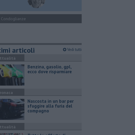
Condoglianze
imi articoli
Vedi tutti
ttualità
​Benzina, gasolio, gpl,
ecco dove risparmiare
ronaca
Nascosta in un bar per
sfuggire alla furia del
compagno
ttualità