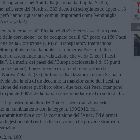
nti soprattutto nel Sud Italia (Campania, Puglia, Sicilia,
che nelle aree del Nord: su 383 decreti di scioglimento, appena 13
e però hanno riguardato comuni importanti come Ventimiglia
e Anzio (2022).
A
ncy International” l’Italia nel 2023 è retrocessa di un posto
e della corruzione” ed ha occupato così il 42° posto su 180 Paesi
ione della Corruzione (CPI) di Transparency International
tore pubblico e nella politica in numerosi Paesi di tutto il
perti e assegnando una valutazione che va da 0, per i Paesi
uliti”. La media dei paesi dell’Europa occidentale è di 65 punti
lo scorso anno). I paesi meno corrotti del mondo sono la
a Nuova Zelanda (85). In fondo alla classifica ci sono Somalia
rivela che in più di un decennio la maggior parte dei Paesi ha
uzione del settore pubblico; oltre i due terzi dei Paesi ottengono
 di più dell’80% della popolazione mondiale è al di sotto di 43.
è il pilastro fondativo dell’intero sistema sanzionatorio
tato un cambiamento con la legge n. 190/2012, con
a amministrativa e con la costituzione dell’Anac. Ed è ormai
 di gestione del rischio di corruzione, che prevede strumenti
strazioni:
012, n. 190);