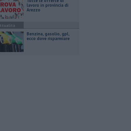
​Tutte le offerte di
lavoro in provincia di
Arezzo
ttualità
​Benzina, gasolio, gpl,
ecco dove risparmiare