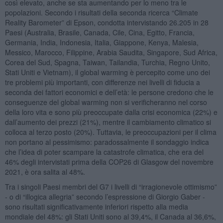
così elevato, anche se sta aumentando per lo meno tra le
popolazioni. Secondo i risultati della seconda ricerca “Climate
Reality Barometer” di Epson, condotta intervistando 26.205 in 28
Paesi (Australia, Brasile, Canada, Cile, Cina, Egitto, Francia,
Germania, India, Indonesia, Italia, Giappone, Kenya, Malesia,
Messico, Marocco, Filippine, Arabia Saudita, Singapore, Sud Africa,
Corea del Sud, Spagna, Taiwan, Tailandia, Turchia, Regno Unito,
Stati Uniti e Vietnam), il global warming è percepito come uno dei
tre problemi più importanti, con differenze nei livelli di fiducia a
seconda dei fattori economici e dell’età: le persone credono che le
conseguenze del global warming non si verificheranno nel corso
della loro vita e sono più preoccupate dalla crisi economica (22%) e
dall’aumento dei prezzi (21%), mentre il cambiamento climatico si
colloca al terzo posto (20%). Tuttavia, le preoccupazioni per il clima
non portano al pessimismo: paradossalmente il sondaggio indica
che l’idea di poter scampare la catastrofe climatica, che era del
46% degli intervistati prima della COP26 di Glasgow del novembre
2021, è ora salita al 48%.
Tra i singoli Paesi membri del G7 i livelli di “irragionevole ottimismo”
- o di “illogica allegria” secondo l’espressione di Giorgio Gaber -
sono risultati significativamente inferiori rispetto alla media
mondiale del 48%: gli Stati Uniti sono al 39,4%, il Canada al 36,6%,