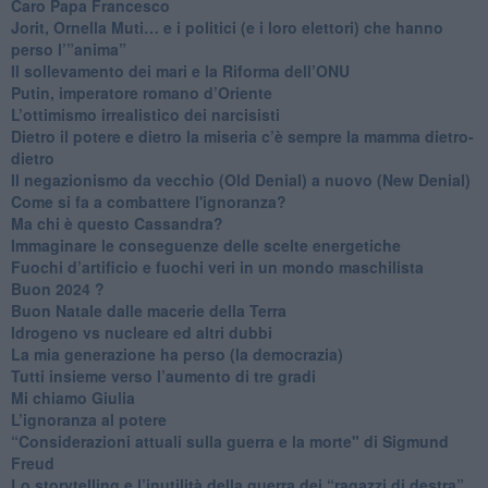
Caro Papa Francesco
​Jorit, Ornella Muti… e i politici (e i loro elettori) che hanno
perso l’”anima”
​Il sollevamento dei mari e la Riforma dell’ONU
Putin, imperatore romano d’Oriente
​L’ottimismo irrealistico dei narcisisti
​Dietro il potere e dietro la miseria c’è sempre la mamma dietro-
dietro
Il negazionismo da vecchio (Old Denial) a nuovo (New Denial)
Come si fa a combattere l'ignoranza?
Ma chi è questo Cassandra?
Immaginare le conseguenze delle scelte energetiche
​Fuochi d’artificio e fuochi veri in un mondo maschilista
Buon 2024 ?
​Buon Natale dalle macerie della Terra
​Idrogeno vs nucleare ed altri dubbi
​La mia generazione ha perso (la democrazia)
​Tutti insieme verso l’aumento di tre gradi
Mi chiamo Giulia
L’ignoranza al potere
​“Considerazioni attuali sulla guerra e la morte" di Sigmund
Freud
​Lo storytelling e l’inutilità della guerra dei “ragazzi di destra”