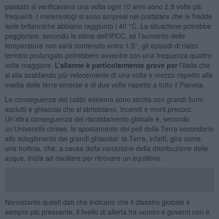
passato si verificavano una volta ogni 10 anni sono 2,8 volte più
frequenti. I metereologi si sono sorpresi nel costatare che le fredde
isole britanniche abbiano raggiunto i 40 °C. La situazione potrebbe
peggiorare: secondo le stime dell'IPCC, se l’aumento delle
temperature non sarà contenuto entro 1,5°, gli episodi di rialzo
termico prolungato potrebbero avvenire con una frequenza quattro
volte maggiore.
L’allarme è particolarmente grave per
l’Italia che
si stia scaldando più velocemente di una volta e mezzo rispetto alla
media delle terre emerse e di due volte rispetto a tutto il Pianeta.
Le conseguenze del caldo estremo sono siccità con grandi fiumi
asciutti e ghiacciai che si sbriciolano, incendi e morti precoci.
Un’altra conseguenza del riscaldamento globale è, secondo
un’Università cinese, lo spostamento dei poli della Terra secondario
allo scioglimento dei grandi ghiacciai: la Terra, infatti, gira come
una trottola, che, a causa della variazione della distribuzione delle
acque, inizia ad oscillare per ritrovare un equilibrio.
Nonostante questi dati che indicano che il disastro globale è
sempre più pressante, il livello di allerta tra uomini e governi non è