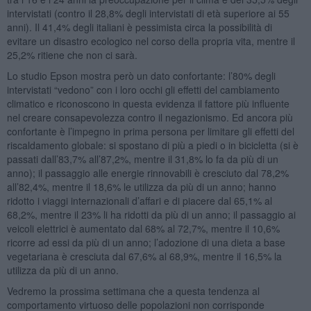
intervistati (contro il 28,8% degli intervistati di età superiore ai 55
anni). Il 41,4% degli italiani è pessimista circa la possibilità di
evitare un disastro ecologico nel corso della propria vita, mentre il
25,2% ritiene che non ci sarà.
Lo studio Epson mostra però un dato confortante: l’80% degli
intervistati “vedono” con i loro occhi gli effetti del cambiamento
climatico e riconoscono in questa evidenza il fattore più influente
nel creare consapevolezza contro il negazionismo. Ed ancora più
confortante è l’impegno in prima persona per limitare gli effetti del
riscaldamento globale: si spostano di più a piedi o in bicicletta (si è
passati dall’83,7% all’87,2%, mentre il 31,8% lo fa da più di un
anno); il passaggio alle energie rinnovabili è cresciuto dal 78,2%
all’82,4%, mentre il 18,6% le utilizza da più di un anno; hanno
ridotto i viaggi internazionali d’affari e di piacere dal 65,1% al
68,2%, mentre il 23% li ha ridotti da più di un anno; il passaggio ai
veicoli elettrici è aumentato dal 68% al 72,7%, mentre il 10,6%
ricorre ad essi da più di un anno; l’adozione di una dieta a base
vegetariana è cresciuta dal 67,6% al 68,9%, mentre il 16,5% la
utilizza da più di un anno.
Vedremo la prossima settimana che a questa tendenza al
comportamento virtuoso delle popolazioni non corrisponde