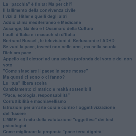
​La “pacchia” è finita! Ma per chi?
​Il fallimento della convivenza civile
​I vizi di Hitler e quelli degli altri
Addio clima mediterraneo e Medicane
​Assange, Galileo e l’Ossimoro della Cultura
​I bulli d’Italia e i masochisti d’Italia
​Bertrand Russell, le televisioni di Berlusconi e l’ADHD
​Se vuoi la pace, investi non nelle armi, ma nella scuola
​Dichiara pace
​Appello agli elettori ad una scelta profonda del voto e del non
voto
"Come sfasciare il paese in sette mosse"
​Ma questi ci sono o ci fanno?
​Le “tua” libera scelta
Cambiamento climatico e realtà sostenibili
“Pace, ecologia, responsabilità”
​Corruttibilità e machiavellismo
Istruzioni per un’arte corale contro l’oggettivizzazione
dell’Essere
​L’MMPI e il mito della valutazione “oggettiva” dei test
psicologici
Come migliorare la proposta “pace terra dignità”