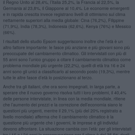
il Regno Unito al 28,4%, l’Italia 25,2%, la Francia al 22,5%, la
Germania al 23,8%, il Giappone al 10,4%. Le economie emergenti
e in rapida crescita invece registrano livelli di ottimismo sul clima
nettamente superiori alla media globale: Cina (76,2%), Filippine
(71,9%), India (78,3%), Indonesia (62,6%), Kenya (76%) e Messico
(66%).
I risultati dello studio Epsom suggeriscono inoltre che l’età è un
altro fattore importante: le fasce più anziane e più giovani sono più
preoccupate del cambiamento climatico. Gli intervistati con più di
55 anni sono l’unico gruppo a citare il cambiamento climatico come
problema mondiale più urgente (22,2%), quelli di età tra 16 e 24
anni sono gli unici a classificarlo al secondo posto (19,3%), mentre
tutte le altre fasce d’età lo posizionano al terzo.
Anche tra gli italiani, che ora sono impegnati, in larga parte, a
sperare che il nuovo governo risolva tutti i loro problemi, il 40,4%
delle persone intervistate, in linea con la media mondiale, ritiene
che l’aumento dei prezzi e la correzione dell’economia siano le
questioni più urgenti, mentre il 29,1% (più del 20% registrato a
livello mondiale) afferma che il cambiamento climatico è la
questione più urgente che i governi, le imprese e gli individui
devono affrontare. La situazione cambia con l’età: per gli intervistati
tra i 16 e i 24 anni la preoccupazione per il clima è del 35,5% degli