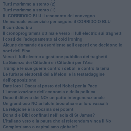
Tutti morimmo a stento (2)
​Tutti morimmo a stento (1)
IL CORRIDOIO BLU il resoconto del convegno
Un manuale essenziale per seguire il CORRIDOIO BLU
Il corridoio blu
​Il cronoprogramma ottimale verso il full electric sui traghetti
​I costi dell’adeguamento al cold ironing
Alcune domande da esordiente agli esperti che decidono le
sorti dell’Elba
Verso il full electric a gestione pubblica dei traghetti​
​La Scienza dei Cittadini e i Cittadini per l’Aria
Trump e le sue guerre contro i deboli e contro la terra
​Le furbate elettorali della Meloni e la testardaggine
dell’opposizione
​Date loro l’Oscar al posto del Nobel per la Pace
L'umanizzazione dell'economia e della politica
​Dopo il diluvio dei NO: un patto intergenerazionale
​Un grandioso NO ai falchi teocratici e ai loro vassalli
La religione è la cocaina dei potenti
Donald e Bibi confinati nell’isola di St James?
L’italiano vero e la paura che al referendum vinca il No
​Complottismo o capitalismo globale?