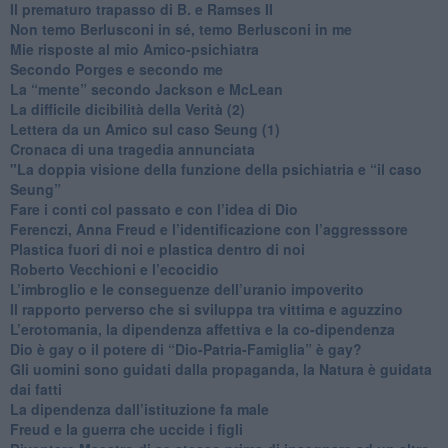
​Il prematuro trapasso di B. e Ramses II
​Non temo Berlusconi in sé, temo Berlusconi in me
​Mie risposte al mio Amico-psichiatra
​Secondo Porges e secondo me
​La “mente” secondo Jackson e McLean
La difficile dicibilità della Verità (2)
​Lettera da un Amico sul caso Seung (1)
​Cronaca di una tragedia annunciata
"​La doppia visione della funzione della psichiatria e “il caso
Seung”
​Fare i conti col passato e con l’idea di Dio
​Ferenczi, Anna Freud e l’identificazione con l’aggresssore
Plastica fuori di noi e plastica dentro di noi
​Roberto Vecchioni e l’ecocidio
​L’imbroglio e le conseguenze dell’uranio impoverito
​Il rapporto perverso che si sviluppa tra vittima e aguzzino
L’erotomania, la dipendenza affettiva e la co-dipendenza
​Dio è gay o il potere di “Dio-Patria-Famiglia” è gay?
​Gli uomini sono guidati dalla propaganda, la Natura è guidata
dai fatti
La dipendenza dall’istituzione fa male
​Freud e la guerra che uccide i figli