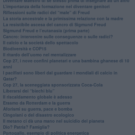
​Diventare Maestro di se stesso prima di insegnare ad un altro
L’importanza della formazione nel diventare genitori
Riflessioni sulle radici del “male” di Freud
​La storia ancestrale e la primissima relazione con la madre
​La resistibile ascesa del cancro di Sigmund Freud
Sigmund Freud e l’eutanasia (prima parte)
Cancro: intervenire sulle conseguenze o sulle radici?
​Il calcio e la società dello spettacolo
Biodiversità e COP15
​Il ritardo dell’uomo nel mentalizzare
​Cop 27, i nove confini planetari e una bambina ghanese di 10
anni
​I pacifisti sono liberi dal guardare i mondiali di calcio in
Qatar?
​Cop 27, la sceneggiata sponsorizzata Coca-Cola
​Liberarsi dei “biechi blu”
Il riscaldamento globale è adesso
​Erasmo da Rotterdam e la guerra
​Aforismi su guerra, pace e bomba
Cingolani o del disastro ecologico
​Il metano ci dà una mano nel suicidio del pianeta
​Dio? Patria? Famiglia?
Portogallo, esempio di politica energetica