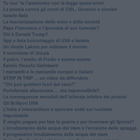
Tu vuo’ fa l’americano con la legge spara-tutto!
La poesia contro gli orrori di CISL, Governo e sionisti
Israele-Salò
​La fascistizzazione dello stato e della società
Papa Francesco e l’ipocrisia al suo funerale?
​Chi è Donald Trump?
App e lista boicottaggio di USA e Israele
​Un rituale Lakota per redimere il mondo
Il terrorismo di Ursula
​Il palco, l’anello di Frodo e scemo-scemo
Esimio filosofo Galimberti
​I mattarelli e le mattarelle europei e italiani
​STRIP IN TRIP … un video da diffondere
"Chi può guidarci fuori dal caos?"
​Portoferraio alluvionata … era imprevedibile?
Le conseguenze mondiali dell’infanzia infelice dei potenti
​Gli Scilipoti USA
L’Italia s’intestardisce a sprecare soldi sul nucleare
improbabile
È meglio pagare per fare la guerra o per inventare gli Spinrel?
​L’innalzamento delle acque del mare e l’erosione delle spiagge
​Il progressivo innalzamento delle acque del mare