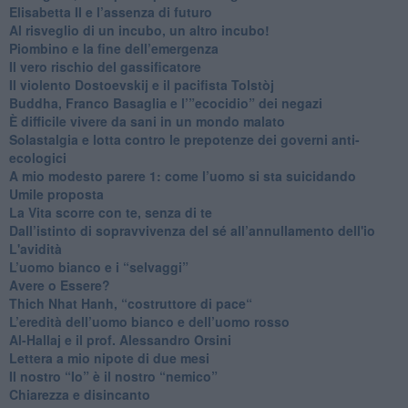
​Elisabetta II e l’assenza di futuro
Al risveglio di un incubo, un altro incubo!
​Piombino e la fine dell’emergenza
​Il vero rischio del gassificatore
​Il violento Dostoevskij e il pacifista Tolstòj
​Buddha, Franco Basaglia e l’”ecocidio” dei negazi
​È difficile vivere da sani in un mondo malato
Solastalgia e lotta contro le prepotenze dei governi anti-
ecologici
​A mio modesto parere 1: come l’uomo si sta suicidando
​Umile proposta
​La Vita scorre con te, senza di te
​Dall’istinto di sopravvivenza del sé all’annullamento dell'io
L'avidità
​L’uomo bianco e i “selvaggi”
​Avere o Essere?
​Thich Nhat Hanh, “costruttore di pace“
​L’eredità dell’uomo bianco e dell’uomo rosso
Al-Hallaj e il prof. Alessandro Orsini
​Lettera a mio nipote di due mesi
​Il nostro “Io” è il nostro “nemico”
​Chiarezza e disincanto