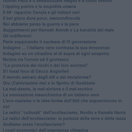
​Gunter Pauli e il desalinizzare meglio e a costo minore
I tipping points e la stupidità umana
​Il 58° rapporto Censis e gli italiani veri
​Il bel gioco dura poco, marcondirondà
Noi abbiamo perso la guerra e la pace
Suggerimenti per Hannah Arendt e La banalità del male
​Gli indifferenti
Parte zoppicando il nucleare di IV generazione
​Indagine … l’italiano vero confessa la sua innocenza
Indagine su un cittadino al di sopra di ogni sospetto
Notizie tra l'orrore ed il grottesco
"La protervia dei ricchi e dei loro servitori"
S’i fossi foco di Cecco Angiolieri
​Il mondo salvato dagli elfi e dai mutaforma?
Gru (Cattivissimo me) e lo Spirito di Goebbels
​La mal-destra, la mal-sinistra e il mal-tecnico
​La venerazione masochistica di un italiano vero
​L’eco-nazismo e le idee-forma dell’800 che sopravvivono in
noi
​Le radici “culturali” dell’ecofascismo, Nordio e Kamala Harris
Le radici dell’ecofascismo: la purezza della terra e della razza
Andiamo verso l’ecofascismo?
I costi economici dell’emergenza climatica