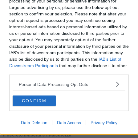
processing of your personal or sensitive information for
Il Wenzi e la decadenza verso la guerra e la morte
targeted advertising by us, please use the below opt-out
​Il tecno-fascismo e i suoi nemici delusi
section to confirm your selection. Please note that after your
​I comici e il vittimismo paranoideo al potere
opt-out request is processed you may continue seeing
​La virtù secondo Confucio e Xi (seconda parte)
interest-based ads based on personal information utilized by
Le Pax imperiali e Tianxia (prima parte)
us or personal information disclosed to third parties prior to
Un mondo condiviso a misura di bambino
your opt-out. You may separately opt-out of the further
​Un chiarimento, Chris Hedges e qualche domanda
disclosure of your personal information by third parties on the
Il velleitarismo di Trump, dell’UE e di Darwin
IAB’s list of downstream participants. This information may
​Karen Horney e il ponte sullo Stretto
also be disclosed by us to third parties on the
IAB’s List of
​I bulli vanno isolati
Downstream Participants
that may further disclose it to other
L’invertebrata von der Leyen e il Lula-risk
third parties.
Trump soffre, la Corte dell'Aia è viva
​Il Nobel per la pace a Trump o all’Albanese? Questo è il
Personal Data Processing Opt Outs
problema!
​Alessandro Orsini e la tetrade oscura del sionismo
​Hilsenrath e le 9 omotipie tra Nazismo, Sionismo e
CONFIRM
Americanismo" (4^ parte)
​Il terrore di Netanyahu e la strategia della tensione
Il mito della democratica Israele (prima parte)
​Finale di partita?
Data Deletion
Data Access
Privacy Policy
​Il voto del referendum e i due genocidi
Il decreto il-libertà e in-sicurezza