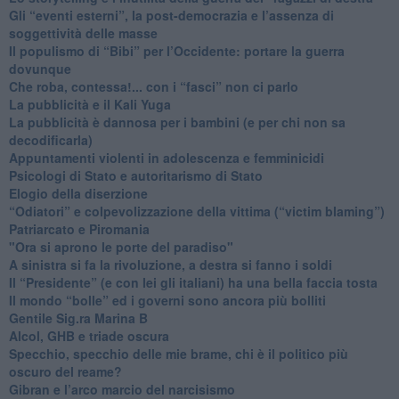
​Gli “eventi esterni”, la post-democrazia e l’assenza di
soggettività delle masse
​Il populismo di “Bibi” per l’Occidente: portare la guerra
dovunque
​Che roba, contessa!... con i “fasci” non ci parlo
La pubblicità e il Kali Yuga
​La pubblicità è dannosa per i bambini (e per chi non sa
decodificarla)
​Appuntamenti violenti in adolescenza e femminicidi
​Psicologi di Stato e autoritarismo di Stato
Elogio della diserzione
“Odiatori” e colpevolizzazione della vittima (“victim blaming”)
​Patriarcato e Piromania
"Ora si aprono le porte del paradiso"
​A sinistra si fa la rivoluzione, a destra si fanno i soldi
​Il “Presidente” (e con lei gli italiani) ha una bella faccia tosta
​Il mondo “bolle” ed i governi sono ancora più bolliti
​Gentile Sig.ra Marina B
​Alcol, GHB e triade oscura
​Specchio, specchio delle mie brame, chi è il politico più
oscuro del reame?
​Gibran e l’arco marcio del narcisismo