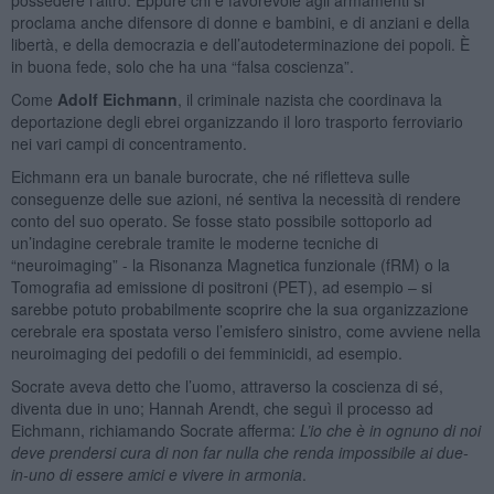
proclama anche difensore di donne e bambini, e di anziani e della
libertà, e della democrazia e dell’autodeterminazione dei popoli. È
in buona fede, solo che ha una “falsa coscienza”.
Come
Adolf Eichmann
, il criminale nazista che coordinava la
deportazione degli ebrei organizzando il loro trasporto ferroviario
nei vari campi di concentramento.
Eichmann era un banale burocrate, che né rifletteva sulle
conseguenze delle sue azioni, né sentiva la necessità di rendere
conto del suo operato. Se fosse stato possibile sottoporlo ad
un’indagine cerebrale tramite le moderne tecniche di
“neuroimaging” - la Risonanza Magnetica funzionale (fRM) o la
Tomografia ad emissione di positroni (PET), ad esempio – si
sarebbe potuto probabilmente scoprire che la sua organizzazione
cerebrale era spostata verso l’emisfero sinistro, come avviene nella
neuroimaging dei pedofili o dei femminicidi, ad esempio.
Socrate aveva detto che l’uomo, attraverso la coscienza di sé,
diventa due in uno; Hannah Arendt, che seguì il processo ad
Eichmann, richiamando Socrate afferma:
L’io che è in ognuno di noi
deve prendersi cura di non far nulla che renda impossibile ai due-
in-uno di essere amici e vivere in armonia
.