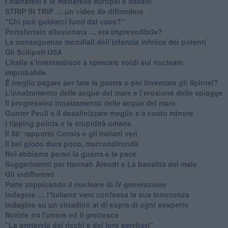
​I mattarelli e le mattarelle europei e italiani
​STRIP IN TRIP … un video da diffondere
"Chi può guidarci fuori dal caos?"
​Portoferraio alluvionata … era imprevedibile?
Le conseguenze mondiali dell’infanzia infelice dei potenti
​Gli Scilipoti USA
L’Italia s’intestardisce a sprecare soldi sul nucleare
improbabile
È meglio pagare per fare la guerra o per inventare gli Spinrel?
​L’innalzamento delle acque del mare e l’erosione delle spiagge
​Il progressivo innalzamento delle acque del mare
​Gunter Pauli e il desalinizzare meglio e a costo minore
I tipping points e la stupidità umana
​Il 58° rapporto Censis e gli italiani veri
​Il bel gioco dura poco, marcondirondà
Noi abbiamo perso la guerra e la pace
Suggerimenti per Hannah Arendt e La banalità del male
​Gli indifferenti
Parte zoppicando il nucleare di IV generazione
​Indagine … l’italiano vero confessa la sua innocenza
Indagine su un cittadino al di sopra di ogni sospetto
Notizie tra l'orrore ed il grottesco
"La protervia dei ricchi e dei loro servitori"