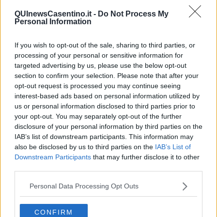
​La cleptocrazia e lo studio sociologico della propaganda di
QUInewsCasentino.it -
Do Not Process My
guerra
Personal Information
​Uccidere per gioco: il cacciatore e chi vuole armarsi
​La Cop 30 di Belem giorno per giorno
If you wish to opt-out of the sale, sharing to third parties, or
La Cop 30, i crimini e i misfatti verso la vita sulla terra
processing of your personal or sensitive information for
Arrostire il pianeta: le grandi emissioni della carne e dei
targeted advertising by us, please use the below opt-out
latticini
section to confirm your selection. Please note that after your
​Cop 30, uragani e riconversione delle spese militari
La responsabilità storica della morte sulla terra
opt-out request is processed you may continue seeing
PTSD e suicidi svelano l’intento suicidario della guerra e
interest-based ads based on personal information utilized by
dell’ignoranza
us or personal information disclosed to third parties prior to
Il Wenzi e la decadenza verso la guerra e la morte
your opt-out. You may separately opt-out of the further
​Il tecno-fascismo e i suoi nemici delusi
disclosure of your personal information by third parties on the
​I comici e il vittimismo paranoideo al potere
IAB’s list of downstream participants. This information may
​La virtù secondo Confucio e Xi (seconda parte)
also be disclosed by us to third parties on the
IAB’s List of
Le Pax imperiali e Tianxia (prima parte)
Downstream Participants
that may further disclose it to other
Un mondo condiviso a misura di bambino
third parties.
​Un chiarimento, Chris Hedges e qualche domanda
Il velleitarismo di Trump, dell’UE e di Darwin
Personal Data Processing Opt Outs
​Karen Horney e il ponte sullo Stretto
​I bulli vanno isolati
L’invertebrata von der Leyen e il Lula-risk
CONFIRM