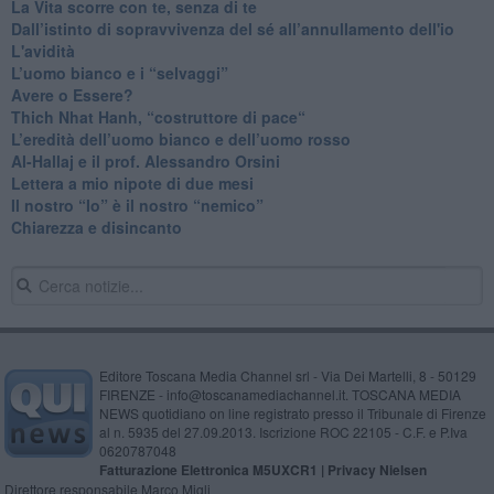
​La Vita scorre con te, senza di te
​Dall’istinto di sopravvivenza del sé all’annullamento dell'io
L'avidità
​L’uomo bianco e i “selvaggi”
​Avere o Essere?
​Thich Nhat Hanh, “costruttore di pace“
​L’eredità dell’uomo bianco e dell’uomo rosso
Al-Hallaj e il prof. Alessandro Orsini
​Lettera a mio nipote di due mesi
​Il nostro “Io” è il nostro “nemico”
​Chiarezza e disincanto
Editore Toscana Media Channel srl - Via Dei Martelli, 8 - 50129
FIRENZE - info@toscanamediachannel.it. TOSCANA MEDIA
NEWS quotidiano on line registrato presso il Tribunale di Firenze
al n. 5935 del 27.09.2013. Iscrizione ROC 22105 - C.F. e P.Iva
0620787048
Fatturazione Elettronica M5UXCR1 |
Privacy Nielsen
Direttore responsabile Marco Migli