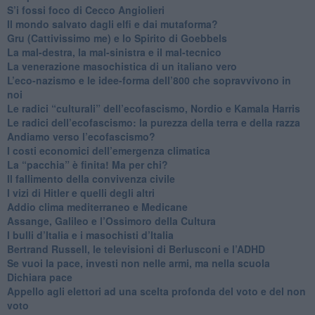
S’i fossi foco di Cecco Angiolieri
​Il mondo salvato dagli elfi e dai mutaforma?
Gru (Cattivissimo me) e lo Spirito di Goebbels
​La mal-destra, la mal-sinistra e il mal-tecnico
​La venerazione masochistica di un italiano vero
​L’eco-nazismo e le idee-forma dell’800 che sopravvivono in
noi
​Le radici “culturali” dell’ecofascismo, Nordio e Kamala Harris
Le radici dell’ecofascismo: la purezza della terra e della razza
Andiamo verso l’ecofascismo?
I costi economici dell’emergenza climatica
​La “pacchia” è finita! Ma per chi?
​Il fallimento della convivenza civile
​I vizi di Hitler e quelli degli altri
Addio clima mediterraneo e Medicane
​Assange, Galileo e l’Ossimoro della Cultura
​I bulli d’Italia e i masochisti d’Italia
​Bertrand Russell, le televisioni di Berlusconi e l’ADHD
​Se vuoi la pace, investi non nelle armi, ma nella scuola
​Dichiara pace
​Appello agli elettori ad una scelta profonda del voto e del non
voto