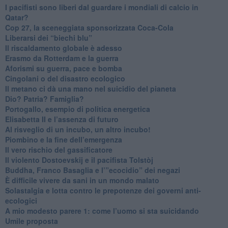
​I pacifisti sono liberi dal guardare i mondiali di calcio in
Qatar?
​Cop 27, la sceneggiata sponsorizzata Coca-Cola
​Liberarsi dei “biechi blu”
Il riscaldamento globale è adesso
​Erasmo da Rotterdam e la guerra
​Aforismi su guerra, pace e bomba
Cingolani o del disastro ecologico
​Il metano ci dà una mano nel suicidio del pianeta
​Dio? Patria? Famiglia?
Portogallo, esempio di politica energetica
​Elisabetta II e l’assenza di futuro
Al risveglio di un incubo, un altro incubo!
​Piombino e la fine dell’emergenza
​Il vero rischio del gassificatore
​Il violento Dostoevskij e il pacifista Tolstòj
​Buddha, Franco Basaglia e l’”ecocidio” dei negazi
​È difficile vivere da sani in un mondo malato
Solastalgia e lotta contro le prepotenze dei governi anti-
ecologici
​A mio modesto parere 1: come l’uomo si sta suicidando
​Umile proposta