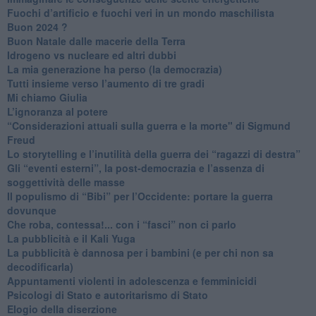
​Fuochi d’artificio e fuochi veri in un mondo maschilista
Buon 2024 ?
​Buon Natale dalle macerie della Terra
​Idrogeno vs nucleare ed altri dubbi
​La mia generazione ha perso (la democrazia)
​Tutti insieme verso l’aumento di tre gradi
Mi chiamo Giulia
L’ignoranza al potere
​“Considerazioni attuali sulla guerra e la morte" di Sigmund
Freud
​Lo storytelling e l’inutilità della guerra dei “ragazzi di destra”
​Gli “eventi esterni”, la post-democrazia e l’assenza di
soggettività delle masse
​Il populismo di “Bibi” per l’Occidente: portare la guerra
dovunque
​Che roba, contessa!... con i “fasci” non ci parlo
La pubblicità e il Kali Yuga
​La pubblicità è dannosa per i bambini (e per chi non sa
decodificarla)
​Appuntamenti violenti in adolescenza e femminicidi
​Psicologi di Stato e autoritarismo di Stato
Elogio della diserzione