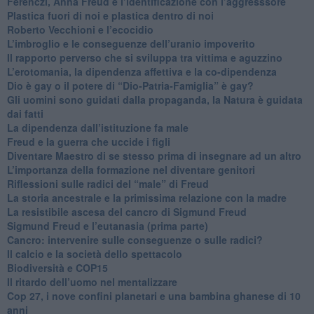
​Ferenczi, Anna Freud e l’identificazione con l’aggresssore
Plastica fuori di noi e plastica dentro di noi
​Roberto Vecchioni e l’ecocidio
​L’imbroglio e le conseguenze dell’uranio impoverito
​Il rapporto perverso che si sviluppa tra vittima e aguzzino
L’erotomania, la dipendenza affettiva e la co-dipendenza
​Dio è gay o il potere di “Dio-Patria-Famiglia” è gay?
​Gli uomini sono guidati dalla propaganda, la Natura è guidata
dai fatti
La dipendenza dall’istituzione fa male
​Freud e la guerra che uccide i figli
​Diventare Maestro di se stesso prima di insegnare ad un altro
L’importanza della formazione nel diventare genitori
Riflessioni sulle radici del “male” di Freud
​La storia ancestrale e la primissima relazione con la madre
​La resistibile ascesa del cancro di Sigmund Freud
Sigmund Freud e l’eutanasia (prima parte)
Cancro: intervenire sulle conseguenze o sulle radici?
​Il calcio e la società dello spettacolo
Biodiversità e COP15
​Il ritardo dell’uomo nel mentalizzare
​Cop 27, i nove confini planetari e una bambina ghanese di 10
anni