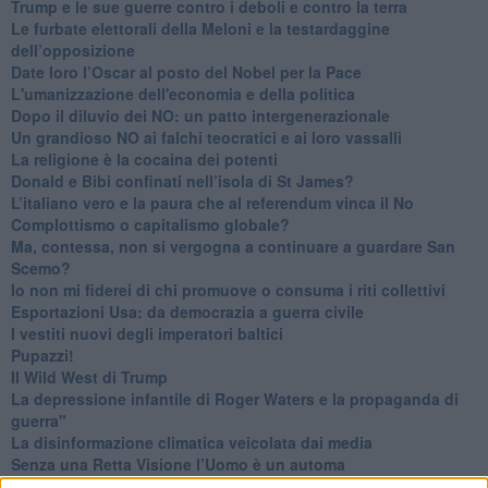
Trump e le sue guerre contro i deboli e contro la terra
​Le furbate elettorali della Meloni e la testardaggine
dell’opposizione
​Date loro l’Oscar al posto del Nobel per la Pace
L'umanizzazione dell'economia e della politica
​Dopo il diluvio dei NO: un patto intergenerazionale
​Un grandioso NO ai falchi teocratici e ai loro vassalli
La religione è la cocaina dei potenti
Donald e Bibi confinati nell’isola di St James?
L’italiano vero e la paura che al referendum vinca il No
​Complottismo o capitalismo globale?
​Ma, contessa, non si vergogna a continuare a guardare San
Scemo?
​Io non mi fiderei di chi promuove o consuma i riti collettivi
Esportazioni Usa: da democrazia a guerra civile
​I vestiti nuovi degli imperatori baltici
​Pupazzi!
​Il Wild West di Trump
​La depressione infantile di Roger Waters e la propaganda di
guerra"
​La disinformazione climatica veicolata dai media
Senza una Retta Visione l’Uomo è un automa
​La propaganda bellica nostrana vs l’hasbarà dei sionisti