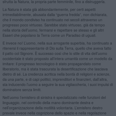
sfrutta la Natura, la propria parte femminile, fino a distruggerla.
La Natura è stata già abbondantemente, per certi aspetti
irrimediabilmente, abusata dalla “guerra fredda”, non dichiarata,
che il mondo condiviso ha continuato nei secoli attraverso un
progresso poco virtuoso. Sarebbe stato virtuoso, già da tempo
nella storia dell’uomo, fermarsi e rispettare se stesso e gli altri
Esseri che popolano la Terra come un Paradiso di uguali.
E invece no! L’uomo, nella sua arrogante superbia, ha continuato a
ritenersi il rappresentante di Dio sulla Terra, quello che aveva fatto
il patto col Signore. È successo così che lo stile di vita dell’uomo
occidentale è stato proposto all’intera umanità come un modello da
imitare: il progresso tecnologico è stato propagandato come
liberatorio, ma è stata trascurata la desertificazione che lasciava
dietro di sé. La credenza acritica nella bontà di religioni e scienze,
da una parte, e di capi politici, imprenditori e finanzieri, dall’altra,
sta inducendo l’uomo a seguire la sua vigliaccheria, i suoi impulsi di
dominatore senza limiti.
Nell’uomo l’emisfero di sinistra è specializzato nelle funzioni del
linguaggio, nel controllo della mano dominante destra e
nell’organizzazione della motilità volontaria. L’emisfero destro
prevale invece nella cognizione dello spazio e nella regolazione