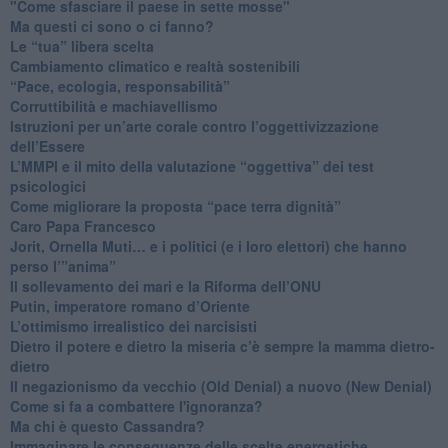
"Come sfasciare il paese in sette mosse"
​Ma questi ci sono o ci fanno?
​Le “tua” libera scelta
Cambiamento climatico e realtà sostenibili
“Pace, ecologia, responsabilità”
​Corruttibilità e machiavellismo
Istruzioni per un’arte corale contro l’oggettivizzazione
dell’Essere
​L’MMPI e il mito della valutazione “oggettiva” dei test
psicologici
Come migliorare la proposta “pace terra dignità”
Caro Papa Francesco
​Jorit, Ornella Muti… e i politici (e i loro elettori) che hanno
perso l’”anima”
​Il sollevamento dei mari e la Riforma dell’ONU
Putin, imperatore romano d’Oriente
​L’ottimismo irrealistico dei narcisisti
​Dietro il potere e dietro la miseria c’è sempre la mamma dietro-
dietro
Il negazionismo da vecchio (Old Denial) a nuovo (New Denial)
Come si fa a combattere l'ignoranza?
Ma chi è questo Cassandra?
Immaginare le conseguenze delle scelte energetiche