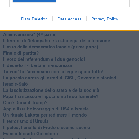
Trump soffre, la Corte dell'Aia è viva
​Il Nobel per la pace a Trump o all’Albanese? Questo è il
problema!
Data Deletion
Data Access
Privacy Policy
​Alessandro Orsini e la tetrade oscura del sionismo
​Hilsenrath e le 9 omotipie tra Nazismo, Sionismo e
Americanismo" (4^ parte)
​Il terrore di Netanyahu e la strategia della tensione
Il mito della democratica Israele (prima parte)
​Finale di partita?
​Il voto del referendum e i due genocidi
Il decreto il-libertà e in-sicurezza
Tu vuo’ fa l’americano con la legge spara-tutto!
La poesia contro gli orrori di CISL, Governo e sionisti
Israele-Salò
​La fascistizzazione dello stato e della società
Papa Francesco e l’ipocrisia al suo funerale?
​Chi è Donald Trump?
App e lista boicottaggio di USA e Israele
​Un rituale Lakota per redimere il mondo
Il terrorismo di Ursula
​Il palco, l’anello di Frodo e scemo-scemo
Esimio filosofo Galimberti