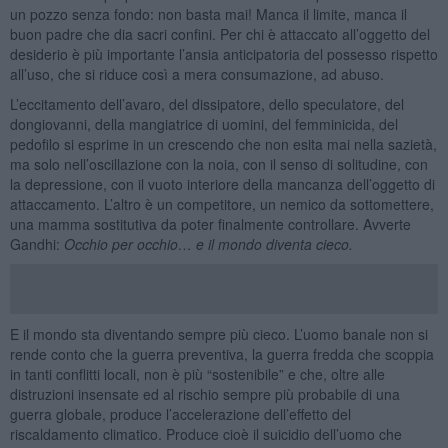
un pozzo senza fondo: non basta mai! Manca il limite, manca il
buon padre che dia sacri confini. Per chi è attaccato all’oggetto del
desiderio è più importante l’ansia anticipatoria del possesso rispetto
all’uso, che si riduce così a mera consumazione, ad abuso.
L’eccitamento dell’avaro, del dissipatore, dello speculatore, del
dongiovanni, della mangiatrice di uomini, del femminicida, del
pedofilo si esprime in un crescendo che non esita mai nella sazietà,
ma solo nell’oscillazione con la noia, con il senso di solitudine, con
la depressione, con il vuoto interiore della mancanza dell’oggetto di
attaccamento. L’altro è un competitore, un nemico da sottomettere,
una mamma sostitutiva da poter finalmente controllare. Avverte
Gandhi:
Occhio per occhio… e il mondo diventa cieco.
E il mondo sta diventando sempre più cieco. L’uomo banale non si
rende conto che la guerra preventiva, la guerra fredda che scoppia
in tanti conflitti locali, non è più “sostenibile” e che, oltre alle
distruzioni insensate ed al rischio sempre più probabile di una
guerra globale, produce l’accelerazione dell’effetto del
riscaldamento climatico. Produce cioè il suicidio dell’uomo che