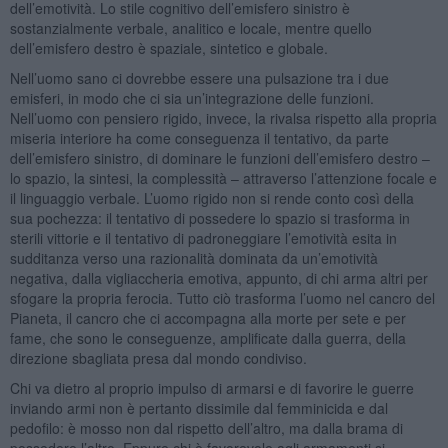
dell’emotività. Lo stile cognitivo dell’emisfero sinistro è
sostanzialmente verbale, analitico e locale, mentre quello
dell’emisfero destro è spaziale, sintetico e globale.
Nell’uomo sano ci dovrebbe essere una pulsazione tra i due
emisferi, in modo che ci sia un’integrazione delle funzioni.
Nell’uomo con pensiero rigido, invece, la rivalsa rispetto alla propria
miseria interiore ha come conseguenza il tentativo, da parte
dell’emisfero sinistro, di dominare le funzioni dell’emisfero destro –
lo spazio, la sintesi, la complessità – attraverso l’attenzione focale e
il linguaggio verbale. L’uomo rigido non si rende conto così della
sua pochezza: il tentativo di possedere lo spazio si trasforma in
sterili vittorie e il tentativo di padroneggiare l’emotività esita in
sudditanza verso una razionalità dominata da un’emotività
negativa, dalla vigliaccheria emotiva, appunto, di chi arma altri per
sfogare la propria ferocia. Tutto ciò trasforma l’uomo nel cancro del
Pianeta, il cancro che ci accompagna alla morte per sete e per
fame, che sono le conseguenze, amplificate dalla guerra, della
direzione sbagliata presa dal mondo condiviso.
Chi va dietro al proprio impulso di armarsi e di favorire le guerre
inviando armi non è pertanto dissimile dal femminicida e dal
pedofilo: è mosso non dal rispetto dell’altro, ma dalla brama di
possedere l’altro. Eppure chi è favorevole agli armamenti si