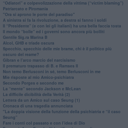
“Odiatori” e colpevolizzazione della vittima (“victim blaming”)
​Patriarcato e Piromania
"Ora si aprono le porte del paradiso"
​A sinistra si fa la rivoluzione, a destra si fanno i soldi
​Il “Presidente” (e con lei gli italiani) ha una bella faccia tosta
​Il mondo “bolle” ed i governi sono ancora più bolliti
​Gentile Sig.ra Marina B
​Alcol, GHB e triade oscura
​Specchio, specchio delle mie brame, chi è il politico più
oscuro del reame?
​Gibran e l’arco marcio del narcisismo
​Il prematuro trapasso di B. e Ramses II
​Non temo Berlusconi in sé, temo Berlusconi in me
​Mie risposte al mio Amico-psichiatra
​Secondo Porges e secondo me
​La “mente” secondo Jackson e McLean
La difficile dicibilità della Verità (2)
​Lettera da un Amico sul caso Seung (1)
​Cronaca di una tragedia annunciata
"​La doppia visione della funzione della psichiatria e “il caso
Seung”
​Fare i conti col passato e con l’idea di Dio