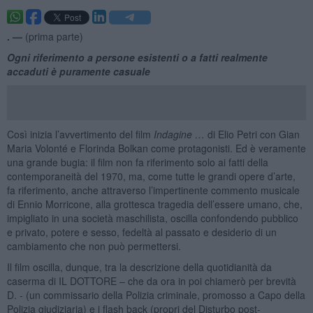
. —
(prima parte)
Ogni riferimento a persone esistenti o a fatti realmente
accaduti è puramente casuale
Così inizia l’avvertimento del film
Indagine …
di Elio Petri con Gian
Maria Volonté e Florinda Bolkan come protagonisti. Ed è veramente
una grande bugia: il film non fa riferimento solo ai fatti della
contemporaneità del 1970, ma, come tutte le grandi opere d’arte,
fa riferimento, anche attraverso l’impertinente commento musicale
di Ennio Morricone, alla grottesca tragedia dell’essere umano, che,
impigliato in una società maschilista, oscilla confondendo pubblico
e privato, potere e sesso, fedeltà al passato e desiderio di un
cambiamento che non può permettersi.
Il film oscilla, dunque, tra la descrizione della quotidianità da
caserma di IL DOTTORE – che da ora in poi chiamerò per brevità
D. - (un commissario della Polizia criminale, promosso a Capo della
Polizia giudiziaria) e i flash back (propri del Disturbo post-