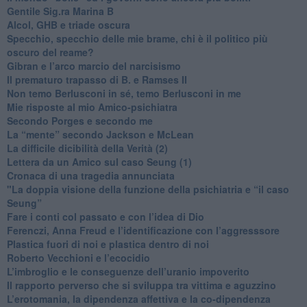
​Gentile Sig.ra Marina B
​Alcol, GHB e triade oscura
​Specchio, specchio delle mie brame, chi è il politico più
oscuro del reame?
​Gibran e l’arco marcio del narcisismo
​Il prematuro trapasso di B. e Ramses II
​Non temo Berlusconi in sé, temo Berlusconi in me
​Mie risposte al mio Amico-psichiatra
​Secondo Porges e secondo me
​La “mente” secondo Jackson e McLean
La difficile dicibilità della Verità (2)
​Lettera da un Amico sul caso Seung (1)
​Cronaca di una tragedia annunciata
"​La doppia visione della funzione della psichiatria e “il caso
Seung”
​Fare i conti col passato e con l’idea di Dio
​Ferenczi, Anna Freud e l’identificazione con l’aggresssore
Plastica fuori di noi e plastica dentro di noi
​Roberto Vecchioni e l’ecocidio
​L’imbroglio e le conseguenze dell’uranio impoverito
​Il rapporto perverso che si sviluppa tra vittima e aguzzino
L’erotomania, la dipendenza affettiva e la co-dipendenza