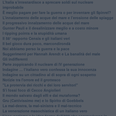
L’Italia s’intestardisce a sprecare soldi sul nucleare
improbabile
È meglio pagare per fare la guerra o per inventare gli Spinrel?
​L’innalzamento delle acque del mare e l’erosione delle spiagge
​Il progressivo innalzamento delle acque del mare
​Gunter Pauli e il desalinizzare meglio e a costo minore
I tipping points e la stupidità umana
​Il 58° rapporto Censis e gli italiani veri
​Il bel gioco dura poco, marcondirondà
Noi abbiamo perso la guerra e la pace
Suggerimenti per Hannah Arendt e La banalità del male
​Gli indifferenti
Parte zoppicando il nucleare di IV generazione
​Indagine … l’italiano vero confessa la sua innocenza
Indagine su un cittadino al di sopra di ogni sospetto
Notizie tra l'orrore ed il grottesco
"La protervia dei ricchi e dei loro servitori"
S’i fossi foco di Cecco Angiolieri
​Il mondo salvato dagli elfi e dai mutaforma?
Gru (Cattivissimo me) e lo Spirito di Goebbels
​La mal-destra, la mal-sinistra e il mal-tecnico
​La venerazione masochistica di un italiano vero
​L’eco-nazismo e le idee-forma dell’800 che sopravvivono in