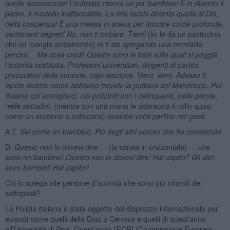
quelle sconosciute! L’indiziato ritorna un po’ bambino! E io divento il
padre, il modello inattaccabile. La mia faccia diventa quella di Dio,
della coscienza! È una messa in scena per toccare corde profonde,
sentimenti segreti! No, non ti turbare. Tieni!
(lui le dà un pasticcino
che lei mangia avidamente)
Io ti sto spiegando una mentalità
perché… Ma cosa credi! Queste sono le basi sulle quali si poggia
l’autorità costituita. Professori universitari, dirigenti di partito,
procuratori delle imposte, capi-stazione. Vieni, vieni. Adesso ti
faccio vedere come abbiamo trovato la puttana del Mandrione. Poi
finiamo col somigliarci, noi poliziotti con i delinquenti, nelle parole,
nelle abitudini,
(mentre con una mano le abbraccia il collo quasi
come un accenno a soffocarla)
qualche volta perfino nei gesti.
A.T.
Sei come un bambino. Più degli altri uomini che ho conosciuto.
D.
Questo non lo dovevi dire …
(la sdraia in orizzontale) … c
he
sono un bambino! Questo non lo dovevi dire! Hai capito? Gli altri
sono bambini! Hai capito?
Chi lo spiega alle persone d’autorità che sono più infantili dei
sottoposti?
La Polizia italiana è stata oggetto del disprezzo internazionale per
episodi come quelli della Diaz a Genova e quelli di quest’anno
all’Università di Pisa. Quest’anno l’ECRI (Commissione Europea