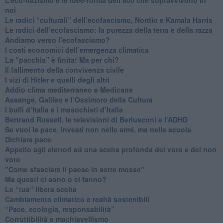
noi
​Le radici “culturali” dell’ecofascismo, Nordio e Kamala Harris
Le radici dell’ecofascismo: la purezza della terra e della razza
Andiamo verso l’ecofascismo?
I costi economici dell’emergenza climatica
​La “pacchia” è finita! Ma per chi?
​Il fallimento della convivenza civile
​I vizi di Hitler e quelli degli altri
Addio clima mediterraneo e Medicane
​Assange, Galileo e l’Ossimoro della Cultura
​I bulli d’Italia e i masochisti d’Italia
​Bertrand Russell, le televisioni di Berlusconi e l’ADHD
​Se vuoi la pace, investi non nelle armi, ma nella scuola
​Dichiara pace
​Appello agli elettori ad una scelta profonda del voto e del non
voto
"Come sfasciare il paese in sette mosse"
​Ma questi ci sono o ci fanno?
​Le “tua” libera scelta
Cambiamento climatico e realtà sostenibili
“Pace, ecologia, responsabilità”
​Corruttibilità e machiavellismo