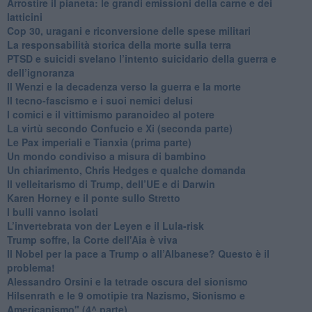
Arrostire il pianeta: le grandi emissioni della carne e dei
latticini
​Cop 30, uragani e riconversione delle spese militari
La responsabilità storica della morte sulla terra
PTSD e suicidi svelano l’intento suicidario della guerra e
dell’ignoranza
Il Wenzi e la decadenza verso la guerra e la morte
​Il tecno-fascismo e i suoi nemici delusi
​I comici e il vittimismo paranoideo al potere
​La virtù secondo Confucio e Xi (seconda parte)
Le Pax imperiali e Tianxia (prima parte)
Un mondo condiviso a misura di bambino
​Un chiarimento, Chris Hedges e qualche domanda
Il velleitarismo di Trump, dell’UE e di Darwin
​Karen Horney e il ponte sullo Stretto
​I bulli vanno isolati
L’invertebrata von der Leyen e il Lula-risk
Trump soffre, la Corte dell'Aia è viva
​Il Nobel per la pace a Trump o all’Albanese? Questo è il
problema!
​Alessandro Orsini e la tetrade oscura del sionismo
​Hilsenrath e le 9 omotipie tra Nazismo, Sionismo e
Americanismo" (4^ parte)