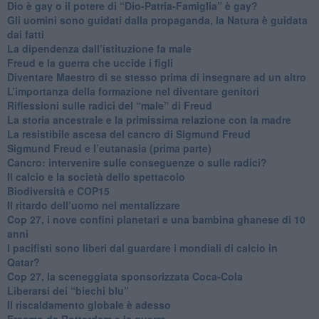
​Dio è gay o il potere di “Dio-Patria-Famiglia” è gay?
​Gli uomini sono guidati dalla propaganda, la Natura è guidata
dai fatti
La dipendenza dall’istituzione fa male
​Freud e la guerra che uccide i figli
​Diventare Maestro di se stesso prima di insegnare ad un altro
L’importanza della formazione nel diventare genitori
Riflessioni sulle radici del “male” di Freud
​La storia ancestrale e la primissima relazione con la madre
​La resistibile ascesa del cancro di Sigmund Freud
Sigmund Freud e l’eutanasia (prima parte)
Cancro: intervenire sulle conseguenze o sulle radici?
​Il calcio e la società dello spettacolo
Biodiversità e COP15
​Il ritardo dell’uomo nel mentalizzare
​Cop 27, i nove confini planetari e una bambina ghanese di 10
anni
​I pacifisti sono liberi dal guardare i mondiali di calcio in
Qatar?
​Cop 27, la sceneggiata sponsorizzata Coca-Cola
​Liberarsi dei “biechi blu”
Il riscaldamento globale è adesso
​Erasmo da Rotterdam e la guerra