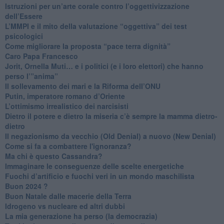
Istruzioni per un’arte corale contro l’oggettivizzazione
dell’Essere
​L’MMPI e il mito della valutazione “oggettiva” dei test
psicologici
Come migliorare la proposta “pace terra dignità”
Caro Papa Francesco
​Jorit, Ornella Muti… e i politici (e i loro elettori) che hanno
perso l’”anima”
​Il sollevamento dei mari e la Riforma dell’ONU
Putin, imperatore romano d’Oriente
​L’ottimismo irrealistico dei narcisisti
​Dietro il potere e dietro la miseria c’è sempre la mamma dietro-
dietro
Il negazionismo da vecchio (Old Denial) a nuovo (New Denial)
Come si fa a combattere l'ignoranza?
Ma chi è questo Cassandra?
Immaginare le conseguenze delle scelte energetiche
​Fuochi d’artificio e fuochi veri in un mondo maschilista
Buon 2024 ?
​Buon Natale dalle macerie della Terra
​Idrogeno vs nucleare ed altri dubbi
​La mia generazione ha perso (la democrazia)