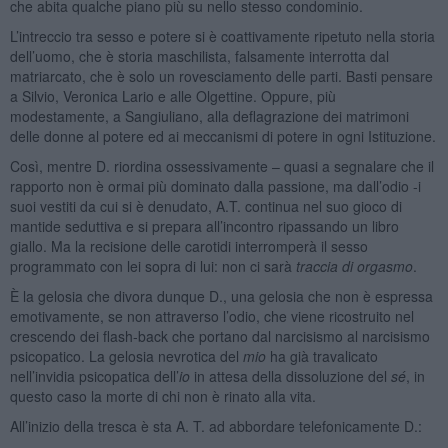
che abita qualche piano più su nello stesso condominio.
L’intreccio tra sesso e potere si è coattivamente ripetuto nella storia
dell’uomo, che è storia maschilista, falsamente interrotta dal
matriarcato, che è solo un rovesciamento delle parti. Basti pensare
a Silvio, Veronica Lario e alle Olgettine. Oppure, più
modestamente, a Sangiuliano, alla deflagrazione dei matrimoni
delle donne al potere ed ai meccanismi di potere in ogni Istituzione.
Così, mentre D. riordina ossessivamente – quasi a segnalare che il
rapporto non è ormai più dominato dalla passione, ma dall’odio -i
suoi vestiti da cui si è denudato, A.T. continua nel suo gioco di
mantide seduttiva e si prepara all’incontro ripassando un libro
giallo. Ma la recisione delle carotidi interromperà il sesso
programmato con lei sopra di lui: non ci sarà
traccia di orgasmo
.
È la gelosia che divora dunque D., una gelosia che non è espressa
emotivamente, se non attraverso l’odio, che viene ricostruito nel
crescendo dei flash-back che portano dal narcisismo al narcisismo
psicopatico. La gelosia nevrotica del
mio
ha già travalicato
nell’invidia psicopatica dell’
io
in attesa della dissoluzione del
sé
, in
questo caso la morte di chi non è rinato alla vita.
All’inizio della tresca è sta A. T. ad abbordare telefonicamente D.: