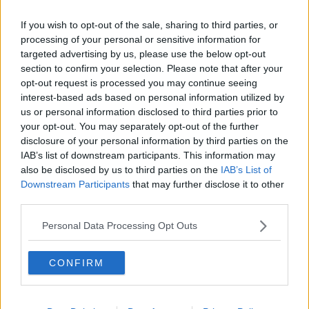
​Linee guida per organizzare il civismo della complessità
If you wish to opt-out of the sale, sharing to third parties, or
​Il ripristino della natura secondo la legge e l’impegno dei
processing of your personal or sensitive information for
Cittadini
targeted advertising by us, please use the below opt-out
Il nesso tra cambiamenti climatici e salute umana
Tutti morimmo a stento (3)
section to confirm your selection. Please note that after your
Tutti morimmo a stento (2)
opt-out request is processed you may continue seeing
​Tutti morimmo a stento (1)
interest-based ads based on personal information utilized by
IL CORRIDOIO BLU il resoconto del convegno
us or personal information disclosed to third parties prior to
Un manuale essenziale per seguire il CORRIDOIO BLU
your opt-out. You may separately opt-out of the further
Il corridoio blu
disclosure of your personal information by third parties on the
​Il cronoprogramma ottimale verso il full electric sui traghetti
IAB’s list of downstream participants. This information may
​I costi dell’adeguamento al cold ironing
also be disclosed by us to third parties on the
IAB’s List of
Alcune domande da esordiente agli esperti che decidono le
Downstream Participants
that may further disclose it to other
sorti dell’Elba
third parties.
Verso il full electric a gestione pubblica dei traghetti​
​La Scienza dei Cittadini e i Cittadini per l’Aria
Personal Data Processing Opt Outs
Trump e le sue guerre contro i deboli e contro la terra
​Le furbate elettorali della Meloni e la testardaggine
dell’opposizione
CONFIRM
​Date loro l’Oscar al posto del Nobel per la Pace
L'umanizzazione dell'economia e della politica
​Dopo il diluvio dei NO: un patto intergenerazionale