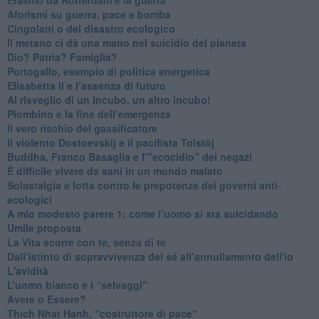
​Aforismi su guerra, pace e bomba
Cingolani o del disastro ecologico
​Il metano ci dà una mano nel suicidio del pianeta
​Dio? Patria? Famiglia?
Portogallo, esempio di politica energetica
​Elisabetta II e l’assenza di futuro
Al risveglio di un incubo, un altro incubo!
​Piombino e la fine dell’emergenza
​Il vero rischio del gassificatore
​Il violento Dostoevskij e il pacifista Tolstòj
​Buddha, Franco Basaglia e l’”ecocidio” dei negazi
​È difficile vivere da sani in un mondo malato
Solastalgia e lotta contro le prepotenze dei governi anti-
ecologici
​A mio modesto parere 1: come l’uomo si sta suicidando
​Umile proposta
​La Vita scorre con te, senza di te
​Dall’istinto di sopravvivenza del sé all’annullamento dell'io
L'avidità
​L’uomo bianco e i “selvaggi”
​Avere o Essere?
​Thich Nhat Hanh, “costruttore di pace“