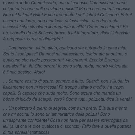
(sussurrando)
Commissario, non mi conosci. Commissario, parlo
col potente capo della sezione omicidi? Ma no che non mi conosci!
Non mi hai mai visto! E che frequento i poliziotti io! Chi sono? Potrei
essere una ladra, una maniaca, un’assassina, uno dei trenta
assassini che circolano liberamente in città! Come mi chiamo? Eh,
eh, scoprilo da te! Sei così bravo, ti fai fotografare, rilasci interviste.
A proposito, cerca di dimagrire!
… Commissario, aiuto, aiuto, qualcuno sta entrando in casa mia!
Sento i suoi passi! Da mesi mi minacciano, telefonate anonime, è
qualcuno che vuole possedermi, violentarmi. Eccolo! È senza
pantaloni! Ih, ih! Che orrore! Io sono sola, nuda, morirò violentata,
è il mio destino. Aiuto!
… Sempre vestito di scuro, sempre a lutto. Guardi, non s’illuda: lei
fisicamente non m’interessa! Fa troppo italiano medio, ha troppi
capelli. Si capisce che suda molto. Sono sicura che manda un
odore di lucido da scarpe, vero? Come tutti i poliziotti, dica la verità!
… Un poliziotto è pieno di segreti, come un prete! È la sua mente
che mi eccita! Io sono un’ammiratrice della polizia! Sono
un’aspirante confidente! Cosa non farei per essere interrogata da
lei!
(a lui che le dice qualcosa di sconcio)
Fallo fare a quella puttana
di tua sorella!
(riattacca)