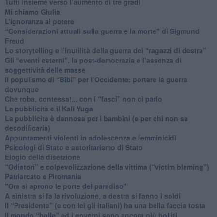
​Tutti insieme verso l’aumento di tre gradi
Mi chiamo Giulia
L’ignoranza al potere
​“Considerazioni attuali sulla guerra e la morte" di Sigmund
Freud
​Lo storytelling e l’inutilità della guerra dei “ragazzi di destra”
​Gli “eventi esterni”, la post-democrazia e l’assenza di
soggettività delle masse
​Il populismo di “Bibi” per l’Occidente: portare la guerra
dovunque
​Che roba, contessa!... con i “fasci” non ci parlo
La pubblicità e il Kali Yuga
​La pubblicità è dannosa per i bambini (e per chi non sa
decodificarla)
​Appuntamenti violenti in adolescenza e femminicidi
​Psicologi di Stato e autoritarismo di Stato
Elogio della diserzione
“Odiatori” e colpevolizzazione della vittima (“victim blaming”)
​Patriarcato e Piromania
"Ora si aprono le porte del paradiso"
​A sinistra si fa la rivoluzione, a destra si fanno i soldi
​Il “Presidente” (e con lei gli italiani) ha una bella faccia tosta
​Il mondo “bolle” ed i governi sono ancora più bolliti