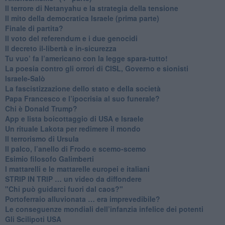
​Il terrore di Netanyahu e la strategia della tensione
Il mito della democratica Israele (prima parte)
​Finale di partita?
​Il voto del referendum e i due genocidi
Il decreto il-libertà e in-sicurezza
Tu vuo’ fa l’americano con la legge spara-tutto!
La poesia contro gli orrori di CISL, Governo e sionisti
Israele-Salò
​La fascistizzazione dello stato e della società
Papa Francesco e l’ipocrisia al suo funerale?
​Chi è Donald Trump?
App e lista boicottaggio di USA e Israele
​Un rituale Lakota per redimere il mondo
Il terrorismo di Ursula
​Il palco, l’anello di Frodo e scemo-scemo
Esimio filosofo Galimberti
​I mattarelli e le mattarelle europei e italiani
​STRIP IN TRIP … un video da diffondere
"Chi può guidarci fuori dal caos?"
​Portoferraio alluvionata … era imprevedibile?
Le conseguenze mondiali dell’infanzia infelice dei potenti
​Gli Scilipoti USA