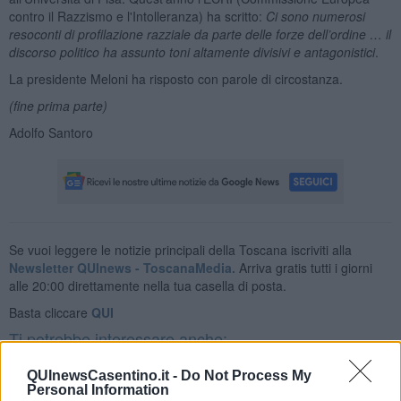
contro il Razzismo e l'Intolleranza) ha scritto:
Ci sono numerosi
resoconti di profilazione razziale da parte delle forze dell’ordine … il
discorso politico ha assunto toni altamente divisivi e antagonistici
.
La presidente Meloni ha risposto con parole di circostanza.
(fine prima parte)
Adolfo Santoro
Se vuoi leggere le notizie principali della Toscana iscriviti alla
Newsletter QUInews - ToscanaMedia.
Arriva gratis tutti i giorni
alle 20:00 direttamente nella tua casella di posta.
Basta cliccare
QUI
Ti potrebbe interessare anche:
Articoli dal Blog “Disincantato” di Adolfo Santoro
QUInewsCasentino.it -
Do Not Process My
Personal Information
​Un esempio di civismo