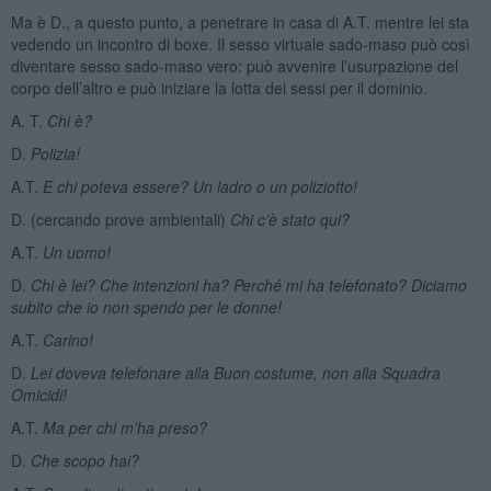
Ma è D., a questo punto, a penetrare in casa di A.T. mentre lei sta
vedendo un incontro di boxe. Il sesso virtuale sado-maso può così
diventare sesso sado-maso vero: può avvenire l’usurpazione del
corpo dell’altro e può iniziare la lotta dei sessi per il dominio.
A. T.
Chi è?
D.
Polizia!
A.T.
E chi poteva essere? Un ladro o un poliziotto!
D. (cercando prove ambientali)
Chi c’è stato qui?
A.T.
Un uomo!
D.
Chi è lei? Che intenzioni ha? Perché mi ha telefonato? Diciamo
subito che io non spendo per le donne!
A.T.
Carino!
D.
Lei doveva telefonare alla Buon costume, non alla Squadra
Omicidi!
A.T.
Ma per chi m’ha preso?
D.
Che scopo hai?