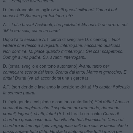
A.T.
Semplice divertimento!
D. (mostrandole un foglio)
E tutti questi milionari! Come li hai
conosciuti? Sempre per telefono, eh?
A.T.
Lei è bravo! Accidenti, che poliziotto! Ma qui c’è un errore: nel
’66 io ero sola, come un cane!
Dopo l’atto sessuale A.T. cerca di svegliare D. dicendogli:
Vuoi
vedere che riesco a svegliarti. Interrogami. Facciamo qualcosa.
Non dormire. Mi piace quando m’interroghi. Sei così sospettoso.
Somigli a mio padre. Su, avanti, interrogami.
D. (ormai sveglio e con tono autoritario)
Avanti, tanto per
cominciare scendi dal letto. Scendi dal letto! Mettiti in ginocchio! E
dritta! Dritta!
(va ad accendersi una sigaretta)
A.T. (sorridendo e lasciando la posizione dritta)
Ho capito: il silenzio
fa sempre paura!
D. (spingendola col piede e con tono autoritario)
Stai dritta! Adesso
cerca di immaginare che ti aspettano ore tremende, domande
crudeli, inganni, ricatti, tutto!
(A.T. si tura le orecchie)
Cerca di
ricordare quelle cose della tua vita che hai dimenticato. Cerca di
ricordare le immagini più vergognose della tua vita. E pensa che io
posso sapere tutto di te. Perché lo stato mi offre tutti i mezzi per