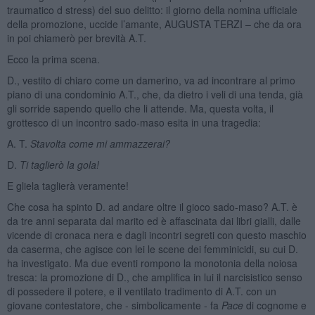
traumatico d stress) del suo delitto: il giorno della nomina ufficiale
della promozione, uccide l’amante, AUGUSTA TERZI – che da ora
in poi chiamerò per brevità A.T.
Ecco la prima scena.
D., vestito di chiaro come un damerino, va ad incontrare al primo
piano di una condominio A.T., che, da dietro i veli di una tenda, già
gli sorride sapendo quello che li attende. Ma, questa volta, il
grottesco di un incontro sado-maso esita in una tragedia:
A. T.
Stavolta come mi ammazzerai?
D.
Ti taglierò la gola!
E gliela taglierà veramente!
Che cosa ha spinto D. ad andare oltre il gioco sado-maso? A.T. è
da tre anni separata dal marito ed è affascinata dai libri gialli, dalle
vicende di cronaca nera e dagli incontri segreti con questo maschio
da caserma, che agisce con lei le scene dei femminicidi, su cui D.
ha investigato. Ma due eventi rompono la monotonia della noiosa
tresca: la promozione di D., che amplifica in lui il narcisistico senso
di possedere il potere, e il ventilato tradimento di A.T. con un
giovane contestatore, che - simbolicamente - fa
Pace
di cognome e