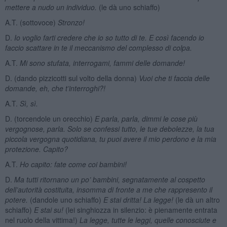
mettere a nudo un individuo.
(le dà uno schiaffo)
A.T. (sottovoce)
Stronzo!
D.
Io voglio farti credere che io so tutto di te. E così facendo io
faccio scattare in te il meccanismo del complesso di colpa.
A.T.
Mi sono stufata, interrogami, fammi delle domande!
D. (dando pizzicotti sul volto della donna)
Vuoi che ti faccia delle
domande, eh, che t’interroghi?!
A.T.
Sì, sì.
D. (torcendole un orecchio)
E parla, parla, dimmi le cose più
vergognose, parla. Solo se confessi tutto, le tue debolezze, la tua
piccola vergogna quotidiana, tu puoi avere il mio perdono e la mia
protezione. Capito?
A.T.
Ho capito: fate come coi bambini!
D.
Ma tutti ritornano un po’ bambini, segnatamente al cospetto
dell’autorità costituita, insomma di fronte a me che rappresento il
potere.
(dandole uno schiaffo)
E stai dritta! La legge!
(le dà un altro
schiaffo)
E stai su!
(lei singhiozza in silenzio: è pienamente entrata
nel ruolo della vittima!)
La legge, tutte le leggi, quelle conosciute e