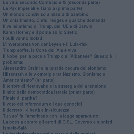
​La virtù secondo Confucio e Xi (seconda parte)
Le Pax imperiali e Tianxia (prima parte)
Un mondo condiviso a misura di bambino
​Un chiarimento, Chris Hedges e qualche domanda
Il velleitarismo di Trump, dell’UE e di Darwin
​Karen Horney e il ponte sullo Stretto
​I bulli vanno isolati
L’invertebrata von der Leyen e il Lula-risk
Trump soffre, la Corte dell'Aia è viva
​Il Nobel per la pace a Trump o all’Albanese? Questo è il
problema!
​Alessandro Orsini e la tetrade oscura del sionismo
​Hilsenrath e le 9 omotipie tra Nazismo, Sionismo e
Americanismo" (4^ parte)
​Il terrore di Netanyahu e la strategia della tensione
Il mito della democratica Israele (prima parte)
​Finale di partita?
​Il voto del referendum e i due genocidi
Il decreto il-libertà e in-sicurezza
Tu vuo’ fa l’americano con la legge spara-tutto!
La poesia contro gli orrori di CISL, Governo e sionisti
Israele-Salò
​La fascistizzazione dello stato e della società