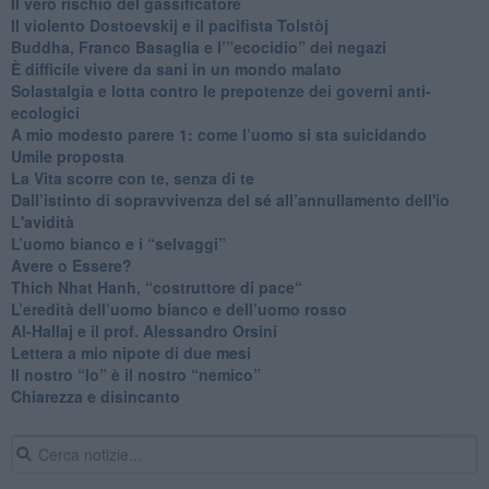
​Il vero rischio del gassificatore
​Il violento Dostoevskij e il pacifista Tolstòj
​Buddha, Franco Basaglia e l’”ecocidio” dei negazi
​È difficile vivere da sani in un mondo malato
Solastalgia e lotta contro le prepotenze dei governi anti-
ecologici
​A mio modesto parere 1: come l’uomo si sta suicidando
​Umile proposta
​La Vita scorre con te, senza di te
​Dall’istinto di sopravvivenza del sé all’annullamento dell'io
L'avidità
​L’uomo bianco e i “selvaggi”
​Avere o Essere?
​Thich Nhat Hanh, “costruttore di pace“
​L’eredità dell’uomo bianco e dell’uomo rosso
Al-Hallaj e il prof. Alessandro Orsini
​Lettera a mio nipote di due mesi
​Il nostro “Io” è il nostro “nemico”
​Chiarezza e disincanto